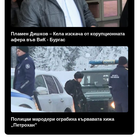
Пламен Дишков – Кела изскача от корупционната
афера във ВиК - Бургас
Полицаи мародери ограбиха кървавата хижа
„Петрохан“