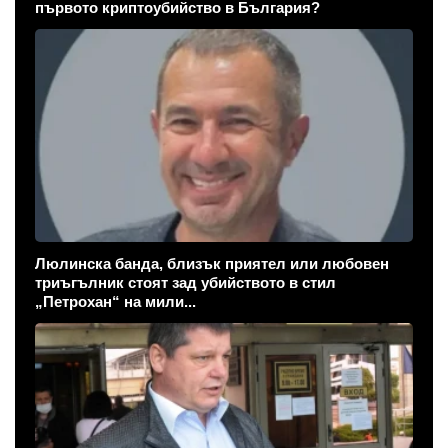
първото криптоубийство в България?
Люлинска банда, близък приятел или любовен
триъгълник стоят зад убийството в стил
„Петрохан“ на мили...