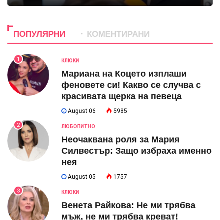
ПОПУЛЯРНИ
КОМЕНТИРАНИ
1
КЛЮКИ
Мариана на Коцето изплаши
феновете си! Какво се случва с
красивата щерка на певеца
August 06
5985
2
ЛЮБОПИТНО
Неочаквана роля за Мария
Силвестър: Защо избраха именно
нея
August 05
1757
3
КЛЮКИ
Венета Райкова: Не ми трябва
мъж, не ми трябва креват!