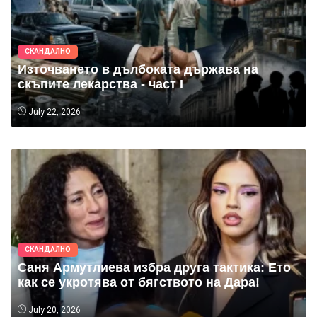
СКАНДАЛНО
Източването в дълбоката държава на
скъпите лекарства - част I
July 22, 2026
СКАНДАЛНО
Саня Армутлиева избра друга тактика: Ето
как се укротява от бягството на Дара!
July 20, 2026