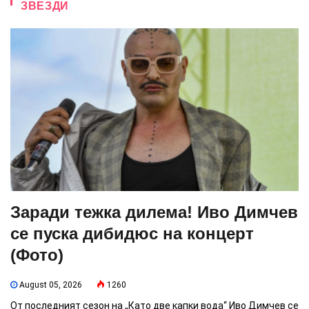
ЗВЕЗДИ
Заради тежка дилема! Иво Димчев
се пуска дибидюс на концерт
(Фото)
August 05, 2026
1260
От последният сезон на „Като две капки вода“ Иво Димчев се