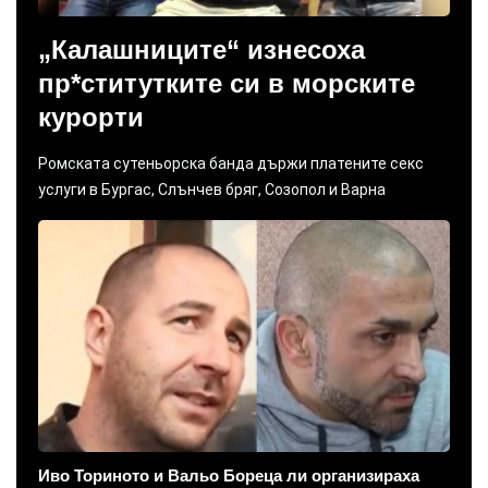
„Калашниците“ изнесоха
пр*ститутките си в морските
курорти
Ромската сутеньорска банда държи платените секс
услуги в Бургас, Слънчев бряг, Созопол и Варна
Иво Ториното и Вальо Бореца ли организираха