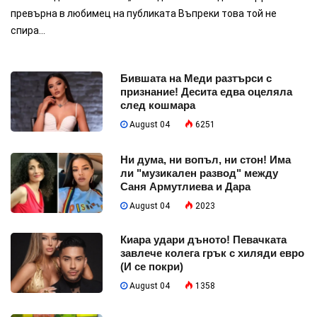
превърна в любимец на публиката Въпреки това той не
спира...
Бившата на Меди разтърси с
признание! Десита едва оцеляла
след кошмара
August 04
6251
Ни дума, ни вопъл, ни стон! Има
ли "музикален развод" между
Саня Армутлиева и Дара
August 04
2023
Киара удари дъното! Певачката
завлече колега грък с хиляди евро
(И се покри)
August 04
1358