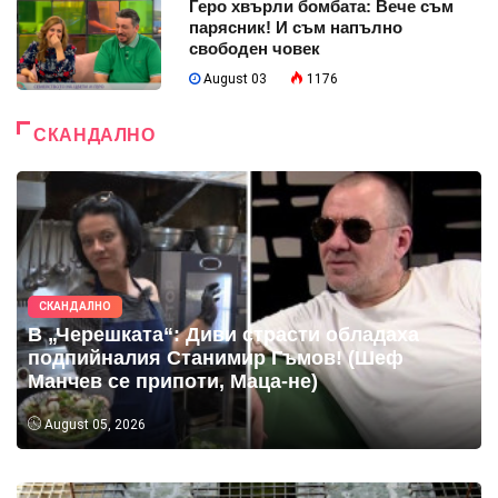
Геро хвърли бомбата: Вече съм
парясник! И съм напълно
свободен човек
August 03
1176
СКАНДАЛНО
СКАНДАЛНО
В „Черешката“: Диви страсти обладаха
подпийналия Станимир Гъмов! (Шеф
Манчев се припоти, Маца-не)
August 05, 2026