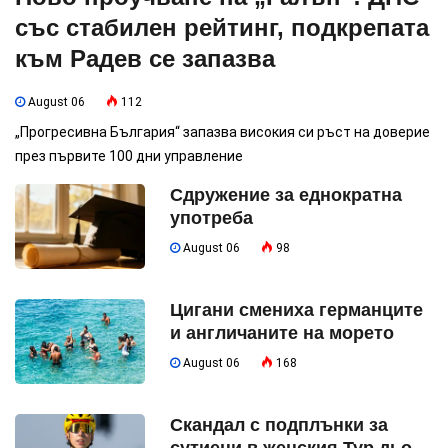
със стабилен рейтинг, подкрепата
към Радев се запазва
August 06
112
„Прогресивна България“ запазва високия си ръст на доверие
през първите 100 дни управление
Сдружение за еднократна
употреба
August 06
98
Цигани смениха германците
и англичаните на морето
August 06
168
Скандал с подплънки за
сутиени в женския Тур дьо