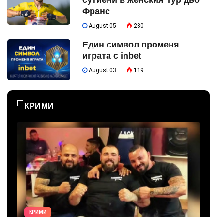
Франс
August 05
280
Един символ променя
играта с inbet
August 03
119
КРИМИ
КРИМИ