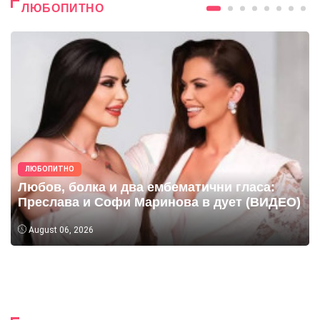
ЛЮБОПИТНО
ЛЮБОПИТНО
Любов, болка и два ембематични гласа:
Преслава и Софи Маринова в дует (ВИДЕО)
August 06, 2026