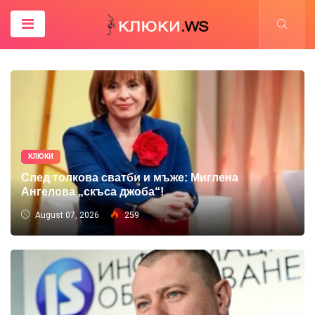
КЛЮКИ
След толкова сватби и мъже: Миглена
Ангелова „скъса джоба“!
August 07, 2026
259