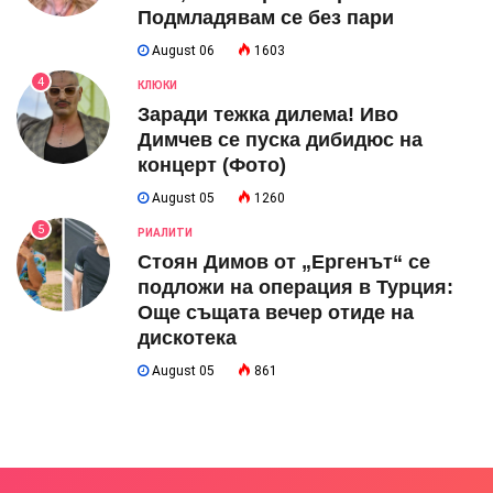
Подмладявам се без пари
August 06
1603
4
КЛЮКИ
Заради тежка дилема! Иво
Димчев се пуска дибидюс на
концерт (Фото)
August 05
1260
5
РИАЛИТИ
Стоян Димов от „Ергенът“ се
подложи на операция в Турция:
Още същата вечер отиде на
дискотека
August 05
861