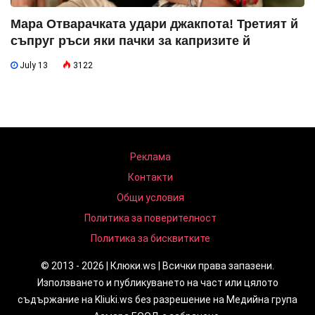
Мара Отварачката удари джакпота! Третият й
съпруг ръси яки пачки за капризите й
July 13
3122
Реклама
Контакти
Общи условия
Политика за поверителност
Политика за бисквитките
© 2013 - 2026 | Клюки.ws | Всички права запазени.
Използването и публикуването на част или цялото
съдържание на Kliuki.ws без разрешение на Медийна група