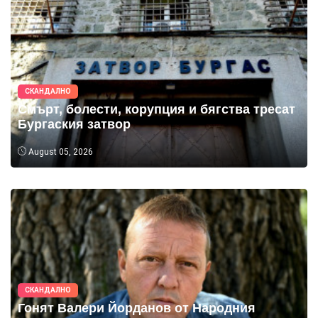
СКАНДАЛНО
Смърт, болести, корупция и бягства тресат
Бургаския затвор
August 05, 2026
СКАНДАЛНО
Гонят Валери Йорданов от Народния