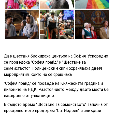
Две шествия блокираха центъра на София. Успоредно
се проведоха "София прайд" и "Шествие за
семейството". Полицейски екипи охраняваха двете
мероприятия, които не се срещнаха.
"София прайд" се проведе на Княжеската градина и
пилоните на НДК. Разстоянието между двете места бе
извървяно от участниците.
В същото време "Шествие за семейството" започна от
пространството пред храм "Св. Неделя" и завърши