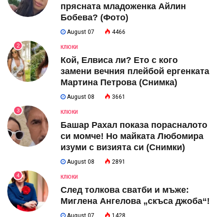
прясната младоженка Айлин
Бобева? (Фото)
August 07
4466
2
КЛЮКИ
Кой, Елвиса ли? Ето с кого
замени вечния плейбой ергенката
Мартина Петрова (Снимка)
August 08
3661
3
КЛЮКИ
Башар Рахал показа порасналото
си момче! Но майката Любомира
изуми с визията си (Снимки)
August 08
2891
4
КЛЮКИ
След толкова сватби и мъже:
Миглена Ангелова „скъса джоба“!
August 07
1428