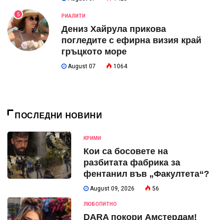
5
РИАЛИТИ
Дениз Хайрула прикова
погледите с ефирна визия край
гръцкото море
August 07
1064
ПОСЛЕДНИ НОВИНИ
КРИМИ
Кои са босовете на
разбитата фабрика за
фентанил във „Факултета“?
August 09, 2026
56
ЛЮБОПИТНО
DARA покори Амстердам!