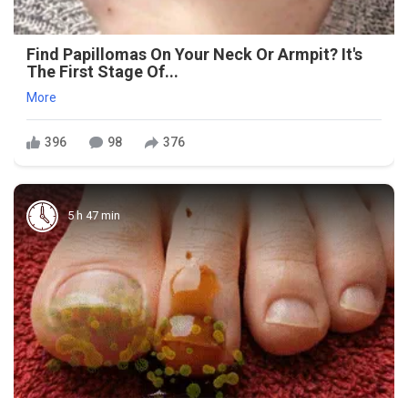
Find Papillomas On Your Neck Or Armpit? It's
The First Stage Of...
More
396
98
376
5 h 47 min