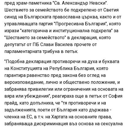
пред храм-паметника "Св. Александър Невски".
Шествието за семейството бе подкрепено от Светия
синод на Българската православна църква, както и от
управляващата партия "Прогресивна България", която
изрази "категорична и институционална подкрепа" за
"Шествието за семейството" в декларация, която
депутатът от ПБ Слави Василев прочете от
парламентарната трибуна в петък.
"Подобна декларация противоречи на духа и буквата
на Конституцията на Република България, която
гарантира равенство пред закона без оглед на
вероизповедание, лично и обществено положение, и
забранява привилегии или ограничения на основата на
вяра или убеждения", реагираха още в петък от София
прайд, като допълниха, че "тя противоречи и на
задълженията, поети от България като държава -
членка на ЕС, в т.ч. на Хартата на основните права,
забраняваща дискриминация въз основа на сексуална