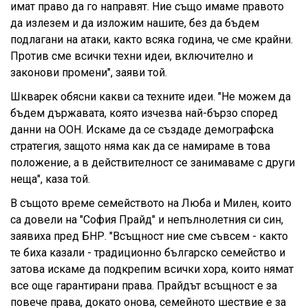
имат право да го направят. Ние също имаме правото
да излезем и да изложим нашите, без да бъдем
подлагани на атаки, както всяка година, че сме крайни.
Против сме всички техни идеи, включително и
законови промени", заяви той.
Шкварек обясни какви са техните идеи. "Не можем да
бъдем държавата, която изчезва най-бързо според
данни на ООН. Искаме да се създаде демографска
стратегия, защото няма как да се намираме в това
положение, а в действителност се занимаваме с други
неща", каза той.
В същото време семейството на Люба и Милен, които
са довели на "София Прайд" и непълнолетния си син,
заявиха пред БНР. "Всъщност ние сме съвсем - както
те биха казали - традиционно българско семейство и
затова искаме да подкрепим всички хора, които нямат
все още гарантирани права. Прайдът всъщност е за
повече права, докато онова, семейното шествие е за