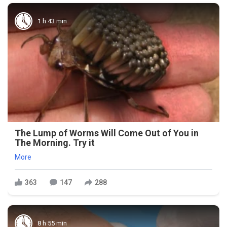
1 h 43 min
The Lump of Worms Will Come Out of You in
The Morning. Try it
More
363
147
288
8 h 55 min