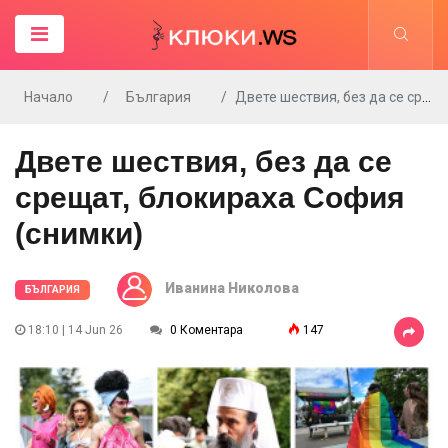
Начало
България
Двете шествия, без да се срещат, блокираха София (снимки)
Двете шествия, без да се
срещат, блокираха София
(снимки)
Иванина Николова
БЪЛГАРИЯ
18:10 | 14 Jun 26
0 Коментара
147