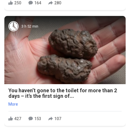
250
164
280
3 h 52 min
You haven’t gone to the toilet for more than 2
days – it's the first sign of...
More
427
153
107