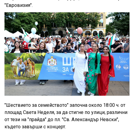
"Евровизия".
"Шествието за семейството" започна около 18:00 ч. от
площад Света Неделя, за да стигне по улици, различни
от тези на "прайда" до пл. "Св. Александър Невски",
където завърши с концерт.