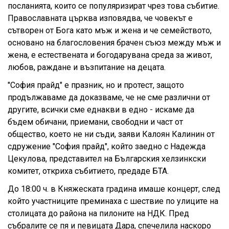
посланията, които се популяризират чрез това събитие.
Православната църква изповядва, че човекът е
сътворен от Бога като мъж и жена и че семейството,
основано на благословения брачен съюз между мъж и
жена, е естествената и богодарувана среда за живот,
любов, раждане и възпитание на децата.
"София прайд" е празник, но и протест, защото
продължаваме да доказваме, че не сме различни от
другите, всички сме еднакви в едно - искаме да
бъдем обичани, приемани, свободни и част от
общество, което не ни съди, заяви Калоян Калинин от
сдружение "София прайд", който заедно с Надежда
Цекулова, представител на Българския хелзинкски
комитет, откриха събитието, предаде БТА.
До 18:00 ч. в Княжеската градина имаше концерт, след
който участниците преминаха с шествие по улиците на
столицата до района на пилоните на НДК. Пред
събралите се пя и певицата Дара, спечелила наскоро