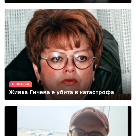
БЪЛГАРИЯ
Живка Гичева е убита в катастрофа