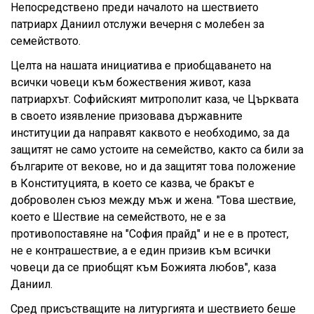
Непосредствено преди началото на шествието
патриарх Даниил отслужи вечерня с молебен за
семейството.
Целта на нашата инициатива е приобщаването на
всички човеци към божествения живот, каза
патриархът. Софийският митрополит каза, че Църквата
в своето изявление призовава държавните
институции да направят каквото е необходимо, за да
защитят не само устоите на семейство, както са били за
българите от векове, но и да защитят това положение
в Конституцията, в което се казва, че бракът е
доброволен съюз между мъж и жена. "Това шествие,
което е Шествие на семейството, не е за
противопоставяне на "София прайд" и не е в протест,
не е контрашествие, а е един призив към всички
човеци да се приобщят към Божията любов", каза
Даниил.
Сред присъстващите на литургията и шествието беше