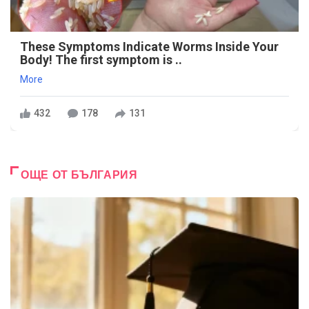
These Symptoms Indicate Worms Inside Your
Body! The first symptom is ..
More
432
178
131
ОЩЕ ОТ БЪЛГАРИЯ