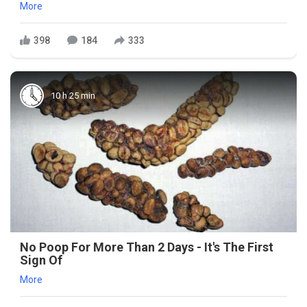
More
398
184
333
10 h 25 min
No Poop For More Than 2 Days - It's The First
Sign Of
More