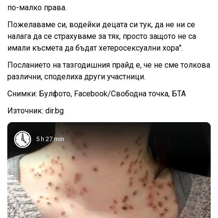
по-малко права.
Пожелаваме си, водейки децата си тук, да не ни се
налага да се страхуваме за тях, просто защото не са
имали късмета да бъдат хетеросексуални хора".
Посланието на тазгодишния прайд е, че не сме толкова
различни, споделиха други участници.
Снимки: Булфото, Facebook/Свободна точка, БТА
Източник: dir.bg
5 h 27 min