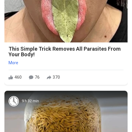
This Simple Trick Removes All Parasites From
Your Body!
More
460
76
370
9 h 32 min