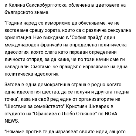
и Калина Сакскобургготска, облечена в цветовете на
българското знаме.
"Години наред се изморихме да обясняваме, че не
заставаме срещу хората, които са с различна сексуална
ориентация. Ние виждаме в "София прайд" един
международен франчайз на определена политическа
идеология, която слага като параван определени
личности отпред, за да каже, че по този начин сме ги
нападнали. Смятаме, че прайдът е изразяване на една
политическа идеология.
Затова в една демократична страна е редно когато
една идеология шества, да се получи и другата гледна
точка", каза на свой ред един от организаторите на
"Шествие за семейството" Кристиян Шкварек в
студиото на "Офанзива с Любо Огнянов" по NOVA
NEWS.
"Нямаме против те да изразяват своите идеи, защото