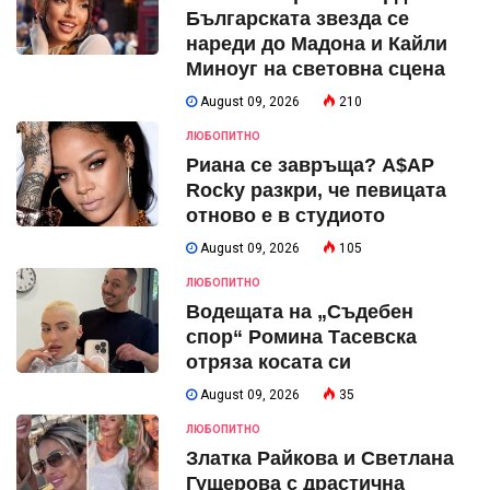
Българската звезда се
нареди до Мадона и Кайли
Миноуг на световна сцена
August 09, 2026
210
ЛЮБОПИТНО
Риана се завръща? A$AP
Rocky разкри, че певицата
отново е в студиото
August 09, 2026
105
ЛЮБОПИТНО
Водещата на „Съдебен
спор“ Ромина Тасевска
отряза косата си
August 09, 2026
35
ЛЮБОПИТНО
Златка Райкова и Светлана
Гущерова с драстична