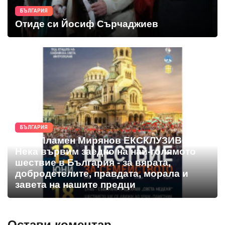
БЪЛГАРИЯ
Отиде си Йосиф Сърчаджиев
БЪЛГАРИЯ
Арх. Пламен Мирянов ЕКСКЛУЗИВНО:
Нека вървим заедно на най-голямото
шествие в България - за вярата,
добродетелите, правдата, морала и
завета на нашите предци
Остави коментар