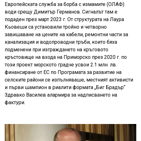
Европейската служба за борба с измамите (ОЛАФ)
води срещу Димитър Германов. Сигналът там е
подаден през март 2023 г. От структурата на Лаура
Кьовеши са установили тройно и четворно
завишаване на цените на кабели, ремонтни части за
канализация и водопроводни тръби, които бяха
подменени при изграждането на кръговото
кръстовище на входа на Приморско през 2020 г. по
този проект морското градче усвои 2.1 млн. лв.
финансиране от ЕС по Програмата за развитие на
селските райони се изпълняваше, местният активисти
и първи шампион в риалити формата „Биг Брадър“
Здравко Василев алармира за надписването на
фактури.