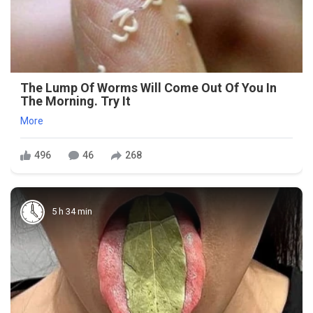
The Lump Of Worms Will Come Out Of You In
The Morning. Try It
More
496
46
268
5 h 34 min