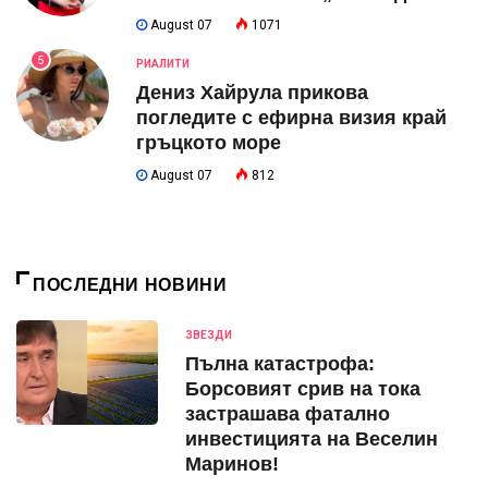
August 07
1071
5
РИАЛИТИ
Дениз Хайрула прикова
погледите с ефирна визия край
гръцкото море
August 07
812
ПОСЛЕДНИ НОВИНИ
ЗВЕЗДИ
Пълна катастрофа:
Борсовият срив на тока
застрашава фатално
инвестицията на Веселин
Маринов!