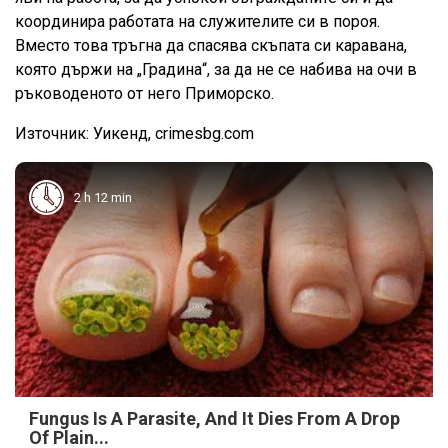
координира работата на служителите си в пороя.
Вместо това тръгна да спасява скъпата си каравана,
която държи на „Градина“, за да не се набива на очи в
ръководеното от него Приморско.
Източник: Уикенд, crimesbg.com
2 h 12 min
Fungus Is A Parasite, And It Dies From A Drop
Of Plain...