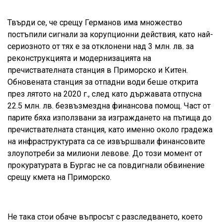
Твърди се, че срещу Германов има множество
постъпили сигнали за корупционни действия, като най-
сериозното от тях е за отклонени над 3 млн. лв. за
реконструкцията и модернизацията на
пречиствателната станция в Приморско и Китен.
Обновената станция за отпадни води беше открита
през лятото на 2020 г., след като държавата отпусна
22.5 млн. лв. безвъзмездна финансова помощ. Част от
парите бяха използвани за изграждането на пътища до
пречиствателната станция, като именно около градежа
на инфраструктурата са се извършвали финансовите
злоупотреби за милиони левове. До този момент от
прокуратурата в Бургас не са повдигнали обвинение
срещу кмета на Приморско.
Не така стои обаче въпросът с разследването, което