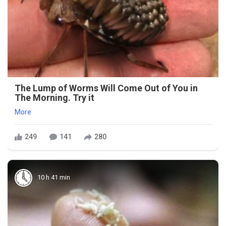
The Lump of Worms Will Come Out of You in
The Morning. Try it
More
249
141
280
10 h 41 min