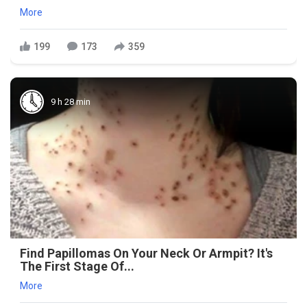
More
199
173
359
9 h 28 min
Find Papillomas On Your Neck Or Armpit? It's
The First Stage Of...
More