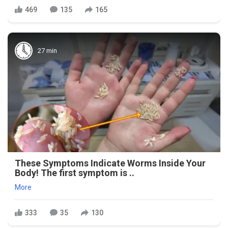
469
135
165
27 min
These Symptoms Indicate Worms Inside Your
Body! The first symptom is ..
More
333
35
130