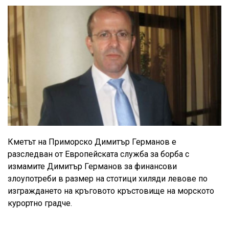
Кметът на Приморско Димитър Германов е
разследван от Европейската служба за борба с
измамите Димитър Германов за финансови
злоупотреби в размер на стотици хиляди левове по
изграждането на кръговото кръстовище на морското
курортно градче.