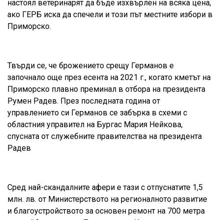
настоял ветеринарят да бъде изхвърлен на всяка цена,
ако ГЕРБ иска да спечели и този път местните избори в
Приморско.
Твърди се, че брожението срещу Германов е
започнало още през есента на 2021 г., когато кметът на
Приморско плавно преминал в отбора на президента
Румен Радев. През последната година от
управлението си Германов се забърка в схеми с
областния управител на Бургас Мария Нейкова,
спусната от служебните правителства на президента
Радев
Сред най-скандалните афери е тази с отпуснатите 1,5
млн. лв. от Министерството на регионалното развитие
и благоустройството за основен ремонт на 700 метра