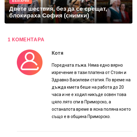
БЪЛГАРИЯ
Двете шествия, без да се срещат,
блокираха София (снимки)
1 КОМЕНТАРА
Котя
Поредната лъжа. Няма едно вярно
изречение в тази платена от Стоян и
Здравко Василеви статия. По време на
дъжда кмета беше на работа до 20
часа и не е ходил никъде освен това
цяло лято спи в Приморско, а
останалота време в ясна поляна което
също е в община Приморско.