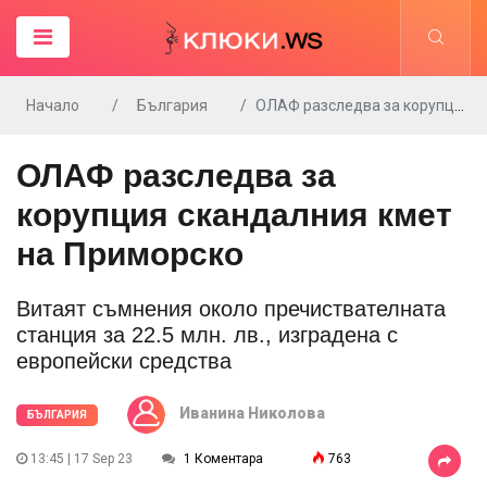
Начало
България
ОЛАФ разследва за корупция скандалния кмет на Приморско
ОЛАФ разследва за
корупция скандалния кмет
на Приморско
Витаят съмнения около пречиствателната
станция за 22.5 млн. лв., изградена с
европейски средства
Иванина Николова
БЪЛГАРИЯ
13:45 | 17 Sep 23
1 Коментара
763