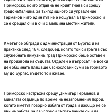
Приморско, които отдавна не крият гнева си срещу
градонаХалника. За 12-годишното си управление
Германов нито един път не е нощувал в Приморско и
се е срещал очи в очи с малцина местни жители.
Кметът се обгради с администрация от Бургас и на
практика след 16 ч. следобед, когато той си тръгва със
служебната лимузина, град Приморско беше оставен
на произвола на съдбата. Отделен е въпросът, че всеки
ден общината плащаше баснословни суми за горивото
му до Бургас, където той живее.
Приморско настръхна срещу Димитър Германов и
миналата седмица по време на незапомнения порой,
когато кметът позорно избяга от града и изобщо не се
яви на работа, за да успокои съгражданите си и да