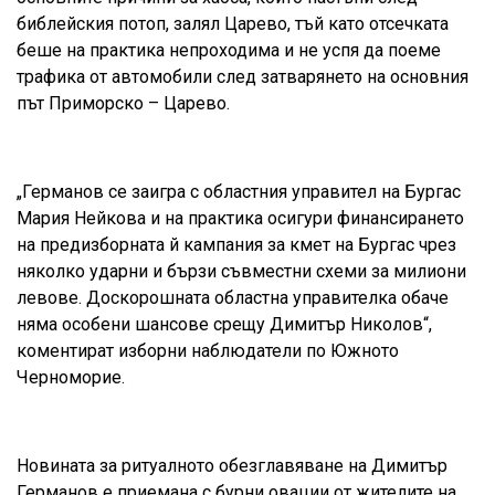
библейския потоп, залял Царево, тъй като отсечката
беше на практика непроходима и не успя да поеме
трафика от автомобили след затварянето на основния
път Приморско – Царево.
„Германов се заигра с областния управител на Бургас
Мария Нейкова и на практика осигури финансирането
на предизборната й кампания за кмет на Бургас чрез
няколко ударни и бързи съвместни схеми за милиони
левове. Доскорошната областна управителка обаче
няма особени шансове срещу Димитър Николов“,
коментират изборни наблюдатели по Южното
Черноморие.
Новината за ритуалното обезглавяване на Димитър
Германов е приемана с бурни овации от жителите на