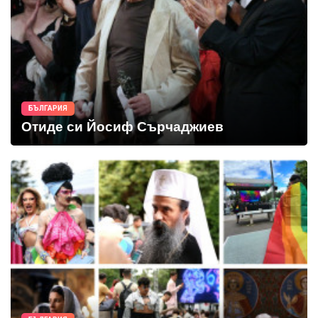
БЪЛГАРИЯ
Отиде си Йосиф Сърчаджиев