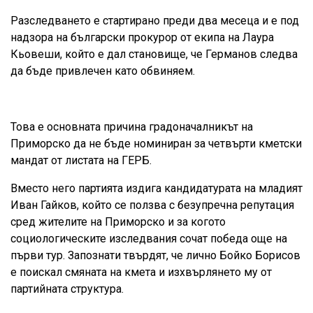
Разследването е стартирано преди два месеца и е под
надзора на български прокурор от екипа на Лаура
Кьовеши, който е дал становище, че Германов следва
да бъде привлечен като обвиняем.
Това е основната причина градоначалникът на
Приморско да не бъде номиниран за четвърти кметски
мандат от листата на ГЕРБ.
Вместо него партията издига кандидатурата на младият
Иван Гайков, който се ползва с безупречна репутация
сред жителите на Приморско и за когото
социологическите изследвания сочат победа още на
първи тур. Запознати твърдят, че лично Бойко Борисов
е поискал смяната на кмета и изхвърлянето му от
партийната структура.