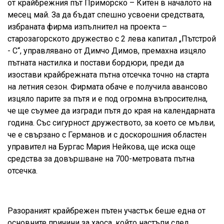
от крайбрежния път Приморско – Китен в началото на
месец май. За да бъдат спешно усвоени средствата,
избраната фирма изпълнител на проекта –
старозагорското дружество с 2 лева капитал „Пътстрой
- С“, управлявано от Димчо Димов, премахна изцяло
пътната настилка и постави бордюри, преди да
изостави крайбрежната пътна отсечка точно на старта
на летния сезон. Фирмата обаче е получила авансово
изцяло парите за пътя и е под огромна въпросителна,
че ще съумее да изгради пътя до края на календарната
година. Със сигурност дружеството, за което се мълви,
че е свързано с Германов и с доскорошния областен
управител на Бургас Мария Нейкова, ще иска още
средства за довършване на 700-метровата пътна
отсечка.
Разораният крайбрежен пътен участък беше една от
основните причини за хаоса, който настъпи след