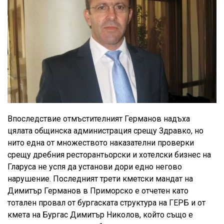
Впоследствие отмъстителният Германов надъха
цялата общинска администрация срещу Здравко, но
нито една от множеството наказателни проверки
срещу дребния ресторантьорски и хотелски бизнес на
Гларуса не успя да установи дори едно негово
нарушение. Последният трети кметски мандат на
Димитър Германов в Приморско е отчетен като
тотален провал от бургаската структура на ГЕРБ и от
кмета на Бургас Димитър Николов, който също е