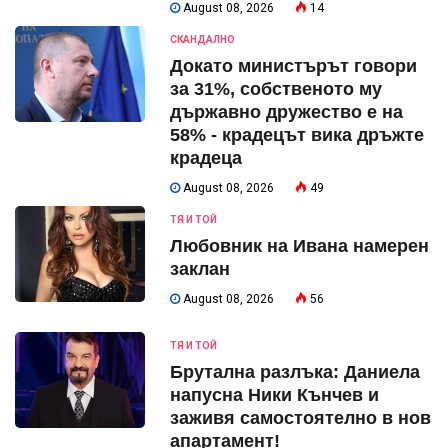
August 08, 2026
14
СКАНДАЛНО
Докато министърът говори
за 31%, собственото му
държавно дружество е на
58% - крадецът вика дръжте
крадеца
August 08, 2026
49
ТЯ И ТОЙ
Любовник на Ивана намерен
заклан
August 08, 2026
56
ТЯ И ТОЙ
Брутална разлъка: Даниела
напусна Ники Кънчев и
заживя самостоятелно в нов
апартамент!