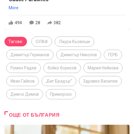
More
494
28
382
Тагове:
ОЛАФ
Лаура Кьовеши
Димитър Германов
Димитър Николов
ГЕРБ
Румен Радев
бойко борисов
Мария Нейкова
Иван Гайков
„Биг Брадър“
Здравко Василев
Димчо Димов
Приморско
ОЩЕ ОТ БЪЛГАРИЯ