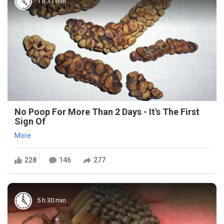
1 h 31 min
No Poop For More Than 2 Days - It's The First
Sign Of
More
228
146
277
5 h 30 min