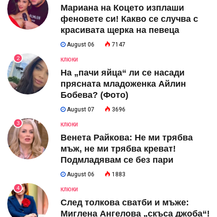
Мариана на Коцето изплаши
феновете си! Какво се случва с
красивата щерка на певеца
August 06
7147
2
КЛЮКИ
На „пачи яйца“ ли се насади
прясната младоженка Айлин
Бобева? (Фото)
August 07
3696
3
КЛЮКИ
Венета Райкова: Не ми трябва
мъж, не ми трябва креват!
Подмладявам се без пари
August 06
1883
4
КЛЮКИ
След толкова сватби и мъже:
Миглена Ангелова „скъса джоба“!