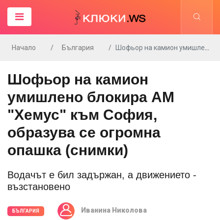
Начало
България
Шофьор на камион умишлено блокира АМ "Хемус" към София, образува се огромна опашка (снимки)
Шофьор на камион
умишлено блокира АМ
"Хемус" към София,
образува се огромна
опашка (снимки)
Водачът е бил задържан, а движението -
възстановено
Иванина Николова
БЪЛГАРИЯ