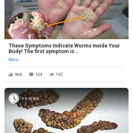
These Symptoms Indicate Worms Inside Your
Body! The first symptom is ..
More
464
154
155
3 h 43 min