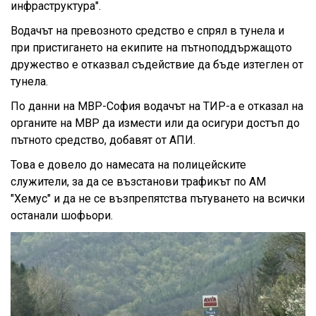
инфраструктура".
Водачът на превозното средство е спрял в тунела и
при пристигането на екипите на пътноподдържащото
дружество е отказвал съдействие да бъде изтеглен от
тунела.
По данни на МВР-София водачът на ТИР-а
е отказал на
органите на МВР да измести или да осигури достъп до
пътното средство, добавят от АПИ.
Това е довело до намесата на полицейските
служители, за да се възстанови трафикът по АМ
"Хемус" и да не се възпрепятства пътуването на всички
останали шофьори.