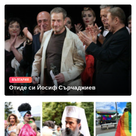
БЪЛГАРИЯ
Отиде си Йосиф Сърчаджиев