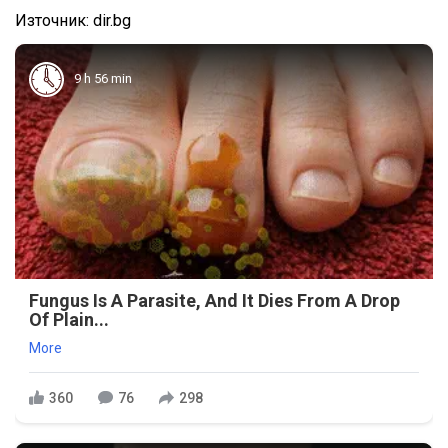
Източник: dir.bg
9 h 56 min
Fungus Is A Parasite, And It Dies From A Drop
Of Plain...
More
360
76
298