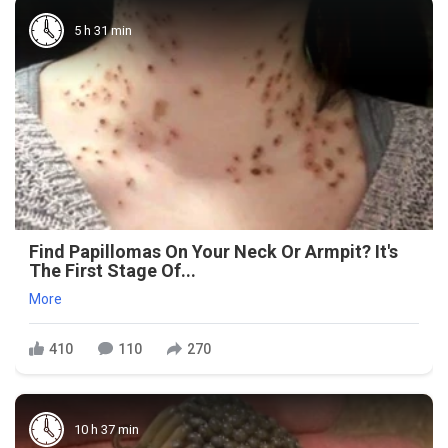
5 h 31 min
Find Papillomas On Your Neck Or Armpit? It's
The First Stage Of...
More
410
110
270
10 h 37 min