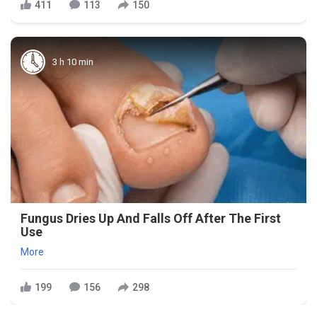
411
113
150
3 h 10 min
Fungus Dries Up And Falls Off After The First
Use
More
199
156
298