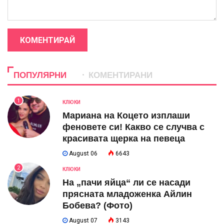
КОМЕНТИРАЙ
ПОПУЛЯРНИ
КОМЕНТИРАНИ
1
КЛЮКИ
Мариана на Коцето изплаши
феновете си! Какво се случва с
красивата щерка на певеца
August 06
6643
2
КЛЮКИ
На „пачи яйца“ ли се насади
прясната младоженка Айлин
Бобева? (Фото)
August 07
3143