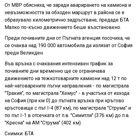
От МВР обясниха, че заради аварирането на камиона и
невъзможността за обходен маршрут в района се е
образувало километрично задръстване, предаде БТА.
Малко по-късно движението беше възстановено.
Преди почивните дни от Пътната агенция посочиха, че
се очаква над 190 000 автомобила да излязат от София
преди Великден.
Във връзка с очаквания интензивен трафик за
почивните дни временно ще се ограничава
движението на тежкотоварните камиони над 12 т по
най-натоварените пътни направления - по магистрала
"Тракия", по магистрала "Хемус" - в участъка от изхода
на София (при км 0) до пътната връзка при кръгово
кръстовище с път I-4 (87 км), по магистрала "Струма" и
по път I-1 в отсечката от п.в. "Симитли" (376 км) до п.в.
"Кресна" на АМ "Струма" (402 км).
Снимки: БТА