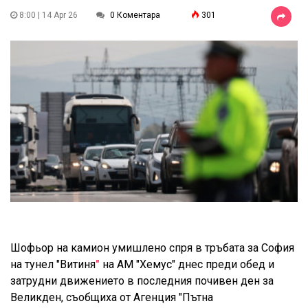
8:00 | 14 Apr 26
0 Коментара
301
Шофьор на камион умишлено спря в тръбата за София
на тунел "Витиня
"
на АМ "Хемус" днес преди обед и
затрудни движението в последния почивен ден за
Великден, съобщиха от Агенция "Пътна