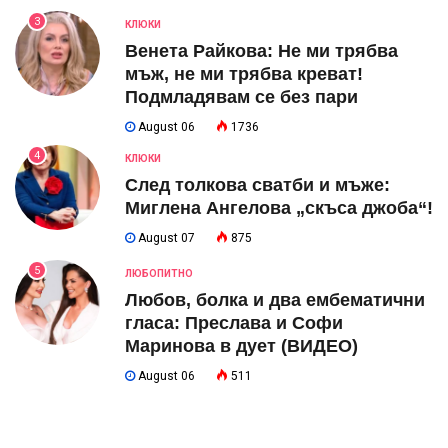
3
КЛЮКИ
Венета Райкова: Не ми трябва
мъж, не ми трябва креват!
Подмладявам се без пари
August 06
1736
4
КЛЮКИ
След толкова сватби и мъже:
Миглена Ангелова „скъса джоба“!
August 07
875
5
ЛЮБОПИТНО
Любов, болка и два ембематични
гласа: Преслава и Софи
Маринова в дует (ВИДЕО)
August 06
511