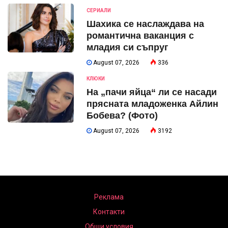
СЕРИАЛИ
Шахика се наслаждава на
романтична ваканция с
младия си съпруг
August 07, 2026
336
КЛЮКИ
На „пачи яйца“ ли се насади
прясната младоженка Айлин
Бобева? (Фото)
August 07, 2026
3192
Реклама
Контакти
Общи условия