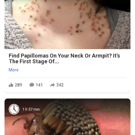
Find Papillomas On Your Neck Or Armpit? It's
The First Stage Of...
More
289
141
342
1 h 57 min