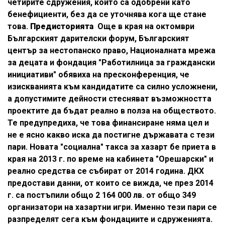
четирите сдружения, който са одобрени като
бенефициенти, без да се уточнява кога ще стане
това.
Предисторията
Още в края на октомври
Българският дарителски форум, Българският
център за нестопанско право, Националната мрежа
за децата и фондация "Работилница за граждански
инициативи" обявиха на пресконференция, че
изискванията към кандидатите са силно усложнени,
а допустимите дейности стесняват възможността
проектите да бъдат реално в полза на обществото.
Те предупредиха, че това финансиране няма цел и
не е ясно какво иска да постигне държавата с тези
пари. Новата "социална" такса за хазарт бе приета в
края на 2013 г. по време на кабинета "Орешарски" и
реално средства се събират от 2014 година. ДКХ
предостави данни, от които се вижда, че през 2014
г. са постъпили общо 2 164 000 лв. от общо 349
организатори на хазартни игри. Именно тези пари се
разпределят сега към фондациите и сдруженията.