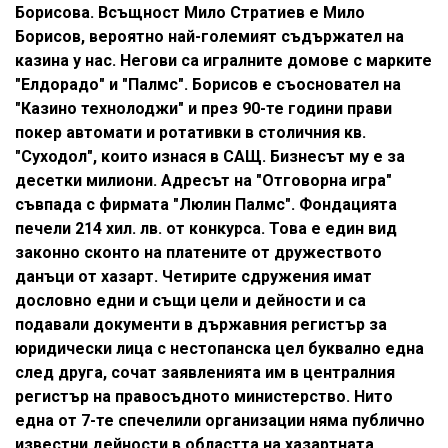
Борисова. Всъщност Мило Стратиев е Мило
Борисов, вероятно най-големият съдържател на
казина у нас. Негови са игралните домове с марките
"Елдорадо" и "Палмс". Борисов е съосновател на
"Казино технолоджи" и през 90-те години прави
покер автомати и ротативки в столичния кв.
"Суходол", които изнася в САЩ. Бизнесът му е за
десетки милиони. Адресът на "Отговорна игра"
съвпада с фирмата "Люлин Палмс". Фондацията
печели 214 хил. лв. от конкурса. Това е един вид
законно сконто на платените от дружеството
данъци от хазарт. Четирите сдружения имат
дословно едни и същи цели и дейности и са
подавали документи в държавния регистър за
юридически лица с нестопанска цел буквално една
след друга, сочат заявленията им в централния
регистър на правосъдното министерство. Нито
една от 7-те спечелили организации няма публично
известни дейности в областта на хазартната