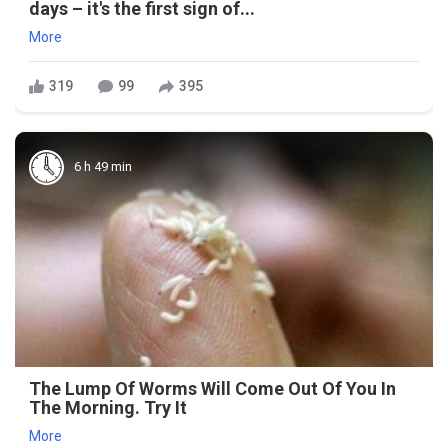
days – it's the first sign of...
More
319
99
395
6 h 49 min
The Lump Of Worms Will Come Out Of You In
The Morning. Try It
More