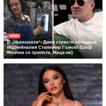
КЛЮКИ
В „Черешката“: Диви страсти обладаха
подпийналия Станимир Гъмов! (Шеф
Манчев се припоти, Маца-не)