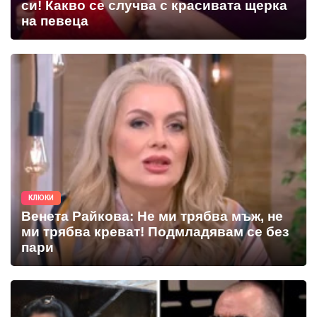
си! Какво се случва с красивата щерка
на певеца
КЛЮКИ
Венета Райкова: Не ми трябва мъж, не
ми трябва креват! Подмладявам се без
пари