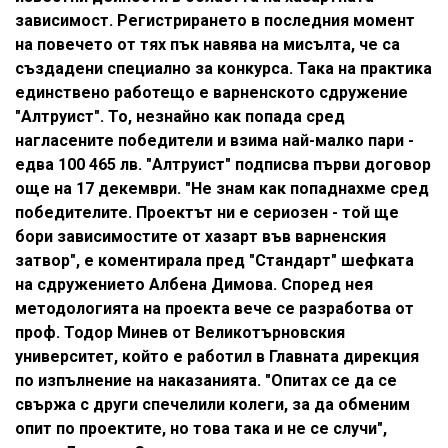
зависимост. Регистрирането в последния момент
на повечето от тях пък навява на мисълта, че са
създадени специално за конкурса. Така на практика
единствено работещо е варненското сдружение
"Алтруист". То, незнайно как попада сред
нагласените победители и взима най-малко пари -
едва 100 465 лв. "Алтруист" подписва първи договор
още на 17 декември. "Не знам как попаднахме сред
победителите. Проектът ни е сериозен - той ще
бори зависимостите от хазарт във варненския
затвор", е коментирала пред "Стандарт" шефката
на сдружението Албена Димова. Според нея
методологията на проекта вече се разработва от
проф. Тодор Минев от Великотърновския
университет, който е работил в Главната дирекция
по изпълнение на наказанията. "Опитах се да се
свържа с други спечелили колеги, за да обменим
опит по проектите, но това така и не се случи",