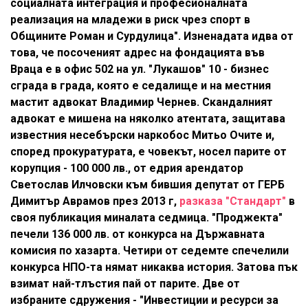
социалната интеграция и професионалната
реализация на младежи в риск чрез спорт в
Общините Роман и Сурдулица". Изненадата идва от
това, че посоченият адрес на фондацията във
Враца е в офис 502 на ул. "Лукашов" 10 - бизнес
сграда в града, която е седалище и на местния
мастит адвокат Владимир Чернев. Скандалният
адвокат е мишена на няколко атентата, защитава
известния несебърски наркобос Митьо Очите и,
според прокуратурата, е човекът, носел парите от
корупция - 100 000 лв., от едрия арендатор
Светослав Илчовски към бившия депутат от ГЕРБ
Димитър Аврамов през 2013 г,
разказа "Стандарт"
в
своя публикация миналата седмица. "Проджекта"
печели 136 000 лв. от конкурса на Държавната
комисия по хазарта. Четири от седемте спечелили
конкурса НПО-та нямат никаква история. Затова пък
взимат най-тлъстия пай от парите. Две от
избраните сдружения - "Инвестиции и ресурси за