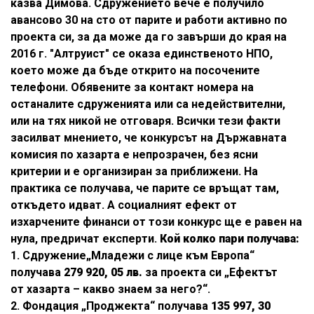
казва Димова. Сдружението вече е получило
авансово 30 на сто от парите и работи активно по
проекта си, за да може да го завърши до края на
2016 г. "Алтруист" се оказа единственото НПО,
което може да бъде открито на посочените
телефони. Обявените за контакт номера на
останалите сдруженията или са недействителни,
или на тях никой не отговаря. Всички тези факти
засилват мнението, че конкурсът на Държавната
комисия по хазарта е непрозрачен, без ясни
критерии и е организиран за приближени. На
практика се получава, че парите се връщат там,
откъдето идват. А социалният ефект от
изхарчените финанси от този конкурс ще е равен на
нула, предричат експерти.
Кой колко пари получава:
1. Сдружение„Младежи с лице към Европа“
получава
279 920, 05 лв.
за проекта си „Ефектът
от хазарта – какво знаем за него?“.
2. Фондация „Проджекта“ получава
135 997, 30