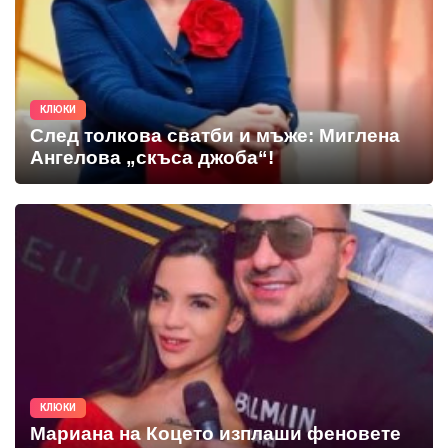
КЛЮКИ
След толкова сватби и мъже: Миглена
Ангелова „скъса джоба“!
КЛЮКИ
Мариана на Коцето изплаши феновете