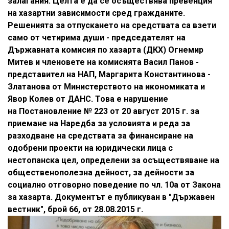
залагания. Целта е да се осъществява превенция
на хазартни зависимости сред гражданите.
Решенията за отпускането на средствата са взети
само от четирима души - председателят на
Държавната комисия по хазарта (ДКХ) Огнемир
Митев и членовете на комисията Васил Панов -
представител на НАП, Маргарита Константинова -
Златанова от Министерството на икономиката и
Явор Колев от ДАНС. Това е нарушение
на Постановление № 223 от 20 август 2015 г. за
приемане на Наредба за условията и реда за
разходване на средствата за финансиране на
одобрени проекти на юридически лица с
нестопанска цел, определени за осъществяване на
общественополезна дейност, за дейности за
социално отговорно поведение по чл. 10а от Закона
за хазарта. Документът е публикуван в "Държавен
вестник", брой 66, от 28.08.2015 г.