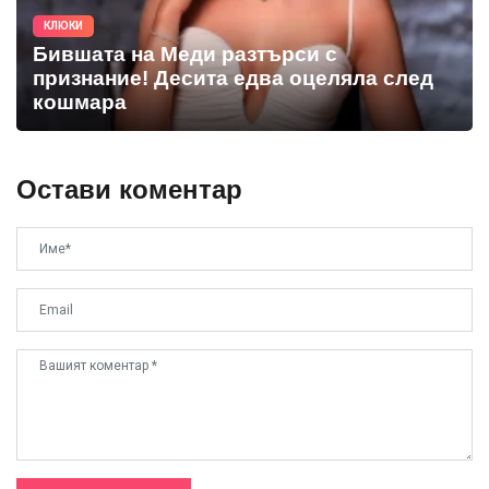
КЛЮКИ
Бившата на Меди разтърси с
признание! Десита едва оцеляла след
кошмара
Остави коментар