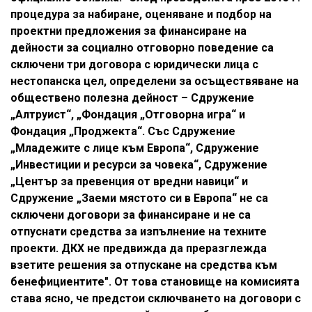
процедура за набиране, оценяване и подбор на
проектни предложения за финансиране на
дейности за социално отговорно поведение са
сключени три договора с юридически лица с
нестопанска цел, определени за осъществяване на
обществено полезна дейност – Сдружение
„Алтруист“, „Фондация „Отговорна игра“ и
Фондация „Проджекта“. Със Сдружение
„Младежите с лице към Европа“, Сдружение
„Инвестиции и ресурси за човека“, Сдружение
„Център за превенция от вредни навици“ и
Сдружение „Заеми мястото си в Европа“ не са
сключени договори за финансиране и не са
отпуснати средства за изпълнение на техните
проекти. ДКХ не предвижда да преразглежда
взетите решения за отпускане на средства към
бенефициентите". От това становище на комисията
става ясно, че предстои сключването на договори с