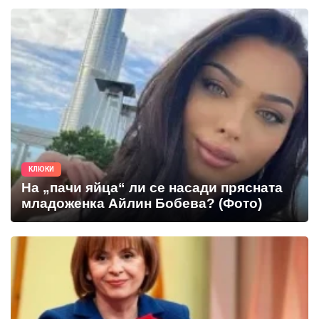
КЛЮКИ
На „пачи яйца“ ли се насади прясната
младоженка Айлин Бобева? (Фото)