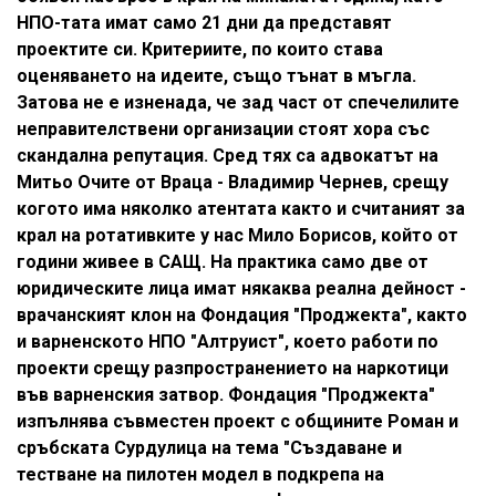
НПО-тата имат само 21 дни да представят
проектите си. Критериите, по които става
оценяването на идеите, също тънат в мъгла.
Затова не е изненада, че зад част от спечелилите
неправителствени организации стоят хора със
скандална репутация. Сред тях са адвокатът на
Митьо Очите от Враца - Владимир Чернев, срещу
когото има няколко атентата както и считаният за
крал на ротативките у нас Мило Борисов, който от
години живее в САЩ. На практика само две от
юридическите лица имат някаква реална дейност -
врачанският клон на Фондация "Проджекта", както
и варненското НПО "Алтруист", което работи по
проекти срещу разпространението на наркотици
във варненския затвор. Фондация "Проджекта"
изпълнява съвместен проект с общините Роман и
сръбската Сурдулица на тема "Създаване и
тестване на пилотен модел в подкрепа на