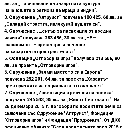
лв.
за „Повишаване на хазартната култура
на юношите в региона на Враца и Видин“.
3. Сдружение „Алтруист“ получава
100 425, 60 лв.
за
„Овладей страстта, излекувай душата си“.
4. Сдружение „Център за превенция от вредни
навици“ получава
283 486, 30 лв.
за „НЕ –
зависимост – превенция и лечение
на хазартната пристрастеност“.
5. Фондация „Отговорна игра“ получава
213 666, 80
лв.
за проекта „Отговорна игра“.
6. Сдружение „Заеми мястото си в Европа“
получава
252 201, 64 лв.
за проекта „Хазартът
през призмата на социалната отговорност“.
7. Сдружение „Инвестиции и ресурси за човека“
получава
246 543, 35 лв.
за „Живот без хазарт“. На
28 декември 2015 г. договори по проектите вече са
сключени със Сдружение "Алтруист", Фондация
"Отговорна игра" и Фондация "Проджекта". От ДКХ
официално обявиха: "След проведената през 2015 г.