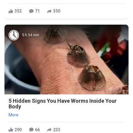
352
71
350
5 h 34 min
5 Hidden Signs You Have Worms Inside Your
Body
More
290
66
233