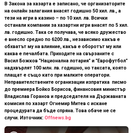
В Закона за хазарта е записано, че организаторите
на онлайн залагания внасят годишно 50 хил. лв., а
тези на игри в казино – по 10 хил. лв. Всички
останали компании за хазартни игри внасят по 5 хил.
лв. годишно. Така се получава, че всяко дружество
е внесло средно по 6200 лв., независимо какъв е
обхватът му на влияние, какъв е оборотът му или
каква е печалбата. Приходите на свързаните с
Васил Божков "Национална лотария" и "Еврофутбол"
надхвърлят 100 млн. лв. годишно, но таксата, която
плащат е също като при малките оператори.
Неправителствените огранизации изпратиха писмо
до премиера Бойко Борисов, финансовия министър
Владислав Горанов и председателя на Държавната
комисия по хазарт Огнемир Митев с искане
процедурата да бъде спряна. Това обаче не се
случи. Източник:
Offnews.bg