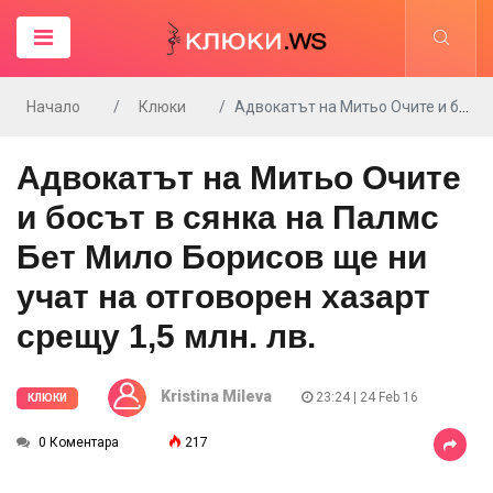
Начало
Клюки
Адвокатът на Митьо Очите и босът в сянка на Палмс Бет Мило Борисов ще ни учат на отговорен хазарт срещу 1,5 млн. лв.
Адвокатът на Митьо Очите
и босът в сянка на Палмс
Бет Мило Борисов ще ни
учат на отговорен хазарт
срещу 1,5 млн. лв.
Kristina Mileva
23:24 | 24 Feb 16
КЛЮКИ
0 Коментара
217