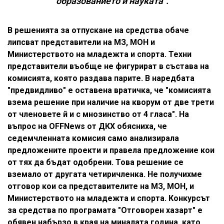
образованието и науката".
В решенията за отпускане на средства обаче
липсват представители на МЗ, МОН и
Министерството на младежта и спорта. Техни
представители въобще не фигурират в състава на
комисията, която раздава парите. В наредбата
"предвидливо" е оставена вратичка, че "комисията
взема решение при наличие на кворум от две трети
от членовете й и с мнозинство от 4 гласа". На
въпрос на OFFNews от ДКХ обясниха, че
седемчленната комисия само анализирала
предложените проекти и правела предложение кои
от тях да бъдат одобрени. Това решение се
вземало от другата четиричленка. Не получихме
отговор кои са представителите на МЗ, МОН, и
Министерството на младежта и спорта. Конкурсът
за средства по програмата "Отговорен хазарт" е
обявен набързо в края на миналата година, като