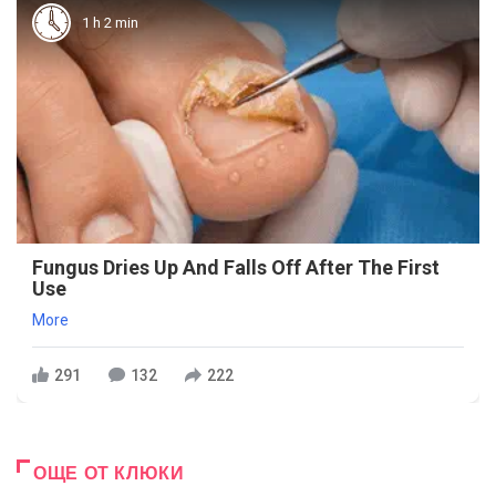
1 h 2 min
Fungus Dries Up And Falls Off After The First
Use
More
291
132
222
ОЩЕ ОТ КЛЮКИ