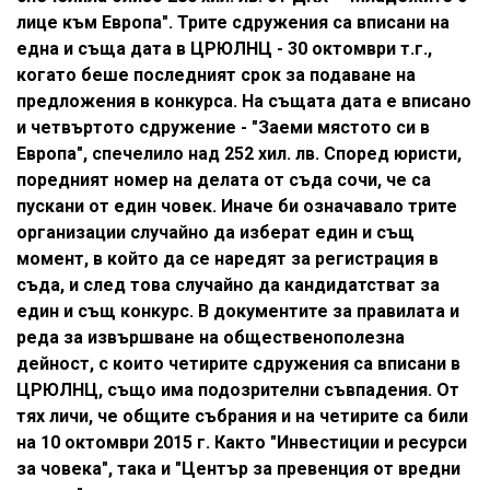
лице към Европа". Трите сдружения са вписани на
една и съща дата в ЦРЮЛНЦ - 30 октомври т.г.,
когато беше последният срок за подаване на
предложения в конкурса. На същата дата е вписано
и четвъртото сдружение - "Заеми мястото си в
Европа", спечелило над 252 хил. лв. Според юристи,
поредният номер на делата от съда сочи, че са
пускани от един човек. Иначе би означавало трите
организации случайно да изберат един и същ
момент, в който да се наредят за регистрация в
съда, и след това случайно да кандидатстват за
един и същ конкурс. В документите за правилата и
реда за извършване на общественополезна
дейност, с които четирите сдружения са вписани в
ЦРЮЛНЦ, също има подозрителни съвпадения. От
тях личи, че общите събрания и на четирите са били
на 10 октомври 2015 г. Както "Инвестиции и ресурси
за човека", така и "Център за превенция от вредни