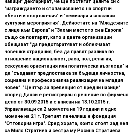
навици" декларират, че ще постигат целите си с
"изграждането и стопанисването на спортни
обекти и съоръжения" и "семинари и всякакви
културни мероприятия". Дейностите на "Младежите
с лице към Европа" и "Заеми мястото си в Европа"
също се повтарят, като и двете организации
обещават "да предотвратяват и облекчават
човешки страдания, без да правят разлика по
отношение националност, раса, пол, религия,
сексуална ориентация или политически възгледи" и
да "създават предпоставка за бъдеща личностна,
социална и професионална реализация на младия
човек". "Център за превенция от вредни навици"
според Дакси е регистриран с решение по фирмено
дело от 30.09.2015 и е вписан на 13.10.2015 г.
Управляващи са 2 момчета на 19 години и едно
момиче на 21 г. Третият печеливш е фондация
"Отговорна игра". Сред хората, които стоят зад нея
са Мило Стратиев и сестра му Росина Стратиева