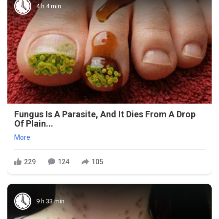
4 h 4 min
Fungus Is A Parasite, And It Dies From A Drop
Of Plain...
More
229
124
105
9 h 33 min