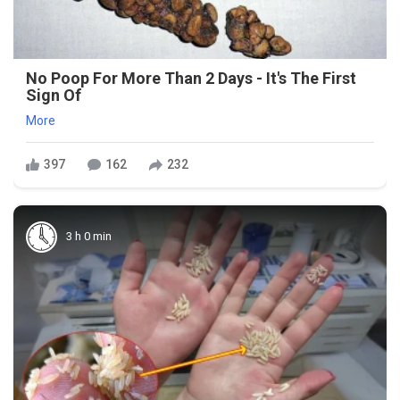
No Poop For More Than 2 Days - It's The First
Sign Of
More
397
162
232
3 h 0 min