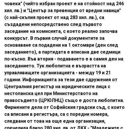
човека" (чийто избран проект е на стойност над 246
хил. лв.) и "Център за превенция от вредни навици"
(с най-скъпия проект от над 283 хил. лв.), са
създадени непосредствено след първото
заседание на комисията, с което реално започва
конкурсът. В първия случай документите за
основаване са подадени на 1 октомври (ден след
заседанието), а партидата е вписана две седмици
по-късно. Във втория - подаването е в самия ден на
заседанието. Тук любопитна е възрастта на
управляващите организацията - между 19 и 21
години. Информацията за тези две сдружения от
Централния регистър на юридическите лица с
нестопанска цел при Министерството на
правосъдието (ЦРЮЛНЦ) също е доста любопитна.
Фирмените дела от Софийския градски съд, с които
са вписани в регистъра, са с поредни номера,
следвани от това на още една организация,
спечелила близо 280 хил. лв. от ДКХ - "Младежите с