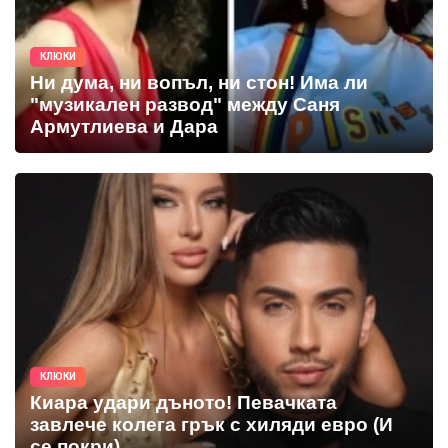
КЛЮКИ
Ни дума, ни вопъл, ни стон! Има ли
"музикален развод" между Саня
Армутлиева и Дара
КЛЮКИ
Киара удари дъното! Певачката
завлече колега грък с хиляди евро (И
се покри)