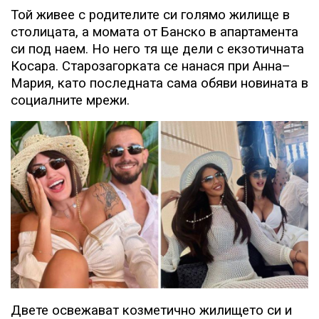
Той живее с родителите си голямо жилище в
столицата, а момата от Банско в апартамента
си под наем. Но него тя ще дели с екзотичната
Косара. Старозагорката се нанася при Анна–
Мария, като последната сама обяви новината в
социалните мрежи.
Двете освежават козметично жилището си и