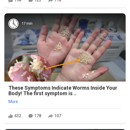
198
123
118
17 min
These Symptoms Indicate Worms Inside Your
Body! The first symptom is ..
More
432
178
107