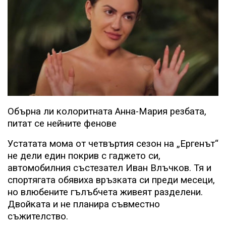
Обърна ли колоритната Анна-Мария резбата,
питат се нейните фенове
Устатата мома от четвъртия сезон на „Ергенът“
не дели един покрив с гаджето си,
автомобилния състезател Иван Влъчков. Тя и
спортягата обявиха връзката си преди месеци,
но влюбените гълъбчета живеят разделени.
Двойката и не планира съвместно
съжителство.