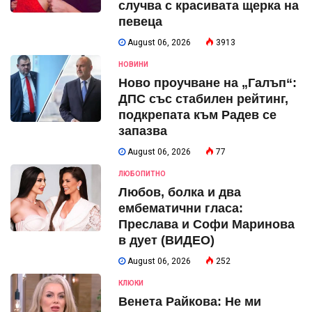
случва с красивата щерка на
певеца
August 06, 2026
3913
НОВИНИ
Ново проучване на „Галъп“:
ДПС със стабилен рейтинг,
подкрепата към Радев се
запазва
August 06, 2026
77
ЛЮБОПИТНО
Любов, болка и два
ембематични гласа:
Преслава и Софи Маринова
в дует (ВИДЕО)
August 06, 2026
252
КЛЮКИ
Венета Райкова: Не ми