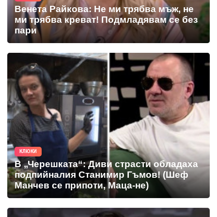
Венета Райкова: Не ми трябва мъж, не
ми трябва креват! Подмладявам се без
пари
КЛЮКИ
В „Черешката“: Диви страсти обладаха
подпийналия Станимир Гъмов! (Шеф
Манчев се припоти, Маца-не)