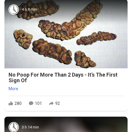
4 h 8 min
No Poop For More Than 2 Days - It's The First
Sign Of
More
280
101
92
3 h 14 min