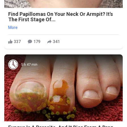
Find Papillomas On Your Neck Or Armpit? It's
The First Stage Of...
More
337
179
341
5 h 47 min