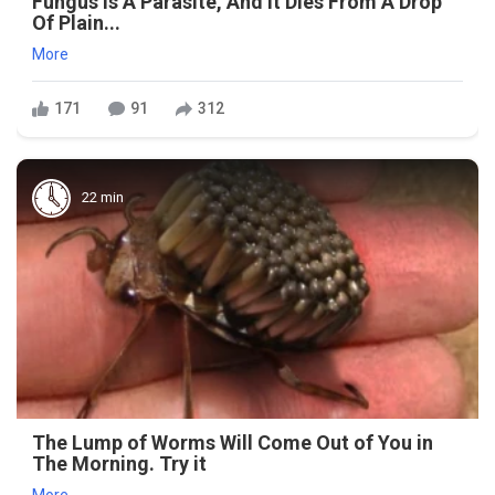
Fungus Is A Parasite, And It Dies From A Drop
Of Plain...
More
171
91
312
22 min
The Lump of Worms Will Come Out of You in
The Morning. Try it
More