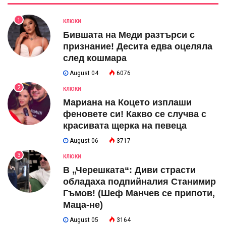
1
КЛЮКИ
Бившата на Меди разтърси с
признание! Десита едва оцеляла
след кошмара
August 04
6076
2
КЛЮКИ
Мариана на Коцето изплаши
феновете си! Какво се случва с
красивата щерка на певеца
August 06
3717
3
КЛЮКИ
В „Черешката“: Диви страсти
обладаха подпийналия Станимир
Гъмов! (Шеф Манчев се припоти,
Маца-не)
August 05
3164