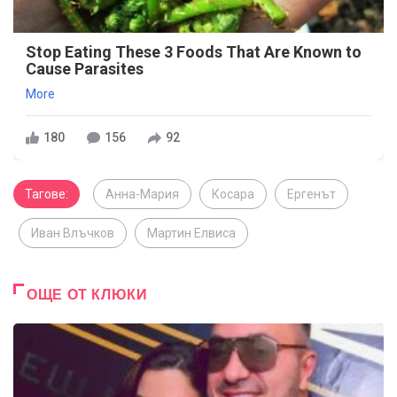
Stop Eating These 3 Foods That Are Known to
Cause Parasites
More
180
156
92
Тагове:
Анна-Мария
Косара
Ергенът
Иван Влъчков
Мартин Елвиса
ОЩЕ ОТ КЛЮКИ