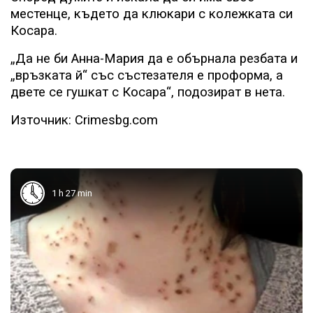
местенце, където да клюкари с колежката си
Косара.
„Да не би Анна-Мария да е обърнала резбата и
„връзката й“ със състезателя е проформа, а
двете се гушкат с Косара“, подозират в нета.
Източник: Crimesbg.com
1 h 27 min