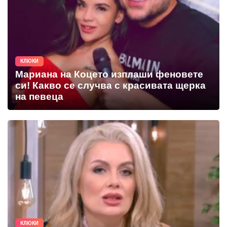
КЛЮКИ
Мариана на Коцето изплаши феновете
си! Какво се случва с красивата щерка
на певеца
КЛЮКИ