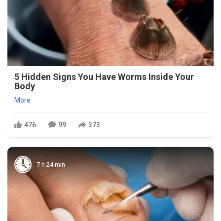
5 Hidden Signs You Have Worms Inside Your
Body
More
476
99
373
7 h 24 min