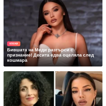
КЛЮКИ
Бившата на Меди разтърси с
признание! Десита едва оцеляла след
кошмара