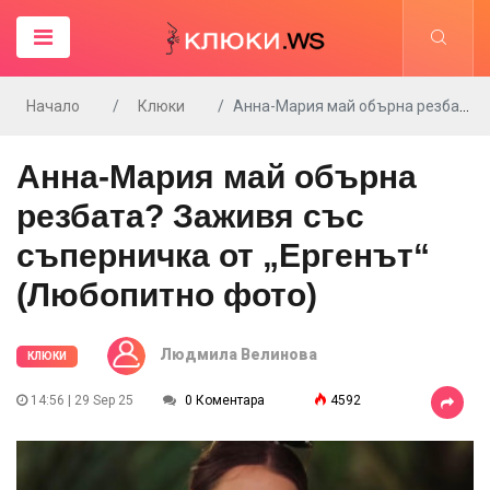
Начало
Клюки
Анна-Мария май обърна резбата? Заживя със съперничка от „Ергенът“ (Любопитно фото)
Анна-Мария май обърна
резбата? Заживя със
съперничка от „Ергенът“
(Любопитно фото)
Людмила Велинова
КЛЮКИ
14:56 | 29 Sep 25
0 Коментара
4592