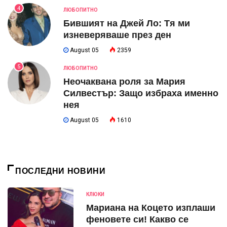
4
ЛЮБОПИТНО
Бившият на Джей Ло: Тя ми
изневеряваше през ден
August 05
2359
5
ЛЮБОПИТНО
Неочаквана роля за Мария
Силвестър: Защо избраха именно
нея
August 05
1610
ПОСЛЕДНИ НОВИНИ
КЛЮКИ
Мариана на Коцето изплаши
феновете си! Какво се