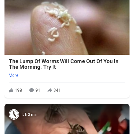
The Lump Of Worms Will Come Out Of You In
The Morning. Try It
More
198
91
341
5 h 2 min