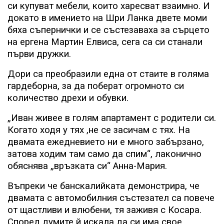
си купуват мебели, които харесват взаимно. И
докато в имението на Шри Ланка двете моми
бяха съпернички и се състезаваха за сърцето
на ергена Мартин Елвиса, сега са си станали
първи дружки.
Дори са преобразили една от стаите в голяма
гардеборна, за да поберат огромното си
количество дрехи и обувки.
„Иван живее в голям апартамент с родители си.
Когато ходя у тях ,не се засичам с тях. На
двамата ежедневието ни е много забързано,
затова ходим там само да спим“, лаконично
обяснява „връзката си“ Анна-Мария.
Въпреки че банскалийката демонстрира, че
двамата с автомобилния състезател са повече
от щастливи и влюбени, тя заживя с Косара.
Според думите й искала да си има свое