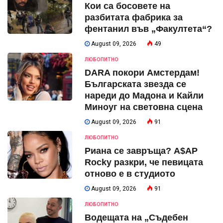
Кои са босовете на
разбитата фабрика за
фентанил във „Факултета“?
August 09, 2026
49
ЛЮБОПИТНО
DARA покори Амстердам!
Българската звезда се
нареди до Мадона и Кайли
Миноуг на световна сцена
August 09, 2026
91
ЛЮБОПИТНО
Риана се завръща? A$AP
Rocky разкри, че певицата
отново е в студиото
August 09, 2026
91
ЛЮБОПИТНО
Водещата на „Съдебен