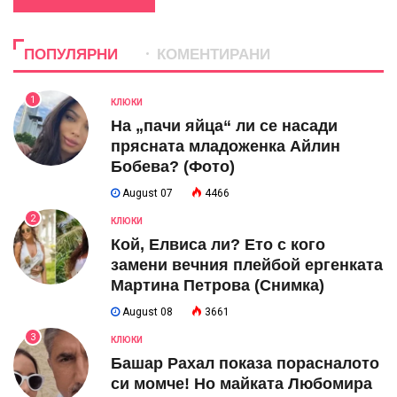
ПОПУЛЯРНИ
КОМЕНТИРАНИ
1
КЛЮКИ
На „пачи яйца“ ли се насади
прясната младоженка Айлин
Бобева? (Фото)
August 07
4466
2
КЛЮКИ
Кой, Елвиса ли? Ето с кого
замени вечния плейбой ергенката
Мартина Петрова (Снимка)
August 08
3661
3
КЛЮКИ
Башар Рахал показа порасналото
си момче! Но майката Любомира