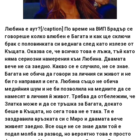
Любина е аут?[/caption] По време на ВИП Брадър се
говореше колко влюбен е Багата и как ще сключи
брак с половинката си веднага след като излезе от
Къщата. Оказва се, че всичко това е лъжа, тъй като
няма сериозни намерения към Любина. Двамата
вече не са заедно. Какво се е случило, не се знае.
Багата не обича да говори за личния си живот и не
би го направил и сега. Любина също не обича
медийния шум и не би позволила на медиите да се
намесят в личния й живот. Трябва да отбележим, че
Златка може и да се тръшка за Багата, докато
беше в Къщата, но сега това не е така. Тя е
заздравила връзката си с Миро и двамата вече
живеят заедно. Все още не се знае дали той е
подал молба за развод, но вероятно това е просто