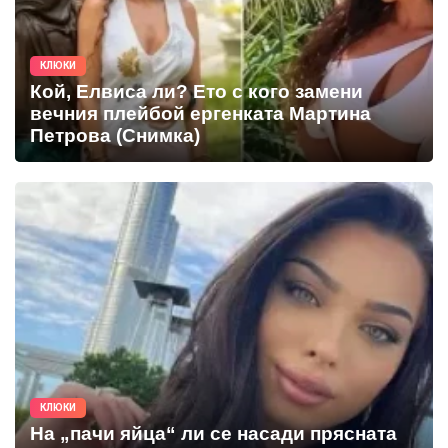
КЛЮКИ
Кой, Елвиса ли? Ето с кого замени
вечния плейбой ергенката Мартина
Петрова (Снимка)
КЛЮКИ
На „пачи яйца“ ли се насади прясната