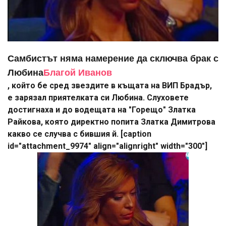
Самбистът няма намерение да сключва брак с
Любина
Благой Иванов
, който бе сред звездите в къщата на ВИП Брадър,
е зарязал приятелката си Любина. Слуховете
достигнаха и до водещата на "Горещо" Златка
Райкова, която директно попита Златка Димитрова
какво се случва с бившия й. [caption
id="attachment_9974" align="alignright" width="300"]