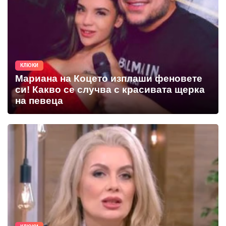
КЛЮКИ
Мариана на Коцето изплаши феновете
си! Какво се случва с красивата щерка
на певеца