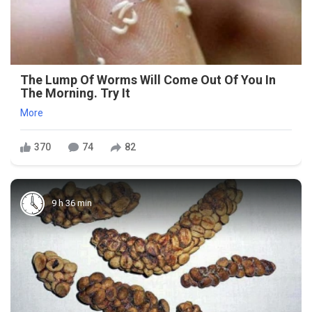
The Lump Of Worms Will Come Out Of You In
The Morning. Try It
More
370
74
82
9 h 36 min