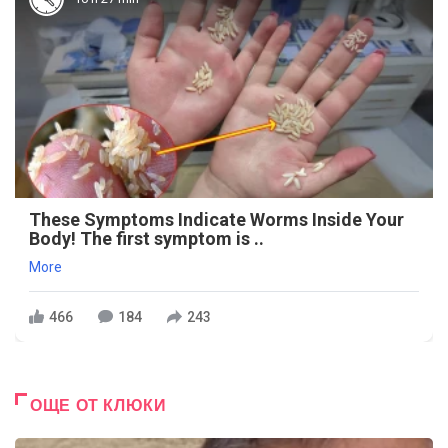
These Symptoms Indicate Worms Inside Your
Body! The first symptom is ..
More
466
184
243
ОЩЕ ОТ КЛЮКИ