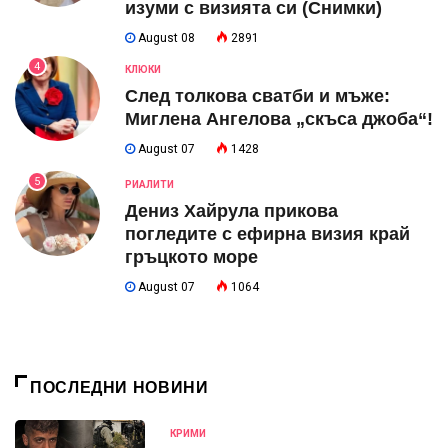
изуми с визията си (Снимки)
August 08
2891
4
КЛЮКИ
След толкова сватби и мъже:
Миглена Ангелова „скъса джоба“!
August 07
1428
5
РИАЛИТИ
Дениз Хайрула прикова
погледите с ефирна визия край
гръцкото море
August 07
1064
ПОСЛЕДНИ НОВИНИ
КРИМИ