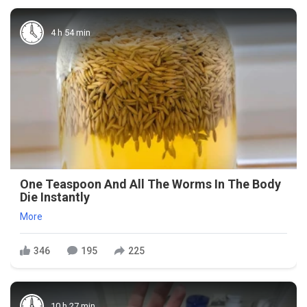
4 h 54 min
One Teaspoon And All The Worms In The Body
Die Instantly
More
346
195
225
10 h 27 min