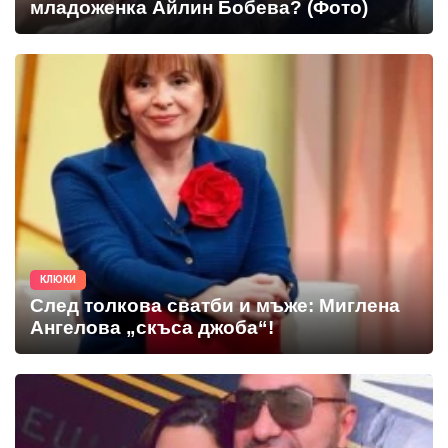
младоженка Айлин Бобева? (Фото)
КЛЮКИ
След толкова сватби и мъже: Миглена
Ангелова „скъса джоба“!