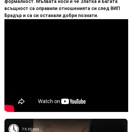
формалност. Мълвата носи и че Златка и Багата
всъщност са оправили отношенията си след ВИП
Брадър и са си останали добри познати.
7 h 35 min