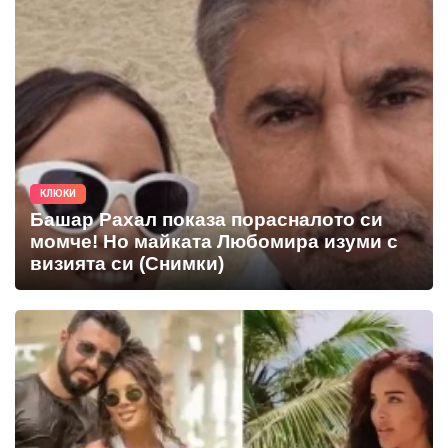
КЛЮКИ
Башар Рахал показа порасналото си
момче! Но майката Любомира изуми с
визията си (Снимки)