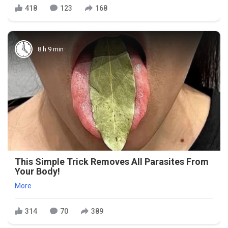
418
123
168
8 h 9 min
This Simple Trick Removes All Parasites From
Your Body!
More
314
70
389