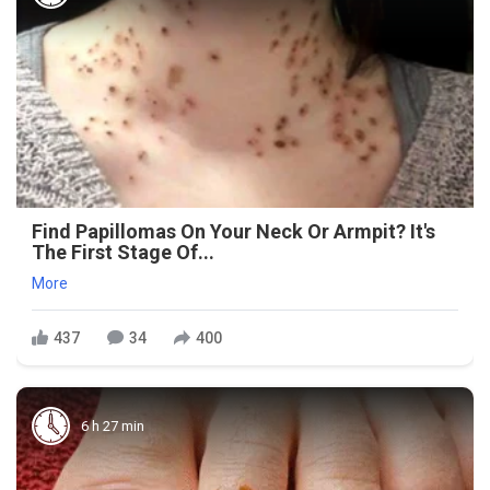
Find Papillomas On Your Neck Or Armpit? It's
The First Stage Of...
More
437
34
400
6 h 27 min