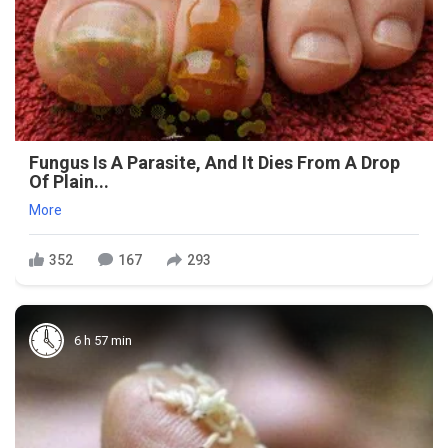
Fungus Is A Parasite, And It Dies From A Drop
Of Plain...
More
352
167
293
6 h 57 min