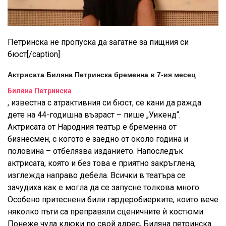
Петринска не пропуска да загатне за пищния си
бюст[/caption]
Актрисата Биляна Петринска бременна в 7-ия месец
Биляна Петринска
, известна с атрактивния си бюст, се кани да ражда
дете на 44-годишна възраст – пише „Уикенд“.
Актрисата от Народния театър е бременна от
бизнесмен, с когото е заедно от около година и
половина – отбелязва изданието. Напоследък
актрисата, която и без това е приятно закръглена,
изглежда направо дебела. Всички в театъра се
зачудиха как е могла да се запусне толкова много.
Особено притеснени били гардеробиерките, които вече
няколко пъти са преправяли сценичните ѝ костюми.
Понеже чула клюки по свой адрес, Биляна петринска