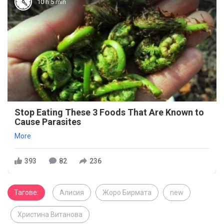
10 h 5 min
Stop Eating These 3 Foods That Are Known to
Cause Parasites
More
393
82
236
Тагове:
Алисия
Жоро Бирмата
new
Христина Витанова