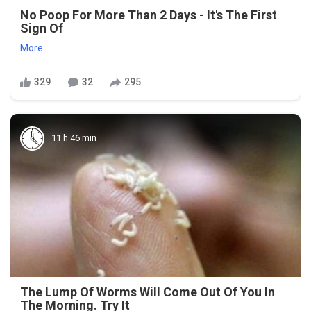
No Poop For More Than 2 Days - It's The First
Sign Of
More
329
32
295
11 h 46 min
The Lump Of Worms Will Come Out Of You In
The Morning. Try It