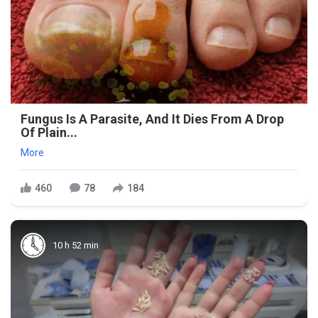
Fungus Is A Parasite, And It Dies From A Drop
Of Plain...
More
460
78
184
10 h 52 min