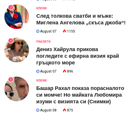
3
КЛЮКИ
След толкова сватби и мъже:
Миглена Ангелова „скъса джоба“!
August 07
1155
4
РИАЛИТИ
Дениз Хайрула прикова
погледите с ефирна визия край
гръцкото море
August 07
896
5
КЛЮКИ
Башар Рахал показа порасналото
си момче! Но майката Любомира
изуми с визията си (Снимки)
August 08
875