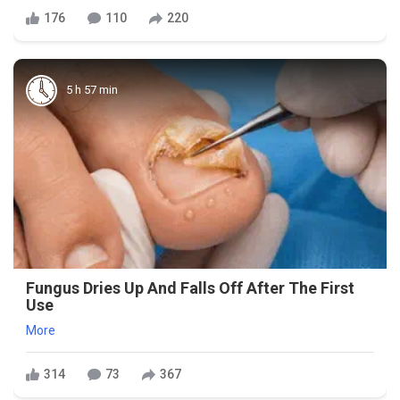
176
110
220
5 h 57 min
Fungus Dries Up And Falls Off After The First
Use
More
314
73
367