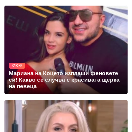
КЛЮКИ
Мариана на Коцето изплаши феновете
си! Какво се случва с красивата щерка
на певеца