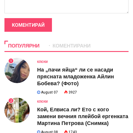
КОМЕНТИРАЙ
ПОПУЛЯРНИ
КОМЕНТИРАНИ
1
КЛЮКИ
На „пачи яйца“ ли се насади
прясната младоженка Айлин
Бобева? (Фото)
August 07
3927
2
КЛЮКИ
Кой, Елвиса ли? Ето с кого
замени вечния плейбой ергенката
Мартина Петрова (Снимка)
August 08
1743