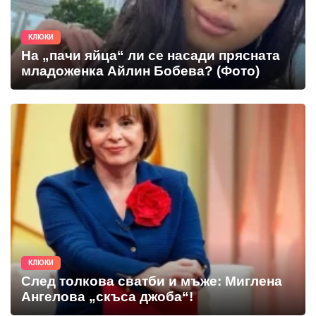
КЛЮКИ
На „пачи яйца“ ли се насади прясната
младоженка Айлин Бобева? (Фото)
КЛЮКИ
След толкова сватби и мъже: Миглена
Ангелова „скъса джоба“!