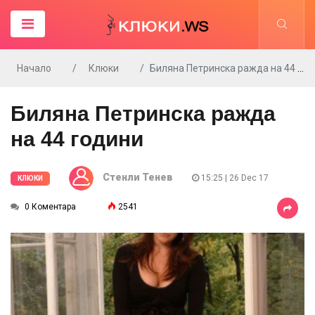
Начало
Клюки
Биляна Петринска ражда на 44 години
Биляна Петринска ражда
на 44 години
Стенли Тенев
15:25 | 26 Dec 17
КЛЮКИ
0 Коментара
2541