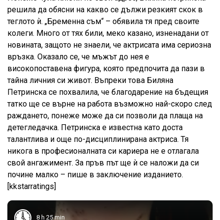
решила да обясни на какво се дължи резкият скок в
теглото ѝ. „Бременна съм“ – обявила тя пред своите
колеги. Много от тях били, меко казано, изненадани от
новината, защото не знаели, че актрисата има сериозна
връзка. Оказало се, че мъжът до нея е
високопоставена фигура, която предпочита да пази в
тайна личния си живот. Въпреки това Биляна
Петринска се похвалила, че благодарение на бъдещия
татко ще се върне на работа възможно най-скоро след
раждането, понеже може да си позволи да плаща на
детегледачка. Петринска е известна като доста
талантлива и още по-дисциплинирана актриса. Тя
никога в професионалната си кариера не е отлагала
свой ангажимент. За пръв път ще ѝ се наложи да си
почине малко – пише в заключение изданието.
[kkstarratings]
8 h 25 min