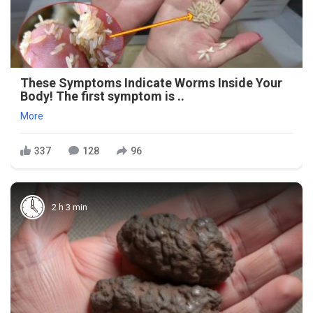
These Symptoms Indicate Worms Inside Your
Body! The first symptom is ..
More
337
128
96
2 h 3 min