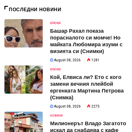
ПОСЛЕДНИ НОВИНИ
КЛЮКИ
Башар Рахал показа
порасналото си момче! Но
майката Любомира изуми с
визията си (Снимки)
August 08, 2026
1281
КЛЮКИ
Кой, Елвиса ли? Ето с кого
замени вечния плейбой
ергенката Мартина Петрова
(Снимка)
August 08, 2026
2275
НОВИНИ
Милионерът Владо Загатото
искал да снабдява с кафе