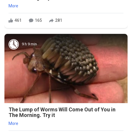
More
461
165
281
9 h 9 min
The Lump of Worms Will Come Out of You in
The Morning. Try it
More