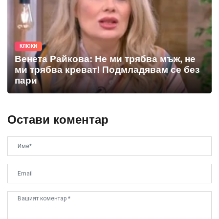
КЛЮКИ
Венета Райкова: Не ми трябва мъж, не
ми трябва креват! Подмладявам се без
пари
Остави коментар