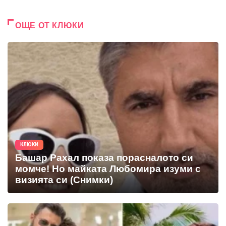
ОЩЕ ОТ КЛЮКИ
КЛЮКИ
Башар Рахал показа порасналото си
момче! Но майката Любомира изуми с
визията си (Снимки)