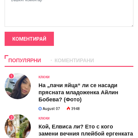
КОМЕНТИРАЙ
ПОПУЛЯРНИ
КОМЕНТИРАНИ
1
КЛЮКИ
На „пачи яйца“ ли се насади
прясната младоженка Айлин
Бобева? (Фото)
August 07
3948
2
КЛЮКИ
Кой, Елвиса ли? Ето с кого
замени вечния плейбой ергенката