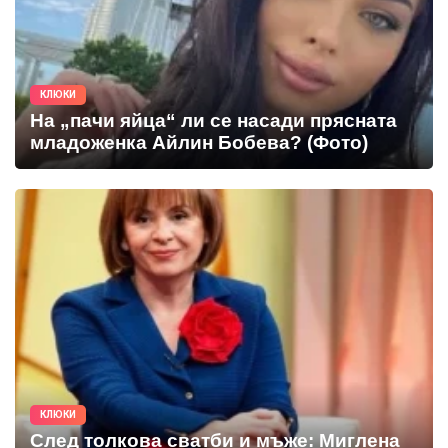
КЛЮКИ
На „пачи яйца“ ли се насади прясната
младоженка Айлин Бобева? (Фото)
КЛЮКИ
След толкова сватби и мъже: Миглена