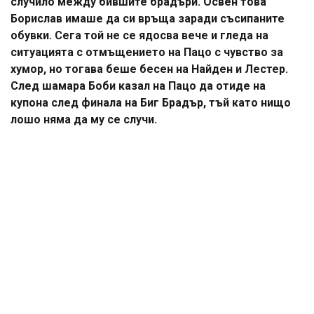
случило между бившите брадъри. Освен това
Борислав имаше да си връща заради съсипаните
обувки. Сега той не се ядосва вече и гледа на
ситуацията с отмъщението на Пацо с чувство за
хумор, но тогава беше бесен на Найден и Лестер.
След шамара Боби казал на Пацо да отиде на
купона след финала на Биг Брадър, тъй като нищо
лошо няма да му се случи.