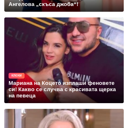
Ангелова „скъса джоба“!
КЛЮКИ
Мариана на Коцето изплаши феновете
си! Какво се случва с красивата щерка
на певеца