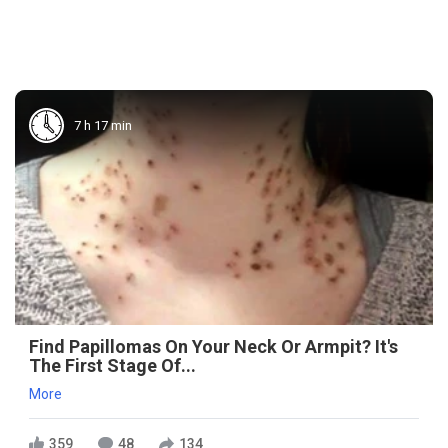
7 h 17 min
Find Papillomas On Your Neck Or Armpit? It's
The First Stage Of...
More
359
48
134