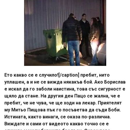
Ето какво се е случило![/caption] пребит, нито
уплашен, а и не се вижда някакъв бой. Ако Борислав
е искал да го заболи наистина, това със сигурност е
щяло да стане. На другия ден Пацо се жална, че е
пребит, че не чува, че ще ходи на лекар. Приятелят
му Митьо Пищова пък го посъветва да съди Боби.
Истината, както винаги, се оказа по-различна.
Виждате и сами от видеото какво точно се е