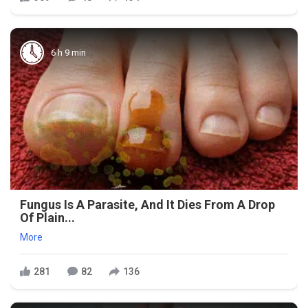
6 h 9 min
Fungus Is A Parasite, And It Dies From A Drop
Of Plain...
More
281
82
136