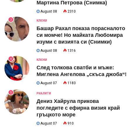
Мартина Петрова (Снимка)
August 08
2310
3
КЛЮКИ
Башар Рахал показа порасналото
си момче! Но майката Любомира
изуми с визията си (Снимки)
August 08
1316
4
КЛЮКИ
След толкова сватби и мъже:
Миглена Ангелова „скъса джоба“!
August 07
1183
5
РИАЛИТИ
Дениз Хайрула прикова
погледите с ефирна визия край
гръцкото море
August 07
910