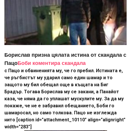
Борислав призна цялата истина от скандала с
Пацо
Боби коментира скандала
с Пацо и обвиненията му, че го пребил. Истината е,
че ръгбистът му ударил само един шамар и то
защото му бил обещал още в къщата на Биг
Брадър. Тогава Борислав му се закани, а Панайот
каза, че няма да го уплашат мускулите му. За да му
покаже, че не е забравил обещанието, Боби го
шамаросал, но само толкова. Пацо не изглежда
нито [caption id="attachment_10110" align="alignright"
width="283"]