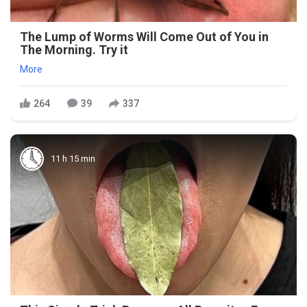
The Lump of Worms Will Come Out of You in
The Morning. Try it
More
264
39
337
11 h 15 min