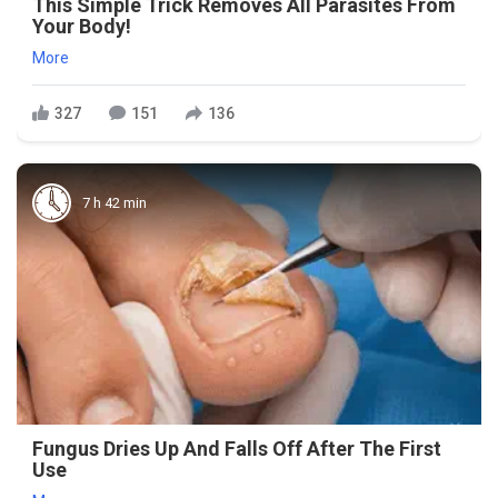
This Simple Trick Removes All Parasites From
Your Body!
More
327
151
136
7 h 42 min
Fungus Dries Up And Falls Off After The First
Use