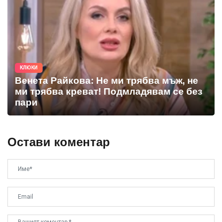
КЛЮКИ
Венета Райкова: Не ми трябва мъж, не
ми трябва креват! Подмладявам се без
пари
Остави коментар