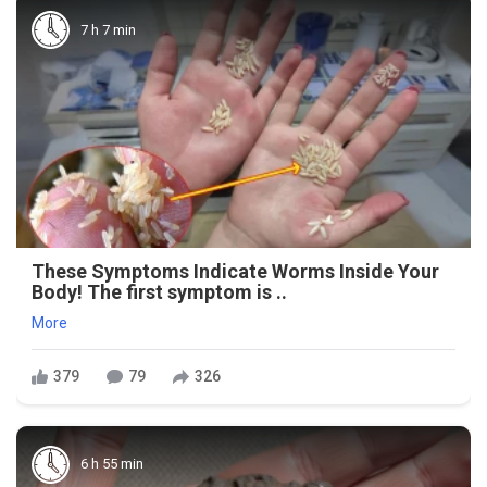
7 h 7 min
These Symptoms Indicate Worms Inside Your
Body! The first symptom is ..
More
379
79
326
6 h 55 min