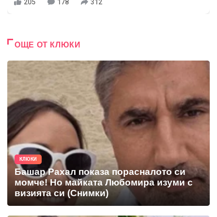
205
178
312
ОЩЕ ОТ КЛЮКИ
КЛЮКИ
Башар Рахал показа порасналото си
момче! Но майката Любомира изуми с
визията си (Снимки)