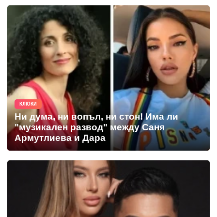
КЛЮКИ
Ни дума, ни вопъл, ни стон! Има ли
"музикален развод" между Саня
Армутлиева и Дара