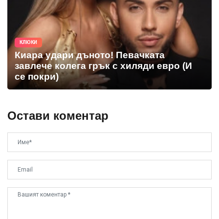
КЛЮКИ
Киара удари дъното! Певачката
завлече колега грък с хиляди евро (И
се покри)
Остави коментар