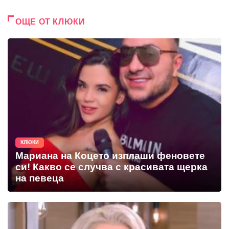
ОЩЕ ОТ КЛЮКИ
КЛЮКИ
Мариана на Коцето изплаши феновете
си! Какво се случва с красивата щерка
на певеца