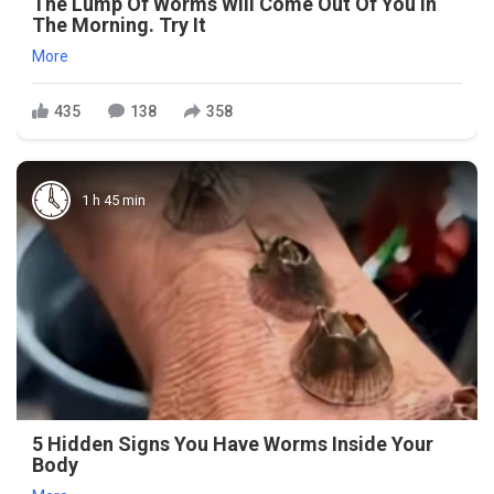
The Lump Of Worms Will Come Out Of You In
The Morning. Try It
More
435
138
358
1 h 45 min
5 Hidden Signs You Have Worms Inside Your
Body