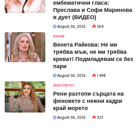
ембематични гласа:
Преслава и Софи Маринова
в дует (ВИДЕО)
August 06, 2026
364
КЛЮКИ
Венета Райкова: Не ми
трябва мъж, не ми трябва
креват! Подмладявам се без
пари
August 06, 2026
1498
ЛЮБОПИТНО
Рени разтопи сърцата на
феновете с нежни кадри
край морето
August 06, 2026
322