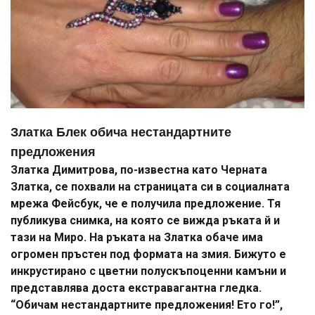
Златка Блек обича нестандартните
предложения
Златка Димитрова, по-известна като Черната
Златка, се похвали на страницата си в социалната
мрежа Фейсбук, че е получила предложение. Тя
публикува снимка, на която се вижда ръката й и
тази на Миро. На ръката на Златка обаче има
огромен пръстен под формата на змия. Бижуто е
инкрустирано с цветни полускъпоценни камъни и
представлява доста екстравагантна гледка.
“Обичам нестандартните предложения! Ето го!”,