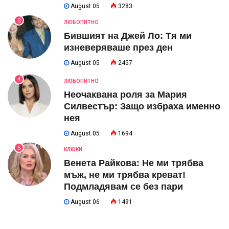
August 05
3283
3
ЛЮБОПИТНО
Бившият на Джей Ло: Тя ми
изневеряваше през ден
August 05
2457
4
ЛЮБОПИТНО
Неочаквана роля за Мария
Силвестър: Защо избраха именно
нея
August 05
1694
5
КЛЮКИ
Венета Райкова: Не ми трябва
мъж, не ми трябва креват!
Подмладявам се без пари
August 06
1491