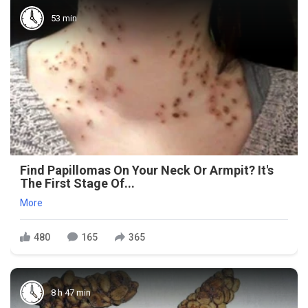
53 min
Find Papillomas On Your Neck Or Armpit? It's
The First Stage Of...
More
480
165
365
8 h 47 min