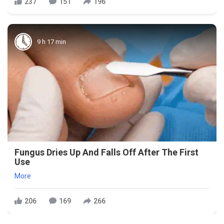
237
151
196
9 h 17 min
Fungus Dries Up And Falls Off After The First
Use
More
206
169
266