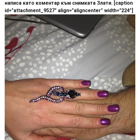
написа като коментар към снимката Злати. [caption
id="attachment_9527" align="aligncenter" width="224"]