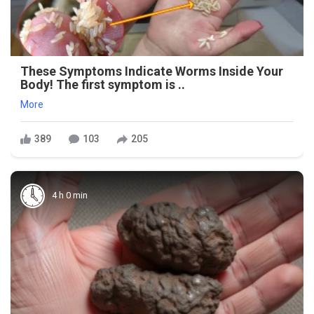
These Symptoms Indicate Worms Inside Your
Body! The first symptom is ..
More
389
103
205
4 h 0 min