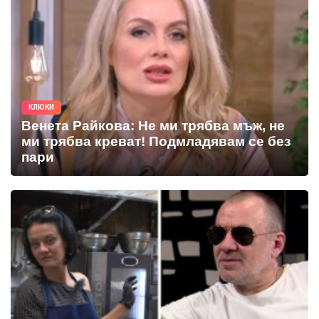
КЛЮКИ
Венета Райкова: Не ми трябва мъж, не
ми трябва креват! Подмладявам се без
пари