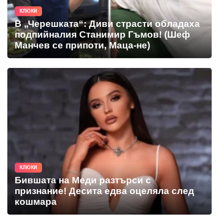
КЛЮКИ
В „Черешката“: Диви страсти обладаха
подпийналия Станимир Гъмов! (Шеф
Манчев се припоти, Маца-не)
КЛЮКИ
Бившата на Меди разтърси с
признание! Десита едва оцеляла след
кошмара