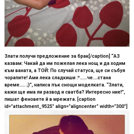
Злати получи предложение за брак[/caption] “АЗ
казвам: Чакай да им пожелая лека нощ и да ходим
към ваната, а ТОЙ: По случай статуса, ще си събуя
чорапите! Ами лека сладкиши :*......че....стана
време..... ;)”, написа пък снощи моделката. “Злати,
кажи ще има ли развод и сватба? Интересно ние!”,
пишат феновете й в мрежата. [caption
id="attachment_9525" align="aligncenter" width="300"]