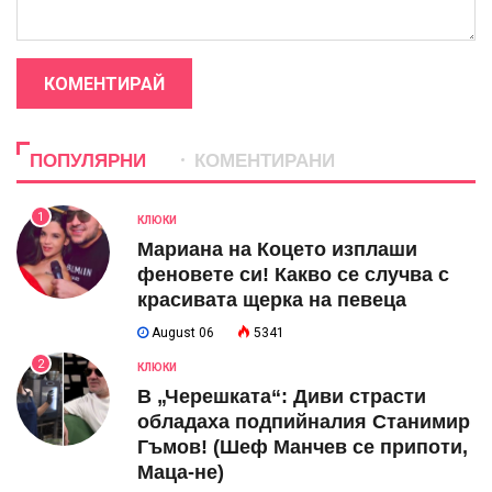
КОМЕНТИРАЙ
ПОПУЛЯРНИ
КОМЕНТИРАНИ
1
КЛЮКИ
Мариана на Коцето изплаши
феновете си! Какво се случва с
красивата щерка на певеца
August 06
5341
2
КЛЮКИ
В „Черешката“: Диви страсти
обладаха подпийналия Станимир
Гъмов! (Шеф Манчев се припоти,
Маца-не)