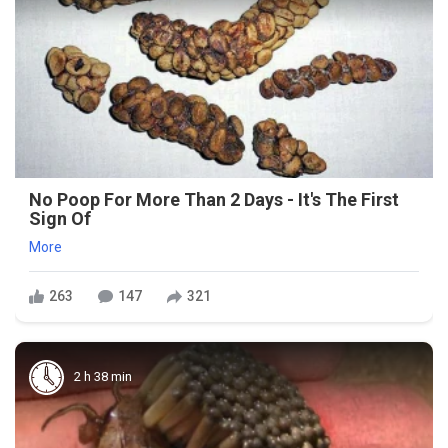
No Poop For More Than 2 Days - It's The First
Sign Of
More
263
147
321
2 h 38 min