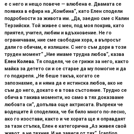
е с него и нещо повече — влюбена е. Двамата се
появиха в ефира на „Комбина“, като Елен сподели
подробности за живота им. „Да, заедно сме с Калин
Терзийски. Той живее с мен, под моя покрив, като
приятел, учител, любим и вдъхновение. Не го
ограничавам, ние сме свободни хора, а въпросът
дали го обичам, е излишен. С него съм дори в този
труден момент“ „Ние имаме трудна любов“, казва
Елен Колева
. Тя споделя, че се грижи за него, както
майка за детето си и се старае да му помогне и да
го подкрепя. „Не беше такъв, когато се
запознахме, а и няма да е истинска любов, ако не
съм до него, докато е в това състояние. Трудно се
обича в такива моменти, но само в тях доказваме
любовта си“, допълва още актрисата. Въпреки че
водещите й споделиха, че би било много по-лесно,
ако го изостави, както и че хората ще я оправдаят
за тази стъпка, Елен е категорична „Аз живея свой
живот, а не техния. И не завися от тях“. [caption