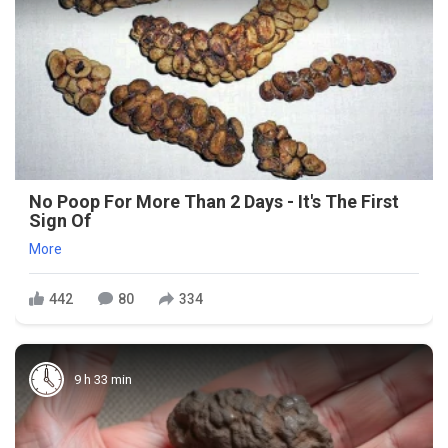
No Poop For More Than 2 Days - It's The First
Sign Of
More
442
80
334
9 h 33 min