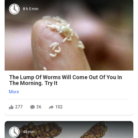
8 h 0 min
The Lump Of Worms Will Come Out Of You In
The Morning. Try It
More
277
36
102
48 min