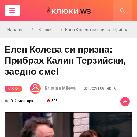
Начало
Клюки
Елен Колева си призна: Прибрах Калин Терзийски, заедно сме!
Елен Колева си призна:
Прибрах Калин Терзийски,
заедно сме!
Kristina Mileva
17:29 | 08 Feb 16
КЛЮКИ
0 Коментара
595