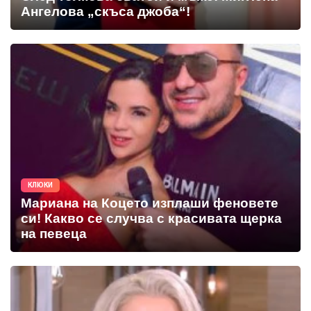
Ангелова „скъса джоба“!
КЛЮКИ
Мариана на Коцето изплаши феновете
си! Какво се случва с красивата щерка
на певеца