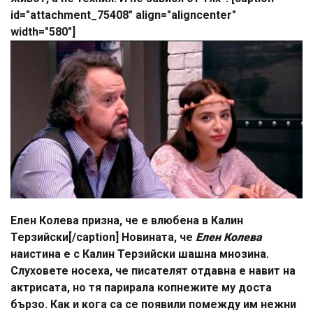
id="attachment_75408" align="aligncenter"
width="580"]
Елен Колева призна, че е влюбена в Калин
Терзийски[/caption] Новината, че
Елен Колева
наистина е с Калин Терзийски шашна мнозина.
Слуховете носеха, че писателят отдавна е навит на
актрисата, но тя парирала копнежите му доста
бързо. Как и кога са се появили помежду им нежни