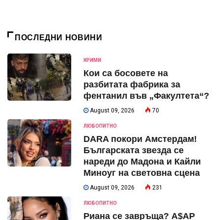
ПОСЛЕДНИ НОВИНИ
КРИМИ
Кои са босовете на
разбитата фабрика за
фентанил във „Факултета“?
August 09, 2026
70
ЛЮБОПИТНО
DARA покори Амстердам!
Българската звезда се
нареди до Мадона и Кайли
Миноуг на световна сцена
August 09, 2026
231
ЛЮБОПИТНО
Риана се завръща? A$AP