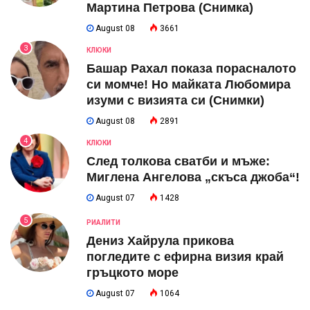
Мартина Петрова (Снимка)
August 08
3661
3
КЛЮКИ
Башар Рахал показа порасналото
си момче! Но майката Любомира
изуми с визията си (Снимки)
August 08
2891
4
КЛЮКИ
След толкова сватби и мъже:
Миглена Ангелова „скъса джоба“!
August 07
1428
5
РИАЛИТИ
Дениз Хайрула прикова
погледите с ефирна визия край
гръцкото море
August 07
1064