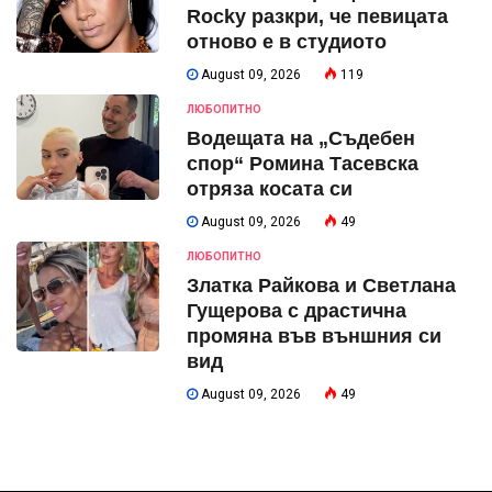
Rocky разкри, че певицата
отново е в студиото
August 09, 2026
119
ЛЮБОПИТНО
Водещата на „Съдебен
спор“ Ромина Тасевска
отряза косата си
August 09, 2026
49
ЛЮБОПИТНО
Златка Райкова и Светлана
Гущерова с драстична
промяна във външния си
вид
August 09, 2026
49