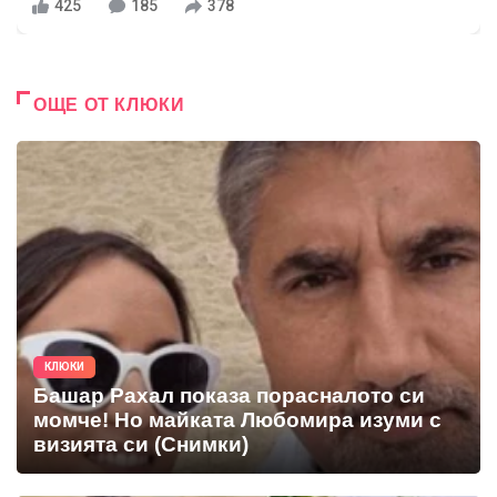
425
185
378
ОЩЕ ОТ КЛЮКИ
КЛЮКИ
Башар Рахал показа порасналото си
момче! Но майката Любомира изуми с
визията си (Снимки)