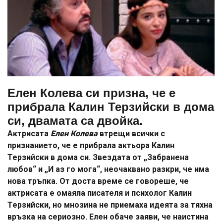
Елен Колева си призна, че е
прибрала Калин Терзийски в дома
си, двамата са двойка.
Актрисата
Елен Колева
втрещи всички с
признанието, че е прибрала актьора Калин
Терзийски в дома си. Звездата от „Забранена
любов“ и „И аз го мога“, неочаквано разкри, че има
нова тръпка. От доста време се говореше, че
актрисата е омаяла писателя и психолог Калин
Терзийски, но мнозина не приемаха идеята за тяхна
връзка на сериозно. Елен обаче заяви, че наистина