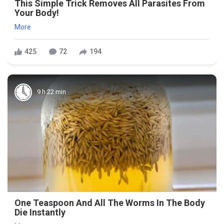
This Simple Trick Removes All Parasites From
Your Body!
More
425
72
194
9 h 22 min
One Teaspoon And All The Worms In The Body
Die Instantly