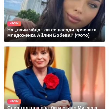
КЛЮКИ
На „пачи яйца“ ли се насади прясната
младоженка Айлин Бобева? (Фото)
КЛЮКИ
След толкова сватби и мъже: Миглена