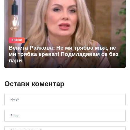
КЛЮКИ
Венета Райкова: Не ми трябва мъж, не
ми трябва креват! Подмладявам се без
пари
Остави коментар