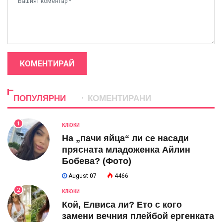
КОМЕНТИРАЙ
ПОПУЛЯРНИ
КОМЕНТИРАНИ
1
КЛЮКИ
На „пачи яйца“ ли се насади
прясната младоженка Айлин
Бобева? (Фото)
August 07
4466
2
КЛЮКИ
Кой, Елвиса ли? Ето с кого
замени вечния плейбой ергенката