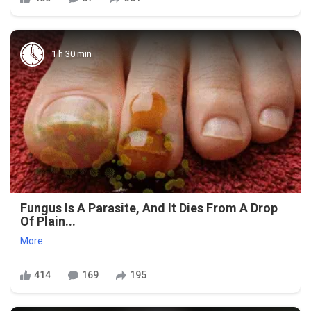
1 h 30 min
Fungus Is A Parasite, And It Dies From A Drop
Of Plain...
More
414
169
195