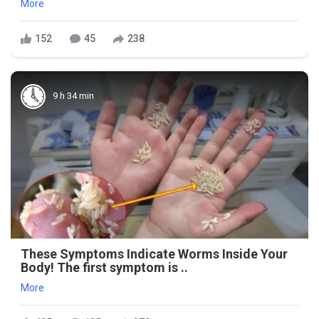
More
152
45
238
9 h 34 min
These Symptoms Indicate Worms Inside Your
Body! The first symptom is ..
More