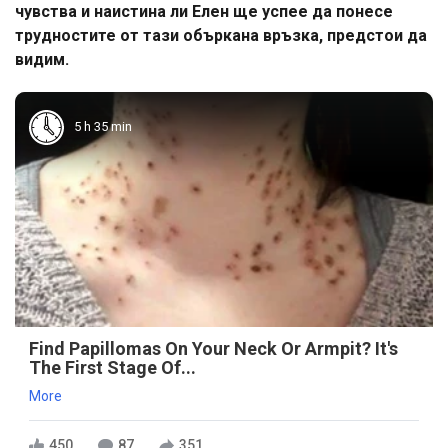
чувства и наистина ли Елен ще успее да понесе
трудностите от тази объркана връзка, предстои да
видим.
5 h 35 min
Find Papillomas On Your Neck Or Armpit? It's
The First Stage Of...
More
450
87
351