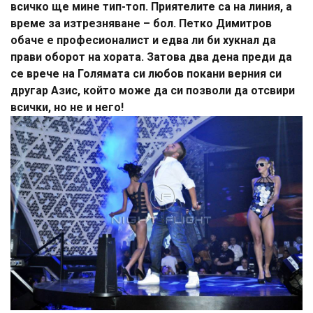
всичко ще мине тип-топ. Приятелите са на линия, а
време за изтрезняване – бол. Петко Димитров
обаче е професионалист и едва ли би хукнал да
прави оборот на хората. Затова два дена преди да
се врече на Голямата си любов покани верния си
другар Азис, който може да си позволи да отсвири
всички, но не и него!