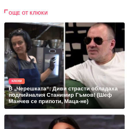
ОЩЕ ОТ КЛЮКИ
КЛЮКИ
В „Черешката“: Диви страсти обладаха
подпийналия Станимир Гъмов! (Шеф
Манчев се припоти, Маца-не)