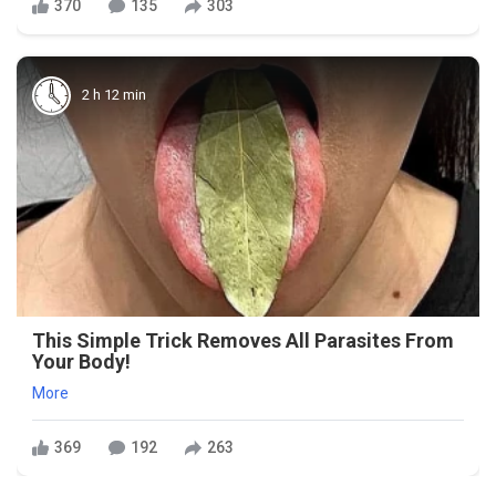
370
135
303
2 h 12 min
This Simple Trick Removes All Parasites From
Your Body!
More
369
192
263