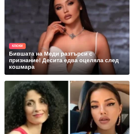
КЛЮКИ
Бившата на Меди разтърси с
признание! Десита едва оцеляла след
кошмара