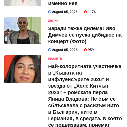
именно нея
August 05, 2026
1176
КЛЮКИ
Заради тежка дилема! Иво
Димчев се пуска дибидюс на
концерт (Фото)
August 05, 2026
959
РИАЛИТИ
Най-колоритната участничка
в „Къщата на
инфлуенсърите 2026“ и
звезда от „Хелс Китчън
2023“ – ромската перла
Яница Владова: Не съм се
сблъсквала с расизъм нито
в България, нито в
Германия, в средата, в която
се подвизавам, приемат