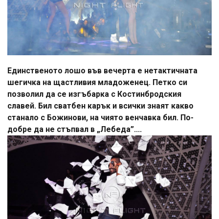
Единственото лошо във вечерта е нетактичната
шегичка на щастливия младоженец. Петко си
позволил да се изгъбарка с Костинбродския
славей. Бил сватбен карък и всички знаят какво
станало с Божинови, на чиято венчавка бил. По-
добре да не стъпвал в „Лебеда”....