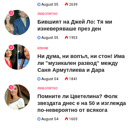
August 05
2639
3
ЛЮБОПИТНО
Бившият на Джей Ло: Тя ми
изневеряваше през ден
August 05
1953
4
КЛЮКИ
Ни дума, ни вопъл, ни стон! Има
ли "музикален развод" между
Саня Армутлиева и Дара
August 04
1841
5
ЛЮБОПИТНО
Помните ли Цветелина? Фолк
звездата днес е на 50 и изглежда
по-невероятно от всякога
August 04
1603