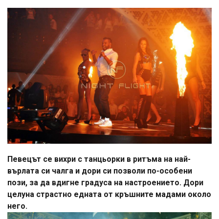
Певецът се вихри с танцьорки в ритъма на най-
върлата си чалга и дори си позволи по-особени
пози, за да вдигне градуса на настроението. Дори
целуна страстно едната от кръшните мадами около
него.