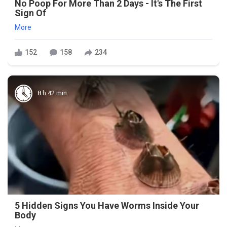
No Poop For More Than 2 Days - It's The First
Sign Of
More
152
158
234
8 h 42 min
5 Hidden Signs You Have Worms Inside Your
Body