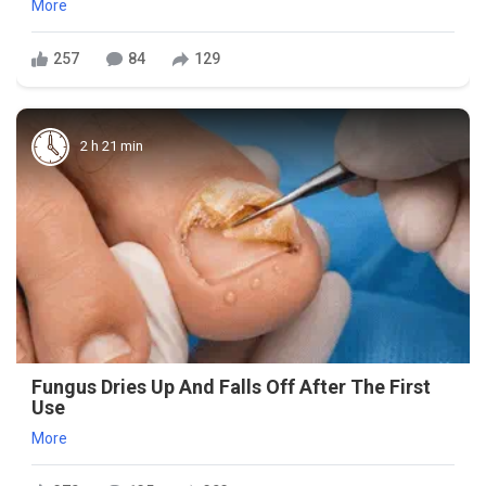
More
257
84
129
2 h 21 min
Fungus Dries Up And Falls Off After The First
Use
More