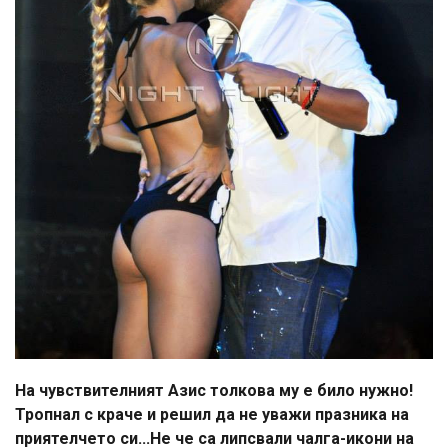
На чувствителният Азис толкова му е било нужно!
Тропнал с краче и решил да не уважи празника на
приятелчето си...Не че са липсвали чалга-икони на