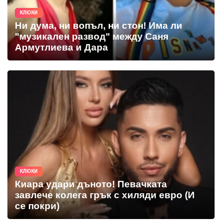
КЛЮКИ
Ни дума, ни вопъл, ни стон! Има ли
"музикален развод" между Саня
Армутлиева и Дара
КЛЮКИ
Киара удари дъното! Певачката
завлече колега грък с хиляди евро (И
се покри)