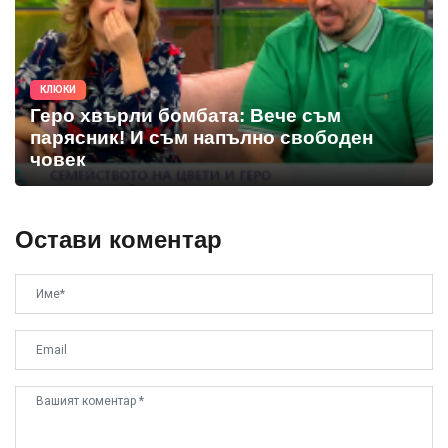
КЛЮКИ
Геро хвърли бомбата: Вече съм
парясник! И съм напълно свободен
човек
Остави коментар