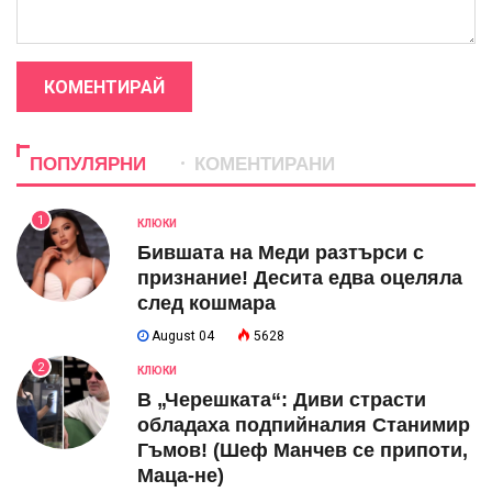
КОМЕНТИРАЙ
ПОПУЛЯРНИ
КОМЕНТИРАНИ
1
КЛЮКИ
Бившата на Меди разтърси с
признание! Десита едва оцеляла
след кошмара
August 04
5628
2
КЛЮКИ
В „Черешката“: Диви страсти
обладаха подпийналия Станимир
Гъмов! (Шеф Манчев се припоти,
Маца-не)