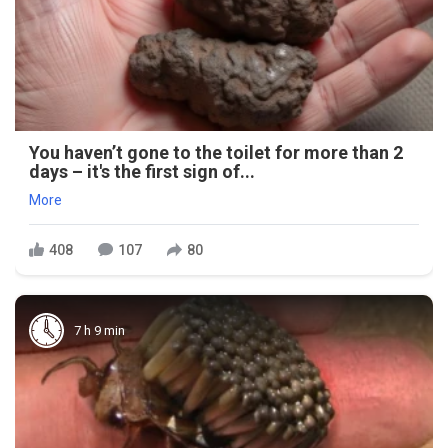
You haven’t gone to the toilet for more than 2
days – it's the first sign of...
More
408
107
80
7 h 9 min