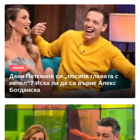
КЛЮКИ
Дани Петканов си „посипа главата с
пепел“? Иска ли да си върне Алекс
Богданска