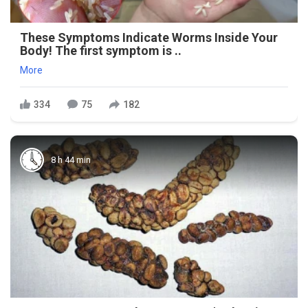
These Symptoms Indicate Worms Inside Your
Body! The first symptom is ..
More
334
75
182
8 h 44 min