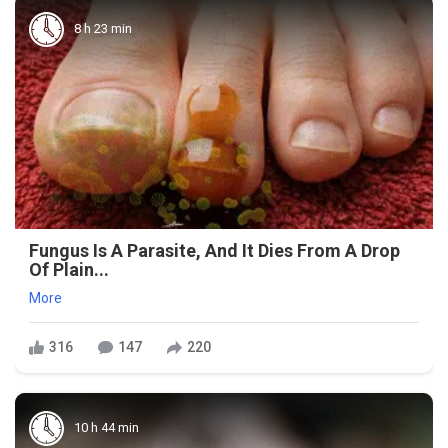
8 h 23 min
Fungus Is A Parasite, And It Dies From A Drop
Of Plain...
More
316
147
220
10 h 44 min