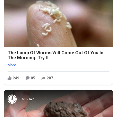
The Lump Of Worms Will Come Out Of You In
The Morning. Try It
More
249
85
287
5 h 39 min