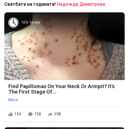
Сватбата на годината!
Надежда Димитрова
10 h 16 min
Find Papillomas On Your Neck Or Armpit? It's
The First Stage Of...
More
154
158
398