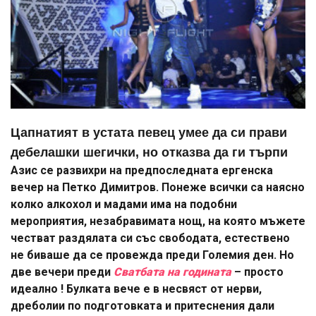
Цапнатият в устата певец умее да си прави
дебелашки шегички, но отказва да ги търпи
Азис се развихри на предпоследната ергенска
вечер на Петко Димитров. Понеже всички са наясно
колко алкохол и мадами има на подобни
мероприятия, незабравимата нощ, на която мъжете
честват раздялата си със свободата, естествено
не биваше да се провежда преди Големия ден. Но
две вечери преди
Сватбата на годината
– просто
идеално ! Булката вече е в несвяст от нерви,
дреболии по подготовката и притеснения дали