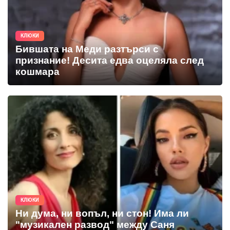
КЛЮКИ
Бившата на Меди разтърси с
признание! Десита едва оцеляла след
кошмара
КЛЮКИ
Ни дума, ни вопъл, ни стон! Има ли
"музикален развод" между Саня