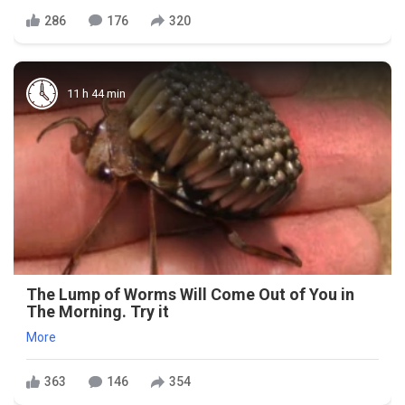
286
176
320
11 h 44 min
The Lump of Worms Will Come Out of You in
The Morning. Try it
More
363
146
354