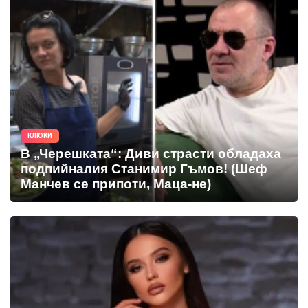
КЛЮКИ
В „Черешката“: Диви страсти обладаха
подпийналия Станимир Гъмов! (Шеф
Манчев се припоти, Маца-не)