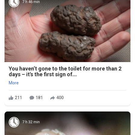
7 h 46 min
You haven’t gone to the toilet for more than 2
days – it's the first sign of...
More
211
181
400
7 h 32 min