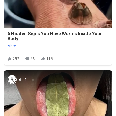
5 Hidden Signs You Have Worms Inside Your
Body
More
297
36
118
6 h 51 min