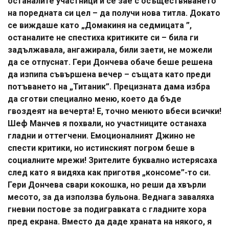
останалите участници и се зае с осъществяването
на поредната си цел – да получи нова титла. Докато
се виждаше като „Домакиня на седмицата ”,
останалите не спестиха критиките си – била ги
задължавала, ангажирала, били заети, не можели
да се отпуснат. Гери Дончева обаче беше решена
да изпипа съвършена вечер – същата като преди
потъването на „Титаник”. Прецизната дама избра
да сготви специално меню, което да бъде
гвоздеят на вечерта! Е, точно менюто вбеси всички!
Шеф Манчев я похвали, но участниците останаха
гладни и оттегчени. Емоционалният Джино не
спести критики, но истинският погром беше в
социалните мрежи! Зрителите буквално истерясаха
след като я видяха как приготвя „консоме”-то си.
Гери Дончева свари кокошка, но реши да хвърли
месото, за да използва бульона. Веднага заваляха
гневни постове за подигравката с гладните хора
пред екрана. Вместо да даде храната на някого, я