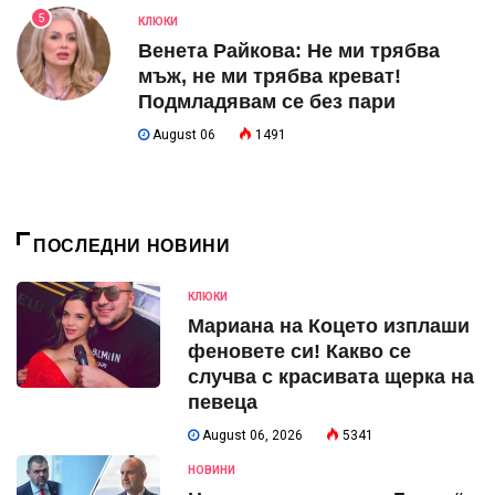
5
КЛЮКИ
Венета Райкова: Не ми трябва
мъж, не ми трябва креват!
Подмладявам се без пари
August 06
1491
ПОСЛЕДНИ НОВИНИ
КЛЮКИ
Мариана на Коцето изплаши
феновете си! Какво се
случва с красивата щерка на
певеца
August 06, 2026
5341
НОВИНИ