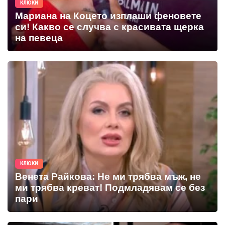
КЛЮКИ
Мариана на Коцето изплаши феновете
си! Какво се случва с красивата щерка
на певеца
КЛЮКИ
Венета Райкова: Не ми трябва мъж, не
ми трябва креват! Подмладявам се без
пари