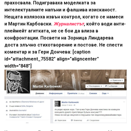
прахосвала. Подиграваха моделката за
интелектуалните напъни и фалшива изисканост.
Нещата излязоха извън контрол, когато се намеси
и Мартин Карбовски.
Журналистът
, който води анти-
плеймейт агитката, не се бои да влиза в
конфронтации. Посвети на Зорница Линдарева
доста злъчно стихотворение и постове. Не спести
коментар и за Гери Дончева: [caption
id="attachment_75582" align="aligncenter"
width="848"]