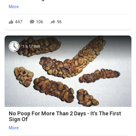
More
447
106
96
1 h 17 min
No Poop For More Than 2 Days - It's The First
Sign Of
More