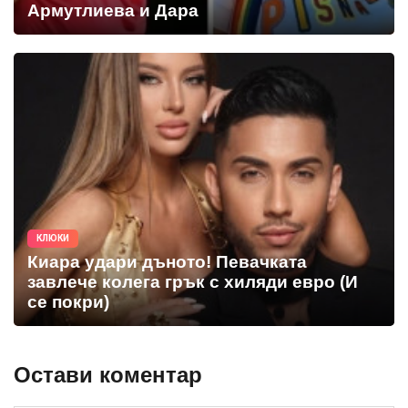
Армутлиева и Дара
КЛЮКИ
Киара удари дъното! Певачката
завлече колега грък с хиляди евро (И
се покри)
Остави коментар