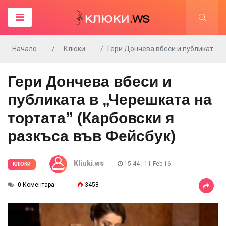
Начало
Клюки
Гери Дончева вбеси и публиката в „Черешката на тортата” (Карбовски я разкъса във Фейсбук)
Гери Дончева вбеси и
публиката в „Черешката на
тортата” (Карбовски я
разкъса във Фейсбук)
Kliuki.ws
15:44 | 11 Feb 16
КЛЮКИ
0 Коментара
3458