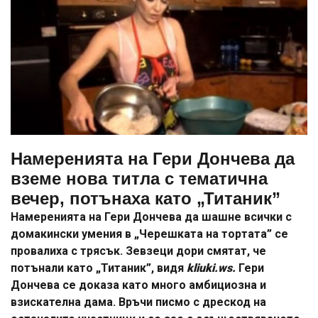
Намеренията на Гери Дончева да
вземе нова титла с тематична
вечер, потънаха като „Титаник”
Намеренията на Гери Дончева да шашне всички с
домакински умения в „Черешката на тортата” се
провалиха с трясък. Зевзеци дори смятат, че
потънали като „Титаник”, видя
kliuki.ws.
Гери
Дончева се доказа като много амбициозна и
взискателна дама. Връчи писмо с дрескод на