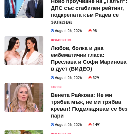
Ново проучване на „Галъп“:
ДПС със стабилен рейтинг,
подкрепата към Радев се
запазва
August 06, 2026
98
ЛЮБОПИТНО
Любов, болка и два
ембематични гласа:
Преслава и Софи Маринова
в дует (ВИДЕО)
August 06, 2026
329
КЛЮКИ
Венета Райкова: Не ми
трябва мъж, не ми трябва
креват! Подмладявам се без
пари
August 06, 2026
1491