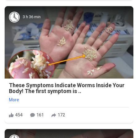
3 h 36 min
These Symptoms Indicate Worms Inside Your
Body! The first symptom is ..
More
454
161
172