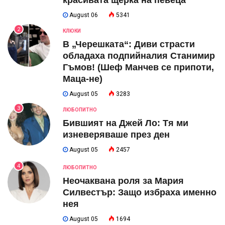
красивата щерка на певеца
August 06
5341
2
КЛЮКИ
В „Черешката“: Диви страсти
обладаха подпийналия Станимир
Гъмов! (Шеф Манчев се припоти,
Маца-не)
August 05
3283
3
ЛЮБОПИТНО
Бившият на Джей Ло: Тя ми
изневеряваше през ден
August 05
2457
4
ЛЮБОПИТНО
Неочаквана роля за Мария
Силвестър: Защо избраха именно
нея
August 05
1694