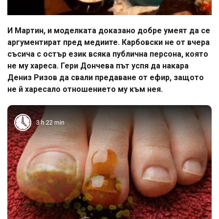
И Мартин, и моделката доказано добре умеят да се
аргументират пред медиите. Карбовски не от вчера
съсича с остър език всяка публична персона, която
не му хареса. Гери Дончева път успя да накара
Дениз Ризов да свали предаване от ефир, защото
не й харесало отношението му към нея.
3 h 22 min