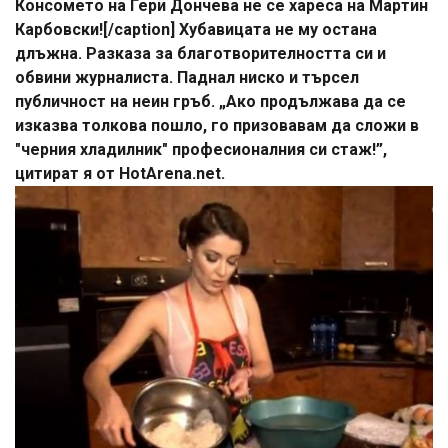
Консомето на Гери Дончева не се хареса на Мартин
Карбовски![/caption] Хубавицата не му остана
длъжна. Разказа за благотворителността си и
обвини журналиста. Паднал ниско и търсел
публичност на неин гръб. „Ако продължава да се
изказва толкова пошло, го призовавам да сложи в
"черния хладилник" професионалния си стаж!”,
цитират я от HotArena.net.