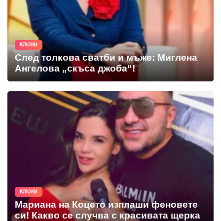
КЛЮКИ
След толкова сватби и мъже: Миглена
Ангелова „скъса джоба“!
КЛЮКИ
Мариана на Коцето изплаши феновете
си! Какво се случва с красивата щерка