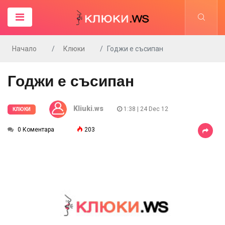
Начало
Клюки
Годжи е съсипан
Годжи е съсипан
Kliuki.ws
1:38 | 24 Dec 12
КЛЮКИ
0 Коментара
203