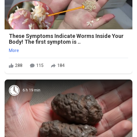
These Symptoms Indicate Worms Inside Your
Body! The first symptom is ..
More
288
115
184
6 h 19 min