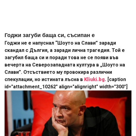
Годжи загуби баща си, съсипан е
Годжи не е напуснал “Шоуто на Слави” заради
скандал с Дългия, а заради лична трагедия. Той е
загубил баща си и поради това не се появи във
вечерта на Северозападната култура в „Шоуто на
Слави”. Отсъствието му провокира различни
спекулации, но истината лъсна в
Kliuki.bg.
[caption
id="attachment_10262" align="alignright" width="300"]