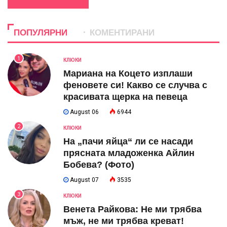
ПОПУЛЯРНИ
КОМЕНТИРАНИ
1
КЛЮКИ
Мариана на Коцето изплаши
феновете си! Какво се случва с
красивата щерка на певеца
August 06
6944
2
КЛЮКИ
На „пачи яйца“ ли се насади
прясната младоженка Айлин
Бобева? (Фото)
August 07
3535
3
КЛЮКИ
Венета Райкова: Не ми трябва
мъж, не ми трябва креват!