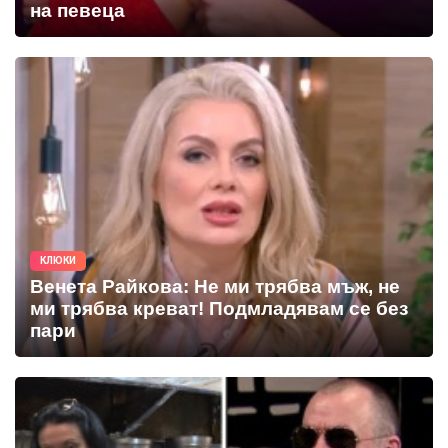
на певеца
КЛЮКИ
Венета Райкова: Не ми трябва мъж, не
ми трябва креват! Подмладявам се без
пари