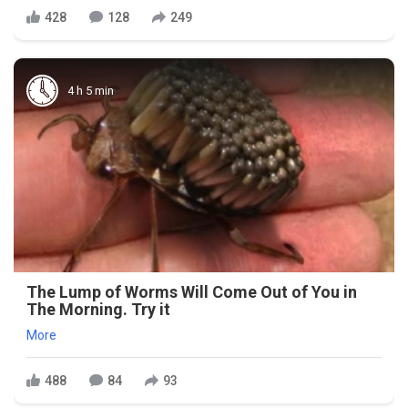
428
128
249
4 h 5 min
The Lump of Worms Will Come Out of You in
The Morning. Try it
More
488
84
93