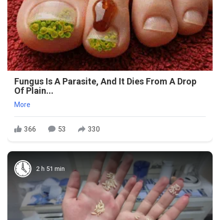
Fungus Is A Parasite, And It Dies From A Drop
Of Plain...
More
366
53
330
2 h 51 min