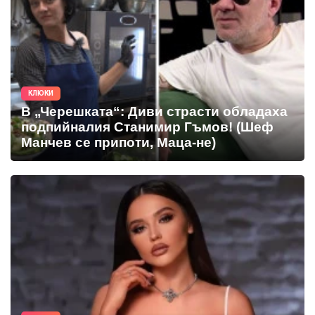
КЛЮКИ
В „Черешката“: Диви страсти обладаха
подпийналия Станимир Гъмов! (Шеф
Манчев се припоти, Маца-не)