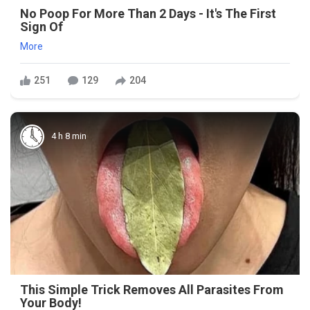
No Poop For More Than 2 Days - It's The First
Sign Of
More
251
129
204
4 h 8 min
This Simple Trick Removes All Parasites From
Your Body!