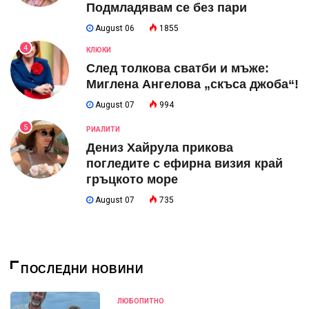
Подмладявам се без пари
August 06
1855
4
КЛЮКИ
След толкова сватби и мъже:
Миглена Ангелова „скъса джоба“!
August 07
994
5
РИАЛИТИ
Дениз Хайрула прикова
погледите с ефирна визия край
гръцкото море
August 07
735
ПОСЛЕДНИ НОВИНИ
ЛЮБОПИТНО