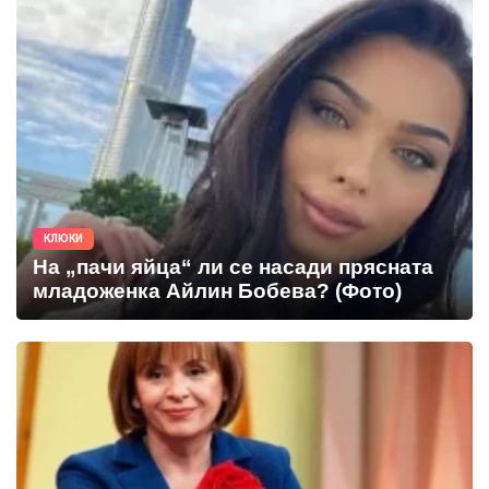
КЛЮКИ
На „пачи яйца“ ли се насади прясната
младоженка Айлин Бобева? (Фото)