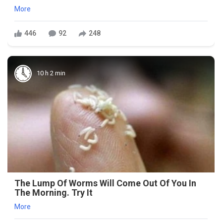
More
446
92
248
10 h 2 min
The Lump Of Worms Will Come Out Of You In
The Morning. Try It
More