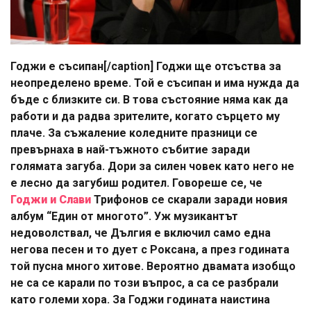
Годжи е съсипан[/caption] Годжи ще отсъства за
неопределено време. Той е съсипан и има нужда да
бъде с близките си. В това състояние няма как да
работи и да радва зрителите, когато сърцето му
плаче. За съжаление коледните празници се
превърнаха в най-тъжното събитие заради
голямата загуба. Дори за силен човек като него не
е лесно да загубиш родител. Говореше се, че
Годжи и Слави
Трифонов се скарали заради новия
албум “Един от многото”. Уж музикантът
недоволствал, че Дългия е включил само една
негова песен и то дует с Роксана, а през годината
той пусна много хитове. Вероятно двамата изобщо
не са се карали по този въпрос, а са се разбрали
като големи хора. За Годжи годината наистина