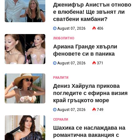
Дженифър Анистън отново
е влюбена! Ще звънят ли
сватбени камбани?
August 07, 2026
406
ЛЮБОПИТНО
Ариана Гранде хвърли
феновете си в паника
August 07, 2026
371
РИАЛИТИ
Дениз Хайрула прикова
погледите с ефирна визия
край гръцкото море
August 07, 2026
749
СЕРИАЛИ
Шахика се наслаждава на
романтична ваканция с