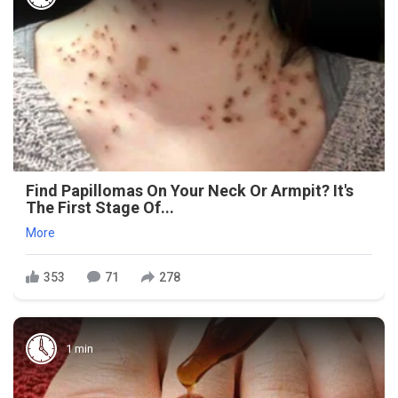
Find Papillomas On Your Neck Or Armpit? It's
The First Stage Of...
More
353
71
278
1 min