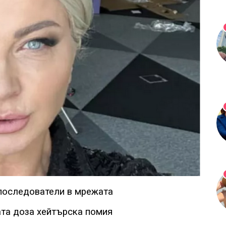
 последователи в мрежата
ата доза хейтърска помия