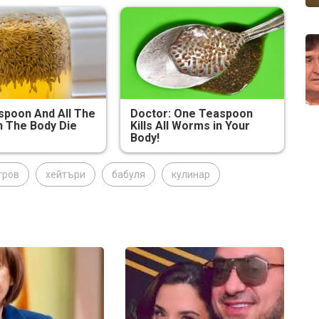
poon And All The
Doctor: One Teaspoon
 The Body Die
Kills All Worms in Your
Body!
тров
хейтъри
бабуля
кулинар