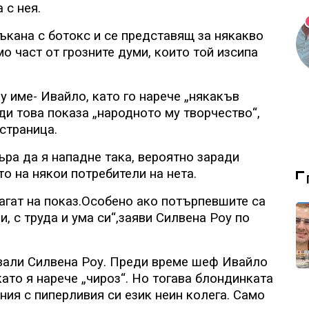
 с нея.
бъкана с ботокс и се представящ за някакво
о част от грозните думи, които той изсипа
у име- Ивайло, като го нарече „някакъв
еди това показа „народното му творчество“,
страница.
ъра да я нападне така, вероятно заради
о на някои потребители на нета.
агат на показ.Особено ако потърпевшите са
и, с труда и ума си“,заяви Силвена Роу по
ували Силвена Роу. Преди време шеф Ивайло
като я нарече „чироз“. Но тогава блондинката
тния с пиперливия си език неин колега. Само