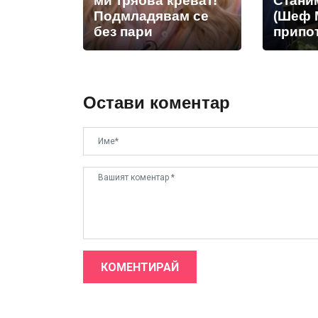
ми трябва креват!
Стани
Подмладявам се
(Шеф 
без пари
припот
Остави коментар
КОМЕНТИРАЙ