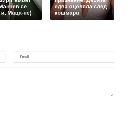
мир Гъмов!
признание! Десита
Манчев се
едва оцеляла след
и, Маца-не)
кошмара