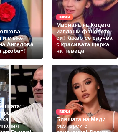
КЛЮКИ
Мариана на Коцето
толкова
изплаши феновете
и и мъже:
си! Какво се случва
на Ангелова
с красивата щерка
а джоба“!
на певеца
решката“:
страсти
КЛЮКИ
аха
Бившата на Меди
йналия
разтърси с