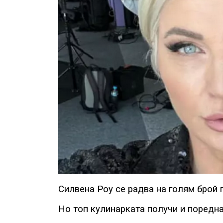
Силвена Роу се радва на голям брой
Но топ кулинарката получи и поредн