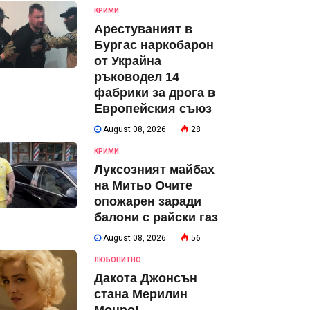
КРИМИ
Арестуваният в
Бургас наркобарон
от Украйна
ръководел 14
фабрики за дрога в
Европейския съюз
August 08, 2026
28
КРИМИ
Луксозният майбах
на Митьо Очите
опожарен заради
балони с райски газ
August 08, 2026
56
ЛЮБОПИТНО
Дакота Джонсън
стана Мерилин