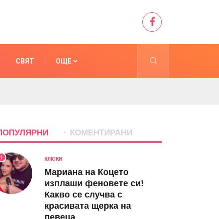
СВЯТ
ОЩЕ
ПОПУЛЯРНИ
КОМЕНТИРАНИ
1
КЛЮКИ
Мариана на Коцето
изплаши феновете си!
Какво се случва с
красивата щерка на
певеца