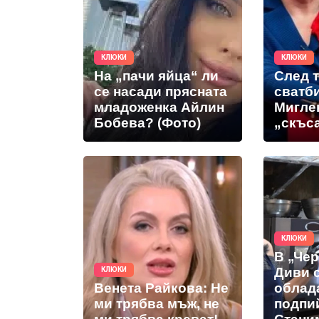
КЛЮКИ
КЛЮКИ
На „пачи яйца“ ли
След 
се насади прясната
сватб
младоженка Айлин
Мигле
Бобева? (Фото)
„скъс
КЛЮКИ
В „Че
Диви 
КЛЮКИ
Венета Райкова: Не
облад
ми трябва мъж, не
подпи