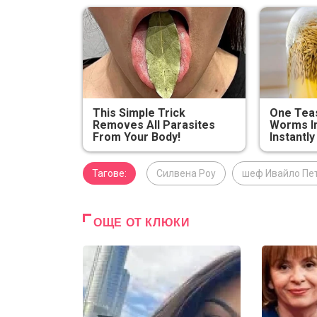
This Simple Trick
One Teas
Removes All Parasites
Worms In
From Your Body!
Instantly
Тагове:
Силвена Роу
шеф Ивайло Пе
ОЩЕ ОТ КЛЮКИ