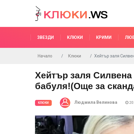
ЗВЕЗДИ
КЛЮКИ
КРИМИ
ЛЮ
Начало
Клюки
Хейтър заля Силвен
Хейтър заля Силвена 
бабуля!(Още за сканд
Людмила Велинова
20:
КЛЮКИ