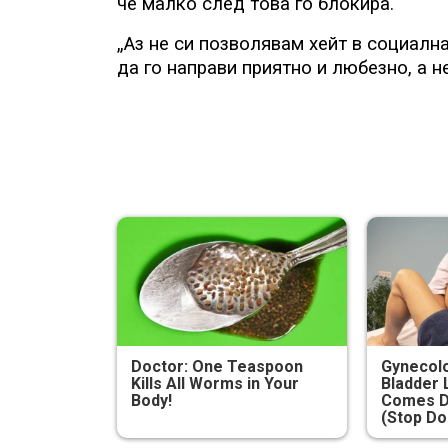
че малко след това го блокира.
„Аз не си позволявам хейт в социалн
да го направи приятно и любезно, а н
Doctor: One Teaspoon
Gynecolo
Kills All Worms in Your
Bladder 
Body!
Comes D
(Stop Do