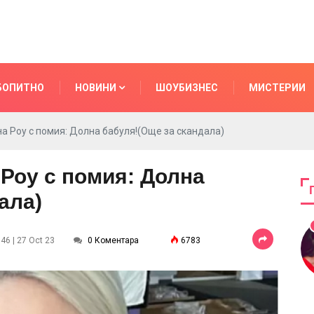
БОПИТНО
НОВИНИ
ШОУБИЗНЕС
МИСТЕРИИ
а Роу с помия: Долна бабуля!(Още за скандала)
Роу с помия: Долна
ала)
46 | 27 Oct 23
0 Коментара
6783