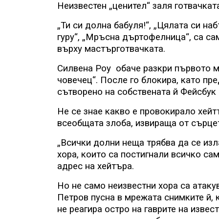
Неизвестен „ценител“ заля готвачката
„Ти си долна бабуля!“, „Цялата си на
гуру“, „Мръсна дъртофелница“, са сам
върху мастърготвачката.
Силвена Роу
обаче разкри първото м
човечец“. После го блокира, като пр
сътворено на собствената й Фейсбук 
Не се знае какво е провокирало хейт
всеобщата злоба, извираща от сърцет
„Всички долни неща трябва да се изл
хора, които са постигнали всичко сам
адрес на хейтъра.
Но не само неизвестни хора са атак
Петров пусна в мрежата снимките й, 
не реагира остро на гаврите на извес