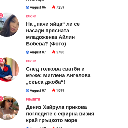
August 06
7259
2
КЛЮКИ
На „пачи яйца“ ли се
насади прясната
младоженка Айлин
Бобева? (Фото)
August 07
3780
3
КЛЮКИ
След толкова сватби и
мъже: Миглена Ангелова
„скъса джоба“!
August 07
1099
4
РИАЛИТИ
Дениз Хайрула прикова
погледите с ефирна визия
край гръцкото море