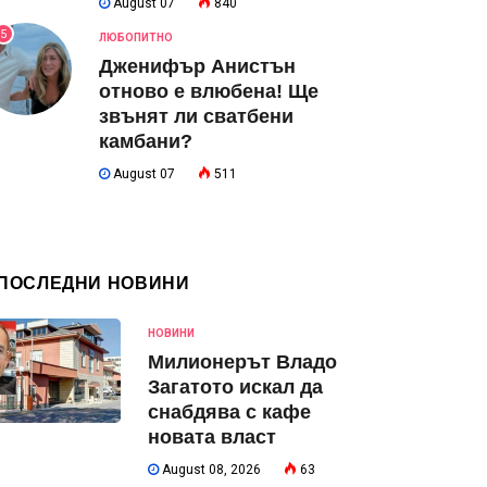
August 07
840
5
ЛЮБОПИТНО
Дженифър Анистън
отново е влюбена! Ще
звънят ли сватбени
камбани?
August 07
511
ПОСЛЕДНИ НОВИНИ
НОВИНИ
Милионерът Владо
Загатото искал да
снабдява с кафе
новата власт
August 08, 2026
63