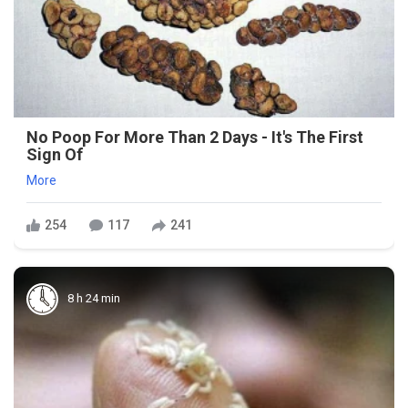
No Poop For More Than 2 Days - It's The First
Sign Of
More
254
117
241
8 h 24 min