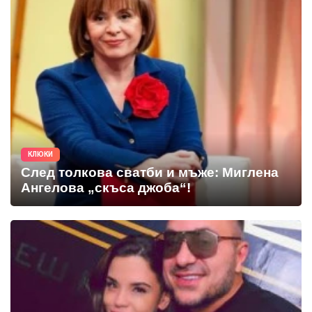
КЛЮКИ
След толкова сватби и мъже: Миглена
Ангелова „скъса джоба“!