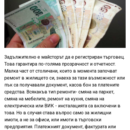
Задължително е майсторът да е регистриран търговец.
Това гарантира по-голяма прозрачност и отчетност.
Малка част от столичани, които в момента започват
ремонт в жилището си, знаеха за тази възможност или
пък са получавали документ, касов бон за платените
средства. Всякакъв тип ремонти- смяна на паркет,
смяна на мебелите, ремонт на кухня, смяна на
електрическа или ВИК - инсталацията са включени в
това. Но в случая става въпрос само за жилищни
имоти, а не за офиси, или имоти в търговски
предприятия. Платежният документ, фактурата или