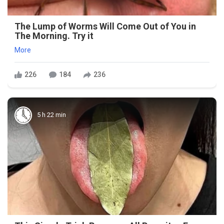
The Lump of Worms Will Come Out of You in
The Morning. Try it
More
226
184
236
5 h 22 min