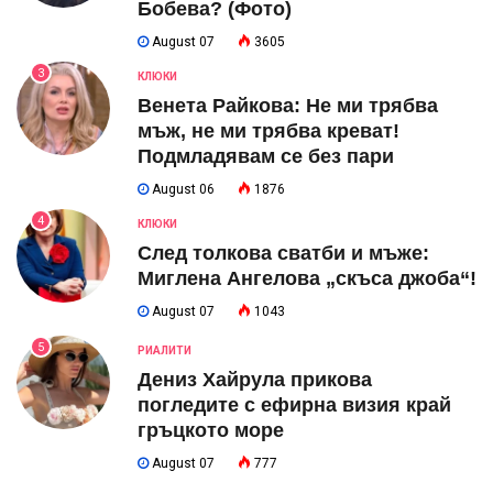
Бобева? (Фото)
August 07
3605
3
КЛЮКИ
Венета Райкова: Не ми трябва
мъж, не ми трябва креват!
Подмладявам се без пари
August 06
1876
4
КЛЮКИ
След толкова сватби и мъже:
Миглена Ангелова „скъса джоба“!
August 07
1043
5
РИАЛИТИ
Дениз Хайрула прикова
погледите с ефирна визия край
гръцкото море
August 07
777