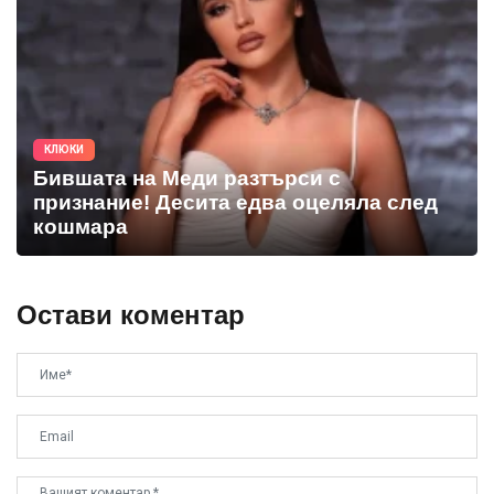
КЛЮКИ
Бившата на Меди разтърси с
признание! Десита едва оцеляла след
кошмара
Остави коментар