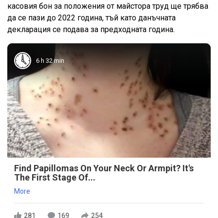
касовия бон за положения от майстора труд ще трябва
да се пази до 2022 година, тъй като данъчната
декларация се подава за предходната година.
6 h 32 min
Find Papillomas On Your Neck Or Armpit? It's
The First Stage Of...
More
281
169
254