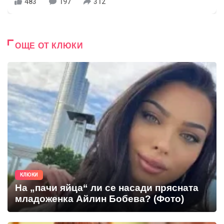
483
197
312
ОЩЕ ОТ КЛЮКИ
КЛЮКИ
На „пачи яйца“ ли се насади прясната
младоженка Айлин Бобева? (Фото)