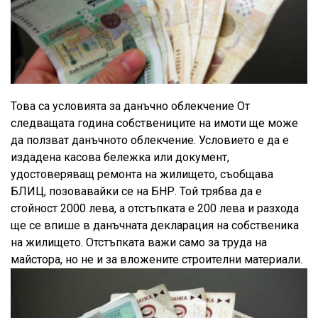
Това са условията за данъчно облекчение От
следващата година собствениците на имоти ще може
да ползват данъчното облекчение. Условието е да е
издадена касова бележка или документ,
удостоверяващ ремонта на жилището, съобщава
БЛИЦ, позовавайки се на БНР. Той трябва да е
стойност 2000 лева, а отстъпката е 200 лева и разхода
ще се впише в данъчната декларация на собственика
на жилището. Отстъпката важи само за труда на
майстора, но не и за вложените строителни материали.