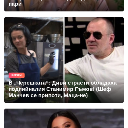
пари
КЛЮКИ
В „Черешката“: Диви страсти обладаха
подпийналия Станимир Гъмов! (Шеф
Манчев се припоти, Маца-не)