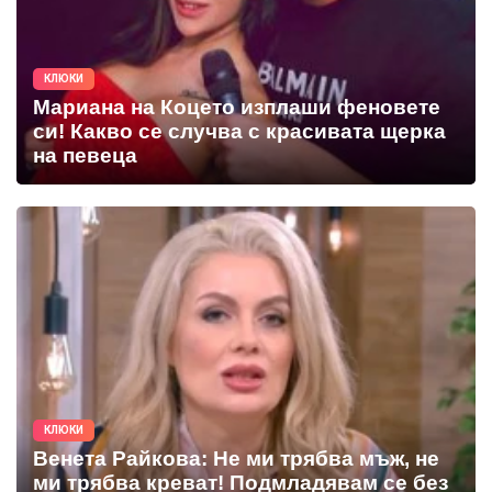
КЛЮКИ
Мариана на Коцето изплаши феновете
си! Какво се случва с красивата щерка
на певеца
КЛЮКИ
Венета Райкова: Не ми трябва мъж, не
ми трябва креват! Подмладявам се без