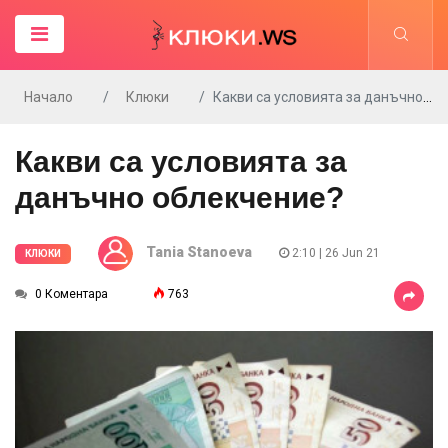
Начало
Клюки
Какви са условията за данъчно облекчение?
Какви са условията за
данъчно облекчение?
Tania Stanoeva
2:10 | 26 Jun 21
КЛЮКИ
0 Коментара
763