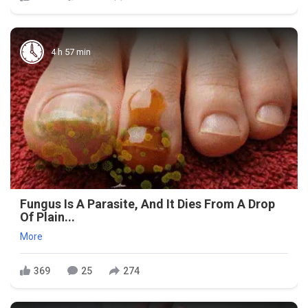
4 h 57 min
Fungus Is A Parasite, And It Dies From A Drop
Of Plain...
More
369
25
274