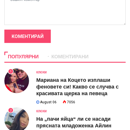
КОМЕНТИРАЙ
ПОПУЛЯРНИ
КОМЕНТИРАНИ
1
КЛЮКИ
Мариана на Коцето изплаши
феновете си! Какво се случва с
красивата щерка на певеца
August 06
7056
2
КЛЮКИ
На „пачи яйца“ ли се насади
прясната младоженка Айлин