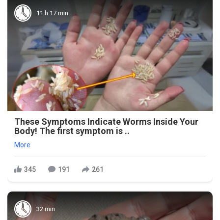
11 h 17 min
These Symptoms Indicate Worms Inside Your
Body! The first symptom is ..
More
345
191
261
32 min