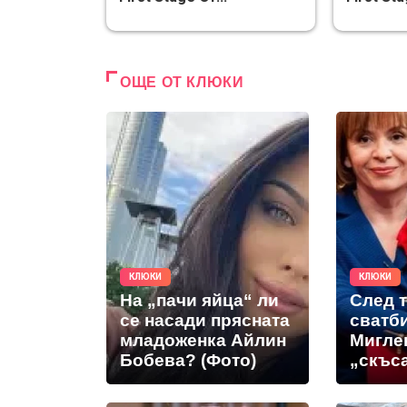
ОЩЕ ОТ КЛЮКИ
КЛЮКИ
КЛЮКИ
На „пачи яйца“ ли
След 
се насади прясната
сватб
младоженка Айлин
Мигле
Бобева? (Фото)
„скъс