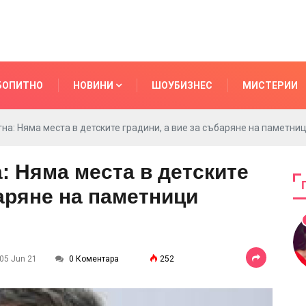
БОПИТНО
НОВИНИ
ШОУБИЗНЕС
МИСТЕРИИ
на: Няма места в детските градини, а вие за събаряне на паметниц
: Няма места в детските
баряне на паметници
 05 Jun 21
0 Коментара
252