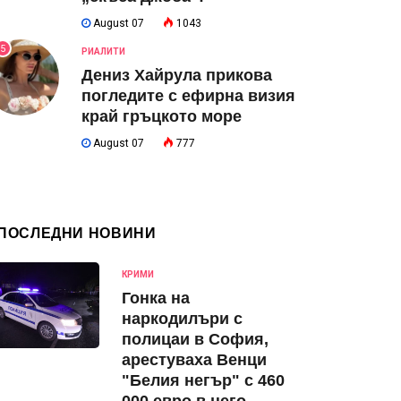
August 07
1043
5
РИАЛИТИ
Дениз Хайрула прикова
погледите с ефирна визия
край гръцкото море
August 07
777
ПОСЛЕДНИ НОВИНИ
КРИМИ
Гонка на
наркодилъри с
полицаи в София,
арестуваха Венци
"Белия негър" с 460