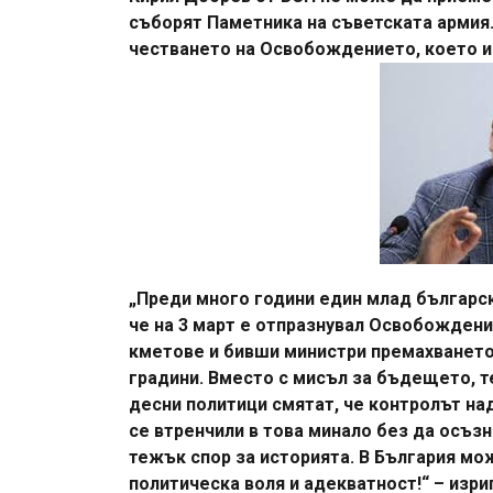
съборят Паметника на съветската армия.
честването на Освобождението, което и
„Преди много години един млад българск
че на 3 март е отпразнувал Освобождени
кметове и бивши министри премахването
градини. Вместо с мисъл за бъдещето, т
десни политици смятат, че контролът на
се втренчили в това минало без да осъз
тежък спор за историята. В България мож
политическа воля и адекватност!“ – изри