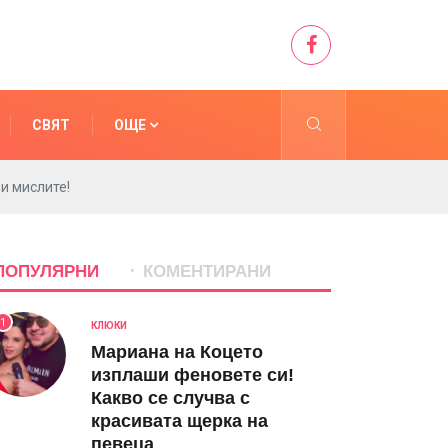
СВЯТ
ОЩЕ
и мислите!
ПОПУЛЯРНИ
КОМЕНТИРАНИ
1
КЛЮКИ
Мариана на Коцето
изплаши феновете си!
Какво се случва с
красивата щерка на
певеца