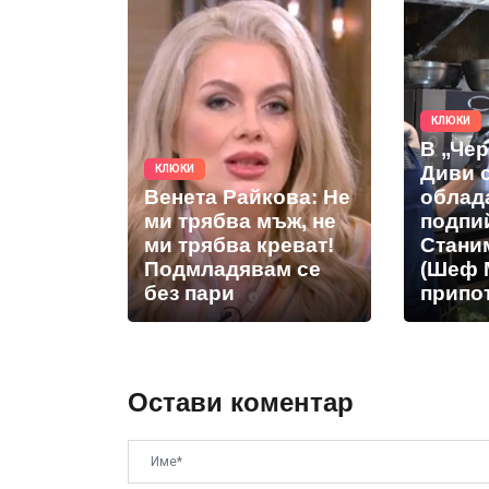
КЛЮКИ
В „Че
Диви 
КЛЮКИ
Венета Райкова: Не
облад
ми трябва мъж, не
подпи
ми трябва креват!
Стани
Подмладявам се
(Шеф 
без пари
припот
Остави коментар