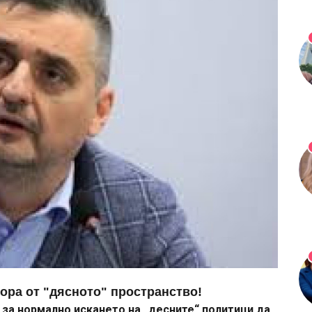
ора от "дясното" пространство!
за нормално искането на „десните“ политици да