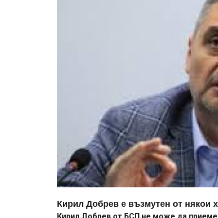
Кирил Добрев е възмутен от някои х
Кирил Добрев от БСП не може да приеме 