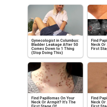
Gynecologist in Columbus:
Find Pap
Bladder Leakage After 50
Neck Or 
Comes Down to 1 Thing
First Sta
(Stop Doing This)
Find Papillomas On Your
Find Pap
Neck Or Armpit? It's The
Neck Or 
First Stage Of...
First Sta