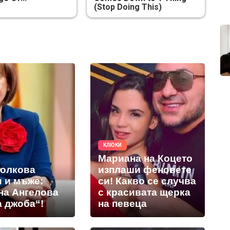
(Stop Doing This)
КЛЮКИ
Мариана на Коцето
толкова
изплаши феновете
и и мъже:
си! Какво се случва
на Ангелова
с красивата щерка
а джоба“!
на певеца