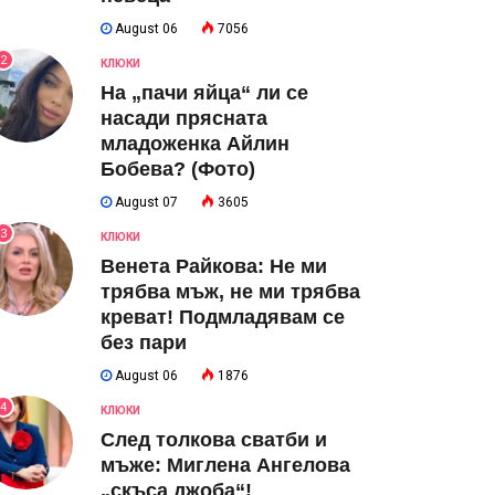
August 06
7056
2
КЛЮКИ
На „пачи яйца“ ли се
насади прясната
младоженка Айлин
Бобева? (Фото)
August 07
3605
3
КЛЮКИ
Венета Райкова: Не ми
трябва мъж, не ми трябва
креват! Подмладявам се
без пари
August 06
1876
4
КЛЮКИ
След толкова сватби и
мъже: Миглена Ангелова
„скъса джоба“!