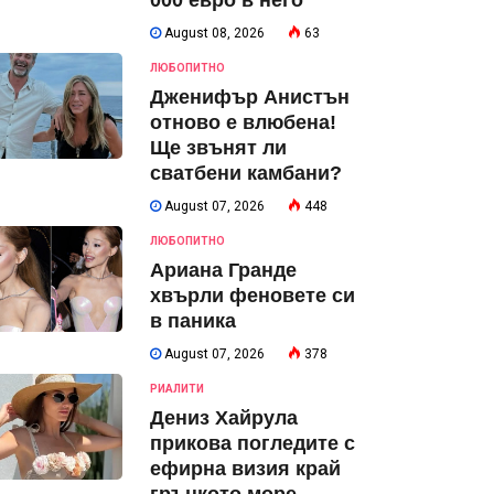
000 евро в него
August 08, 2026
63
ЛЮБОПИТНО
Дженифър Анистън
отново е влюбена!
Ще звънят ли
сватбени камбани?
August 07, 2026
448
ЛЮБОПИТНО
Ариана Гранде
хвърли феновете си
в паника
August 07, 2026
378
РИАЛИТИ
Дениз Хайрула
прикова погледите с
ефирна визия край