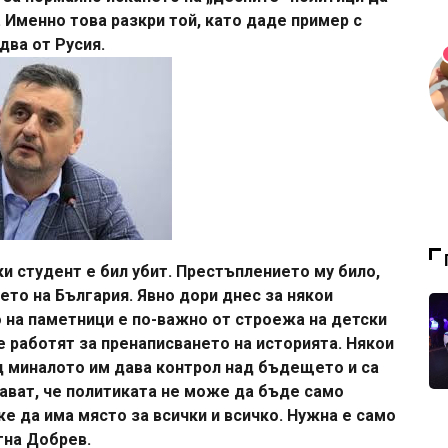
 Именно това разкри той, като даде пример с
два от Русия.
и студент е бил убит. Престъплението му било,
ето на България. Явно дори днес за някои
 на паметници е по-важно от строежа на детски
е работят за пренаписването на историята. Някои
д миналото им дава контрол над бъдещето и са
нават, че политиката не може да бъде само
е да има място за всички и всичко. Нужна е само
гна Добрев.