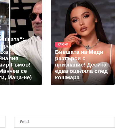
решката“:
страсти
КЛЮКИ
аха
Бившата на Меди
йналия
разтърси с
мир Гъмов!
признание! Десита
Манчев се
едва оцеляла след
и, Маца-не)
кошмара