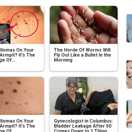
illomas On Your
The Horde Of Worms Will
Armpit? It's The
Fly Out Like a Bullet In the
ge Of...
Morning
illomas On Your
Gynecologist in Columbus:
Armpit? It's The
Bladder Leakage After 50
ge Of...
Comes Down to 1 Thing