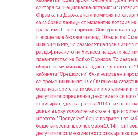
кабинетът "Орешарски" беше дал данъчна ва
сектора са "Национална лотария" и "Лотари
Справка на Държавната комисия по хазарт (Д
са събрани данъци от моментна лотария на с
графа има 0 лева приход. Осигурената от 
г. е ощетила бюджета с над 30 млн. лв. Смет
и на оценките, че размерът на този бизнес п
разцъфтяването на бизнеса на двете частн
правителство на Бойко Борисов. То разреши
оборотът му миналата година е достигнал 2
кабинета "Орешарски" бяха направени промен
се промени начинът на облагане на хазартни
организаторите на томболи и лотарийни игри
депутатите определиха действието си като 
коригиран едва в края на 2014 г. и чак от н
данък върху залозите, както е и при игрите
и тотото. "Пропускът" беше поправен от ка
беше внесена през ноември 2014 г. от Геор
депутатите от мнозинството отхвърлиха пре