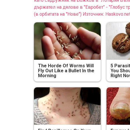
като съдружник на Божков в "Лотария Бълга
държател на дялове в "Евробет" - "Глобус т
(в орбитата на "Нове") Източник:
Haskovo.ne
The Horde Of Worms Will
5 Parasi
Fly Out Like a Bullet In the
You Shou
Morning
Right N