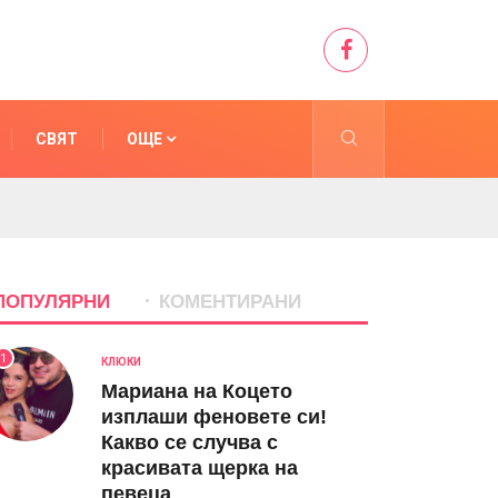
СВЯТ
ОЩЕ
ПОПУЛЯРНИ
КОМЕНТИРАНИ
1
КЛЮКИ
Мариана на Коцето
изплаши феновете си!
Какво се случва с
красивата щерка на
певеца