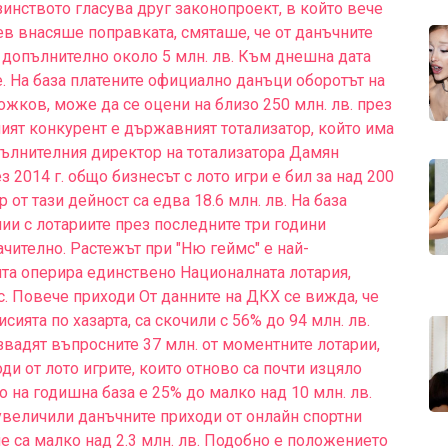
инството гласува друг законопроект, в който вече
иев внасяше поправката, смяташе, че от данъчните
 допълнително около 5 млн. лв. Към днешна дата
е. На база платените официално данъци оборотът на
ожков, може да се оцени на близо 250 млн. лв. през
ният конкурент е държавният тотализатор, който има
пълнителния директор на тотализатора Дамян
 2014 г. общо бизнесът с лото игри е бил за над 200
 от тази дейност са едва 18.6 млн. лв. На база
ии с лотариите през последните три години
ачително. Растежът при "Ню геймс" е най-
ията оперира единствено Националната лотария,
ес. Повече приходи От данните на ДКХ се вижда, че
ията по хазарта, са скочили с 56% до 94 млн. лв.
извадят въпросните 37 млн. от моментните лотарии,
ди от лото игрите, които отново са почти изцяло
 на годишна база е 25% до малко над 10 млн. лв.
е увеличили данъчните приходи от онлайн спортни
вече са малко над 2.3 млн. лв. Подобно е положението