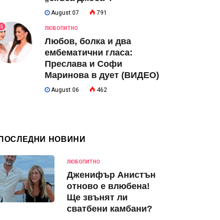
August 07
791
5
ЛЮБОПИТНО
Любов, болка и два
ембематични гласа:
Преслава и Софи
Маринова в дует (ВИДЕО)
August 06
462
ПОСЛЕДНИ НОВИНИ
ЛЮБОПИТНО
Дженифър Анистън
отново е влюбена!
Ще звънят ли
сватбени камбани?