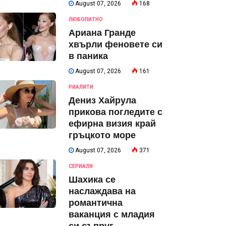
August 07, 2026
168
ЛЮБОПИТНО
Ариана Гранде
хвърли феновете си
в паника
August 07, 2026
161
РИАЛИТИ
Дениз Хайрула
прикова погледите с
ефирна визия край
гръцкото море
August 07, 2026
371
СЕРИАЛИ
Шахика се
наслаждава на
романтична
ваканция с младия