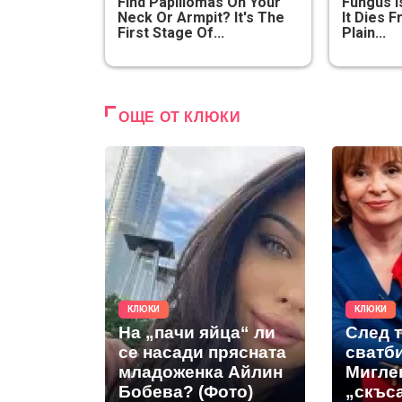
Find Papillomas On Your
Fungus I
Neck Or Armpit? It's The
It Dies 
First Stage Of...
Plain...
ОЩЕ ОТ КЛЮКИ
КЛЮКИ
КЛЮКИ
На „пачи яйца“ ли
След 
се насади прясната
сватб
младоженка Айлин
Мигле
Бобева? (Фото)
„скъс