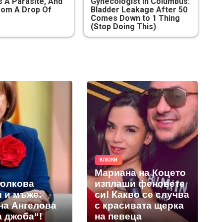
s A Parasite, And
Gynecologist in Columbus:
From A Drop Of
Bladder Leakage After 50
Comes Down to 1 Thing
(Stop Doing This)
КЛЮКИ
Мариана на Коцето
толкова
изплаши феновете
и и мъже:
си! Какво се случва
на Ангелова
с красивата щерка
а джоба“!
на певеца