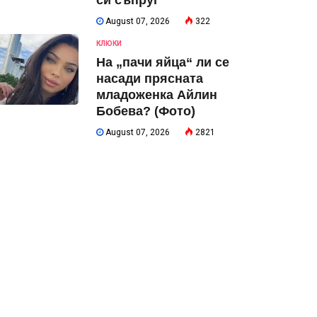
си съпруг
August 07, 2026
322
КЛЮКИ
На „пачи яйца“ ли се
насади прясната
младоженка Айлин
Бобева? (Фото)
August 07, 2026
2821