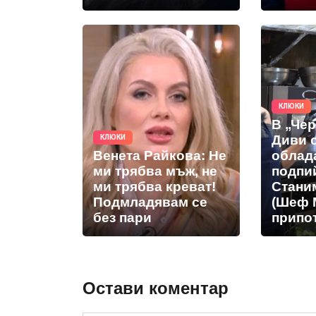
КЛЮКИ
В „Че
Диви 
КЛЮКИ
Венета Райкова: Не
облад
ми трябва мъж, не
подпи
ми трябва креват!
Стани
Подмладявам се
(Шеф 
без пари
припот
Остави коментар