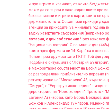
и при игрите в казината, от които бюджетът
може да се търси в законодателните промени
бяха записани и игрите с карти, които се ор
държавното тото. Освен тези приходи държ
агенция за приходите. За миналата година 
върху хазартните съоръжения (например рот
лотарии, един собственик
Чрез няколко ф
"Национална лотария". С по-малък дял (44%)
които чрез фирмата си "И-Карт" са с опит в
Попов през дружеството ГКПГ. Той фигурир
Подобна е ситуацията с "Лотария България".
е мажоритарна собственост на Васил Божко
са разпределени приблизително поравно (по
регистрирано на "Московска" 43, където е 
"Сигуро", е "Еврогруп инженеринг" - изцяло
директорите на "Нове холдинг". Третото - "
Евгения Атанасова, като Борис Бекяров изл
Божков и Александър Тумпаров. Именно пъ