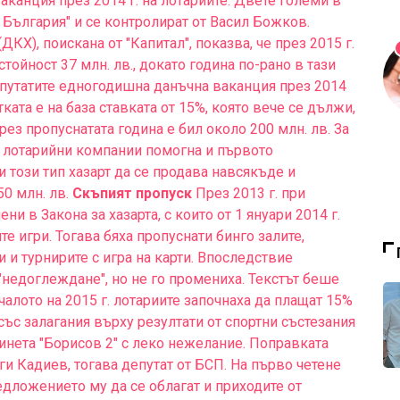
канция през 2014 г. на лотариите. Двете големи в
я България" и се контролират от Васил Божков.
КХ), поискана от "Капитал", показва, че през 2015 г.
тойност 37 млн. лв., докато година по-рано в тази
депутатите едногодишна данъчна ваканция през 2014
ката е на база ставката от 15%, която вече се дължи,
рез пропуснатата година е бил около 200 млн. лв. За
и лотарийни компании помогна и първото
 този тип хазарт да се продава навсякъде и
50 млн. лв.
Скъпият пропуск
През 2013 г. при
и в Закона за хазарта, с които от 1 януари 2014 г.
те игри. Тогава бяха пропуснати бинго залите,
 и турнирите с игра на карти. Впоследствие
"недоглеждане", но не го промениха. Текстът беше
ачалото на 2015 г. лотариите започнаха да плащат 15%
 със залагания върху резултати от спортни състезания
бинета "Борисов 2" с леко нежелание. Поправката
ги Кадиев, тогава депутат от БСП. На първо четене
дложението му да се облагат и приходите от