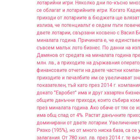
лотарийни игри. Няколко дни по-късно мноз
се облагат и лотарийните игри. Когато Кад
приходи от лотариите в бюджета ще влязат
излиза, че потенциалът е седем пъти повеч
двете лотарии, свързани косвено с Васил Б
миналата година. Причината е, че единстве
съвсем малък лото бизнес. По данни на из
Дамянов от средата на миналата година през
млн. лв., а приходите на държавния оператор
финансовите отчети на двете частни компан
приходите и печалбите им се увеличават зн
показателен, тъй като през 2014 г. компан
докато "Евробет" има и друг хазартен бизн
общите данъчни приходи, които събира комис
през миналата година. Ако обаче от тях се 
има общ спад от 4%. Растат данъчните прихо
доминирани от двете лотарии. Увеличението
Рязко (195%), но от много ниска база, са с
залагания. От 780 хил. лв. през 2014 г. те 