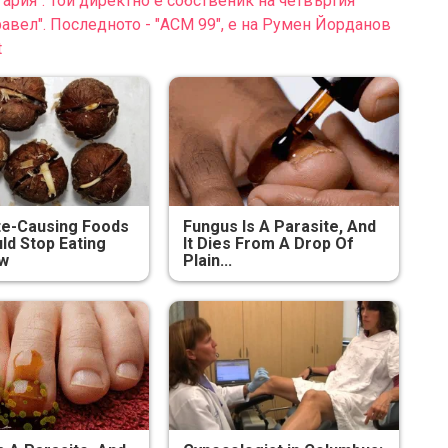
рия". Той директно е собственик на четвъртия
равел". Последното - "АСМ 99", е на Румен Йорданов
t
te-Causing Foods
Fungus Is A Parasite, And
ld Stop Eating
It Dies From A Drop Of
ow
Plain...