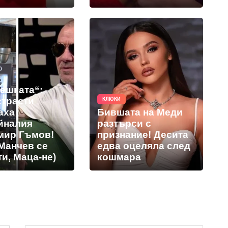
решката“:
страсти
КЛЮКИ
аха
Бившата на Меди
йналия
разтърси с
мир Гъмов!
признание! Десита
Манчев се
едва оцеляла след
и, Маца-не)
кошмара