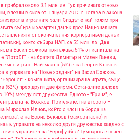
 е прибрал около 3.1 млн. лв. Тук причината отново
, влезли в сила от 1 януари 2015 г. Тогава в закона
ганизират в игралните зали. Спадът е най-голям при
авата събира и хазартен данък през Националната
постъпленията от окончателния корпоративен данък
ативки), които събира НАП, са 55 млн. лв.
Две
ирми Васил Божков притежава 51% от капитала на
 е "ЛотоБГ" - на братята Димитър и Милен Ганеви,
 есемес игрите. Най-малък (5%) е на Георги Кънчев
а в управата на "Нове холдинг" на Васил Божков.
 "Евробет" - компанията, организираща играта, също
в (52%) през други две фирми. Останалите дялове
 10%) между пет дружества. Едното - "Ерина", е
централата на Божков. Притежател на второто –
 на Мирослав Илиев, който е член на борда на
Мелиора", е на Борис Бекяров (мажоритарно) и
иза в управата на няколко други дружества заедно с
рвият управител на "Еврофутбол" Тумпаров е сочен