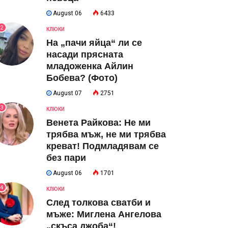
August 06
6433
2
КЛЮКИ
На „пачи яйца“ ли се
насади прясната
младоженка Айлин
Бобева? (Фото)
August 07
2751
3
КЛЮКИ
Венета Райкова: Не ми
трябва мъж, не ми трябва
креват! Подмладявам се
без пари
August 06
1701
4
КЛЮКИ
След толкова сватби и
мъже: Миглена Ангелова
„скъса джоба“!