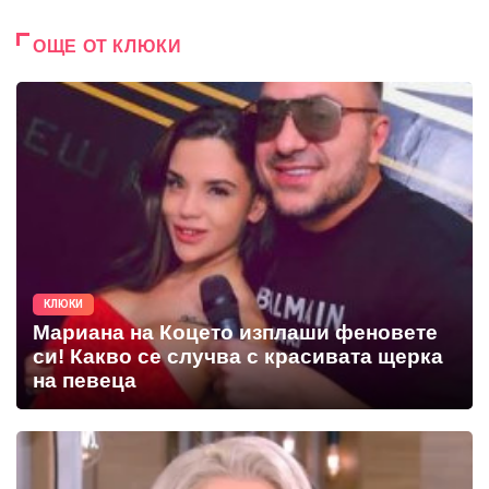
ОЩЕ ОТ КЛЮКИ
КЛЮКИ
Мариана на Коцето изплаши феновете
си! Какво се случва с красивата щерка
на певеца