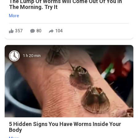
The Lump Of Worms Will Come Out Of You In
The Morning. Try It
More
357
80
104
1 h 20 min
5 Hidden Signs You Have Worms Inside Your
Body