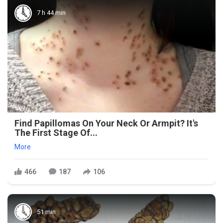
7 h 44 min
Find Papillomas On Your Neck Or Armpit? It's
The First Stage Of...
More
466
187
106
51 min