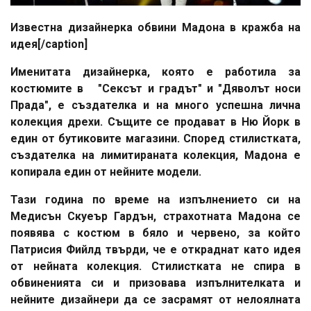
Известна дизайнерка обвини Мадона в кражба на
идея[/caption]
Именитата дизайнерка, която е работила за
костюмите в "Сексът и градът" и "Дяволът носи
Прада", е създателка и на много успешна лична
колекция дрехи. Същите се продават в Ню Йорк в
един от бутиковите магазини. Според стилистката,
създателка на лимитираната колекция, Мадона е
копирала един от нейните модели.
Тази година по време на изпълнението си на
Медисън Скуеър Гардън, страхотната Мадона се
появява с костюм в бяло и червено, за който
Патрисия Фийлд твърди, че е откраднат като идея
от нейната колекция. Стилистката не спира в
обвиненията си и призовава изпълнителката и
нейните дизайнери да се засрамят от нелоялната