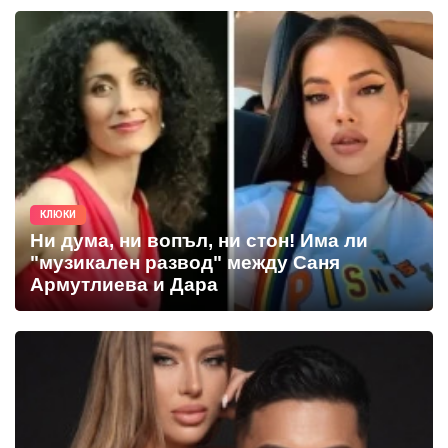
КЛЮКИ
Ни дума, ни вопъл, ни стон! Има ли
"музикален развод" между Саня
Армутлиева и Дара