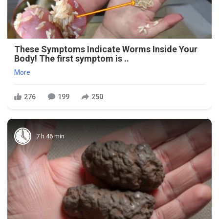
These Symptoms Indicate Worms Inside Your
Body! The first symptom is ..
More
276
199
250
7 h 46 min