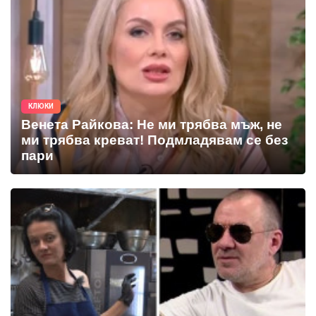
КЛЮКИ
Венета Райкова: Не ми трябва мъж, не
ми трябва креват! Подмладявам се без
пари