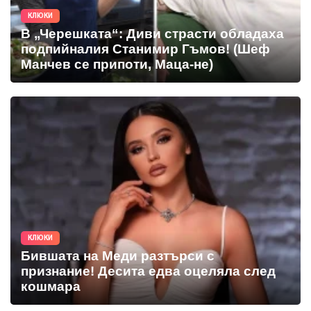
КЛЮКИ
В „Черешката“: Диви страсти обладаха
подпийналия Станимир Гъмов! (Шеф
Манчев се припоти, Маца-не)
КЛЮКИ
Бившата на Меди разтърси с
признание! Десита едва оцеляла след
кошмара