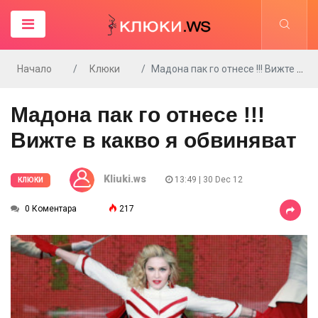
Начало
Клюки
Мадона пак го отнесе !!! Вижте в какво я обвиняват
Мадона пак го отнесе !!!
Вижте в какво я обвиняват
Kliuki.ws
13:49 | 30 Dec 12
КЛЮКИ
0 Коментара
217