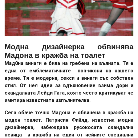
Модна дизайнерка обвинява
Мадона в кражба на тоалет
Мад0на винаги е била на гребена на вълната. Тя е
една от емблематичните поп-икони на нашето
време. Тя е модерна, секси и винаги със собствен
стил. От нея идеи за вдъхновение взима дори и
скандалната Лейди Гага, която често критикуват че
имитира известната изпълнителка.
Сега обаче точно Мадона е обвинена в кражба на
моден тоалет. Патрисия Фийлд, известна модна
дизайнерка, набеждава русокосата скандална
певица в кражба на един от нейните специални