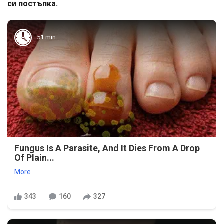
си постъпка.
51 min
Fungus Is A Parasite, And It Dies From A Drop
Of Plain...
More
343
160
327