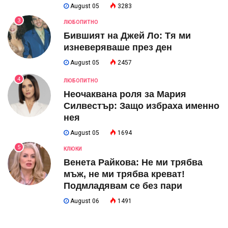
August 05
3283
3
ЛЮБОПИТНО
Бившият на Джей Ло: Тя ми
изневеряваше през ден
August 05
2457
4
ЛЮБОПИТНО
Неочаквана роля за Мария
Силвестър: Защо избраха именно
нея
August 05
1694
5
КЛЮКИ
Венета Райкова: Не ми трябва
мъж, не ми трябва креват!
Подмладявам се без пари
August 06
1491