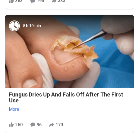
363
195
333
8 h 10 min
Fungus Dries Up And Falls Off After The First
Use
More
260
96
170