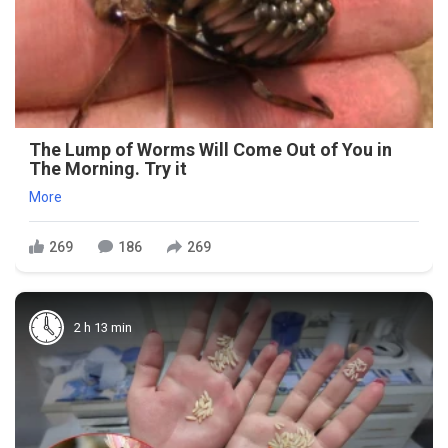
The Lump of Worms Will Come Out of You in
The Morning. Try it
More
269
186
269
2 h 13 min