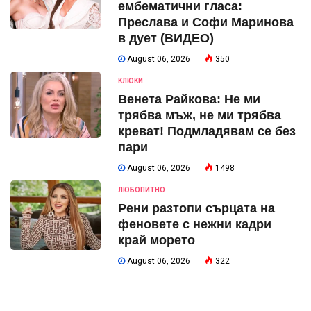
ембематични гласа:
Преслава и Софи Маринова
в дует (ВИДЕО)
August 06, 2026
350
КЛЮКИ
Венета Райкова: Не ми
трябва мъж, не ми трябва
креват! Подмладявам се без
пари
August 06, 2026
1498
ЛЮБОПИТНО
Рени разтопи сърцата на
феновете с нежни кадри
край морето
August 06, 2026
322