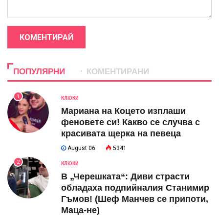
КОМЕНТИРАЙ
ПОПУЛЯРНИ
КОМЕНТИРАНИ
1
КЛЮКИ
Мариана на Коцето изплаши
феновете си! Какво се случва с
красивата щерка на певеца
August 06
5341
2
КЛЮКИ
В „Черешката“: Диви страсти
обладаха подпийналия Станимир
Гъмов! (Шеф Манчев се припоти,
Маца-не)