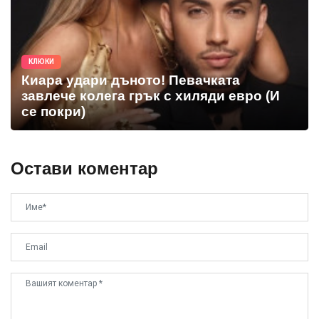
КЛЮКИ
Киара удари дъното! Певачката
завлече колега грък с хиляди евро (И
се покри)
Остави коментар