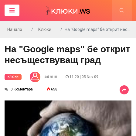
Начало
Клюки
На "Google maps" бе открит несъществуващ град
На "Google maps" бе открит
несъществуващ град
admin
11:20 | 05 Nov 09
КЛЮКИ
0 Коментара
658