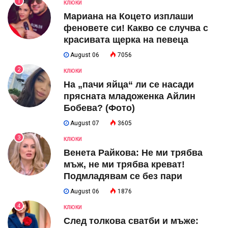
1
КЛЮКИ
Мариана на Коцето изплаши
феновете си! Какво се случва с
красивата щерка на певеца
August 06
7056
2
КЛЮКИ
На „пачи яйца“ ли се насади
прясната младоженка Айлин
Бобева? (Фото)
August 07
3605
3
КЛЮКИ
Венета Райкова: Не ми трябва
мъж, не ми трябва креват!
Подмладявам се без пари
August 06
1876
4
КЛЮКИ
След толкова сватби и мъже: