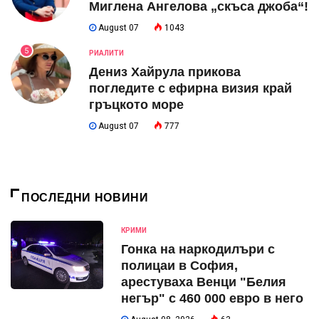
Миглена Ангелова „скъса джоба“!
August 07
1043
5
РИАЛИТИ
Дениз Хайрула прикова
погледите с ефирна визия край
гръцкото море
August 07
777
ПОСЛЕДНИ НОВИНИ
КРИМИ
Гонка на наркодилъри с
полицаи в София,
арестуваха Венци "Белия
негър" с 460 000 евро в него