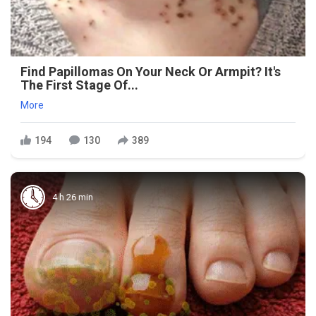
Find Papillomas On Your Neck Or Armpit? It's
The First Stage Of...
More
194
130
389
4 h 26 min