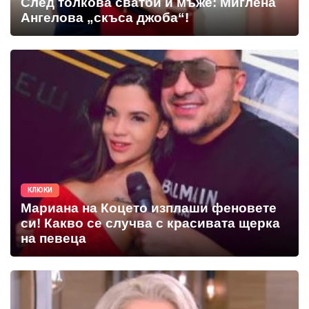
След толкова сватби и мъже: Миглена
Ангелова „скъса джоба“!
КЛЮКИ
Мариана на Коцето изплаши феновете
си! Какво се случва с красивата щерка
на певеца