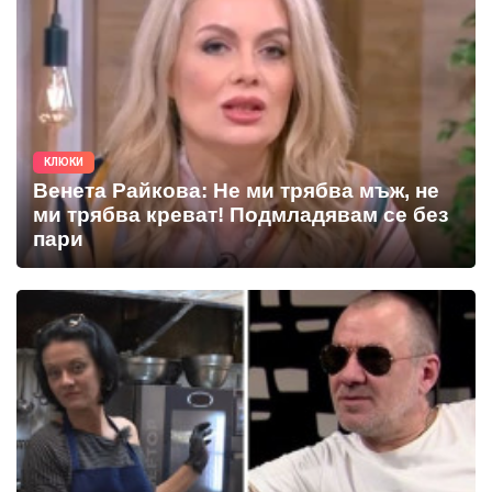
КЛЮКИ
Венета Райкова: Не ми трябва мъж, не
ми трябва креват! Подмладявам се без
пари