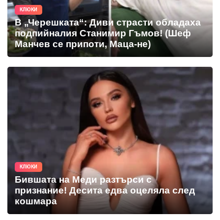
КЛЮКИ
В „Черешката“: Диви страсти обладаха
подпийналия Станимир Гъмов! (Шеф
Манчев се припоти, Маца-не)
КЛЮКИ
Бившата на Меди разтърси с
признание! Десита едва оцеляла след
кошмара