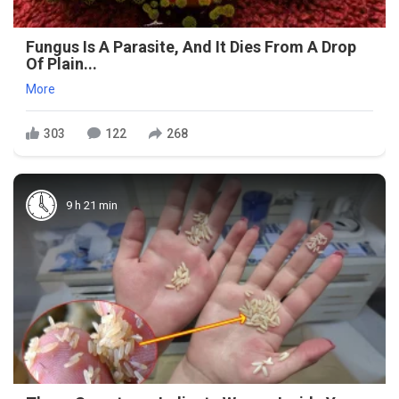
Fungus Is A Parasite, And It Dies From A Drop
Of Plain...
More
303
122
268
9 h 21 min