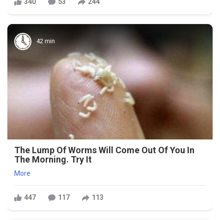
340
53
244
42 min
The Lump Of Worms Will Come Out Of You In
The Morning. Try It
More
447
117
113