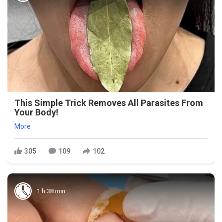
This Simple Trick Removes All Parasites From
Your Body!
More
305
109
102
1 h 38 min