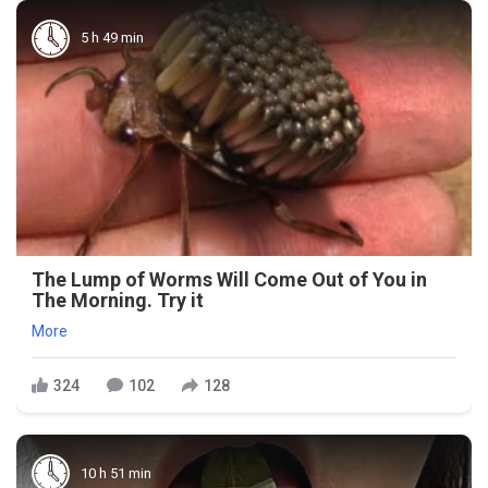
5 h 49 min
The Lump of Worms Will Come Out of You in
The Morning. Try it
More
324
102
128
10 h 51 min