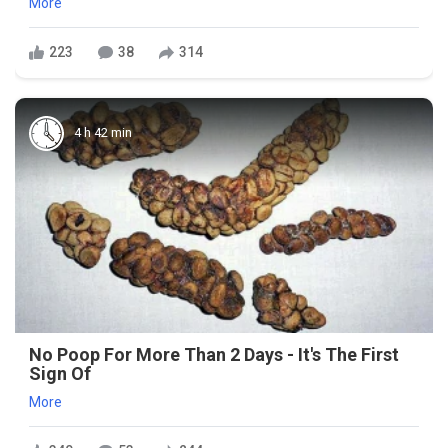
More
223
38
314
4 h 42 min
No Poop For More Than 2 Days - It's The First
Sign Of
More