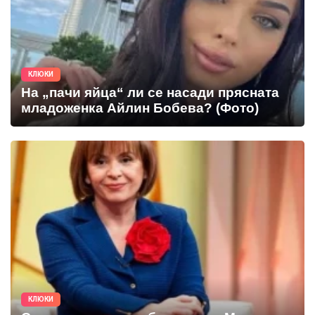
КЛЮКИ
На „пачи яйца“ ли се насади прясната
младоженка Айлин Бобева? (Фото)
КЛЮКИ