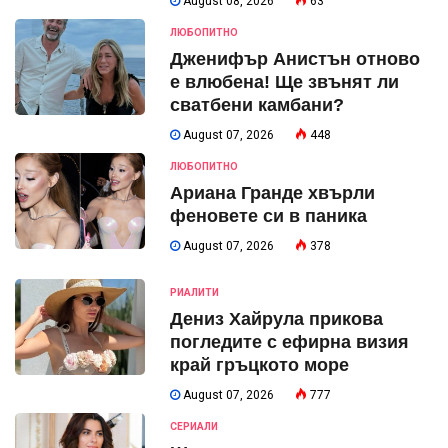
August 08, 2026
63
ЛЮБОПИТНО
Дженифър Анистън отново
е влюбена! Ще звънят ли
сватбени камбани?
August 07, 2026
448
ЛЮБОПИТНО
Ариана Гранде хвърли
феновете си в паника
August 07, 2026
378
РИАЛИТИ
Дениз Хайрула прикова
погледите с ефирна визия
край гръцкото море
August 07, 2026
777
СЕРИАЛИ