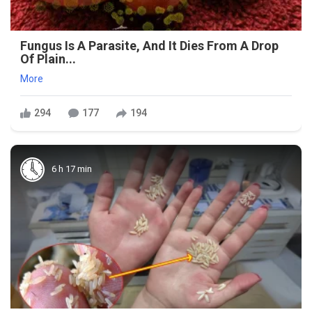
Fungus Is A Parasite, And It Dies From A Drop
Of Plain...
More
294
177
194
6 h 17 min