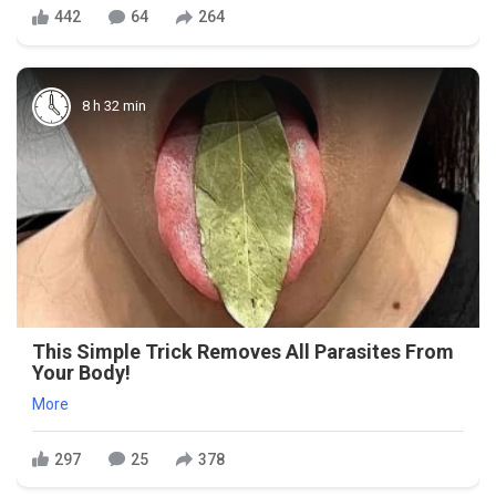
442
64
264
8 h 32 min
This Simple Trick Removes All Parasites From
Your Body!
More
297
25
378