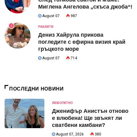
Миглена Ангелова „скъса джоба“!
August 07
987
5
РИАЛИТИ
Дениз Хайрула прикова
погледите с ефирна визия край
гръцкото море
August 07
714
ПОСЛЕДНИ НОВИНИ
ЛЮБОПИТНО
Дженифър Анистън отново
е влюбена! Ще звънят ли
сватбени камбани?
August 07, 2026
385