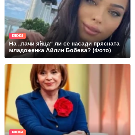
КЛЮКИ
На „пачи яйца“ ли се насади прясната
младоженка Айлин Бобева? (Фото)
КЛЮКИ