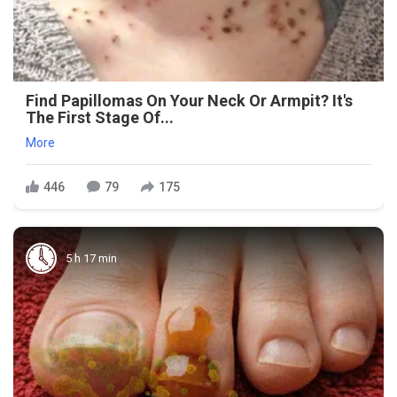
Find Papillomas On Your Neck Or Armpit? It's
The First Stage Of...
More
446
79
175
5 h 17 min