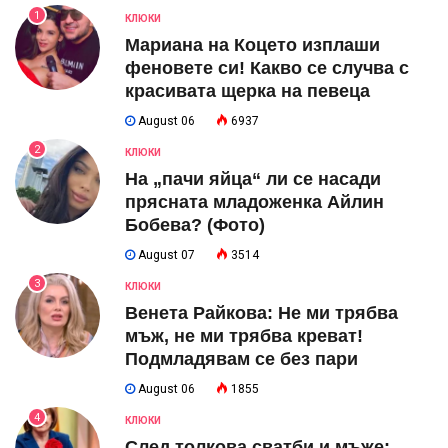
1
КЛЮКИ
Мариана на Коцето изплаши
феновете си! Какво се случва с
красивата щерка на певеца
August 06
6937
2
КЛЮКИ
На „пачи яйца“ ли се насади
прясната младоженка Айлин
Бобева? (Фото)
August 07
3514
3
КЛЮКИ
Венета Райкова: Не ми трябва
мъж, не ми трябва креват!
Подмладявам се без пари
August 06
1855
4
КЛЮКИ
След толкова сватби и мъже: