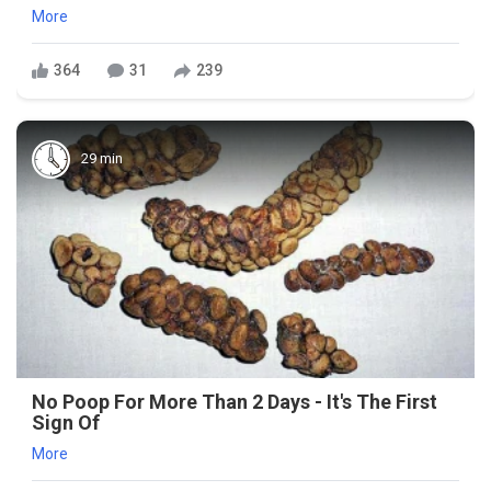
More
364
31
239
29 min
No Poop For More Than 2 Days - It's The First
Sign Of
More