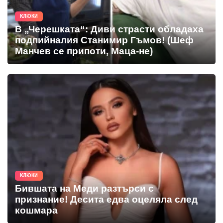
КЛЮКИ
В „Черешката“: Диви страсти обладаха
подпийналия Станимир Гъмов! (Шеф
Манчев се припоти, Маца-не)
КЛЮКИ
Бившата на Меди разтърси с
признание! Десита едва оцеляла след
кошмара