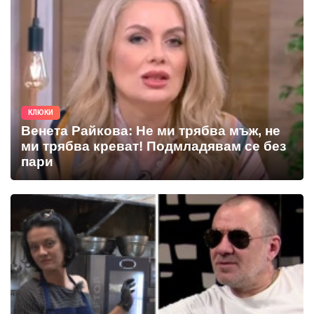
КЛЮКИ
Венета Райкова: Не ми трябва мъж, не
ми трябва креват! Подмладявам се без
пари