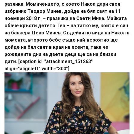
разлика. Момиченцето, с което Никол дари своя
избраник Теодор Минев, дойде на бял свят на 11
ноември 2018 г. – празника на Свети Мина. Майката
обаче кръсти детето Теа – на татко му, който е син
на банкера Цеко Минев. Съдейки по вида на Никол в
момента, второто бебе също най-вероятно ще
дойде на бял свят в края на есента, така че
рождените дни на двете деца ще са на близки
дати. [caption id="attachment_151263"
align="alignleft" width="300"]