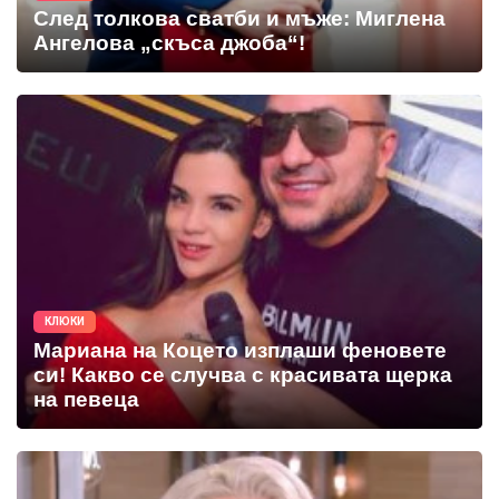
След толкова сватби и мъже: Миглена
Ангелова „скъса джоба“!
КЛЮКИ
Мариана на Коцето изплаши феновете
си! Какво се случва с красивата щерка
на певеца