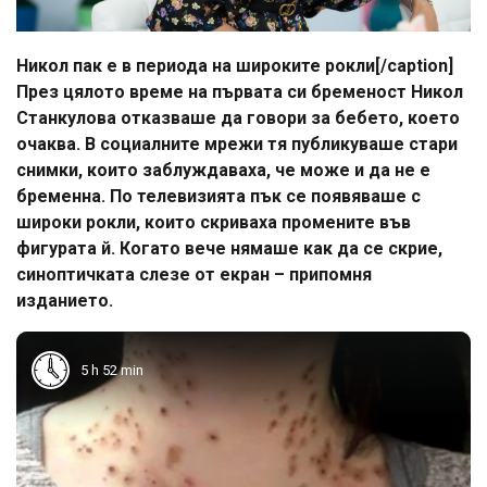
Никол пак е в периода на широките рокли[/caption]
През цялото време на първата си бременост Никол
Станкулова отказваше да говори за бебето, което
очаква. В социалните мрежи тя публикуваше стари
снимки, които заблуждаваха, че може и да не е
бременна. По телевизията пък се появяваше с
широки рокли, които скриваха промените във
фигурата й. Когато вече нямаше как да се скрие,
синоптичката слезе от екран – припомня
изданието.
5 h 52 min