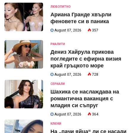
ЛЮБОПИТНО
Ариана Гранде хвърли
феновете си в паника
August 07, 2026
357
РИАЛИТИ
Дениз Хайрула прикова
погледите с ефирна визия
край гръцкото море
August 07, 2026
728
СЕРИАЛИ
Шахика се наслаждава на
романтична ваканция с
младия си съпруг
August 07, 2026
364
КЛЮКИ
На „пачи яйца“ ли се насади