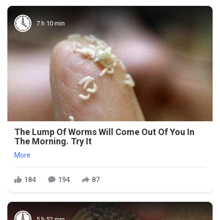
7 h 10 min
The Lump Of Worms Will Come Out Of You In
The Morning. Try It
More
184
194
87
5 h 52 min