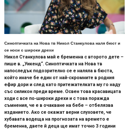
Синоптичката на Нова тв Никол Станкулова наля бюст и
се носи с широки дрехи
Никол Станкулова май е бременна с второто дете –
пише в. „Уикенд“. Синоптичката на Нова тв
напоследък подозрително се е наляла в бюста,
който иначе бе един от най-скромните в родния
ефир дори и след като притежателката му го наду
със силикон преди време. Освен това красавицата
ходи с все по-широки дрехи и с това поражда
съмнения, че е в очакване на бебе – отбелязва
изданието. Ако се окажат верни слуховете, че
хубавата водеща на прогнозата на времето е
бременна, двете й деца ще имат точно 3 години