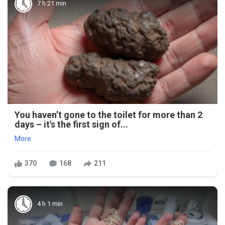
7 h 21 min
You haven’t gone to the toilet for more than 2
days – it's the first sign of...
More
370
168
211
4 h 1 min