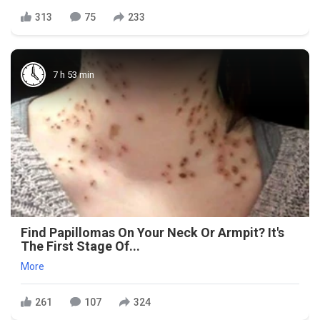
313
75
233
7 h 53 min
Find Papillomas On Your Neck Or Armpit? It's
The First Stage Of...
More
261
107
324