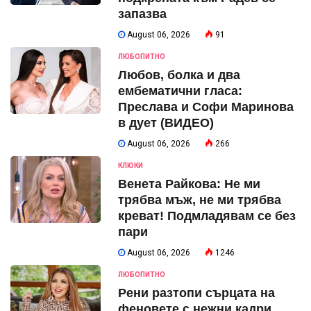
запазва
August 06, 2026
91
ЛЮБОПИТНО
Любов, болка и два
ембематични гласа:
Преслава и Софи Маринова
в дует (ВИДЕО)
August 06, 2026
266
КЛЮКИ
Венета Райкова: Не ми
трябва мъж, не ми трябва
креват! Подмладявам се без
пари
August 06, 2026
1246
ЛЮБОПИТНО
Рени разтопи сърцата на
феновете с нежни кадри