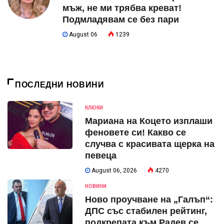
мъж, не ми трябва креват!
Подмладявам се без пари
August 06
1239
ПОСЛЕДНИ НОВИНИ
КЛЮКИ
Мариана на Коцето изплаши
феновете си! Какво се
случва с красивата щерка на
певеца
August 06, 2026
4270
НОВИНИ
Ново проучване на „Галъп“:
ДПС със стабилен рейтинг,
подкрепата към Радев се