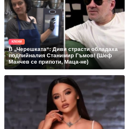
КЛЮКИ
В „Черешката“: Диви страсти обладаха
подпийналия Станимир Гъмов! (Шеф
Манчев се припоти, Маца-не)