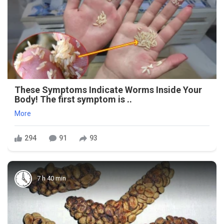
These Symptoms Indicate Worms Inside Your
Body! The first symptom is ..
More
294
91
93
7 h 40 min