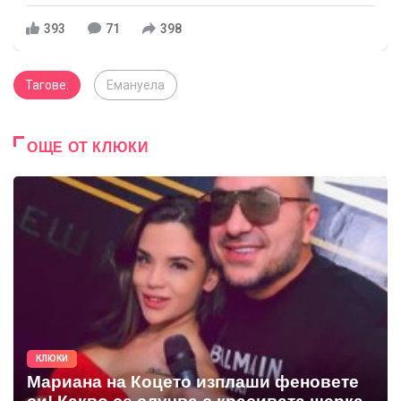
393
71
398
Тагове:
Емануела
ОЩЕ ОТ КЛЮКИ
КЛЮКИ
Мариана на Коцето изплаши феновете