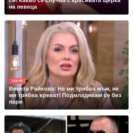
си! Какво се случва с красивата щерка
на певеца
КЛЮКИ
Венета Райкова: Не ми трябва мъж, не
ми трябва креват! Подмладявам се без
пари