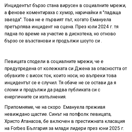
Инцидентът бързо стана вирусен в социалните мрежи,
а фенове коментираха с хумор, наричайки я "падаща
звезда". Това не е първият път, когато Емануела
претърпява инцидент на сцена. През юли 2024 г. тя
падна по време на участие в дискотека, но отново
бързо се възстанови и продължи шоуто си .
Певицата сподели в социалните мрежи, че е
предупредена от колежката си Джена за опасността от
обувките с висок ток, които носи, но въпреки това
инцидентът се е случил. Тя обаче не се остави да я
сломи и продължи да радва публиката си с
енергичните си изпълнения.
Припомняме, че на скоро Емануела преживя
невиждано щастие. Синът на попфолк певицата,
Христо Атанасов, бе включен в престижната класация
на Forbes България за млади лидери през юни 2025 г.