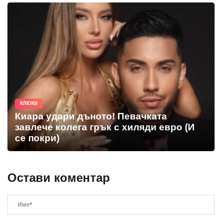
КЛЮКИ
Киара удари дъното! Певачката
завлече колега грък с хиляди евро (И
се покри)
Остави коментар