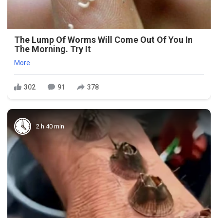
The Lump Of Worms Will Come Out Of You In
The Morning. Try It
More
302
91
378
2 h 40 min