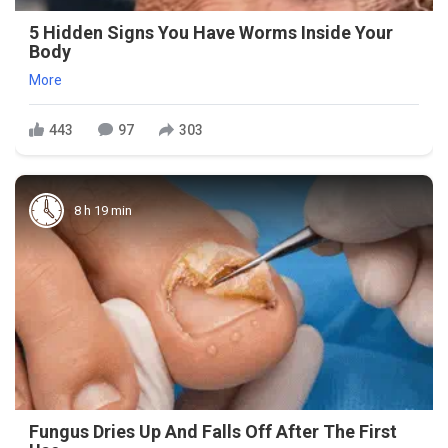
5 Hidden Signs You Have Worms Inside Your
Body
More
443
97
303
8 h 19 min
Fungus Dries Up And Falls Off After The First