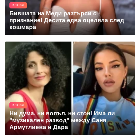
КЛЮКИ
Бившата на Меди разтърси с
признание! Десита едва оцеляла след
кошмара
КЛЮКИ
Ни дума, ни вопъл, ни стон! Има ли
"музикален развод" между Саня
Армутлиева и Дара