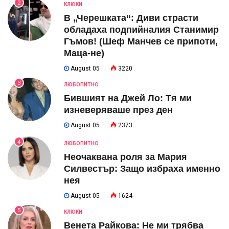
2
КЛЮКИ
В „Черешката“: Диви страсти
обладаха подпийналия Станимир
Гъмов! (Шеф Манчев се припоти,
Маца-не)
August 05
3220
3
ЛЮБОПИТНО
Бившият на Джей Ло: Тя ми
изневеряваше през ден
August 05
2373
4
ЛЮБОПИТНО
Неочаквана роля за Мария
Силвестър: Защо избраха именно
нея
August 05
1624
5
КЛЮКИ
Венета Райкова: Не ми трябва