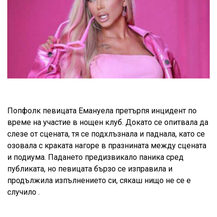
Попфолк певицата Емануела претърпя инцидент по
време на участие в нощен клуб. Докато се опитвала да
слезе от сцената, тя се подхлъзнала и паднала, като се
озовала с краката нагоре в празнината между сцената
и подиума. Падането предизвикало паника сред
публиката, но певицата бързо се изправила и
продължила изпълнението си, сякаш нищо не се е
случило .