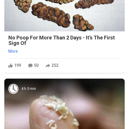
No Poop For More Than 2 Days - It's The First
Sign Of
More
199
50
252
4 h 5 min