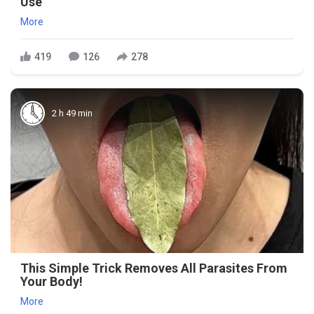
Use
More
419
126
278
2 h 49 min
This Simple Trick Removes All Parasites From
Your Body!
More