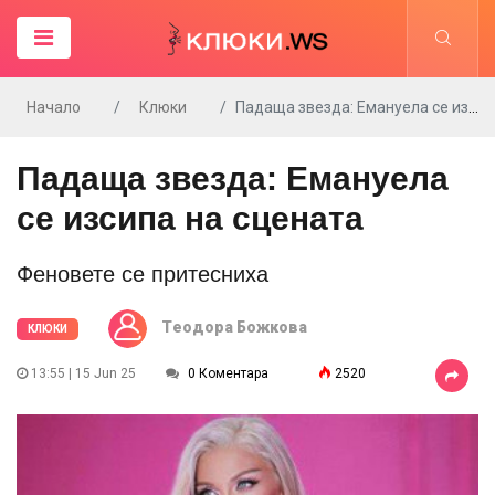
Начало
Клюки
Падаща звезда: Емануела се изсипа на сцената
Падаща звезда: Емануела
се изсипа на сцената
Феновете се притесниха
Tеодора Божкова
КЛЮКИ
13:55 | 15 Jun 25
0 Коментара
2520