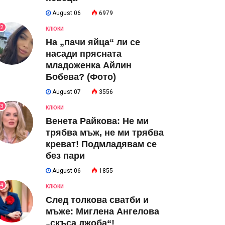
August 06
6979
2
КЛЮКИ
На „пачи яйца“ ли се
насади прясната
младоженка Айлин
Бобева? (Фото)
August 07
3556
3
КЛЮКИ
Венета Райкова: Не ми
трябва мъж, не ми трябва
креват! Подмладявам се
без пари
August 06
1855
4
КЛЮКИ
След толкова сватби и
мъже: Миглена Ангелова
„скъса джоба“!