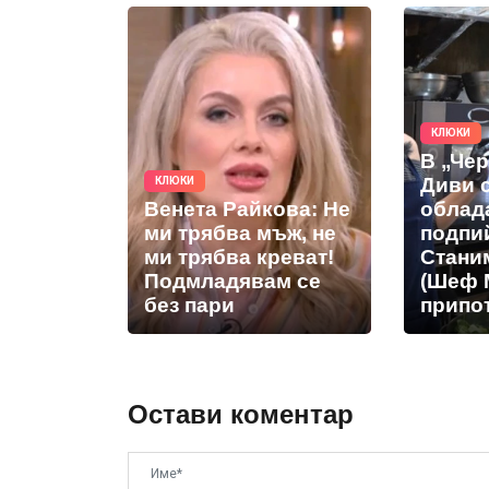
КЛЮКИ
В „Че
Диви 
КЛЮКИ
Венета Райкова: Не
облад
ми трябва мъж, не
подпи
ми трябва креват!
Стани
Подмладявам се
(Шеф 
без пари
припот
Остави коментар