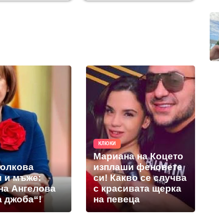
КЛЮКИ
Мариана на Коцето
толкова
изплаши феновете
и и мъже:
си! Какво се случва
на Ангелова
с красивата щерка
а джоба“!
на певеца