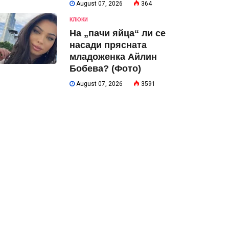
August 07, 2026
364
КЛЮКИ
На „пачи яйца“ ли се
насади прясната
младоженка Айлин
Бобева? (Фото)
August 07, 2026
3591