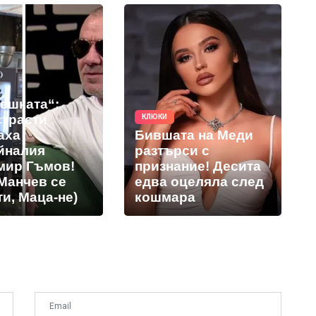
решката“:
страсти
КЛЮКИ
аха
Бившата на Меди
йналия
разтърси с
мир Гъмов!
признание! Десита
Манчев се
едва оцеляла след
и, Маца-не)
кошмара