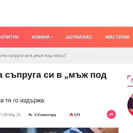
БОПИТНО
НОВИНИ
ШОУБИЗНЕС
МИСТЕРИИ
на съпруга си в „мъж под чехъл“
 съпруга си в „мъж под
а тя го издържа
 | 28 May 26
0 Коментара
539