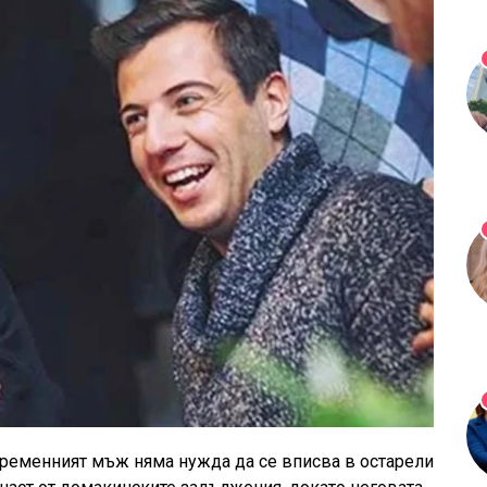
ременният мъж няма нужда да се вписва в остарели