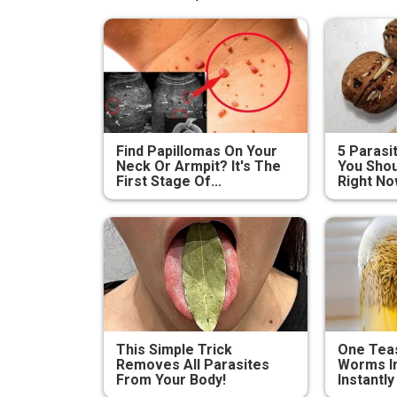
Find Papillomas On Your
5 Parasi
Neck Or Armpit? It's The
You Shou
First Stage Of...
Right N
This Simple Trick
One Teas
Removes All Parasites
Worms In
From Your Body!
Instantly