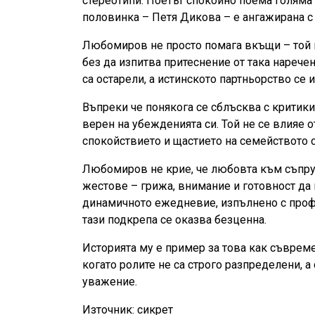
стереотипи. Поетът спокойно поема голяма
половинка – Петя Дикова – е ангажирана с 
Любомиров не просто помага вкъщи – той го
без да изпитва притеснение от така нарече
са остарели, а истинското партньорство се
Въпреки че понякога се сблъсква с критики 
верен на убежденията си. Той не се влияе о
спокойствието и щастието на семейството с
Любомиров не крие, че любовта към съпру
жестове – грижа, внимание и готовност да
динамичното ежедневие, изпълнено с проф
тази подкрепа се оказва безценна.
Историята му е пример за това как съвреме
когато ролите не са строго разпределени, а
уважение.
Източник: сикрет