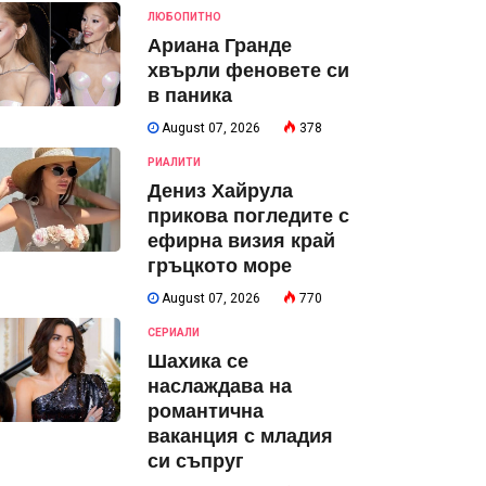
ЛЮБОПИТНО
Ариана Гранде
хвърли феновете си
в паника
August 07, 2026
378
РИАЛИТИ
Дениз Хайрула
прикова погледите с
ефирна визия край
гръцкото море
August 07, 2026
770
СЕРИАЛИ
Шахика се
наслаждава на
романтична
ваканция с младия
си съпруг