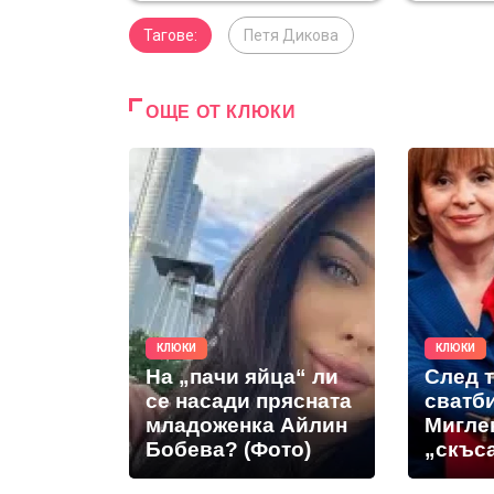
Тагове:
Петя Дикова
ОЩЕ ОТ КЛЮКИ
КЛЮКИ
КЛЮКИ
На „пачи яйца“ ли
След 
се насади прясната
сватб
младоженка Айлин
Мигле
Бобева? (Фото)
„скъс