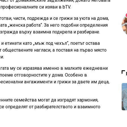
 част от домакинските задължения, докато неговата
професионалните си изяви в bTV.
тви, чисти, подрежда и се грижи за уюта на дома,
ната „женска работа“. За него подобни определения
 изгражда върху взаимна подкрепа и разбиране.
и етикети като „мъж под чехъл“, поетът остава
т обществените нагласи, а поставя на първо място
и.
гата му се изразява именно в малките ежедневни
 поеме отговорностите у дома. Особено в
есионални ангажименти и грижи за двете им деца,
нните семейства могат да изградят хармония,
 се определят от разбирателството и взаимното