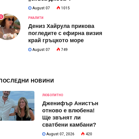
August 07
1015
5
РИАЛИТИ
Дениз Хайрула прикова
погледите с ефирна визия
край гръцкото море
August 07
749
ПОСЛЕДНИ НОВИНИ
ЛЮБОПИТНО
Дженифър Анистън
отново е влюбена!
Ще звънят ли
сватбени камбани?
August 07, 2026
420