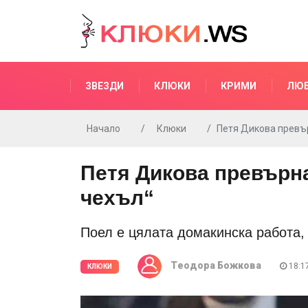
ЗВЕЗДИ
КЛЮКИ
КРИМИ
ЛЮ
Начало
Клюки
Петя Дикова превър
Петя Дикова превърна
чехъл“
Поел е цялата домакинска работа, 
Tеодора Божкова
18:17
КЛЮКИ