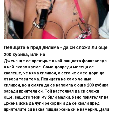
Певицата е пред дилема - да си сложи ли още
200 кубика, или не
Джена ще се превърне в най-пищната фолкзвезда
в най-скоро време. Само допреди месеци се
хвалеше, че няма силикон, а сега не смее дори да
отвори тази тема. Певицата не само че има
силикон, но и смята да се напомпа с още 200 кубика
заради приятеля си. Той настоявал да си сложи
още, защото тези му били малки. Явно приятелят на
Джена иска да чупи рекорди и да се хвали пред
приятелите си каква пищна жена си е намерил. Дали