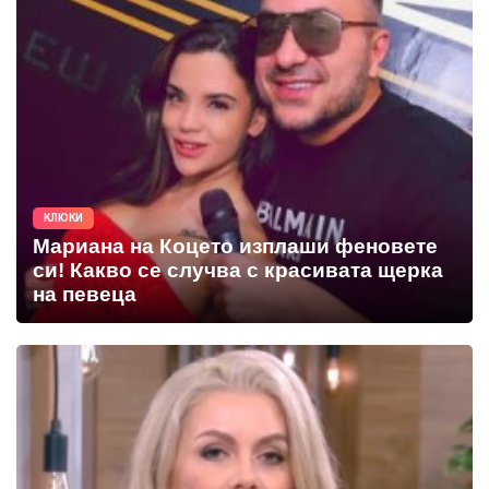
КЛЮКИ
Мариана на Коцето изплаши феновете
си! Какво се случва с красивата щерка
на певеца