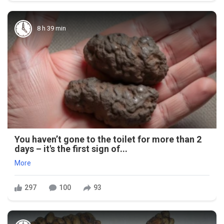
8 h 39 min
You haven’t gone to the toilet for more than 2
days – it's the first sign of...
More
297
100
93