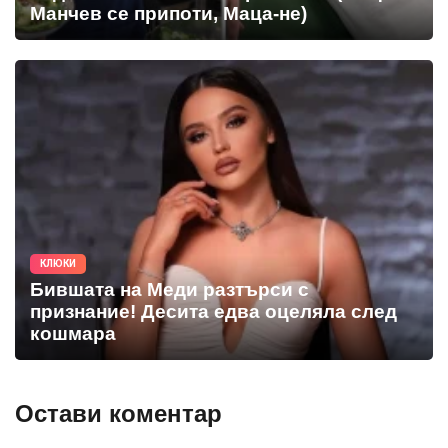
Манчев се припоти, Маца-не)
КЛЮКИ
Бившата на Меди разтърси с
признание! Десита едва оцеляла след
кошмара
Остави коментар