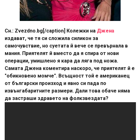
Сн.: Zvezdno.bg[/caption] Колежки на
Джена
издават, че тя си сложила силикон за
самочувствие, но суетата й вече се превърнала в
мания. Приятелят й вместо да я спира от нови
операции, умишлено я кара да ляга под ножа.
Самата Джена коментира наскоро, че приятелят й е
"обикновено момче". Всъщност той е американец
от български произход и явно си пада по
извънгабаритните размери. Дали това обаче няма
да застраши здравето на фолкзвездата?