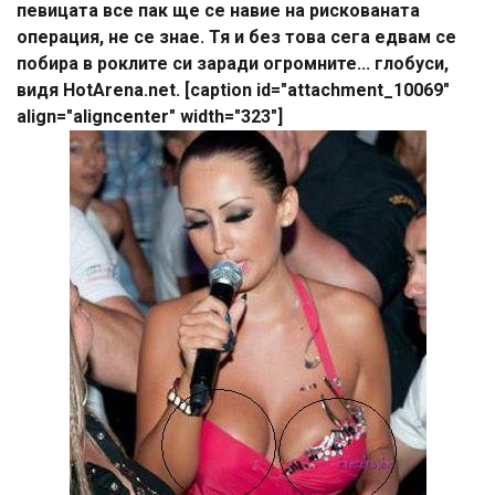
певицата все пак ще се навие на рискованата
операция, не се знае. Тя и без това сега едвам се
побира в роклите си заради огромните... глобуси,
видя HotArena.net. [caption id="attachment_10069"
align="aligncenter" width="323"]