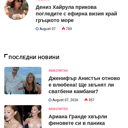
Дениз Хайрула прикова
погледите с ефирна визия край
гръцкото море
August 07
700
ПОСЛЕДНИ НОВИНИ
ЛЮБОПИТНО
Дженифър Анистън отново
е влюбена! Ще звънят ли
сватбени камбани?
August 07, 2026
357
ЛЮБОПИТНО
Ариана Гранде хвърли
феновете си в паника