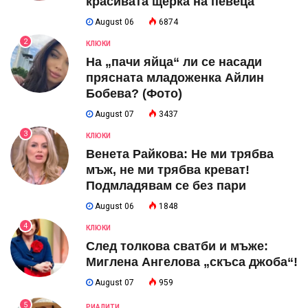
красивата щерка на певеца
August 06
6874
2
КЛЮКИ
На „пачи яйца“ ли се насади
прясната младоженка Айлин
Бобева? (Фото)
August 07
3437
3
КЛЮКИ
Венета Райкова: Не ми трябва
мъж, не ми трябва креват!
Подмладявам се без пари
August 06
1848
4
КЛЮКИ
След толкова сватби и мъже:
Миглена Ангелова „скъса джоба“!
August 07
959
5
РИАЛИТИ