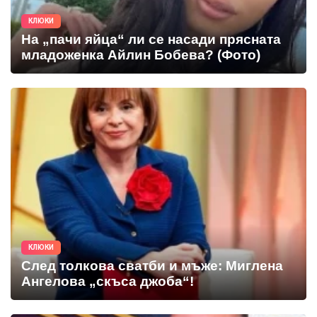
КЛЮКИ
На „пачи яйца“ ли се насади прясната
младоженка Айлин Бобева? (Фото)
КЛЮКИ
След толкова сватби и мъже: Миглена
Ангелова „скъса джоба“!