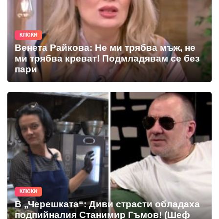
КЛЮКИ
Венета Райкова: Не ми трябва мъж, не
ми трябва креват! Подмладявам се без
пари
КЛЮКИ
В „Черешката“: Диви страсти обладаха
подпийналия Станимир Гъмов! (Шеф