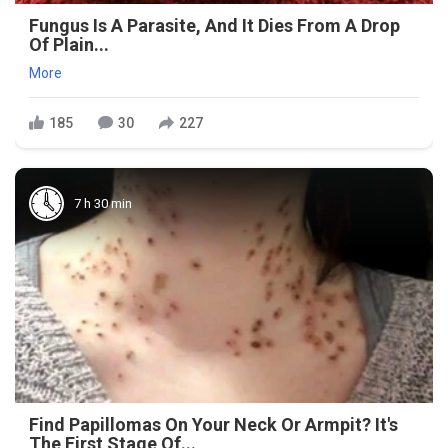
Fungus Is A Parasite, And It Dies From A Drop
Of Plain...
More
185
30
227
7 h 30 min
Find Papillomas On Your Neck Or Armpit? It's
The First Stage Of...