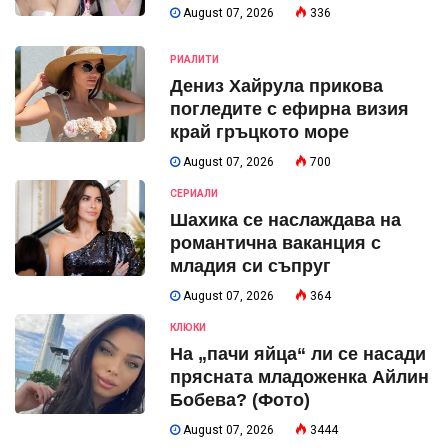
August 07, 2026
336
РИАЛИТИ
Дениз Хайрула прикова
погледите с ефирна визия
край гръцкото море
August 07, 2026
700
СЕРИАЛИ
Шахика се наслаждава на
романтична ваканция с
младия си съпруг
August 07, 2026
364
КЛЮКИ
На „пачи яйца“ ли се насади
прясната младоженка Айлин
Бобева? (Фото)
August 07, 2026
3444