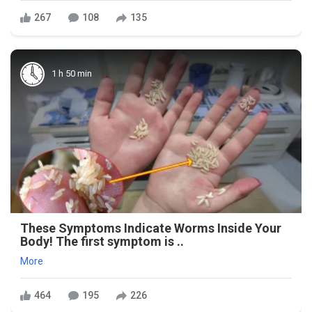
267
108
135
1 h 50 min
These Symptoms Indicate Worms Inside Your
Body! The first symptom is ..
More
464
195
226