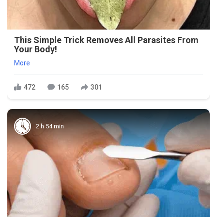
This Simple Trick Removes All Parasites From
Your Body!
More
472
165
301
2 h 54 min