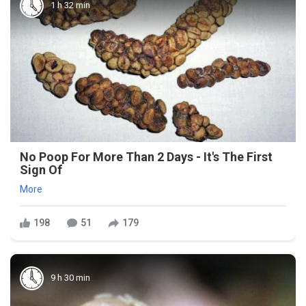
1 h 32 min
No Poop For More Than 2 Days - It's The First
Sign Of
More
198
51
179
9 h 30 min