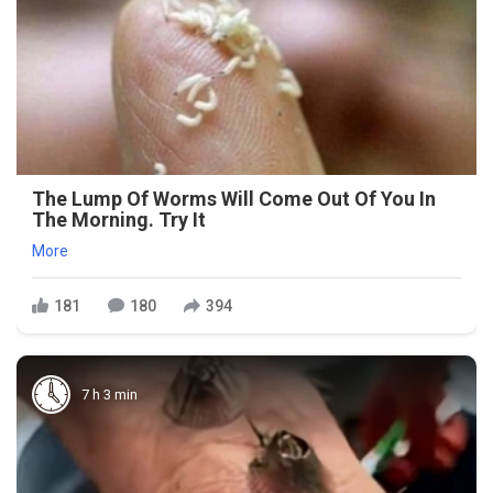
The Lump Of Worms Will Come Out Of You In
The Morning. Try It
More
181
180
394
7 h 3 min