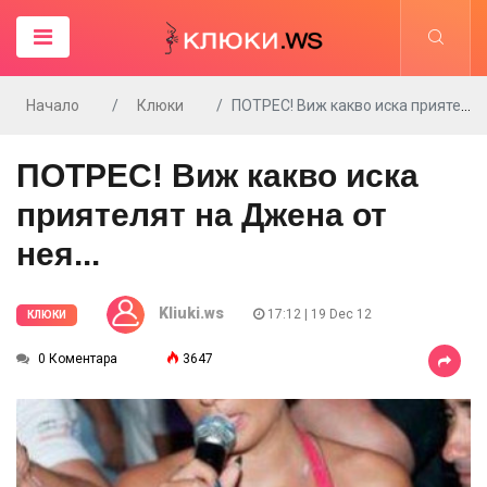
Начало
Клюки
ПОТРЕС! Виж какво иска приятелят на Джена от нея...
ПОТРЕС! Виж какво иска
приятелят на Джена от
нея...
Kliuki.ws
17:12 | 19 Dec 12
КЛЮКИ
0 Коментара
3647