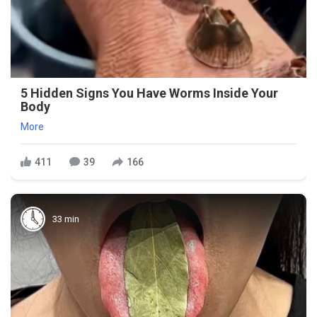
5 Hidden Signs You Have Worms Inside Your
Body
More
411
39
166
33 min