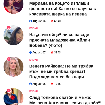
Мариана на Коцето изплаши
феновете си! Какво се случва с
красивата щерка на певеца
August 06
6643
2
КЛЮКИ
На „пачи яйца“ ли се насади
прясната младоженка Айлин
Бобева? (Фото)
August 07
3143
3
КЛЮКИ
Венета Райкова: Не ми трябва
мъж, не ми трябва креват!
Подмладявам се без пари
August 06
1736
4
КЛЮКИ
След толкова сватби и мъже:
Миглена Ангелова „скъса джоба“!