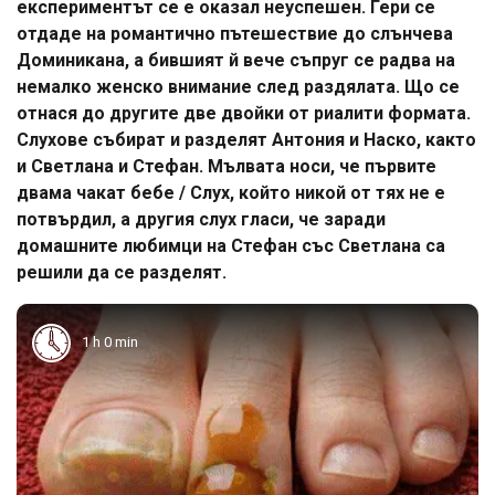
експериментът се е оказал неуспешен. Гери се
отдаде на романтично пътешествие до слънчева
Доминикана, а бившият й вече съпруг се радва на
немалко женско внимание след раздялата. Що се
отнася до другите две двойки от риалити формата.
Слухове събират и разделят Антония и Наско, както
и Светлана и Стефан. Мълвата носи, че първите
двама чакат бебе / Слух, който никой от тях не е
потвърдил, а другия слух гласи, че заради
домашните любимци на Стефан със Светлана са
решили да се разделят.
1 h 0 min