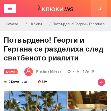
Начало
Клюки
Потвърдено! Георги и Гергана се разделиха след сватбеното риалити
Потвърдено! Георги и
Гергана се разделиха след
сватбеното риалити
Kristina Mileva
14:19 | 17 Apr 15
КЛЮКИ
0 Коментара
329