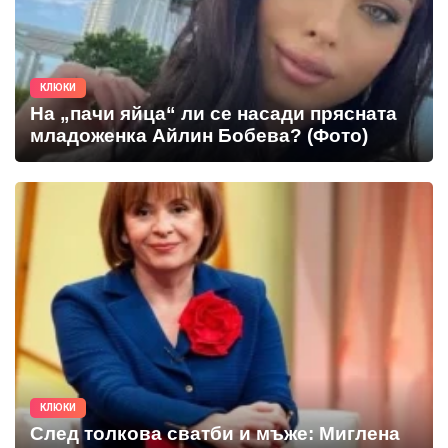
КЛЮКИ
На „пачи яйца“ ли се насади прясната
младоженка Айлин Бобева? (Фото)
КЛЮКИ
След толкова сватби и мъже: Миглена