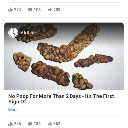
274
106
209
6 h 5 min
No Poop For More Than 2 Days - It's The First
Sign Of
More
255
136
352