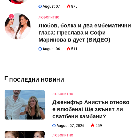
August 07
875
5
ЛЮБОПИТНО
Любов, болка и два ембематични
гласа: Преслава и Софи
Маринова в дует (ВИДЕО)
August 06
511
ПОСЛЕДНИ НОВИНИ
ЛЮБОПИТНО
Дженифър Анистън отново
е влюбена! Ще звънят ли
сватбени камбани?
August 07, 2026
259
ЛЮБОПИТНО