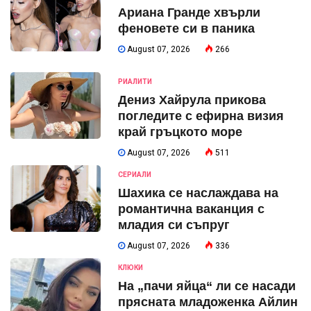
Ариана Гранде хвърли
феновете си в паника
August 07, 2026
266
РИАЛИТИ
Дениз Хайрула прикова
погледите с ефирна визия
край гръцкото море
August 07, 2026
511
СЕРИАЛИ
Шахика се наслаждава на
романтична ваканция с
младия си съпруг
August 07, 2026
336
КЛЮКИ
На „пачи яйца“ ли се насади
прясната младоженка Айлин