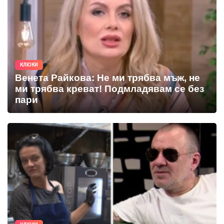
КЛЮКИ
Венета Райкова: Не ми трябва мъж, не
ми трябва креват! Подмладявам се без
пари