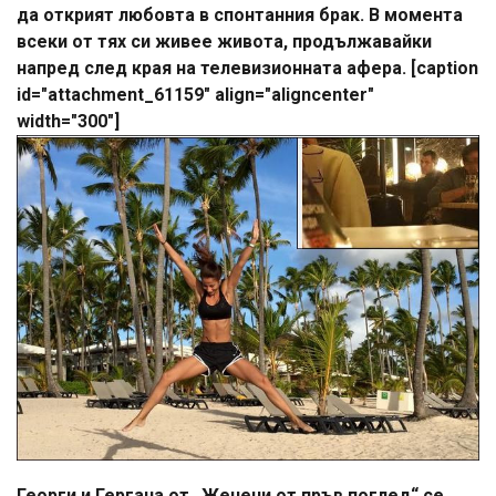
да открият любовта в спонтанния брак. В момента
всеки от тях си живее живота, продължавайки
напред след края на телевизионната афера. [caption
id="attachment_61159" align="aligncenter"
width="300"]
Георги и Гергана от „Женени от пръв поглед“ се