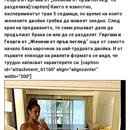
разделиха[/caption] Както е известно,
експериментът трае 5 седмици, по време на които
женените двойки трябва да живеят заедно. След
края на предаването, те сами решават дали да
продължат брака си или да се разделят.
Гергана и
Георги от „Женени от пръв поглед“
още от самото
начало бяха нарочени за най-трудната двойка. И от
първите епизоди на риалити формата се видя, че
трудно напасват характерите си. [caption
id="attachment_61160" align="aligncenter"
width="300"]