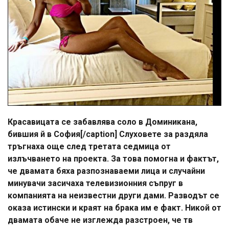
Красавицата се забавлява соло в Доминикана,
бившия й в София[/caption] Слуховете за раздяла
тръгнаха още след третата седмица от
излъчването на проекта. За това помогна и фактът,
че двамата бяха разпознаваеми лица и случайни
минувачи засичаха телевизионния съпруг в
компанията на неизвестни други дами. Разводът се
оказа истински и краят на брака им е факт. Никой от
двамата обаче не изглежда разстроен, че тв