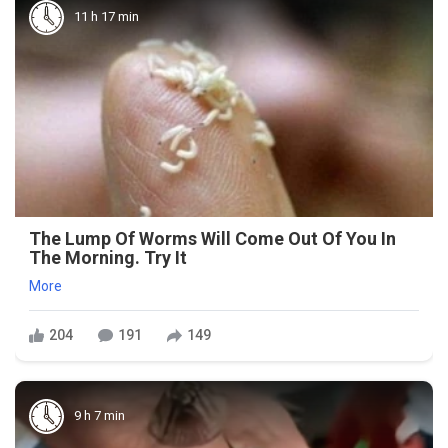
11 h 17 min
The Lump Of Worms Will Come Out Of You In
The Morning. Try It
More
204
191
149
9 h 7 min