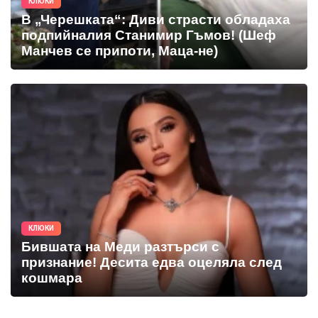
КЛЮКИ
В „Черешката“: Диви страсти обладаха
подпийналия Станимир Гъмов! (Шеф
Манчев се припоти, Маца-не)
КЛЮКИ
Бившата на Меди разтърси с
признание! Десита едва оцеляла след
кошмара