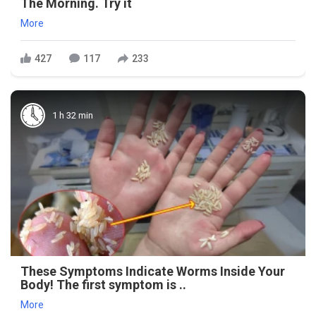
The Morning. Try it
More
427
117
233
1 h 32 min
These Symptoms Indicate Worms Inside Your
Body! The first symptom is ..
More