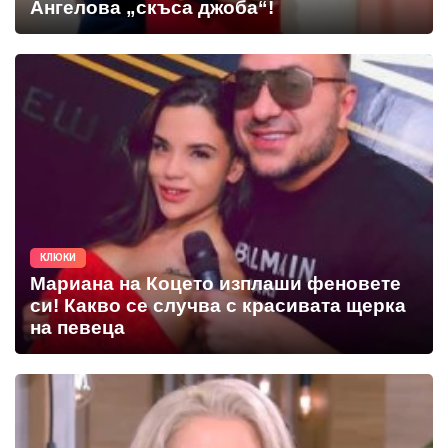
Ангелова „скъса джоба“!
КЛЮКИ
Мариана на Коцето изплаши феновете
си! Какво се случва с красивата щерка
на певеца