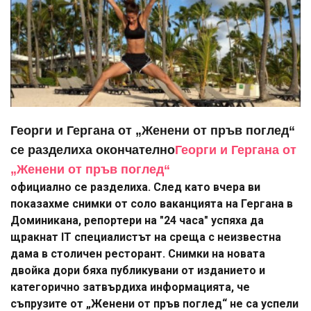
Георги и Гергана от „Женени от пръв поглед“
се разделиха окончателно
Георги и Гергана от
„Женени от пръв поглед“
официално се разделиха. След като вчера ви
показахме снимки от соло ваканцията на Гергана в
Доминикана, репортери на "24 часа" успяха да
щракнат IT специалистът на среща с неизвестна
дама в столичен ресторант. Снимки на новата
двойка дори бяха публикувани от изданието и
категорично затвърдиха информацията, че
съпрузите от „Женени от пръв поглед“ не са успели