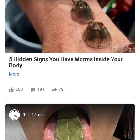
5 Hidden Signs You Have Worms Inside Your
Body
More
250
191
391
10 h 17 min