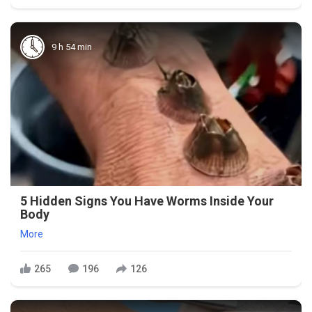
9 h 54 min
5 Hidden Signs You Have Worms Inside Your
Body
More
265
196
126