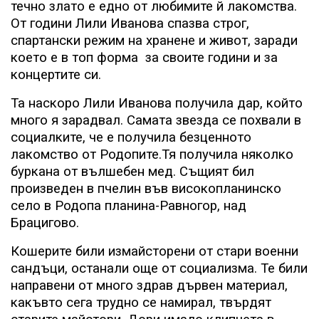
течно злато е едно от любимите й лакомства.
От години Лили Иванова спазва строг,
спартански режим на хранене и живот, заради
което е в топ форма
за своите години и за
концертите си.
Та наскоро Лили Иванова получила дар, който
много я зарадвал. Самата звезда се похвали в
социалките, че е получила безценното
лакомство от Родопите.Тя получила няколко
буркана от вълшебен мед. Същият бил
произведен в пчелин във високопланинско
село в Родопа планина-Равногор, над
Брацигово.
Кошерите били измайсторени от стари военни
сандъци, останали още от социализма. Те били
направени от много здрав дървен материал,
какъвто сега трудно се намирал, твърдят