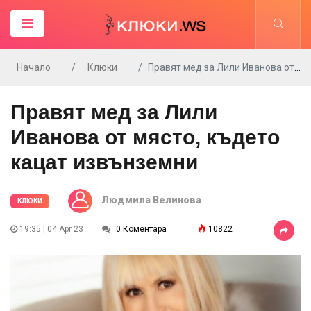
Начало
Клюки
Правят мед за Лили Иванова от място, където кацат извънземни
Правят мед за Лили
Иванова от място, където
кацат извънземни
Людмила Велинова
КЛЮКИ
19:35 | 04 Apr 23
0 Коментара
10822