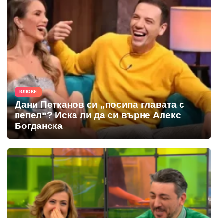
КЛЮКИ
Дани Петканов си „посипа главата с
пепел“? Иска ли да си върне Алекс
Богданска