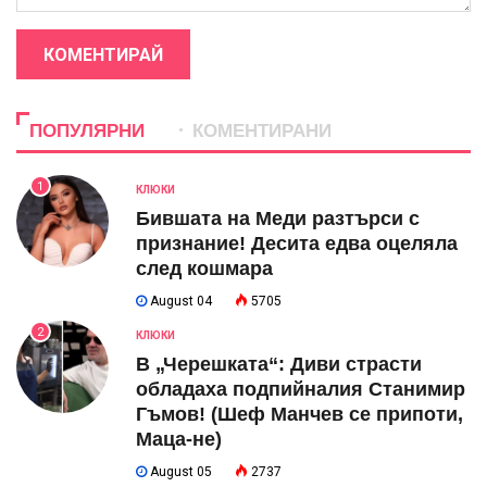
КОМЕНТИРАЙ
ПОПУЛЯРНИ
КОМЕНТИРАНИ
1
КЛЮКИ
Бившата на Меди разтърси с
признание! Десита едва оцеляла
след кошмара
August 04
5705
2
КЛЮКИ
В „Черешката“: Диви страсти
обладаха подпийналия Станимир
Гъмов! (Шеф Манчев се припоти,
Маца-не)
August 05
2737