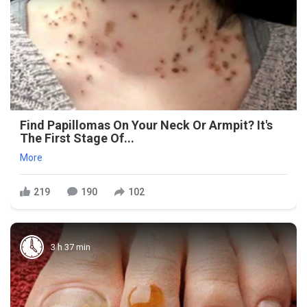
Find Papillomas On Your Neck Or Armpit? It's
The First Stage Of...
More
219
190
102
3 h 37 min