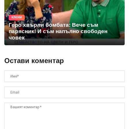
КЛЮКИ
Геро хвърли бомбата: Вече съм
парясник! И съм напълно свободен
човек
Остави коментар