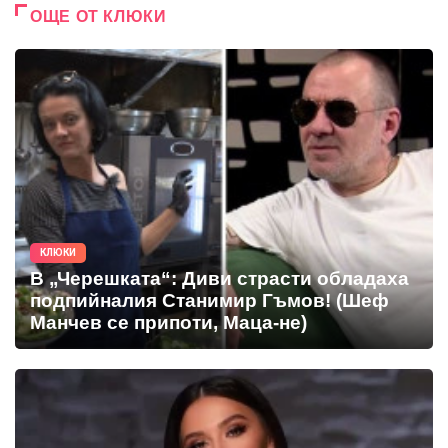
ОЩЕ ОТ КЛЮКИ
КЛЮКИ
В „Черешката“: Диви страсти обладаха
подпийналия Станимир Гъмов! (Шеф
Манчев се припоти, Маца-не)