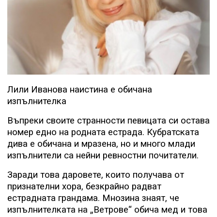
Лили Иванова наистина е обичана
изпълнителка
Въпреки своите странности певицата си остава
номер едно на родната естрада. Кубратската
дива е обичана и мразена, но и много млади
изпълнители са нейни ревностни почитатели.
Заради това даровете, които получава от
признателни хора, безкрайно радват
естрадната грандама. Мнозина знаят, че
изпълнителката на „Ветрове“ обича мед и това