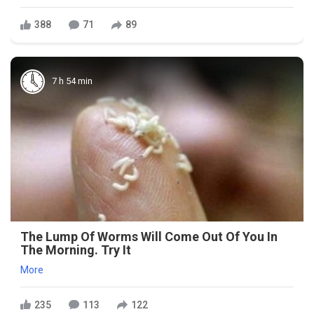
388
71
89
7 h 54 min
The Lump Of Worms Will Come Out Of You In
The Morning. Try It
More
235
113
122