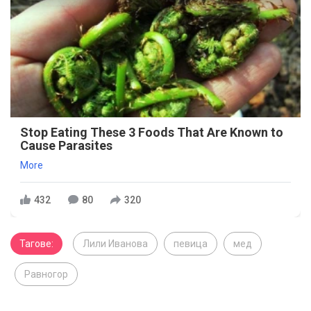
Stop Eating These 3 Foods That Are Known to
Cause Parasites
More
432
80
320
Тагове:
Лили Иванова
певица
мед
Равногор