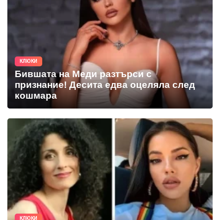
КЛЮКИ
Бившата на Меди разтърси с
признание! Десита едва оцеляла след
кошмара
КЛЮКИ