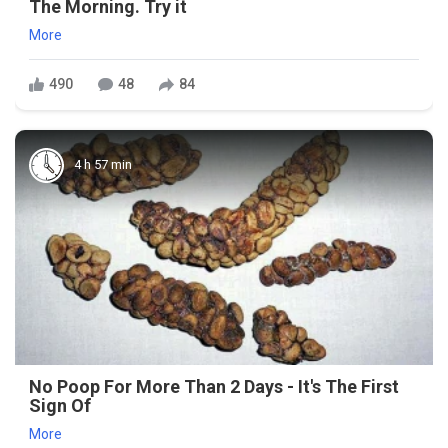
The Morning. Try it
More
490
48
84
4 h 57 min
No Poop For More Than 2 Days - It's The First
Sign Of
More