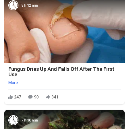
8 h 12 min
Fungus Dries Up And Falls Off After The First
Use
More
247
90
341
7 h 10 min