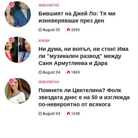
3
ЛЮБОПИТНО
Бившият на Джей Ло: Тя ми
изневеряваше през ден
August 05
2065
4
КЛЮКИ
Ни дума, ни вопъл, ни стон! Има
ли "музикален развод" между
Саня Армутлиева и Дара
August 04
1869
5
ЛЮБОПИТНО
Помните ли Цветелина? Фолк
звездата днес е на 50 и изглежда
по-невероятно от всякога
August 04
1638