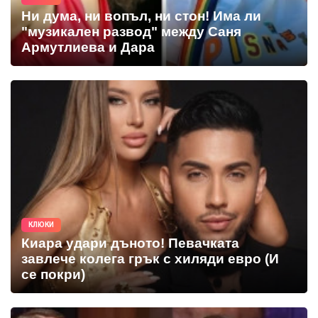
Ни дума, ни вопъл, ни стон! Има ли
"музикален развод" между Саня
Армутлиева и Дара
КЛЮКИ
Киара удари дъното! Певачката
завлече колега грък с хиляди евро (И
се покри)