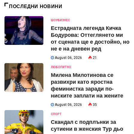
ПОСЛЕДНИ НОВИНИ
ШОУБИЗНЕС
Естрадната легенда Кичка
Бодурова: Оттеглянето ми
от сцената ще е достойно, но
не е на дневен ред
August 06, 2026
21
ЛЮБОПИТНО
Милена Милотинова се
развихри като яростна
феминистка заради по-
ниските заплати на жените
August 06, 2026
35
СПОРТ
Скандал с подплънки за
сутиени в женския Тур дьо