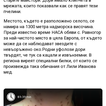
старите майстори. Дори имало клипчета в
мрежата, които показвали как се правят тези
пчелини.
Местото, където е разположено селото, се
намира на 1300 метра надморска височина.
Преди известно време НАСА обяви с. Равногор
за най-чистото място в цяла Европа, от където
може да се наблюдават звездите с
невъоръжено око.Родни уфолози дори
твърдят, че тук са кацали и извънземни. В
региона виреят специални билки, от които се
произвежда така обичания от Лили Иванова
мед.
8 h 39 min