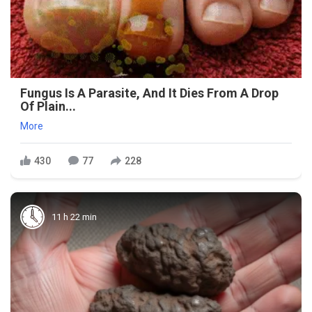
Fungus Is A Parasite, And It Dies From A Drop
Of Plain...
More
430
77
228
11 h 22 min