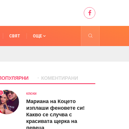
СВЯТ
ОЩЕ
ПОПУЛЯРНИ
КОМЕНТИРАНИ
1
КЛЮКИ
Мариана на Коцето
изплаши феновете си!
Какво се случва с
красивата щерка на
певеца