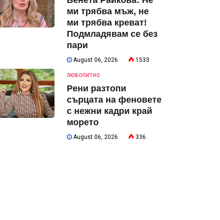
Венета Райкова: Не
ми трябва мъж, не
ми трябва креват!
Подмладявам се без
пари
August 06, 2026
1533
ЛЮБОПИТНО
Рени разтопи
сърцата на феновете
с нежни кадри край
морето
August 06, 2026
336