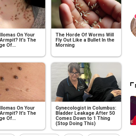
illomas On Your
The Horde Of Worms Will
Armpit? It's The
Fly Out Like a Bullet In the
ge Of...
Morning
illomas On Your
Gynecologist in Columbus:
Armpit? It's The
Bladder Leakage After 50
ge Of...
Comes Down to 1 Thing
(Stop Doing This)