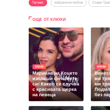
Тагове:
забранена любов
Слави Три
ОЩЕ ОТ КЛЮКИ
КЛЮКИ
КЛЮКИ
Мариана на Коцето
Венет
изплаши феновете
ми тря
си! Какво се случва
ми тря
с красивата щерка
Подмл
на певеца
без па