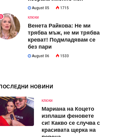
August 05
1715
5
КЛЮКИ
Венета Райкова: Не ми
трябва мъж, не ми трябва
креват! Подмладявам се
без пари
August 06
1533
ПОСЛЕДНИ НОВИНИ
КЛЮКИ
Мариана на Коцето
изплаши феновете
си! Какво се случва с
красивата щерка на