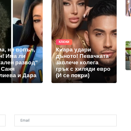
КЛЮКИ
а, ни вопъл,
Киара удари
н! Има ли
дъното! Певачката
кален развод"
завлече колега
 Саня
грък с хиляди евро
лиева и Дара
(И се покри)