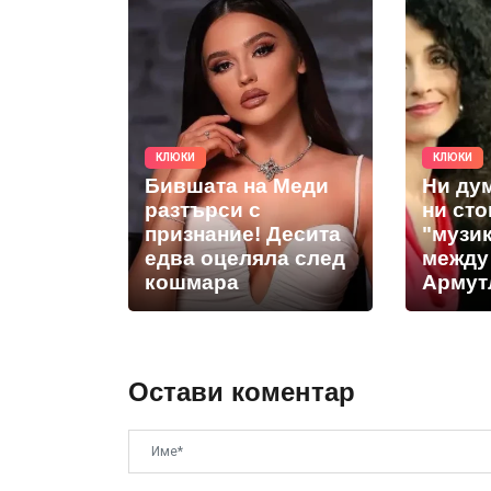
КЛЮКИ
КЛЮКИ
Бившата на Меди
Ни дум
разтърси с
ни сто
признание! Десита
"музи
едва оцеляла след
между
кошмара
Армут
Остави коментар