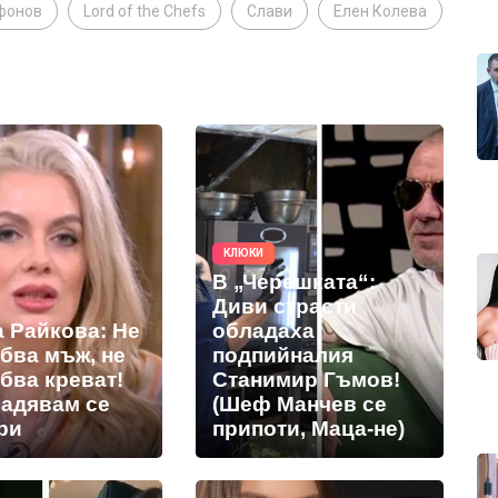
фонов
Lord of the Chefs
Слави
Елен Колева
КЛЮКИ
В „Черешката“:
Диви страсти
а Райкова: Не
обладаха
бва мъж, не
подпийналия
бва креват!
Станимир Гъмов!
адявам се
(Шеф Манчев се
ри
припоти, Маца-не)