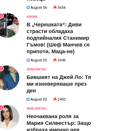
August 06
5656
2
КЛЮКИ
В „Черешката“: Диви
страсти обладаха
подпийналия Станимир
Гъмов! (Шеф Манчев се
припоти, Маца-не)
August 05
3346
3
ЛЮБОПИТНО
Бившият на Джей Ло: Тя
ми изневеряваше през
ден
August 05
2492
4
ЛЮБОПИТНО
Неочаквана роля за
Мария Силвестър: Защо
избраха именно нея