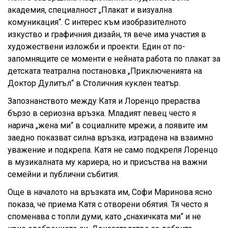
академия, специалност „Плакат и визуална
комуникация“. С интерес към изобразителното
изкуство и графичния дизайн, тя вече има участия в
художествени изложби и проекти. Един от по-
запомнящите се моменти е нейната работа по плакат за
детската театрална постановка „Приключенията на
Доктор Дулитъл“ в Столичния куклен театър.
Запознанството между Катя и Лоренцо прераства
бързо в сериозна връзка. Младият певец често я
нарича „жена ми“ в социалните мрежи, а появите им
заедно показват силна връзка, изградена на взаимно
уважение и подкрепа. Катя не само подкрепя Лоренцо
в музикалната му кариера, но и присъства на важни
семейни и публични събития.
Още в началото на връзката им, Софи Маринова ясно
показа, че приема Катя с отворени обятия. Тя често я
споменава с топли думи, като „снахичката ми“ и не