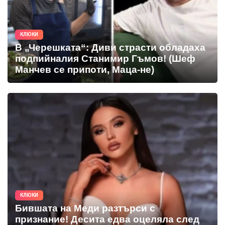
КЛЮКИ
В „Черешката“: Диви страсти обладаха
подпийналия Станимир Гъмов! (Шеф
Манчев се припоти, Маца-не)
КЛЮКИ
Бившата на Меди разтърси с
признание! Десита едва оцеляла след