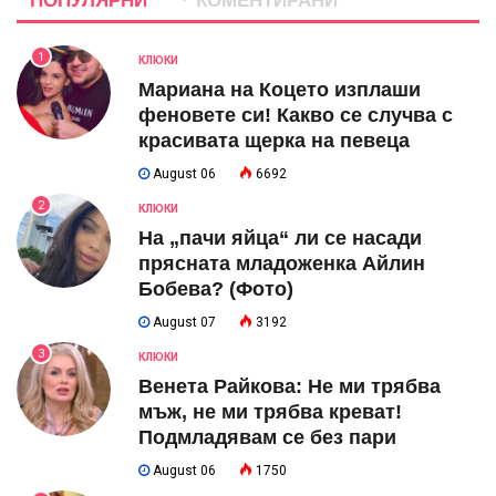
ПОПУЛЯРНИ
КОМЕНТИРАНИ
1
КЛЮКИ
Мариана на Коцето изплаши
феновете си! Какво се случва с
красивата щерка на певеца
August 06
6692
2
КЛЮКИ
На „пачи яйца“ ли се насади
прясната младоженка Айлин
Бобева? (Фото)
August 07
3192
3
КЛЮКИ
Венета Райкова: Не ми трябва
мъж, не ми трябва креват!
Подмладявам се без пари
August 06
1750