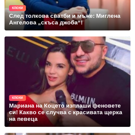
КЛЮКИ
След толкова сватби и мъже: Миглена
Ангелова „скъса джоба“!
КЛЮКИ
Мариана на Коцето изплаши феновете
си! Какво се случва с красивата щерка
на певеца