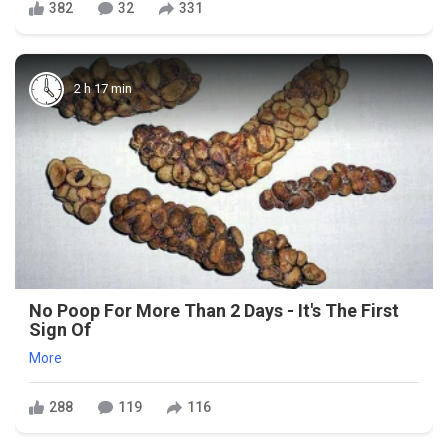
382
32
331
2 h 17 min
No Poop For More Than 2 Days - It's The First
Sign Of
More
288
119
116