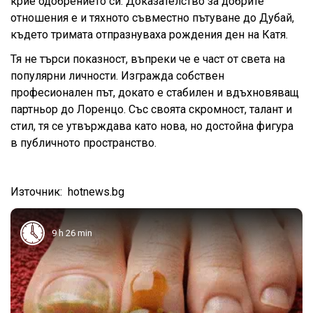
крие одобрението си. Доказателство за добрите
отношения е и тяхното съвместно пътуване до Дубай,
където тримата отпразнуваха рождения ден на Катя.
Тя не търси показност, въпреки че е част от света на
популярни личности. Изгражда собствен
професионален път, докато е стабилен и вдъхновяващ
партньор до Лоренцо. Със своята скромност, талант и
стил, тя се утвърждава като нова, но достойна фигура
в публичното пространство.
Източник: hotnews.bg
9 h 26 min