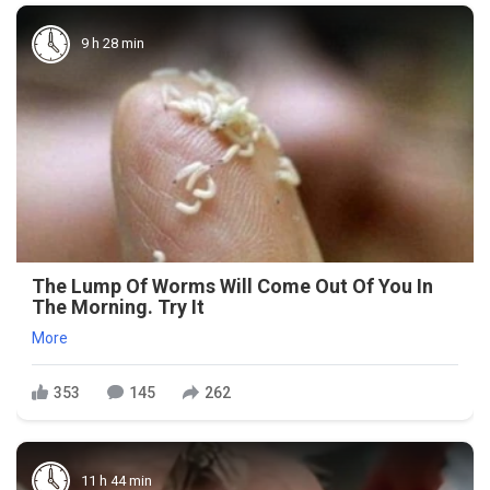
9 h 28 min
The Lump Of Worms Will Come Out Of You In
The Morning. Try It
More
353
145
262
11 h 44 min