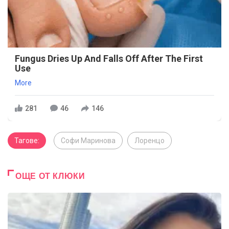
Fungus Dries Up And Falls Off After The First
Use
More
281
46
146
Тагове:
Софи Маринова
Лоренцо
ОЩЕ ОТ КЛЮКИ