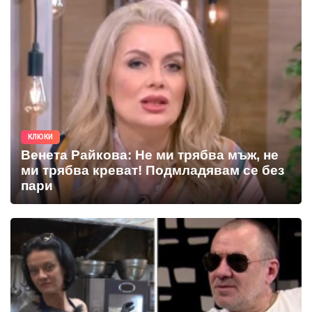
КЛЮКИ
Венета Райкова: Не ми трябва мъж, не
ми трябва креват! Подмладявам се без
пари