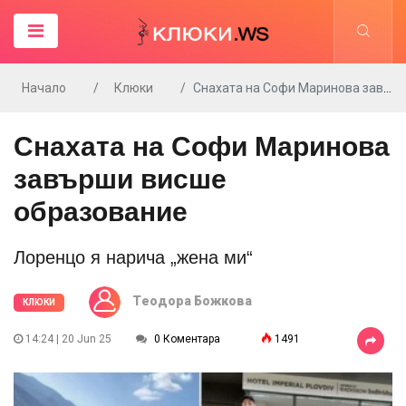
Начало
Клюки
Снахата на Софи Маринова завърши висше образование
Снахата на Софи Маринова
завърши висше
образование
Лоренцо я нарича „жена ми“
Tеодора Божкова
КЛЮКИ
14:24 | 20 Jun 25
0 Коментара
1491