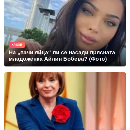
КЛЮКИ
На „пачи яйца“ ли се насади прясната
младоженка Айлин Бобева? (Фото)