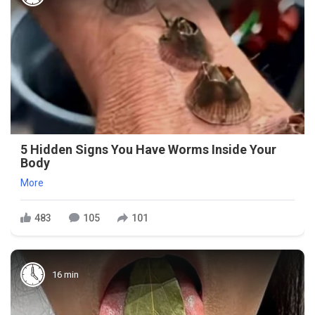
5 Hidden Signs You Have Worms Inside Your
Body
More
483
105
101
16 min