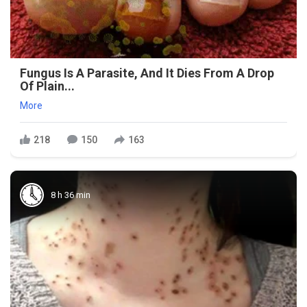
Fungus Is A Parasite, And It Dies From A Drop
Of Plain...
More
218
150
163
8 h 36 min