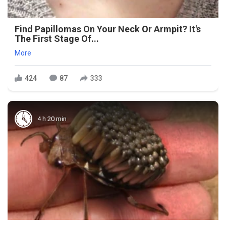
Find Papillomas On Your Neck Or Armpit? It's
The First Stage Of...
More
424
87
333
4 h 20 min