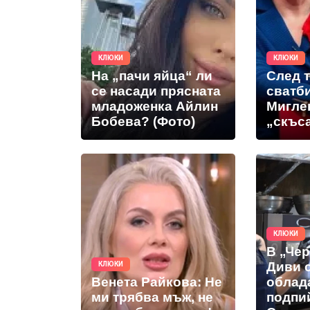
КЛЮКИ
КЛЮКИ
На „пачи яйца“ ли
След 
се насади прясната
сватб
младоженка Айлин
Мигле
Бобева? (Фото)
„скъс
КЛЮКИ
В „Че
Диви 
КЛЮКИ
Венета Райкова: Не
облад
ми трябва мъж, не
подпи