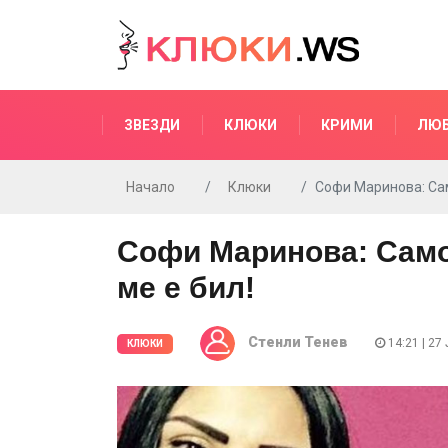
ЗВЕЗДИ
КЛЮКИ
КРИМИ
ЛЮ
Начало
Клюки
Софи Маринова: Сам
Софи Маринова: Само 
ме е бил!
Стенли Тенев
14:21 | 27
КЛЮКИ