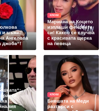
КЛЮКИ
Мариана на Коцето
толкова
изплаши феновете
и и мъже:
си! Какво се случва
на Ангелова
с красивата щерка
а джоба“!
на певеца
решката“:
страсти
КЛЮКИ
аха
Бившата на Меди
йналия
разтърси с