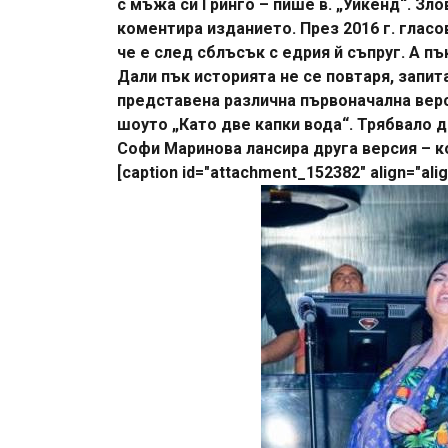
с мъжа си Гринго – пише в. „Уикенд“. З
коментира изданието. През 2016 г. гласов
че е след сблъсък с едрия й съпруг. А пъ
Дали пък историята не се повтаря, запит
представена различна първоначална верс
шоуто „Като две капки вода“. Трябвало д
Софи Маринова лансира друга версия – ко
[caption id="attachment_152382" align="alig