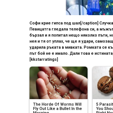
Софи крие гипса под шал[/caption] Случка
Певицатга гледала телефона си, а мъжът 
бързал и я попитал нещо няколко пъти, н
нея и тя от уплах, че ще я удари, самоз
ударила ръката в мивката. Ромката се къл
път бой не е имало. Дали това е истината
[kkstarratings]
The Horde Of Worms Will
5 Parasi
Fly Out Like a Bullet In the
You Shou
Morning
Right N