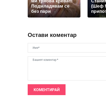
ми трябва креват!
Стани
Подмладявам се
(Шеф 
без пари
припот
Остави коментар
КОМЕНТИРАЙ