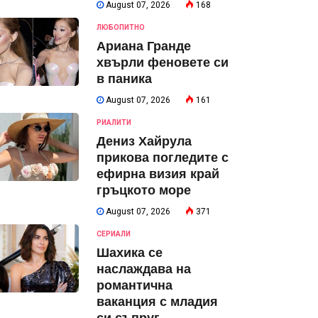
August 07, 2026
168
ЛЮБОПИТНО
Ариана Гранде
хвърли феновете си
в паника
August 07, 2026
161
РИАЛИТИ
Дениз Хайрула
прикова погледите с
ефирна визия край
гръцкото море
August 07, 2026
371
СЕРИАЛИ
Шахика се
наслаждава на
романтична
ваканция с младия