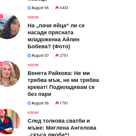
August 06
6433
2
КЛЮКИ
На „пачи яйца“ ли се
насади прясната
младоженка Айлин
Бобева? (Фото)
August 07
2751
3
КЛЮКИ
Венета Райкова: Не ми
трябва мъж, не ми трябва
креват! Подмладявам се
без пари
August 06
1701
4
КЛЮКИ
След толкова сватби и
мъже: Миглена Ангелова
„скъса джоба“!