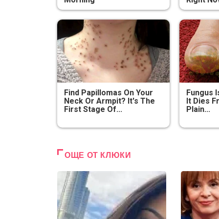
Find Papillomas On Your
Fungus I
Neck Or Armpit? It's The
It Dies 
First Stage Of...
Plain...
ОЩЕ ОТ КЛЮКИ