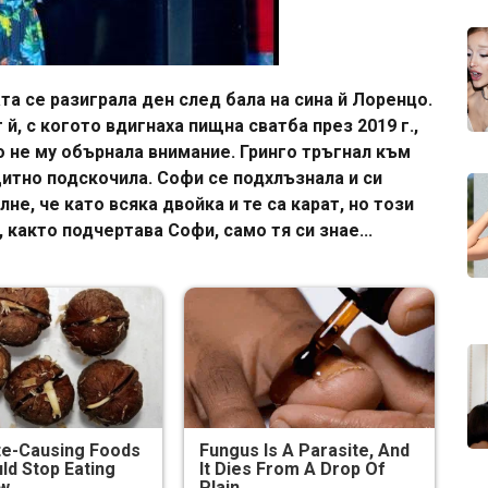
та се разиграла ден след бала на сина й Лоренцо.
й, с когото вдигнаха пищна сватба през 2019 г.,
о не му обърнала внимание. Гринго тръгнал към
ащитно подскочила. Софи се подхлъзнала и си
не, че като всяка двойка и те са карат, но този
, както подчертава Софи, само тя си знае...
te-Causing Foods
Fungus Is A Parasite, And
ld Stop Eating
It Dies From A Drop Of
ow
Plain...