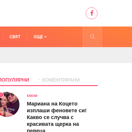
СВЯТ
ОЩЕ
ПОПУЛЯРНИ
КОМЕНТИРАНИ
1
КЛЮКИ
Мариана на Коцето
изплаши феновете си!
Какво се случва с
красивата щерка на
певеца