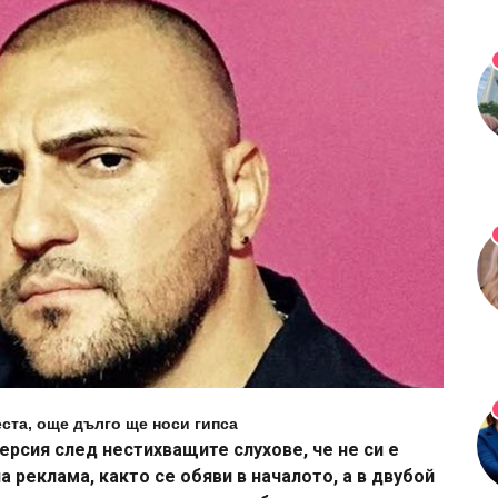
ста, още дълго ще носи гипса
ерсия след нестихващите слухове, че не си е
а реклама, както се обяви в началото, а в двубой