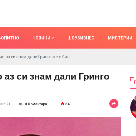
БОПИТНО
НОВИНИ
ШОУБИЗНЕС
МИСТЕРИИ
о аз си знам дали Гринго ме е бил!
аз си знам дали Гринго
 Jun 21
0 Коментара
840