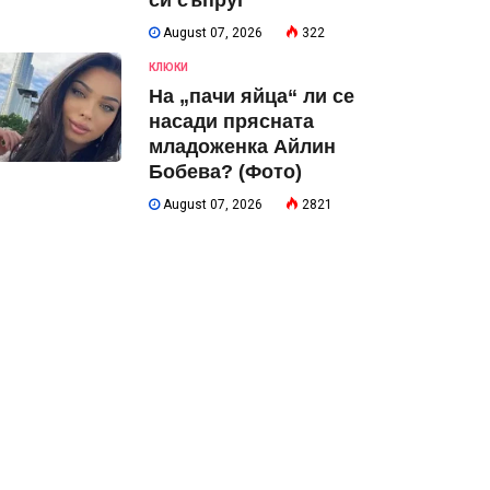
си съпруг
August 07, 2026
322
КЛЮКИ
На „пачи яйца“ ли се
насади прясната
младоженка Айлин
Бобева? (Фото)
August 07, 2026
2821