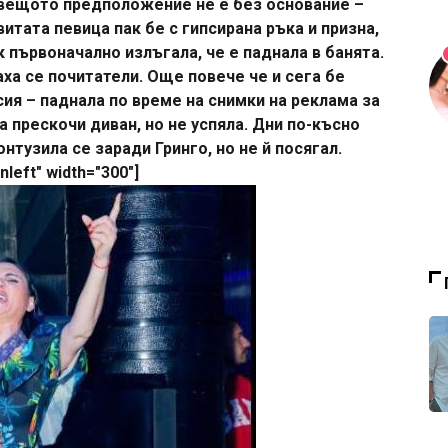
ловещото предположение не е без основание –
итата певица пак бе с гипсирана ръка и призна,
к първоначално излъгала, че е паднала в банята.
аха се почитатели. Още повече че и сега бе
ия – паднала по време на снимки на реклама за
а прескочи диван, но не успяла. Дни по-късно
нтузила се заради Гринго, но не й посягал.
nleft" width="300"]