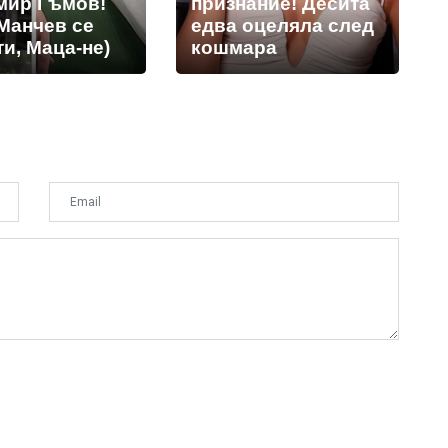
мир Гъмов!
признание! Десита
Манчев се
едва оцеляла след
и, Маца-не)
кошмара