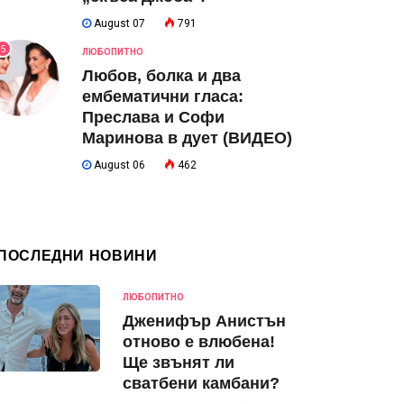
August 07
791
5
ЛЮБОПИТНО
Любов, болка и два
ембематични гласа:
Преслава и Софи
Маринова в дует (ВИДЕО)
August 06
462
ПОСЛЕДНИ НОВИНИ
ЛЮБОПИТНО
Дженифър Анистън
отново е влюбена!
Ще звънят ли
сватбени камбани?