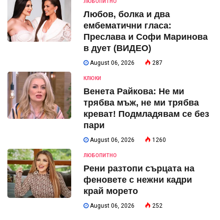
ЛЮБОПИТНО
Любов, болка и два
ембематични гласа:
Преслава и Софи Маринова
в дует (ВИДЕО)
August 06, 2026
287
КЛЮКИ
Венета Райкова: Не ми
трябва мъж, не ми трябва
креват! Подмладявам се без
пари
August 06, 2026
1260
ЛЮБОПИТНО
Рени разтопи сърцата на
феновете с нежни кадри
край морето
August 06, 2026
252