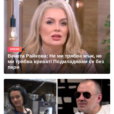
КЛЮКИ
Венета Райкова: Не ми трябва мъж, не
ми трябва креват! Подмладявам се без
пари