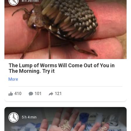
8 h 36 min
The Lump of Worms Will Come Out of You in
The Morning. Try it
More
410
101
121
5 h 4 min