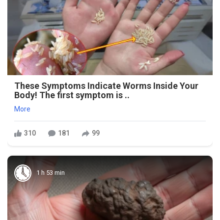
These Symptoms Indicate Worms Inside Your
Body! The first symptom is ..
More
310
181
99
1 h 53 min