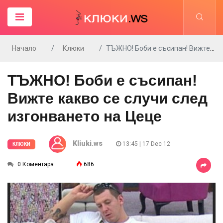
Начало
Клюки
ТЪЖНО! Боби е съсипан! Вижте какво се случи след изгонването на Цеце
ТЪЖНО! Боби е съсипан!
Вижте какво се случи след
изгонването на Цеце
Kliuki.ws
13:45 | 17 Dec 12
КЛЮКИ
0 Коментара
686