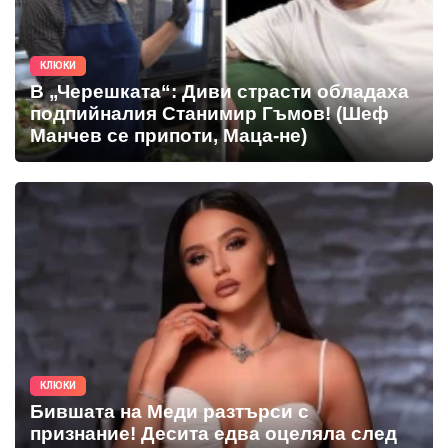
КЛЮКИ
В „Черешката“: Диви страсти обладаха
подпийналия Станимир Гъмов! (Шеф
Манчев се припоти, Маца-не)
КЛЮКИ
Бившата на Меди разтърси с
признание! Десита едва оцеляла след