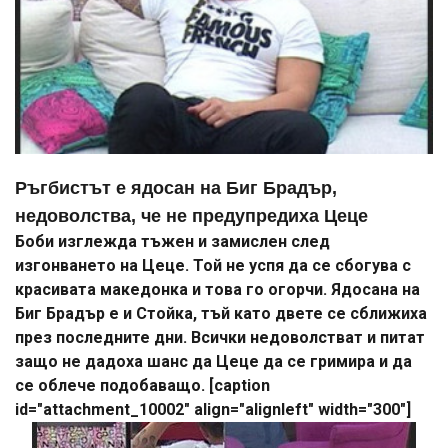
Ръгбистът е ядосан на Биг Брадър,
недоволства, че не предупредиха Цеце
Боби изглежда тъжен и замислен след
изгонването на Цеце. Той не успя да се сбогува с
красивата македонка и това го огорчи. Ядосана на
Биг Брадър е и Стойка, тъй като двете се сближиха
през последните дни. Всички недоволстват и питат
защо не дадоха шанс да Цеце да се гримира и да
се облече подобаващо. [caption
id="attachment_10002" align="alignleft" width="300"]