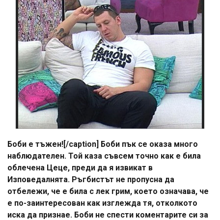
Боби е тъжен![/caption] Боби пък се оказа много
наблюдателен. Той каза съвсем точно как е била
облечена Цеце, преди да я извикат в
Изповедалнята. Ръгбистът не пропусна да
отбележи, че е била с лек грим, което означава, че
е по-заинтересован как изглежда тя, отколкото
иска да признае. Боби не спести коментарите си за