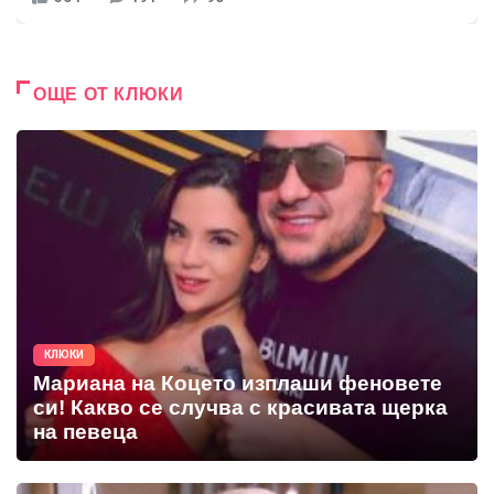
ОЩЕ ОТ КЛЮКИ
КЛЮКИ
Мариана на Коцето изплаши феновете
си! Какво се случва с красивата щерка
на певеца