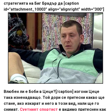
стратегията на Биг Брадър да [caption
id="attachment_10003" align="alignright" width="300"]
Влюбен ли е Боби в Цеце?[/caption] изгони Цеце
така изненадващо. Той дори се притесни какво ще
стане, ако изкарат и него в този вид, нали ще го
снимат.
Суетният спортист
е видимо притеснен как