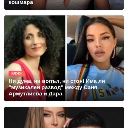
кошмара
КЛЮКИ
Ни дума, ни вопъл, ни стон! Има ли
"музикален развод" между Саня
Армутлиева и Дара