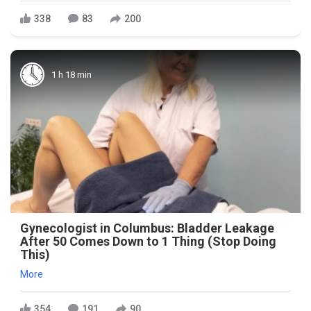
338
83
200
1 h 18 min
Gynecologist in Columbus: Bladder Leakage
After 50 Comes Down to 1 Thing (Stop Doing
This)
More
354
191
90