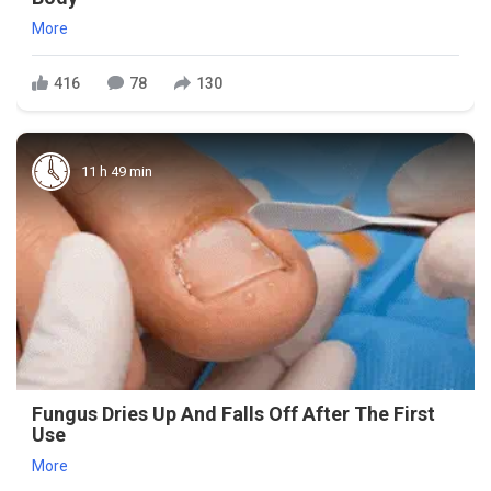
More
416
78
130
11 h 49 min
Fungus Dries Up And Falls Off After The First
Use
More