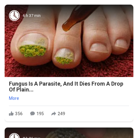
6 h 37 min
Fungus Is A Parasite, And It Dies From A Drop
Of Plain...
More
356
195
249