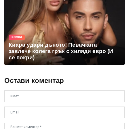
КЛЮКИ
Киара удари дъното! Певачката
завлече колега грък с хиляди евро (И
се покри)
Остави коментар