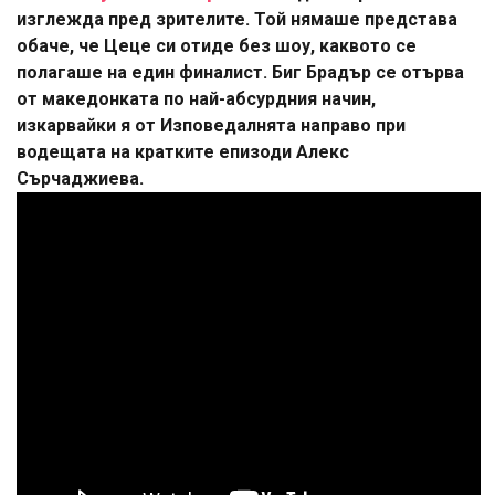
изглежда пред зрителите. Той нямаше представа
обаче, че Цеце си отиде без шоу, каквото се
полагаше на един финалист. Биг Брадър се отърва
от македонката по най-абсурдния начин,
изкарвайки я от Изповедалнята направо при
водещата на кратките епизоди Алекс
Сърчаджиева.