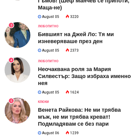
Гъмов! (Шеф Манчев се припоти,
Маца-не)
August 05
3220
3
ЛЮБОПИТНО
Бившият на Джей Ло: Тя ми
изневеряваше през ден
August 05
2373
4
ЛЮБОПИТНО
Неочаквана роля за Мария
Силвестър: Защо избраха именно
нея
August 05
1624
5
КЛЮКИ
Венета Райкова: Не ми трябва
мъж, не ми трябва креват!
Подмладявам се без пари
August 06
1239