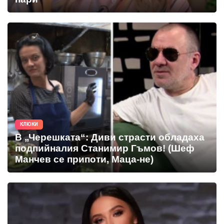
КЛЮКИ
В „Черешката“: Диви страсти обладаха
подпийналия Станимир Гъмов! (Шеф
Манчев се припоти, Маца-не)