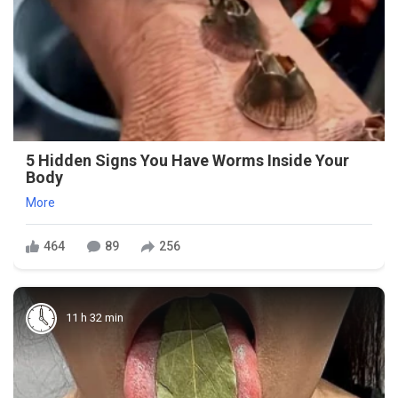
5 Hidden Signs You Have Worms Inside Your
Body
More
464
89
256
11 h 32 min