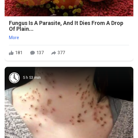
Fungus Is A Parasite, And It Dies From A Drop
Of Plain...
More
181
137
377
5 h 53 min