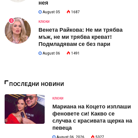
нея
August 05
1687
5
КЛЮКИ
Венета Райкова: Не ми трябва
мъж, не ми трябва креват!
Подмладявам се без пари
August 06
1491
ПОСЛЕДНИ НОВИНИ
КЛЮКИ
Мариана на Коцето изплаши
феновете си! Какво се
случва с красивата щерка на
певеца
August 06, 2026
5327