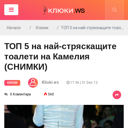
Начало
Клюки
ТОП 5 на най-стряскащите тоалети на Камелия (СНИМКИ)
ТОП 5 на най-стряскащите
тоалети на Камелия
(СНИМКИ)
Kliuki.ws
17:36 | 31 Dec 12
КЛЮКИ
0 Коментара
560