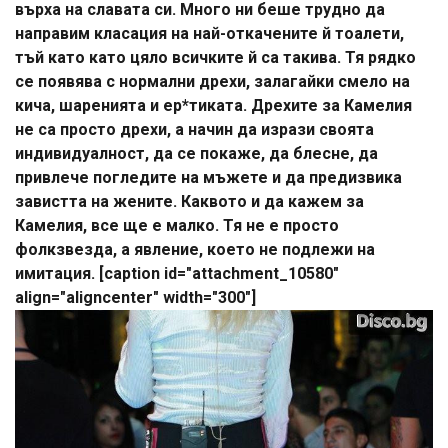
върха на славата си. Много ни беше трудно да
направим класация на най-откачените й тоалети,
тъй като като цяло всичките й са такива. Тя рядко
се появява с нормални дрехи, залагайки смело на
кича, шаренията и ер*тиката. Дрехите за Камелия
не са просто дрехи, а начин да изрази своята
индивидуалност, да се покаже, да блесне, да
привлече погледите на мъжете и да предизвика
завистта на жените. Каквото и да кажем за
Камелия, все ще е малко. Тя не е просто
фолкзвезда, а явление, което не подлежи на
имитация. [caption id="attachment_10580"
align="aligncenter" width="300"]