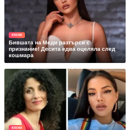
КЛЮКИ
Бившата на Меди разтърси с
признание! Десита едва оцеляла след
кошмара
КЛЮКИ