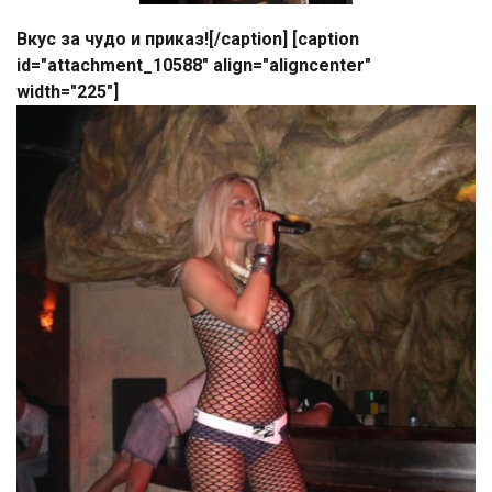
Вкус за чудо и приказ![/caption] [caption
id="attachment_10588" align="aligncenter"
width="225"]