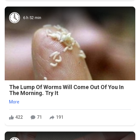
6 h 52 min
The Lump Of Worms Will Come Out Of You In
The Morning. Try It
More
422
71
191