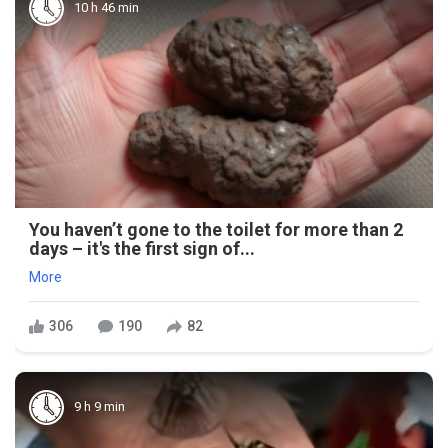
10 h 46 min
You haven’t gone to the toilet for more than 2
days – it's the first sign of...
More
306
190
82
9 h 9 min