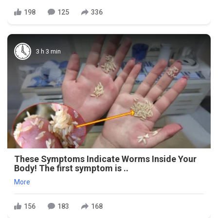
198
125
336
3 h 3 min
These Symptoms Indicate Worms Inside Your
Body! The first symptom is ..
More
156
183
168