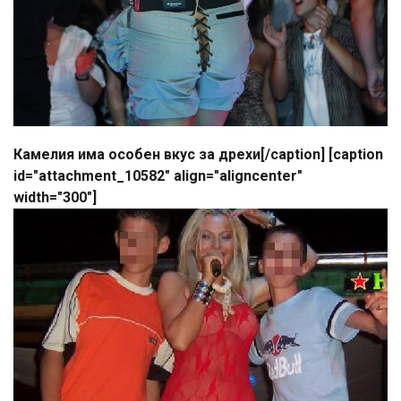
Камелия има особен вкус за дрехи[/caption] [caption
id="attachment_10582" align="aligncenter"
width="300"]