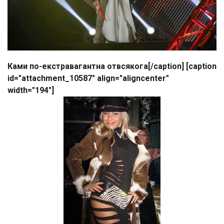
Ками по-екстравагантна отвсякога[/caption] [caption
id="attachment_10587" align="aligncenter"
width="194"]