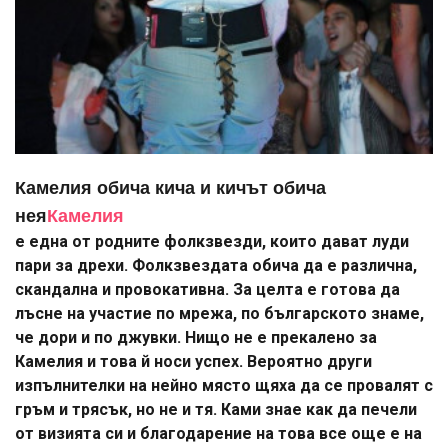
Камелия обича кича и кичът обича
нея
Камелия
е една от родните фолкзвезди, които дават луди
пари за дрехи. Фолкзвездата обича да е различна,
скандална и провокативна. За целта е готова да
лъсне на участие по мрежа, по българското знаме,
че дори и по джувки. Нищо не е прекалено за
Камелия и това й носи успех. Вероятно други
изпълнителки на нейно място щяха да се провалят с
гръм и трясък, но не и тя. Ками знае как да печели
от визията си и благодарение на това все още е на