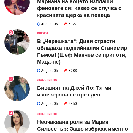
Мариана на Коцето изплаши
феновете си! Какво се случва с
красивата щерка на певеца
August 06
5327
2
КЛЮКИ
В „Черешката“: Диви страсти
обладаха подпийналия Станимир
Гъмов! (Шеф Манчев се припоти,
Маца-не)
August 05
3283
3
ЛЮБОПИТНО
Бившият на Джей Ло: Тя ми
изневеряваше през ден
August 05
2450
4
ЛЮБОПИТНО
Неочаквана роля за Мария
Силвестър: Защо избраха именно