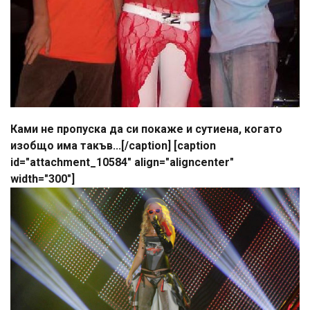
Ками не пропуска да си покаже и сутиена, когато
изобщо има такъв...[/caption] [caption
id="attachment_10584" align="aligncenter"
width="300"]