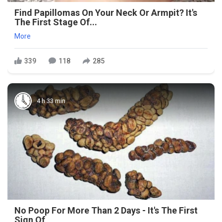
Find Papillomas On Your Neck Or Armpit? It's
The First Stage Of...
More
339
118
285
4 h 33 min
No Poop For More Than 2 Days - It's The First
Sign Of