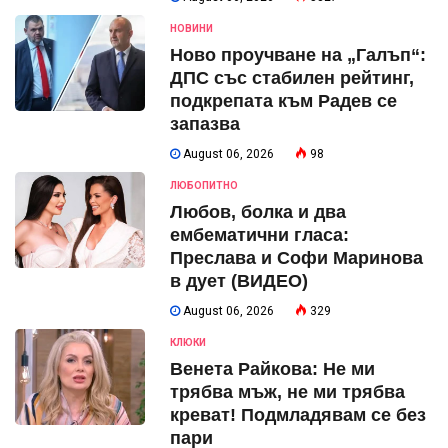
НОВИНИ
Ново проучване на „Галъп“:
ДПС със стабилен рейтинг,
подкрепата към Радев се
запазва
August 06, 2026
98
ЛЮБОПИТНО
Любов, болка и два
ембематични гласа:
Преслава и Софи Маринова
в дует (ВИДЕО)
August 06, 2026
329
КЛЮКИ
Венета Райкова: Не ми
трябва мъж, не ми трябва
креват! Подмладявам се без
пари