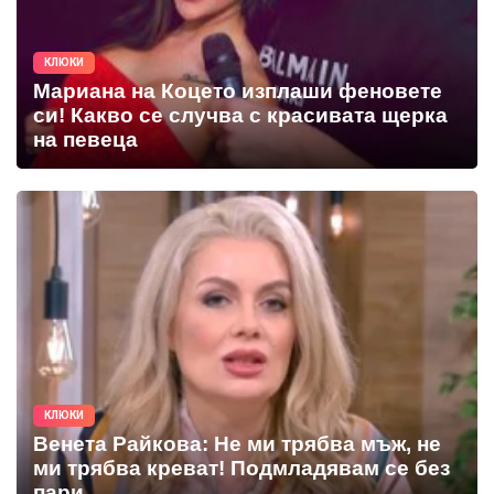
КЛЮКИ
Мариана на Коцето изплаши феновете
си! Какво се случва с красивата щерка
на певеца
КЛЮКИ
Венета Райкова: Не ми трябва мъж, не
ми трябва креват! Подмладявам се без
пари