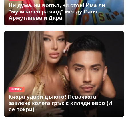
Ни дума, ни вопъл, ни стон! Има ли
"музикален развод" между Саня
Армутлиева и Дара
КЛЮКИ
Киара удари дъното! Певачката
завлече колега грък с хиляди евро (И
се покри)