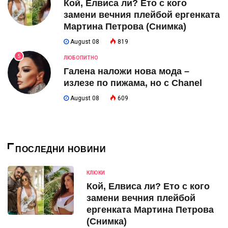
Кой, Елвиса ли? Ето с кого
замени вечния плейбой ергенката
Мартина Петрова (Снимка)
August 08
819
5
ЛЮБОПИТНО
Галена наложи нова мода –
излезе по пижама, но с Chanel
August 08
609
ПОСЛЕДНИ НОВИНИ
КЛЮКИ
Кой, Елвиса ли? Ето с кого
замени вечния плейбой
ергенката Мартина Петрова
(Снимка)