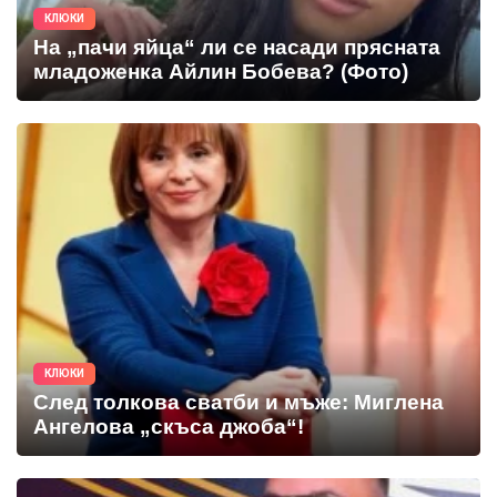
КЛЮКИ
На „пачи яйца“ ли се насади прясната
младоженка Айлин Бобева? (Фото)
КЛЮКИ
След толкова сватби и мъже: Миглена
Ангелова „скъса джоба“!