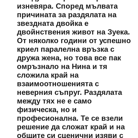
изневяра. Според мълвата
причината за раздялата на
звездната двойка е
двойнствения живот на Зуека.
От няколко години от успешно
криел паралелна връзка с
дружа жена, но това все пак
омръзнало на Нина и тя
сложила край на
взаимоотношенията с
неверния съпруг. Раздялата
между тях не е само
физическа, но и
професионална. Те се взели
решение да сложат край и на
общите си сценични изяви с