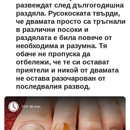
развеждат след дългогодишна
раздяла. Русокоската твърди,
че двамата просто са тръгнали
в различни посоки и
раздялата е била повече от
необходима и разумна. Тя
обаче не пропуска да
отбележи, че те си остават
приятели и никой от двамата
не остава разочарован от
последвалия развод.
10 h 56 min