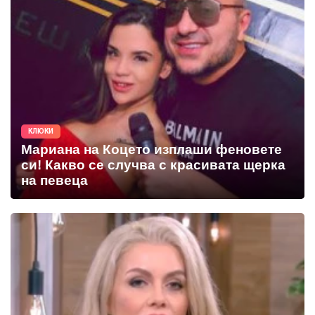
КЛЮКИ
Мариана на Коцето изплаши феновете
си! Какво се случва с красивата щерка
на певеца