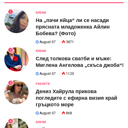
1
КЛЮКИ
На „пачи яйца“ ли се насади
прясната младоженка Айлин
Бобева? (Фото)
August 07
3871
2
КЛЮКИ
След толкова сватби и мъже:
Миглена Ангелова „скъса джоба“!
August 07
1120
3
РИАЛИТИ
Дениз Хайрула прикова
погледите с ефирна визия край
гръцкото море
August 07
868
4
КЛЮКИ