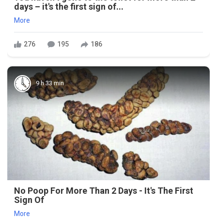
days – it's the first sign of...
More
276
195
186
9 h 33 min
No Poop For More Than 2 Days - It's The First
Sign Of
More