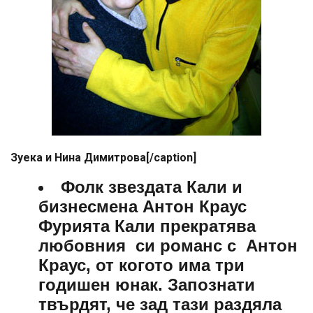
Зуека и Нина Димитрова[/caption]
Фолк звездата Кали и
бизнесмена Антон Краус
Фурията Кали прекратява
любовния си романс с Антон
Краус, от когото има три
годишен юнак. Запознати
твърдят, че зад тази раздяла