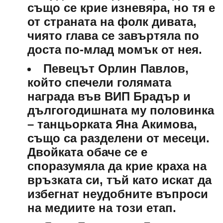
също се крие изневяра, но тя е
от страната на фолк дивата,
чиято глава се завъртяла по
доста по-млад момък от нея.
Певецът Орлин Павлов,
който спечели голямата
награда във ВИП Брадър и
дългогодишната му половинка
– танцьорката Яна Акимова,
също са разделени от месеци.
Двойката обаче се е
споразумяла да крие краха на
връзката си, тъй като искат да
избегнат неудобните въпроси
на медиите на този етап.