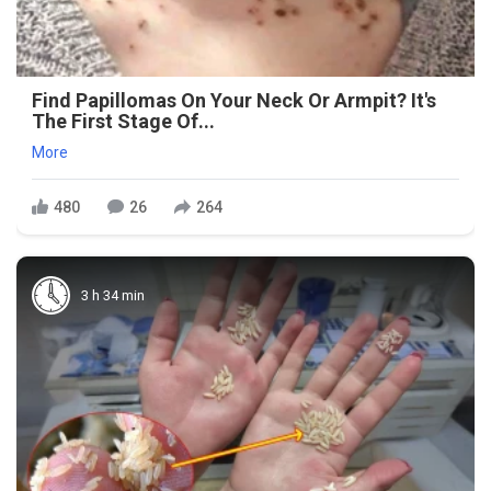
Find Papillomas On Your Neck Or Armpit? It's
The First Stage Of...
More
480
26
264
3 h 34 min