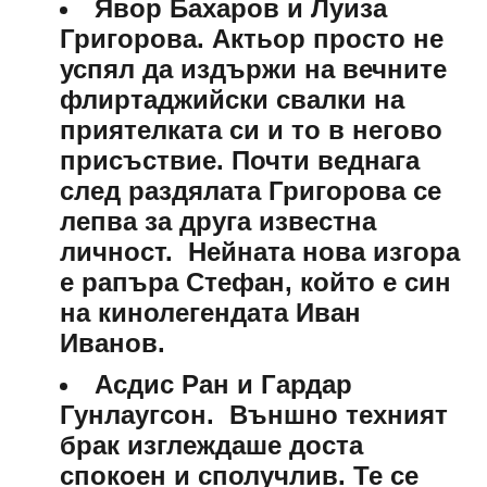
Явор Бахаров и Луиза
Григорова
. Актьор просто не
успял да издържи на вечните
флиртаджийски свалки на
приятелката си и то в негово
присъствие. Почти веднага
след раздялата Григорова се
лепва за друга известна
личност. Нейната нова изгора
е рапъра Стефан, който е син
на кинолегендата Иван
Иванов.
Асдис Ран и Гардар
Гунлаугсон
. Външно техният
брак изглеждаше доста
спокоен и сполучлив. Те се