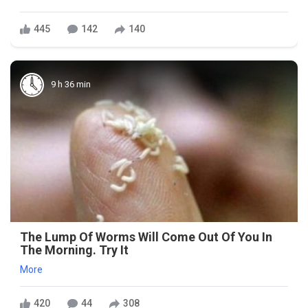
445
142
140
9 h 36 min
The Lump Of Worms Will Come Out Of You In
The Morning. Try It
More
420
44
308