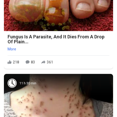
Fungus Is A Parasite, And It Dies From A Drop
Of Plain...
More
218
83
361
11 h 30 min