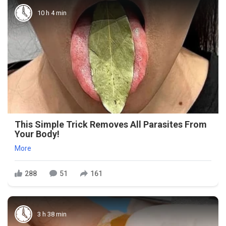
10 h 4 min
This Simple Trick Removes All Parasites From
Your Body!
More
288
51
161
3 h 38 min