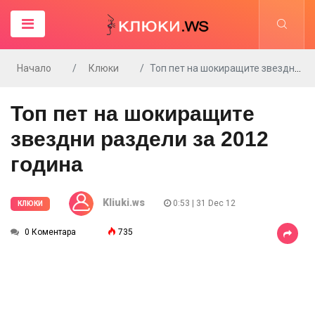
Начало
Клюки
Топ пет на шокиращите звездни раздели за 2012 година
Топ пет на шокиращите
звездни раздели за 2012
година
Kliuki.ws
0:53 | 31 Dec 12
КЛЮКИ
0 Коментара
735