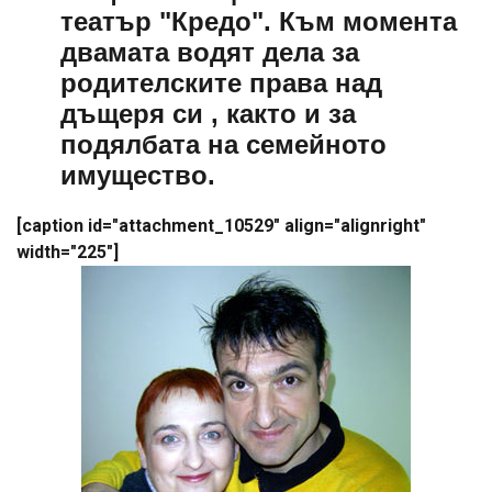
театър "Кредо". Към момента
двамата водят дела за
родителските права над
дъщеря си , както и за
подялбата на семейното
имущество.
[caption id="attachment_10529" align="alignright"
width="225"]