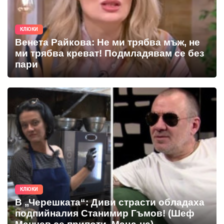
КЛЮКИ
Венета Райкова: Не ми трябва мъж, не
ми трябва креват! Подмладявам се без
пари
КЛЮКИ
В „Черешката“: Диви страсти обладаха
подпийналия Станимир Гъмов! (Шеф