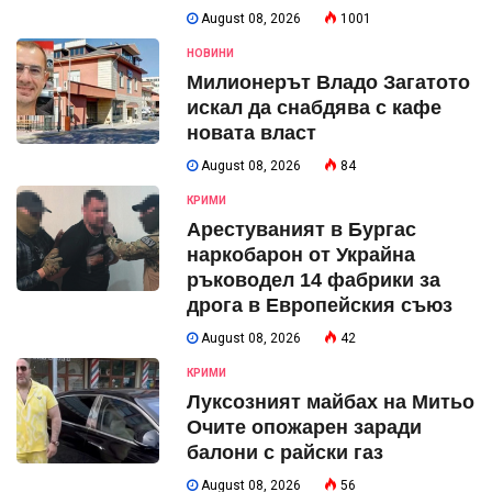
August 08, 2026
1001
НОВИНИ
Милионерът Владо Загатото
искал да снабдява с кафе
новата власт
August 08, 2026
84
КРИМИ
Арестуваният в Бургас
наркобарон от Украйна
ръководел 14 фабрики за
дрога в Европейския съюз
August 08, 2026
42
КРИМИ
Луксозният майбах на Митьо
Очите опожарен заради
балони с райски газ
August 08, 2026
56