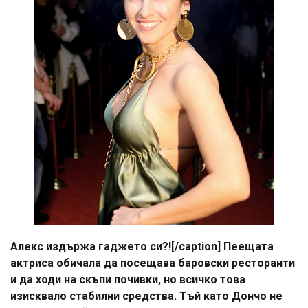
Алекс издържа гаджето си?![/caption] Пеещата
актриса обичала да посещава баровски ресторанти
и да ходи на скъпи почивки, но всичко това
изисквало стабилни средства. Тъй като Дончо не