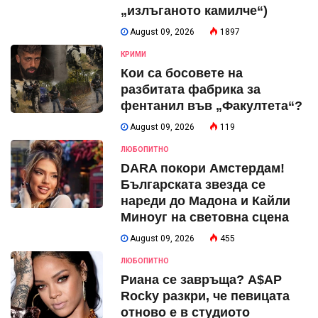
„излъганото камилче“)
August 09, 2026
1897
КРИМИ
Кои са босовете на
разбитата фабрика за
фентанил във „Факултета“?
August 09, 2026
119
ЛЮБОПИТНО
DARA покори Амстердам!
Българската звезда се
нареди до Мадона и Кайли
Миноуг на световна сцена
August 09, 2026
455
ЛЮБОПИТНО
Риана се завръща? A$AP
Rocky разкри, че певицата
отново е в студиото