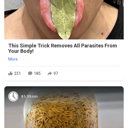
This Simple Trick Removes All Parasites From
Your Body!
More
251
185
97
8 h 39 min