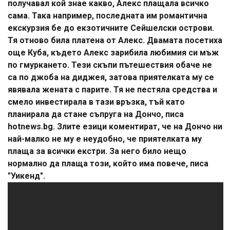
получавал кой знае какво, Алекс плащала всичко
сама. Така например, последната им романтична
екскурзия бе до екзотичните Сейшелски острови.
Тя отново била платена от Алекс. Двамата посетиха
още Куба, където Алекс зарибила любимия си мъж
по гмуркането. Тези скъпи пътешествия обаче не
са по джоба на диджея, затова приятелката му се
явявала жената с парите. Тя не пестяла средства и
смело инвестирала в тази връзка, тъй като
планирала да стане съпруга на Дончо, писа
hotnews.bg. Злите езици коментират, че на Дончо ни
най-малко не му е неудобно, че приятелката му
плаща за всички екстри. За него било нещо
нормално да плаща този, който има повече, писа
"Уикенд".