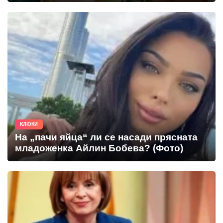
КЛЮКИ
На „пачи яйца“ ли се насади прясната
младоженка Айлин Бобева? (Фото)