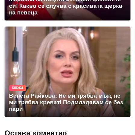
си! Какво се случва с красивата щерка
на певеца
КЛЮКИ
Венета Райкова: Не ми трябва мъж, не
ми трябва креват! Подмладявам се без
пари
Остави коментар