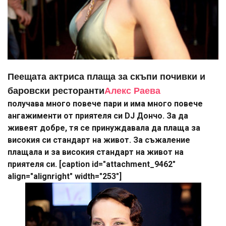
Пеещата актриса плаща за скъпи почивки и
баровски ресторанти
Алекс Раева
получава много повече пари и има много повече
ангажименти от приятеля си DJ Дончо. За да
живеят добре, тя се принуждавала да плаща за
високия си стандарт на живот. За съжаление
плащала и за високия стандарт на живот на
приятеля си. [caption id="attachment_9462"
align="alignright" width="253"]