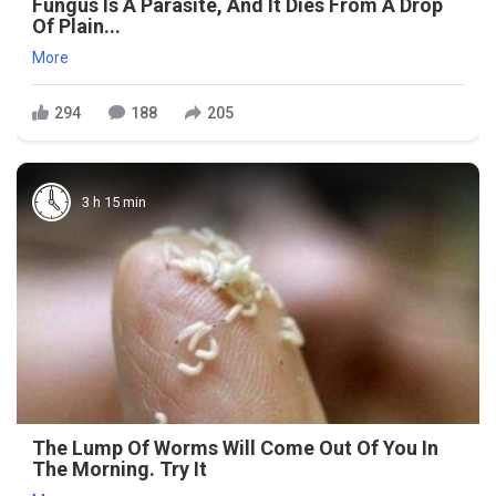
Fungus Is A Parasite, And It Dies From A Drop
Of Plain...
More
294
188
205
3 h 15 min
The Lump Of Worms Will Come Out Of You In
The Morning. Try It