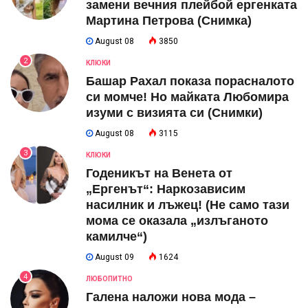
замени вечния плейбой ергенката
Мартина Петрова (Снимка)
August 08
3850
2
КЛЮКИ
Башар Рахал показа порасналото
си момче! Но майката Любомира
изуми с визията си (Снимки)
August 08
3115
3
КЛЮКИ
Годеникът на Венета от
„Ергенът“: Наркозависим
насилник и лъжец! (Не само тази
мома се оказала „излъганото
камилче“)
August 09
1624
4
ЛЮБОПИТНО
Галена наложи нова мода –