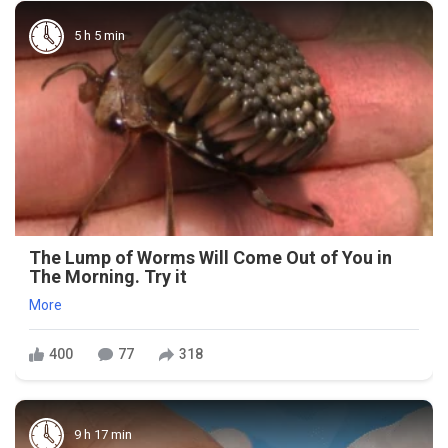
5 h 5 min
The Lump of Worms Will Come Out of You in
The Morning. Try it
More
400
77
318
9 h 17 min