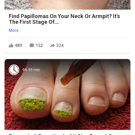
Find Papillomas On Your Neck Or Armpit? It's
The First Stage Of...
More
489
152
324
9 h 55 min