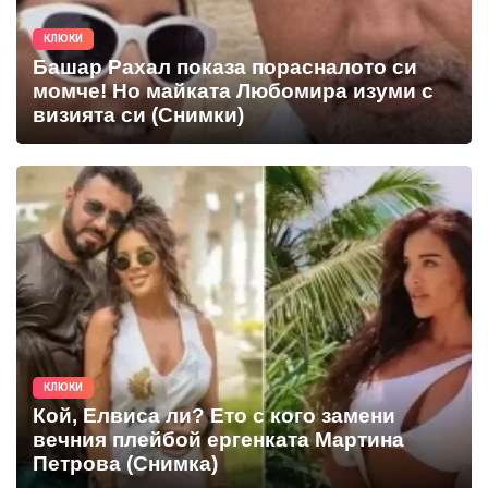
КЛЮКИ
Башар Рахал показа порасналото си
момче! Но майката Любомира изуми с
визията си (Снимки)
КЛЮКИ
Кой, Елвиса ли? Ето с кого замени
вечния плейбой ергенката Мартина
Петрова (Снимка)