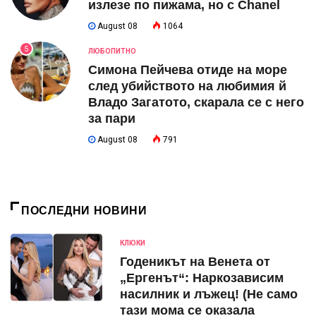
излезе по пижама, но с Chanel
August 08
1064
5
ЛЮБОПИТНО
Симона Пейчева отиде на море
след убийството на любимия й
Владо Загатото, скарала се с него
за пари
August 08
791
ПОСЛЕДНИ НОВИНИ
КЛЮКИ
Годеникът на Венета от
„Ергенът“: Наркозависим
насилник и лъжец! (Не само
тази мома се оказала