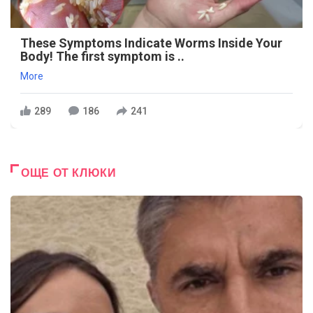
These Symptoms Indicate Worms Inside Your
Body! The first symptom is ..
More
289
186
241
ОЩЕ ОТ КЛЮКИ