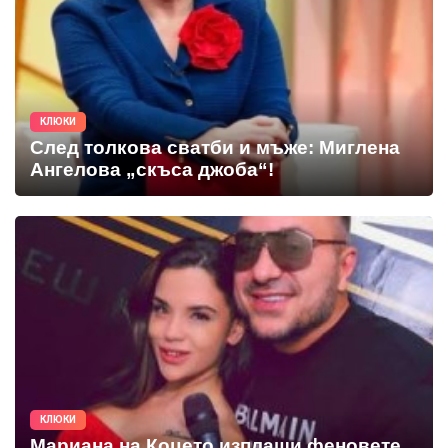
КЛЮКИ
След толкова сватби и мъже: Миглена
Ангелова „скъса джоба“!
КЛЮКИ
Мариана на Коцето изплаши феновете