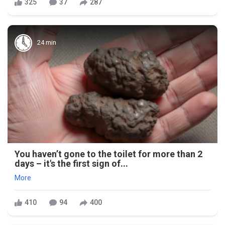
325
37
287
24 min
You haven’t gone to the toilet for more than 2
days – it's the first sign of...
More
410
94
400