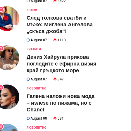
August 07
3822
2
КЛЮКИ
След толкова сватби и
мъже: Миглена Ангелова
„скъса джоба“!
August 07
1113
3
РИАЛИТИ
Дениз Хайрула прикова
погледите с ефирна визия
край гръцкото море
August 07
847
4
ЛЮБОПИТНО
Галена наложи нова мода
– излезе по пижама, но с
Chanel
August 08
581
5
ЛЮБОПИТНО