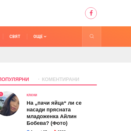
СВЯТ
ОЩЕ
ПОПУЛЯРНИ
КОМЕНТИРАНИ
1
КЛЮКИ
На „пачи яйца“ ли се
насади прясната
младоженка Айлин
Бобева? (Фото)