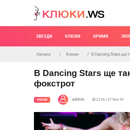
ЗВЕЗДИ
КЛЮКИ
КРИМИ
ЛЮ
Начало
Клюки
В Dancing Stars ще
В Dancing Stars ще та
фокстрот
admin
23:06 | 07 Nov 09
КЛЮКИ