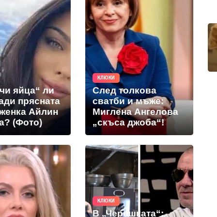
КЛЮКИ
чи яйца“ ли
След толкова
ади прясната
сватби и мъже:
женка Айлин
Миглена Ангелова
а? (Фото)
„скъса джоба“!
КЛЮКИ
В „Черешката“: