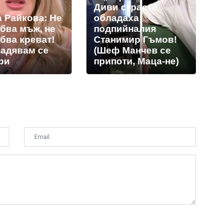
Диви страсти
а Райкова: Не
обладаха
бва мъж, не
подпийналия
бва креват!
Станимир Гъмов!
адявам се
(Шеф Манчев се
ри
припоти, Маца-не)