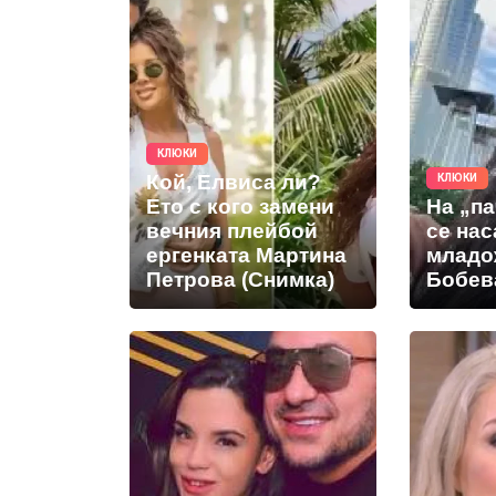
КЛЮКИ
Кой, Елвиса ли?
КЛЮКИ
Ето с кого замени
На „па
вечния плейбой
се нас
ергенката Мартина
младо
Петрова (Снимка)
Бобев