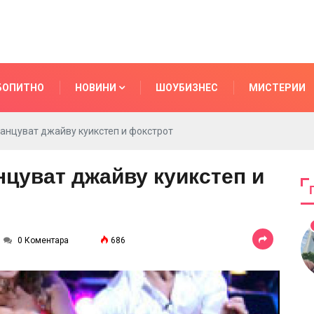
БОПИТНО
НОВИНИ
ШОУБИЗНЕС
МИСТЕРИИ
 танцуват джайву куикстеп и фокстрот
нцуват джайву куикстеп и
0 Коментара
686