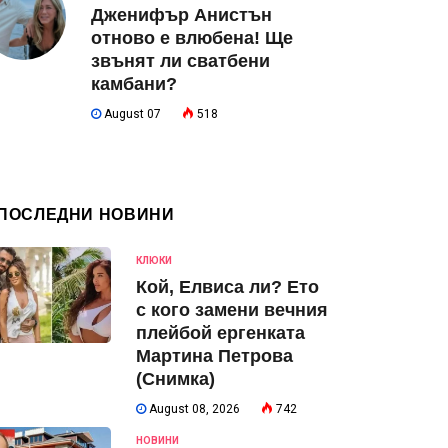
Дженифър Анистън
отново е влюбена! Ще
звънят ли сватбени
камбани?
August 07
518
ПОСЛЕДНИ НОВИНИ
КЛЮКИ
Кой, Елвиса ли? Ето
с кого замени вечния
плейбой ергенката
Мартина Петрова
(Снимка)
August 08, 2026
742
НОВИНИ