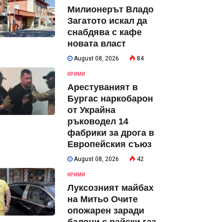
Милионерът Владо
Загатото искал да
снабдява с кафе
новата власт
August 08, 2026
84
КРИМИ
Арестуваният в
Бургас наркобарон
от Украйна
ръководел 14
фабрики за дрога в
Европейския съюз
August 08, 2026
42
КРИМИ
Луксозният майбах
на Митьо Очите
опожарен заради