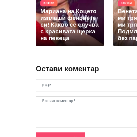
КЛЮКИ
КЛЮКИ
Мариана на Коцето
Венет
изплаши феновете
ми тря
си! Какво се случва
ми тря
с красивата щерка
Подмл
на певеца
без па
Остави коментар