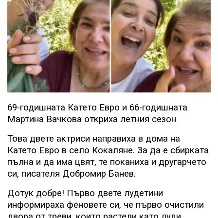
69-годишната Катето Евро и 66-годишната
Мартина Вачкова откриха летния сезон
Това двете актриси направиха в дома на
Катето Евро в село Кокаляне. За да е сбирката
пълна и да има цвят, те поканиха и другарчето
си, писателя Добромир Банев.
Дотук добре! Първо двете лудетини
информираха феновете си, че първо очистили
двора от треви, които растели като луди