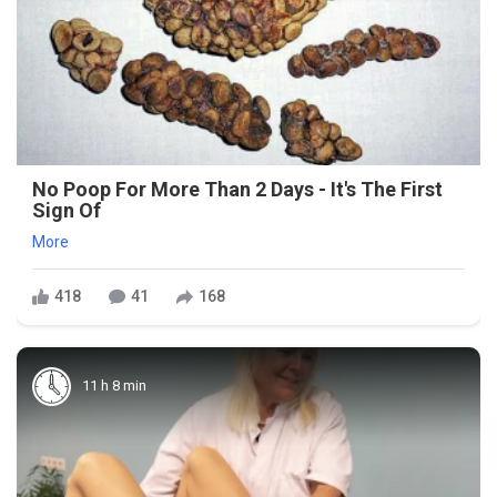
No Poop For More Than 2 Days - It's The First
Sign Of
More
418
41
168
11 h 8 min