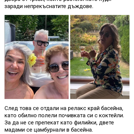
заради непрекъснатите дъждове.
След това се отдали на релакс край басейна,
като обилно полели почивката си с коктейли.
За да не се препекат като филийки, двете
мадами се цамбурнали в басейна.