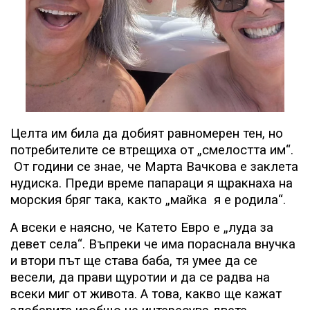
Целта им била да добият равномерен тен, но
потребителите се втрещиха от „смелостта им“.
От години се знае, че Марта Вачкова е заклета
нудиска. Преди време папараци я щракнаха на
морския бряг така, както „майка
я е родила“.
А всеки е наясно, че Катето Евро е „луда за
девет села“. Въпреки че има пораснала внучка
и втори път ще става баба, тя умее да се
весели, да прави щуротии и да се радва на
всеки миг от живота. А това, какво ще кажат