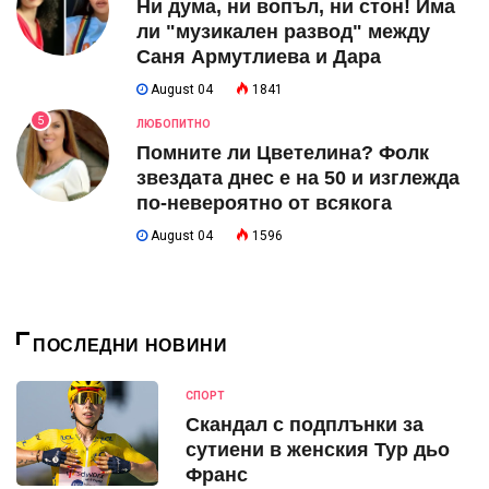
Ни дума, ни вопъл, ни стон! Има
ли "музикален развод" между
Саня Армутлиева и Дара
August 04
1841
5
ЛЮБОПИТНО
Помните ли Цветелина? Фолк
звездата днес е на 50 и изглежда
по-невероятно от всякога
August 04
1596
ПОСЛЕДНИ НОВИНИ
СПОРТ
Скандал с подплънки за
сутиени в женския Тур дьо
Франс