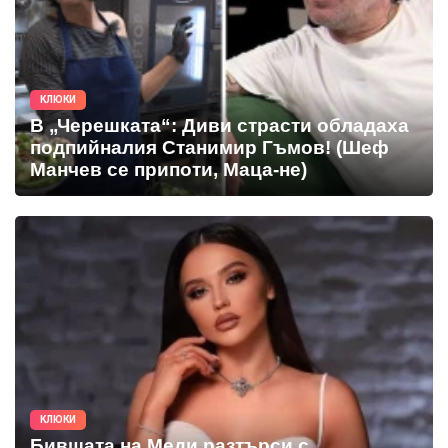
КЛЮКИ
В „Черешката“: Диви страсти обладаха
подпийналия Станимир Гъмов! (Шеф
Манчев се припоти, Маца-не)
КЛЮКИ
Бившата на Меди разтърси с