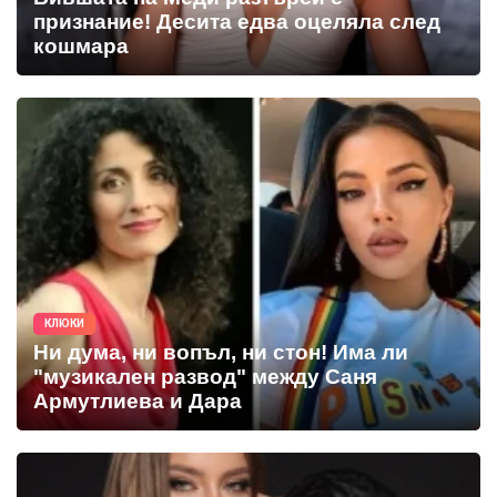
признание! Десита едва оцеляла след
кошмара
КЛЮКИ
Ни дума, ни вопъл, ни стон! Има ли
"музикален развод" между Саня
Армутлиева и Дара