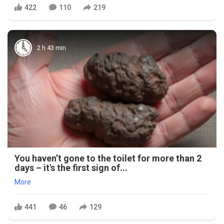
422
110
219
2 h 43 min
You haven’t gone to the toilet for more than 2
days – it's the first sign of...
More
441
46
129