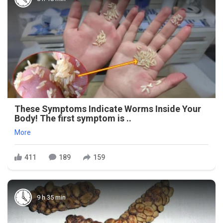
These Symptoms Indicate Worms Inside Your
Body! The first symptom is ..
More
411
189
159
9 h 35 min