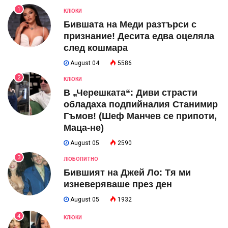
1
КЛЮКИ
Бившата на Меди разтърси с
признание! Десита едва оцеляла
след кошмара
August 04
5586
2
КЛЮКИ
В „Черешката“: Диви страсти
обладаха подпийналия Станимир
Гъмов! (Шеф Манчев се припоти,
Маца-не)
August 05
2590
3
ЛЮБОПИТНО
Бившият на Джей Ло: Тя ми
изневеряваше през ден
August 05
1932
4
КЛЮКИ