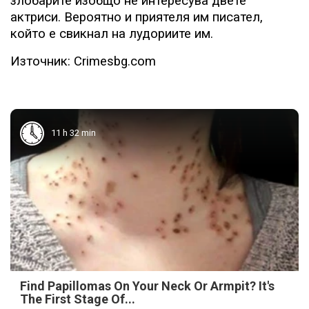
злобарите изобщо не интересува двете
актриси. Вероятно и приятеля им писател,
който е свикнал на лудориите им.
Източник: Crimesbg.com
11 h 32 min
Find Papillomas On Your Neck Or Armpit? It's
The First Stage Of...