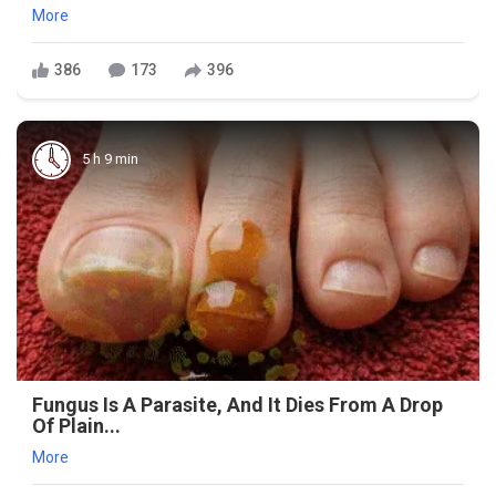
More
386
173
396
5 h 9 min
Fungus Is A Parasite, And It Dies From A Drop
Of Plain...
More