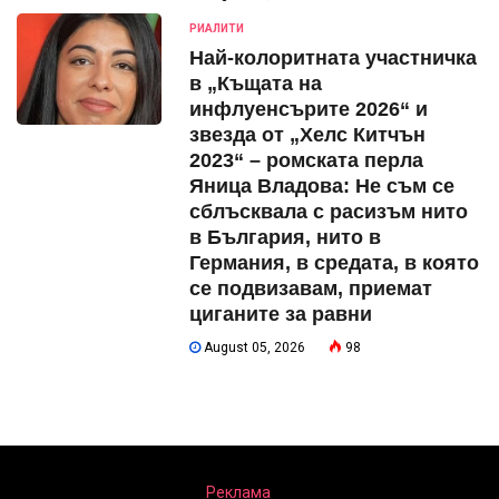
РИАЛИТИ
Най-колоритната участничка
в „Къщата на
инфлуенсърите 2026“ и
звезда от „Хелс Китчън
2023“ – ромската перла
Яница Владова: Не съм се
сблъсквала с расизъм нито
в България, нито в
Германия, в средата, в която
се подвизавам, приемат
циганите за равни
August 05, 2026
98
Реклама