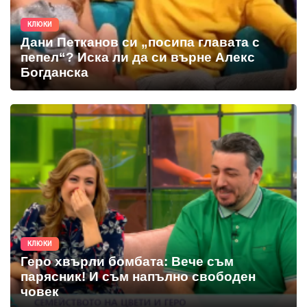
КЛЮКИ
Дани Петканов си „посипа главата с
пепел“? Иска ли да си върне Алекс
Богданска
КЛЮКИ
Геро хвърли бомбата: Вече съм
парясник! И съм напълно свободен
човек