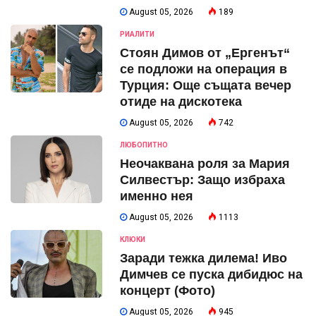
August 05, 2026
189
РИАЛИТИ
Стоян Димов от „Ергенът“
се подложи на операция в
Турция: Още същата вечер
отиде на дискотека
August 05, 2026
742
ЛЮБОПИТНО
Неочаквана роля за Мария
Силвестър: Защо избраха
именно нея
August 05, 2026
1113
КЛЮКИ
Заради тежка дилема! Иво
Димчев се пуска дибидюс на
концерт (Фото)
August 05, 2026
945