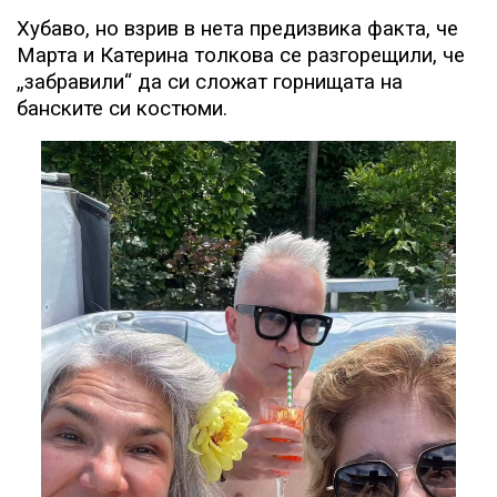
Хубаво, но взрив в нета предизвика факта, че
Марта и Катерина толкова се разгорещили, че
„забравили“ да си сложат горнищата на
банските си костюми.