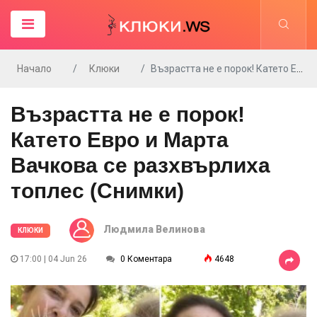
Начало
Клюки
Възрастта не е порок! Катето Евро и Марта Вачкова се разхвърлиха топлес (Снимки)
Възрастта не е порок!
Катето Евро и Марта
Вачкова се разхвърлиха
топлес (Снимки)
Людмила Велинова
КЛЮКИ
17:00 | 04 Jun 26
0 Коментара
4648