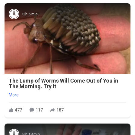
8 h 5 min
The Lump of Worms Will Come Out of You in
The Morning. Try it
More
477
117
187
8 h 18 min