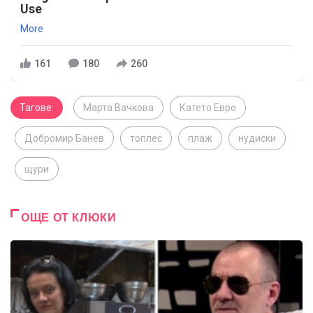
Use
More
161
180
260
Тагове:
Марта Вачкова
Катето Евро
Добромир Банев
топлес
плаж
нудиски
щури
ОЩЕ ОТ КЛЮКИ