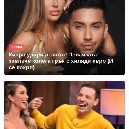
КЛЮКИ
Киара удари дъното! Певачката
завлече колега грък с хиляди евро (И
се покри)