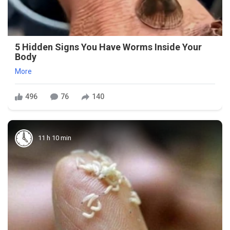
5 Hidden Signs You Have Worms Inside Your
Body
More
496
76
140
11 h 10 min