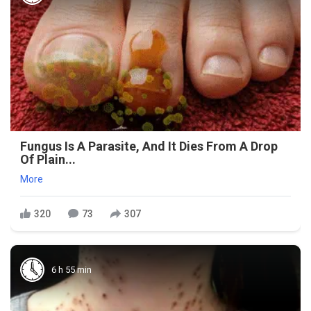
Fungus Is A Parasite, And It Dies From A Drop
Of Plain...
More
320
73
307
6 h 55 min