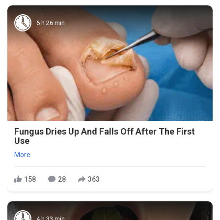
6 h 26 min
Fungus Dries Up And Falls Off After The First
Use
More
158
28
363
4 h 33 min