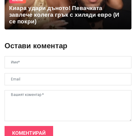
КЛЮКИ
Киара удари дъното! Певачката
завлече колега грък с хиляди евро (И
се покри)
Остави коментар
КОМЕНТИРАЙ