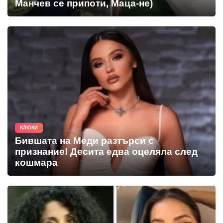
Манчев се припоти, Маца-не)
КЛЮКИ
Бившата на Меди разтърси с
признание! Десита едва оцеляла след
кошмара