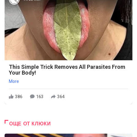
This Simple Trick Removes All Parasites From
Your Body!
More
386
163
364
ОЩЕ ОТ КЛЮКИ