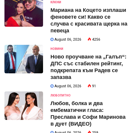
КЛЮКИ
Мариана на Коцето изплаши
феновете си! Какво се
случва с красивата щерка на
певеца
August 06, 2026
4256
НОВИНИ
Ново проучване на „Галъп“:
ДПС със стабилен рейтинг,
подкрепата към Радев се
запазва
August 06, 2026
91
ЛЮБОПИТНО
Любов, болка и два
ембематични гласа:
Преслава и Софи Маринова
в дует (ВИДЕО)
August 06, 2026
259