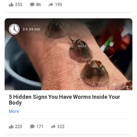
353
86
195
3 h 39 min
5 Hidden Signs You Have Worms Inside Your
Body
More
223
171
322