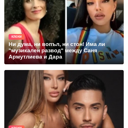
КЛЮКИ
Ни дума, ни вопъл, ни стон! Има ли
"музикален развод" между Саня
Армутлиева и Дара