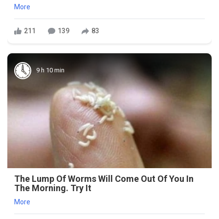
More
211
139
83
9 h 10 min
The Lump Of Worms Will Come Out Of You In
The Morning. Try It
More