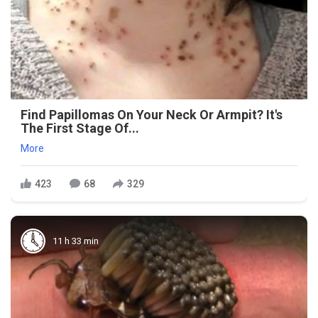
Find Papillomas On Your Neck Or Armpit? It's
The First Stage Of...
More
423
68
329
11 h 33 min