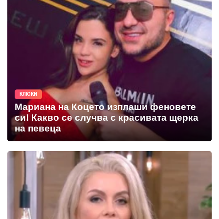
КЛЮКИ
Мариана на Коцето изплаши феновете
си! Какво се случва с красивата щерка
на певеца