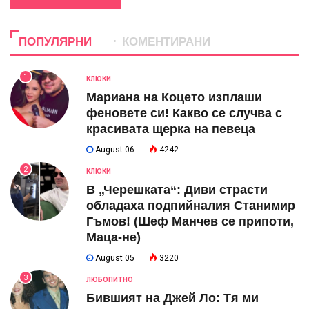
ПОПУЛЯРНИ
КОМЕНТИРАНИ
1
КЛЮКИ
Мариана на Коцето изплаши
феновете си! Какво се случва с
красивата щерка на певеца
August 06
4242
2
КЛЮКИ
В „Черешката“: Диви страсти
обладаха подпийналия Станимир
Гъмов! (Шеф Манчев се припоти,
Маца-не)
August 05
3220
3
ЛЮБОПИТНО
Бившият на Джей Ло: Тя ми