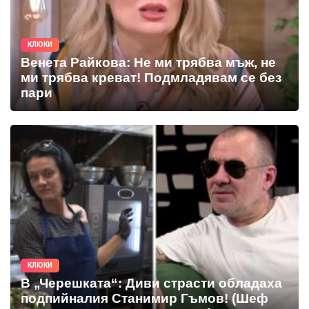
КЛЮКИ
Венета Райкова: Не ми трябва мъж, не
ми трябва креват! Подмладявам се без
пари
КЛЮКИ
В „Черешката“: Диви страсти обладаха
подпийналия Станимир Гъмов! (Шеф