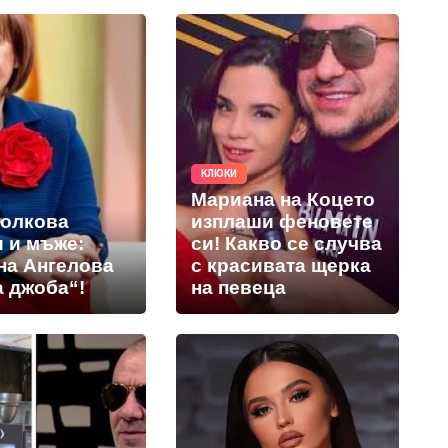
КЛЮКИ
Мариана на Коцето
толкова
изплаши феновете
и и мъже:
си! Какво се случва
на Ангелова
с красивата щерка
а джоба“!
на певеца