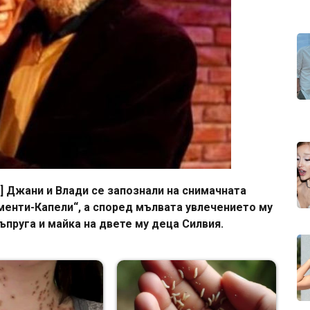
] Джани и Влади се запознали на снимачната
енти-Капели“, а според мълвата увлечението му
ъпруга и майка на двете му деца Силвия.