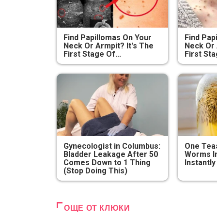
Find Papillomas On Your
Find Pap
Neck Or Armpit? It's The
Neck Or 
First Stage Of...
First Sta
Gynecologist in Columbus:
One Teas
Bladder Leakage After 50
Worms In
Comes Down to 1 Thing
Instantly
(Stop Doing This)
ОЩЕ ОТ КЛЮКИ