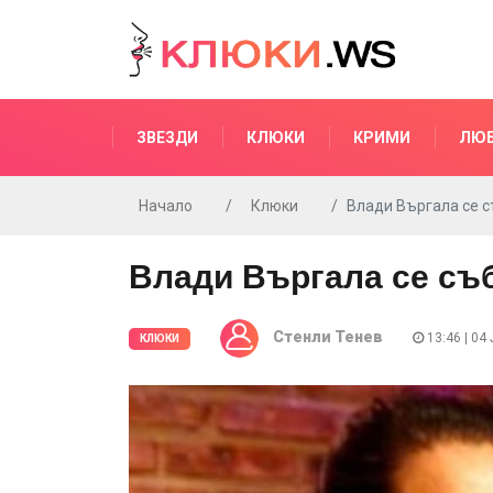
ЗВЕЗДИ
КЛЮКИ
КРИМИ
ЛЮ
Начало
Клюки
Влади Въргала се с
Влади Въргала се съ
Стенли Тенев
13:46 | 04
КЛЮКИ