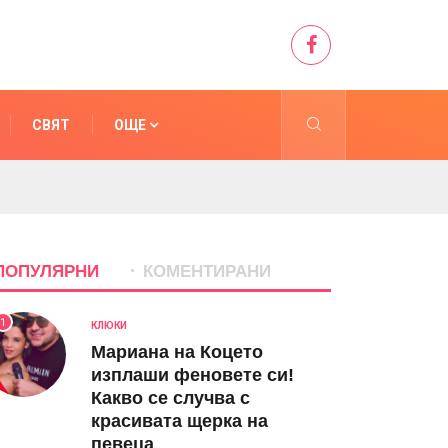
СВЯТ
ОЩЕ
ПОПУЛЯРНИ
КОМЕНТИРАНИ
1
КЛЮКИ
Мариана на Коцето
изплаши феновете си!
Какво се случва с
красивата щерка на
певеца