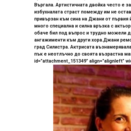
Въргала. Артистичната двойка често е за
избухналата страст помежду им не остава
привързан към сина на Джани от първия 
много специална и силна връзка с актьо
обаче бил под въпрос и трудно можели д
ангажименти към други хора.Джани ремон
град Силистра. Актрисата възнамерявала 
пък е неотлъчно до своята възрастна май
id="attachment_151349" align="alignleft" wi