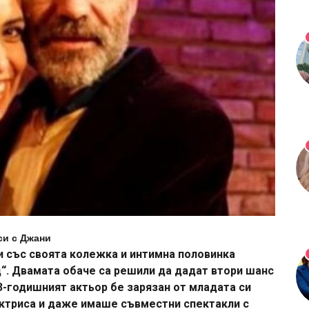
си с Джани
и със своята колежка и интимна половинка
“. Двамата обаче са решили да дадат втори шанс
3-годишният актьор бе зарязан от младата си
актриса и даже имаше съвместни спектакли с