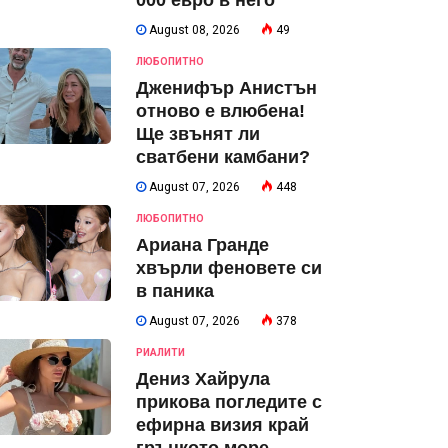
000 евро в него
August 08, 2026
49
ЛЮБОПИТНО
Дженифър Анистън
отново е влюбена!
Ще звънят ли
сватбени камбани?
August 07, 2026
448
ЛЮБОПИТНО
Ариана Гранде
хвърли феновете си
в паника
August 07, 2026
378
РИАЛИТИ
Дениз Хайрула
прикова погледите с
ефирна визия край