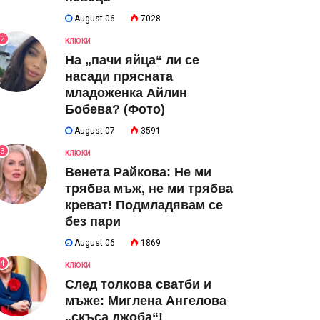
August 06
7028
2
КЛЮКИ
На „пачи яйца“ ли се
насади прясната
младоженка Айлин
Бобева? (Фото)
August 07
3591
3
КЛЮКИ
Венета Райкова: Не ми
трябва мъж, не ми трябва
креват! Подмладявам се
без пари
August 06
1869
4
КЛЮКИ
След толкова сватби и
мъже: Миглена Ангелова
„скъса джоба“!