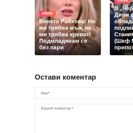
КЛЮКИ
В „Че
Диви 
КЛЮКИ
Венета Райкова: Не
облад
ми трябва мъж, не
подпи
ми трябва креват!
Стани
Подмладявам се
(Шеф 
без пари
припот
Остави коментар