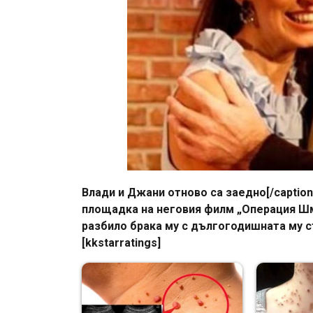
Влади и Джани отново са заедно[/caption
площадка на неговия филм „Операция Шм
разбило брака му с дългогодишната му с
[kkstarratings]