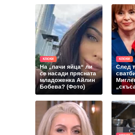
КЛЮКИ
КЛЮКИ
На „пачи яйца“ ли
След 
се насади прясната
сватб
младоженка Айлин
Мигле
Бобева? (Фото)
„скъс