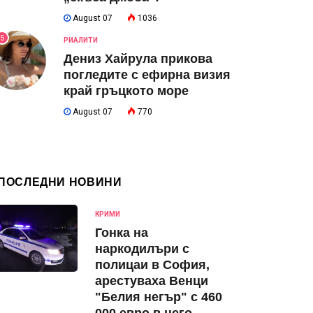
August 07
1036
5
РИАЛИТИ
Дениз Хайрула прикова
погледите с ефирна визия
край гръцкото море
August 07
770
ПОСЛЕДНИ НОВИНИ
КРИМИ
Гонка на
наркодилъри с
полицаи в София,
арестуваха Венци
"Белия негър" с 460