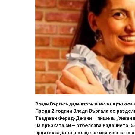
Влади Въргала даде втори шанс на връзката 
Преди 2 години Влади Въргала се раздел
Тезджан Ферад-Джани – пише в. „Уикенд
на връзката си – отбелязва изданието. 5
приятелка, която съще се изявява като 