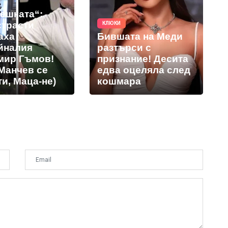
решката“:
страсти
КЛЮКИ
аха
Бившата на Меди
йналия
разтърси с
мир Гъмов!
признание! Десита
Манчев се
едва оцеляла след
и, Маца-не)
кошмара