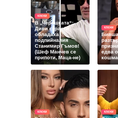
КЛЮКИ
В „Черешката“:
Диви страсти
КЛЮКИ
обладаха
Бивша
подпийналия
разтъ
Станимир Гъмов!
призн
(Шеф Манчев се
едва 
припоти, Маца-не)
кошма
КЛЮКИ
КЛЮКИ