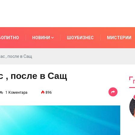
БОПИТНО
НОВИНИ
ШОУБИЗНЕС
МИСТЕРИИ
ас , после в Сащ
с , после в Сащ
1 Коментара
896