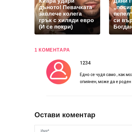
Киара удари
Дани 
дъното! Певачката
„посип
завлече колега
пепел“
грък с хиляди евро
си въ
(И се покри)
Богда
1 КОМЕНТАРА
1234
Едно се чудя само , как м
опиянен, може да е роден 
Остави коментар