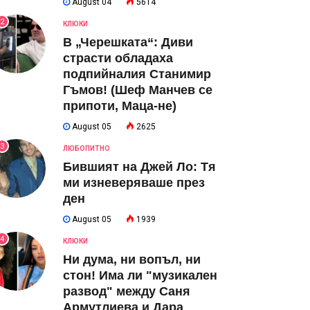
August 04
5614
2
КЛЮКИ
В „Черешката“: Диви
страсти обладаха
подпийналия Станимир
Гъмов! (Шеф Манчев се
припоти, Маца-не)
August 05
2625
3
ЛЮБОПИТНО
Бившият на Джей Ло: Тя
ми изневеряваше през
ден
August 05
1939
4
КЛЮКИ
Ни дума, ни вопъл, ни
стон! Има ли "музикален
развод" между Саня
Армутлиева и Дара