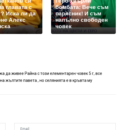
Петканов си
Геро хвърли
а главата с
бомбата: Вече съм
? Иска ли да
парясник! И съм
рне Алекс
напълно свободен
нска
човек
ожа да живее Райна с този елементарен човек 5 г, все
на жълтите павета , но селянията е в кръвта му