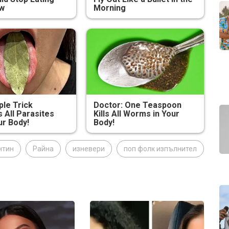
ow
Morning
ple Trick
Doctor: One Teaspoon
All Parasites
Kills All Worms in Your
r Body!
Body!
нтин
Райна
изневери
поп фолк изпълнител