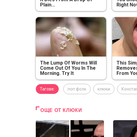
Plain...
Right N
The Lump Of Worms Will
This Sim
Come Out Of You In The
Removes 
Morning. Try It
From You
Тагове:
поп фолк
клюки
Конста
ОЩЕ ОТ КЛЮКИ