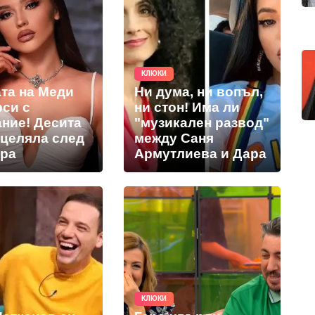
КЛЮКИ
та на Меди
Ни дума, ни вопъл,
рси с
ни стон! Има ли
ание! Десита
"музикален развод"
оцеляла след
между Саня
ра
Армутлиева и Дара
КЛЮКИ