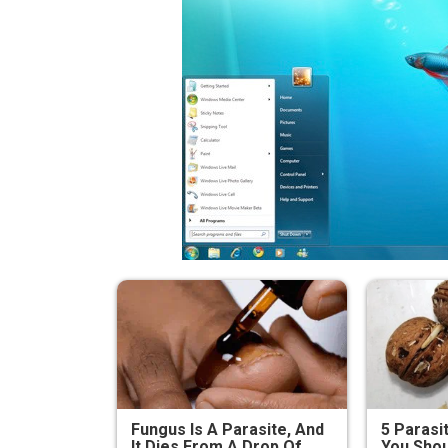
Fungus Is A Parasite, And
5 Parasi
It Dies From A Drop Of
You Shou