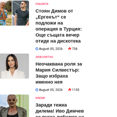
РИАЛИТИ
Стоян Димов от
„Ергенът“ се
подложи на
операция в Турция:
Още същата вечер
отиде на дискотека
August 05, 2026
756
ЛЮБОПИТНО
Неочаквана роля за
Мария Силвестър:
Защо избраха
именно нея
August 05, 2026
1155
КЛЮКИ
Заради тежка
дилема! Иво Димчев