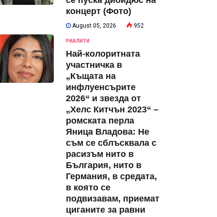
се пуска дибидюс на
концерт (Фото)
August 05, 2026
952
РИАЛИТИ
Най-колоритната
участничка в
„Къщата на
инфлуенсърите
2026“ и звезда от
„Хелс Китчън 2023“ –
ромската перла
Яница Владова: Не
съм се сблъсквала с
расизъм нито в
България, нито в
Германия, в средата,
в която се
подвизавам, приемат
циганите за равни