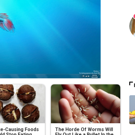
te-Causing Foods
The Horde Of Worms Will
ld Stop Eating
Fly Out Like a Bullet In the