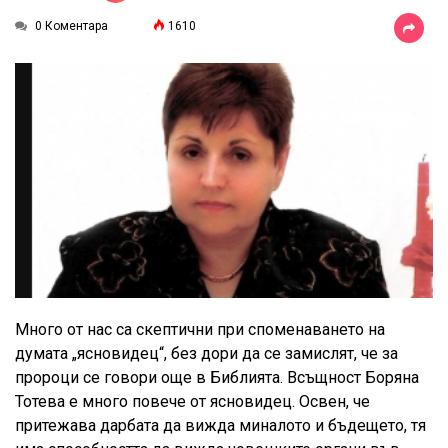
0 Коментара
1610
Много от нас са скептични при споменаването на
думата „ясновидец“, без дори да се замислят, че за
пророци се говори още в Библията. Всъщност Боряна
Тотева е много повече от ясновидец. Освен, че
притежава дарбата да вижда миналото и бъдещето, тя