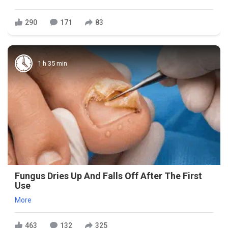
290
171
83
1 h 35 min
Fungus Dries Up And Falls Off After The First
Use
More
463
132
325