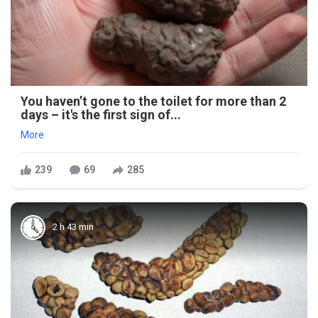
You haven’t gone to the toilet for more than 2
days – it's the first sign of...
More
239
69
285
2 h 43 min