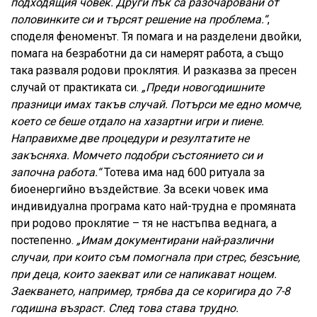
подходящия човек. Други пък са разочаровани от
половинките си и търсят решение на проблема.“
,
споделя феноменът. Тя помага и на разделени двойки,
помага на безработни да си намерят работа, а също
така разваля родови проклятия. И разказва за пресен
случай от практиката си.
„Преди новогодишните
празници имах такъв случай. Потърси ме едно момче,
което се беше отдало на хазартни игри и пиене.
Направихме две процедури и резултатите не
закъсняха. Момчето подобри състоянието си и
започна работа.“
Тотева има над 600 ритуала за
биоенергийно въздействие. За всеки човек има
индивидуална програма като най-трудна е промяната
при родово проклятие – тя не настъпва веднага, а
постепенно.
„Имам документирани най-различни
случаи, при които съм помогнала при стрес, безсъние,
при деца, които заекват или се напикават нощем.
Заекването, например, трябва да се коригира до 7-8
годишна възраст. След това става трудно.