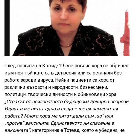
След появата на Ковид-19 все повече хора се обръщат
към нея, тъй като са в депресия или са останали без
работа заради вируса. Нейни пациенти са хора от
различни възрасти и народности, бизнесмени,
политици, творчески личности и обикновени хора.
„Страхът от неизвестното бъдеще им докарва неврози.
Идват и ме питат едно и също – ще си намерят ли
работа? Много хора ме питат дали съм „за“ или
„против“ ваксините. Единственото ни спасение е
ваксината“
, категорична е Тотева, която е убедена, че