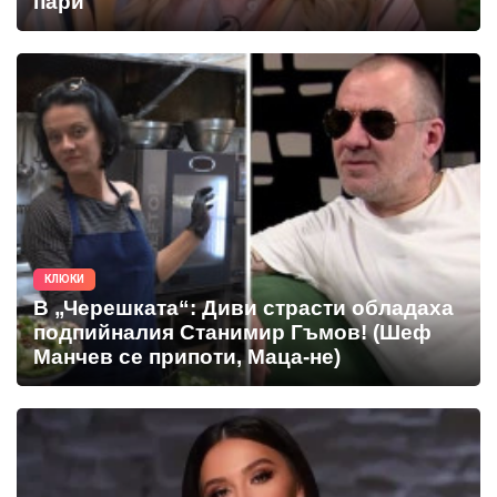
пари
КЛЮКИ
В „Черешката“: Диви страсти обладаха
подпийналия Станимир Гъмов! (Шеф
Манчев се припоти, Маца-не)