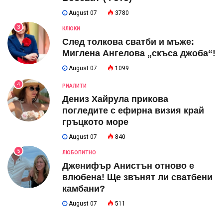
August 07
3780
3
КЛЮКИ
След толкова сватби и мъже:
Миглена Ангелова „скъса джоба“!
August 07
1099
4
РИАЛИТИ
Дениз Хайрула прикова
погледите с ефирна визия край
гръцкото море
August 07
840
5
ЛЮБОПИТНО
Дженифър Анистън отново е
влюбена! Ще звънят ли сватбени
камбани?
August 07
511