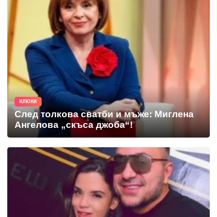
КЛЮКИ
След толкова сватби и мъже: Миглена
Ангелова „скъса джоба“!