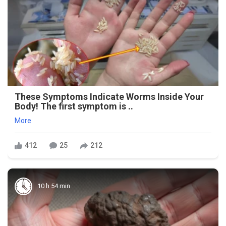
These Symptoms Indicate Worms Inside Your
Body! The first symptom is ..
More
412
25
212
10 h 54 min