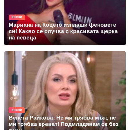
КЛЮКИ
Мариана на Коцето изплаши феновете
си! Какво се случва с красивата щерка
на певеца
КЛЮКИ
Венета Райкова: Не ми трябва мъж, не
ми трябва креват! Подмладявам се без