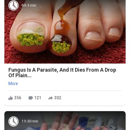
9 h 5 min
Fungus Is A Parasite, And It Dies From A Drop
Of Plain...
More
356
121
302
1 h 30 min