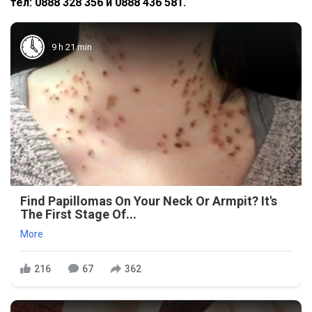
тел: 0888 328 356 и 0888 436 581.
9 h 21 min
Find Papillomas On Your Neck Or Armpit? It's
The First Stage Of...
More
216
67
362