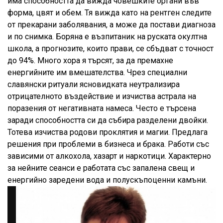
има способността да вижда човешките органи във
форма, цвят и обем. Тя вижда като на рентген следите
от прекарани заболявания, а може да постави диагноза
и по снимка. Боряна е възпитаник на руската окултна
школа, а прогнозите, които прави, се сбъдват с точност
до 94%. Много хора я търсят, за да премахне
енергийните им вмешателства. Чрез специални
славянски ритуали ясновидката неутрализира
отрицателното въздействие и изчиства астрала на
поразения от негативната намеса. Често е търсена
заради способността си да събира разделени двойки.
Тотева изчиства родови проклятия и магии. Предлага
решения при проблеми в бизнеса и брака. Работи със
зависими от алкохола, хазарт и наркотици. Характерно
за нейните сеанси е работата със запалена свещ и
енергийно заредени вода и полускъпоценни камъни.