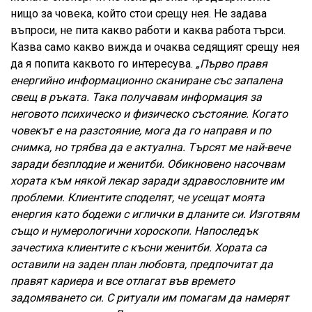
нищо за човека, който стои срещу нея. Не задава
въпроси, не пита какво работи и каква работа търси.
Казва само какво вижда и очаква седящият срещу нея
да я попита каквото го интересува.
„Първо правя
енергийно информационно сканиране със запалена
свещ в ръката. Така получавам информация за
неговото психическо и физическо състояние. Когато
човекът е на разстояние, мога да го направя и по
снимка, но трябва да е актуална.
Търсят ме най-вече
заради безплодие и женитби. Обикновено насочвам
хората към някой лекар заради здравословните им
проблеми. Клиентите споделят, че усещат моята
енергия като бодежи с иглички в дланите си. Изготвям
също и нумерологични хороскопи. Напоследък
зачестиха клиентите с късни женитби. Хората са
оставили на заден план любовта, предпочитат да
правят кариера и все отлагат във времето
задомяването си.
С ритуали им помагам да намерят