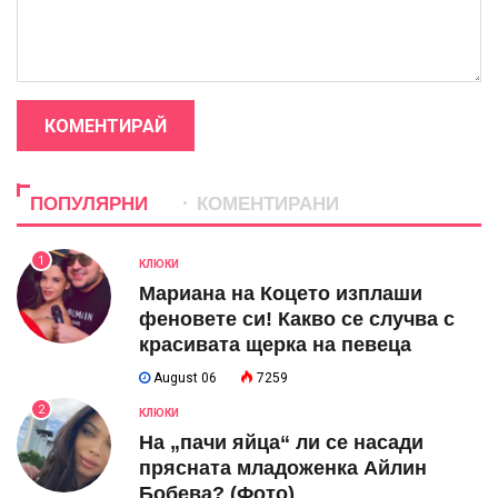
КОМЕНТИРАЙ
ПОПУЛЯРНИ
КОМЕНТИРАНИ
1
КЛЮКИ
Мариана на Коцето изплаши
феновете си! Какво се случва с
красивата щерка на певеца
August 06
7259
2
КЛЮКИ
На „пачи яйца“ ли се насади
прясната младоженка Айлин
Бобева? (Фото)