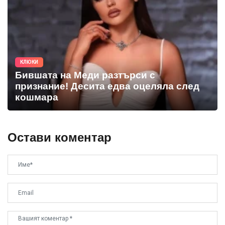
КЛЮКИ
Бившата на Меди разтърси с
признание! Десита едва оцеляла след
кошмара
Остави коментар