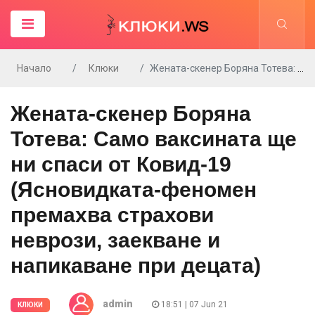
Начало
Клюки
Жената-скенер Боряна Тотева: Само ваксината ще ни спаси от Ковид-19 (Ясновидката-феномен премахва страхови неврози, заекване и напикаване при децата)
Жената-скенер Боряна
Тотева: Само ваксината ще
ни спаси от Ковид-19
(Ясновидката-феномен
премахва страхови
неврози, заекване и
напикаване при децата)
admin
18:51 | 07 Jun 21
КЛЮКИ