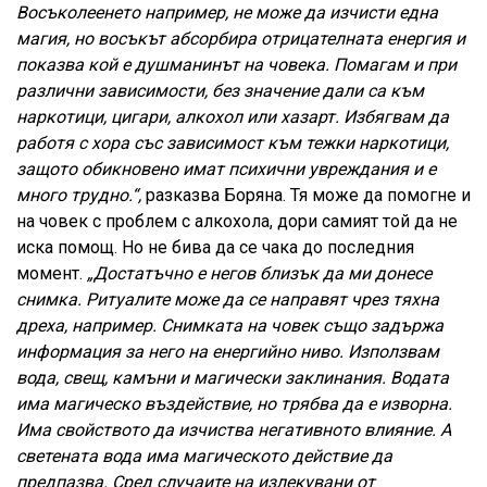
Восъколеенето например, не може да изчисти една
магия, но восъкът абсорбира отрицателната енергия и
показва кой е душманинът на човека.
Помагам и при
различни зависимости, без значение дали са към
наркотици, цигари, алкохол или хазарт. Избягвам да
работя с хора със зависимост към тежки наркотици,
защото обикновено имат психични увреждания и е
много трудно.“,
разказва Боряна. Тя може да помогне и
на човек с проблем с алкохола, дори самият той да не
иска помощ. Но не бива да се чака до последния
момент.
„Достатъчно е негов близък да ми донесе
снимка. Ритуалите може да се направят чрез тяхна
дреха, например. Снимката на човек също задържа
информация за него на енергийно ниво. Използвам
вода, свещ, камъни и магически заклинания. Водата
има магическо въздействие, но трябва да е изворна.
Има свойството да изчиства негативното влияние. А
светената вода има магическото действие да
предпазва. Сред случаите на излекувани от