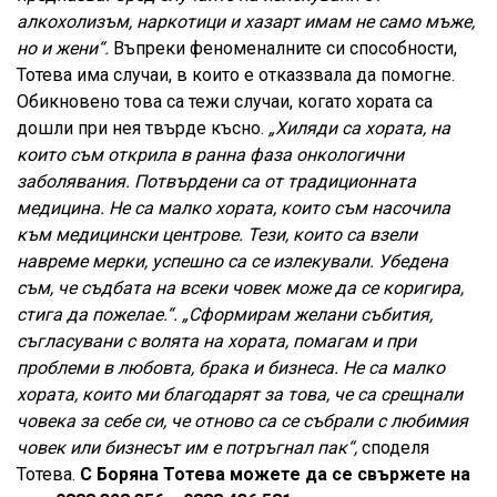
алкохолизъм, наркотици и хазарт имам не само мъже,
но и жени“.
Въпреки феноменалните си способности,
Тотева има случаи, в които е отказзвала да помогне.
Обикновено това са тежи случаи, когато хората са
дошли при нея твърде късно.
„Хиляди са хората, на
които съм открила в ранна фаза онкологични
заболявания. Потвърдени са от традиционната
медицина. Не са малко хората, които съм насочила
към медицински центрове. Тези, които са взели
навреме мерки, успешно са се излекували. Убедена
съм, че съдбата на всеки човек може да се коригира,
стига да пожелае.“.
„Сформирам желани събития,
съгласувани с волята на хората, помагам и при
проблеми в любовта, брака и бизнеса. Не са малко
хората, които ми благодарят за това, че са срещнали
човека за себе си, че отново са се събрали с любимия
човек или бизнесът им е потръгнал пак“,
споделя
Тотева.
С Боряна Тотева можете да се свържете на