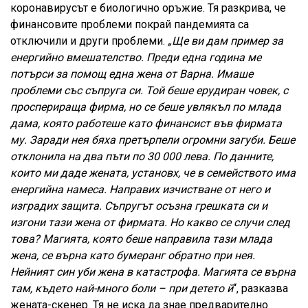
коронавирусът е биологично оръжие. Тя разкрива, че
финансовите проблеми покрай пандемията са
отключили и други проблеми.
„Ще ви дам пример за
енергийно вмешателство. Преди една година ме
потърси за помощ една жена от Варна. Имаше
проблеми със съпруга си. Той беше ерудиран човек, с
просперираща фирма, но се беше увлякъл по млада
дама, която работеше като финансист във фирмата
му. Заради нея бяха претърпели огромни загуби. Беше
отклонила на два пъти по 30 000 лева.
По данните,
които ми даде жената, установх, че в семейството има
енергийна намеса. Направих изчистване от него и
изградих защита. Съпругът осъзна грешката си и
изгони тази жена от фирмата. Но какво се случи след
това? Магията, която беше направила тази млада
жена, се върна като бумеранг обратно при нея.
Нейният син уби жена в катастрофа. Магията се върна
там, където най-много боли – при детето й
“, разказва
жената-скенер. Тя не иска да знае предварително