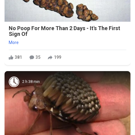
No Poop For More Than 2 Days - It's The First
Sign Of
More
381
35
199
2 h 38 min