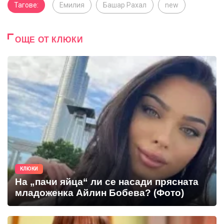
Тагове:
Емилия
Башар Рахал
new
ОЩЕ ОТ КЛЮКИ
КЛЮКИ
На „пачи яйца“ ли се насади прясната
младоженка Айлин Бобева? (Фото)