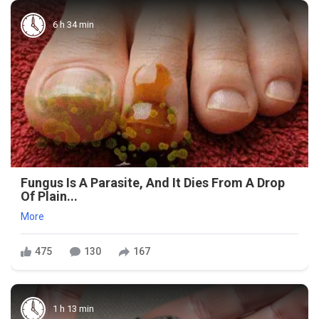
6 h 34 min
Fungus Is A Parasite, And It Dies From A Drop
Of Plain...
More
475
130
167
1 h 13 min