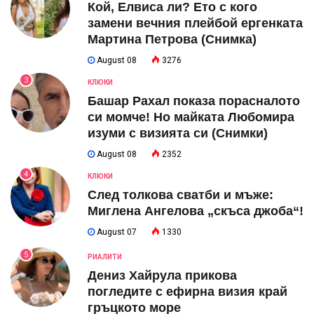
Кой, Елвиса ли? Ето с кого
замени вечния плейбой ергенката
Мартина Петрова (Снимка)
August 08
3276
3
КЛЮКИ
Башар Рахал показа порасналото
си момче! Но майката Любомира
изуми с визията си (Снимки)
August 08
2352
4
КЛЮКИ
След толкова сватби и мъже:
Миглена Ангелова „скъса джоба“!
August 07
1330
5
РИАЛИТИ
Дениз Хайрула прикова
погледите с ефирна визия край
гръцкото море