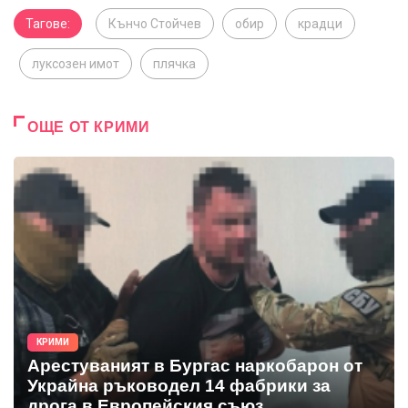
Тагове:
Кънчо Стойчев
обир
крадци
луксозен имот
плячка
ОЩЕ ОТ КРИМИ
КРИМИ
Арестуваният в Бургас наркобарон от
Украйна ръководел 14 фабрики за
дрога в Европейския съюз