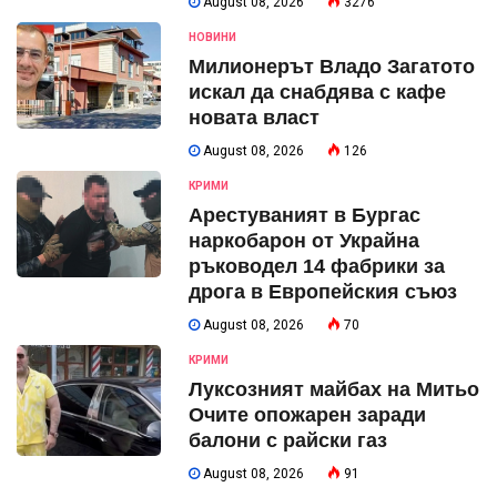
August 08, 2026
3276
НОВИНИ
Милионерът Владо Загатото
искал да снабдява с кафе
новата власт
August 08, 2026
126
КРИМИ
Арестуваният в Бургас
наркобарон от Украйна
ръководел 14 фабрики за
дрога в Европейския съюз
August 08, 2026
70
КРИМИ
Луксозният майбах на Митьо
Очите опожарен заради
балони с райски газ
August 08, 2026
91