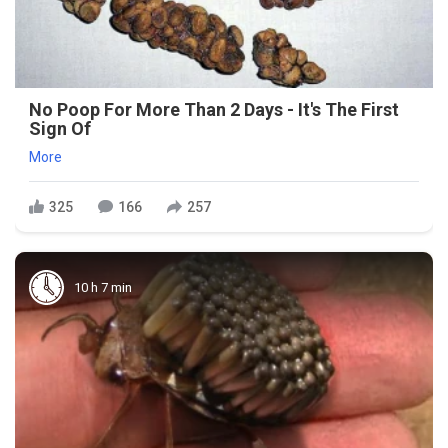
No Poop For More Than 2 Days - It's The First
Sign Of
More
325
166
257
10 h 7 min