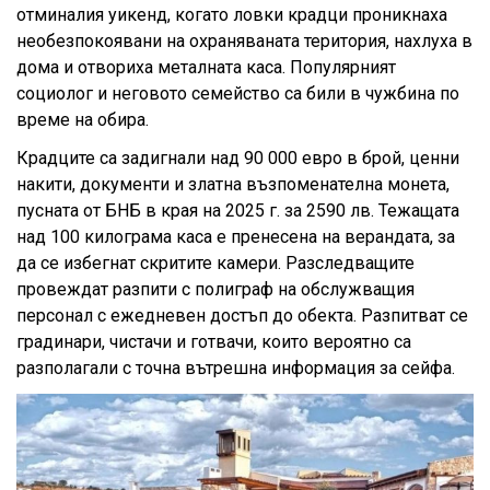
отминалия уикенд, когато ловки крадци проникнаха
необезпокоявани на охраняваната територия, нахлуха в
дома и отвориха металната каса. Популярният
социолог и неговото семейство са били в чужбина по
време на обира.
Крадците са задигнали над 90 000 евро в брой, ценни
накити, документи и златна възпоменателна монета,
пусната от БНБ в края на 2025 г. за 2590 лв. Тежащата
над 100 килограма каса е пренесена на верандата, за
да се избегнат скритите камери. Разследващите
провеждат разпити с полиграф на обслужващия
персонал с ежедневен достъп до обекта. Разпитват се
градинари, чистачи и готвачи, които вероятно са
разполагали с точна вътрешна информация за сейфа.