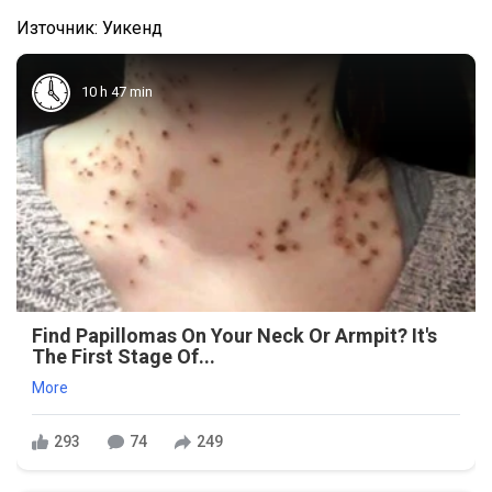
Източник: Уикенд
10 h 47 min
Find Papillomas On Your Neck Or Armpit? It's
The First Stage Of...
More
293
74
249