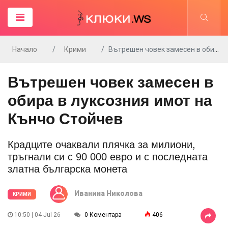
Начало
Крими
Вътрешен човек замесен в обира в луксозния имот на Кънчо Стойчев
Вътрешен човек замесен в
обира в луксозния имот на
Кънчо Стойчев
Крадците очаквали плячка за милиони,
тръгнали си с 90 000 евро и с последната
златна българска монета
Иванина Николова
КРИМИ
10:50 | 04 Jul 26
0 Коментара
406