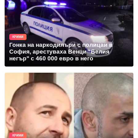
КРИМИ
Гонка на наркодилъри с полицаи в
София, арестуваха Венци "Белия
негър" с 460 000 евро в него
КРИМИ