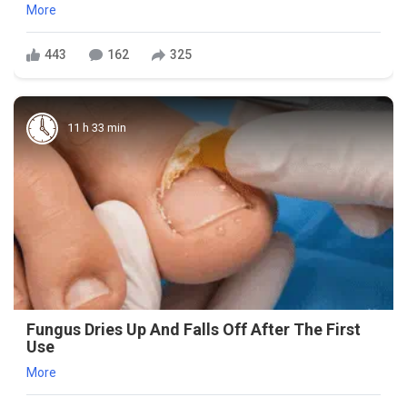
More
443
162
325
11 h 33 min
Fungus Dries Up And Falls Off After The First
Use
More