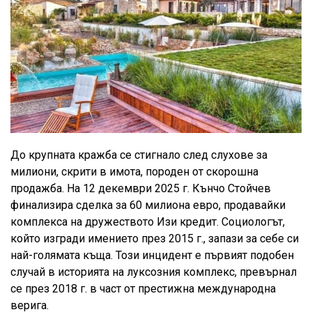
До крупната кражба се стигнало след слухове за
милиони, скрити в имота, породен от скорошна
продажба. На 12 декември 2025 г. Кънчо Стойчев
финализира сделка за 60 милиона евро, продавайки
комплекса на дружеството Изи кредит. Социологът,
който изгради имението през 2015 г., запази за себе си
най-голямата къща. Този инцидент е първият подобен
случай в историята на луксозния комплекс, превърнал
се през 2018 г. в част от престижна международна
верига.