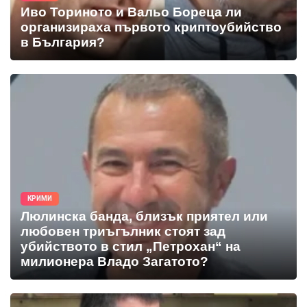
Иво Ториното и Вальо Бореца ли
организираха първото криптоубийство
в България?
КРИМИ
Люлинска банда, близък приятел или
любовен триъгълник стоят зад
убийството в стил „Петрохан“ на
милионера Владо Загатото?