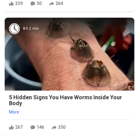
339
50
264
8 h 2 min
5 Hidden Signs You Have Worms Inside Your
Body
More
267
146
350