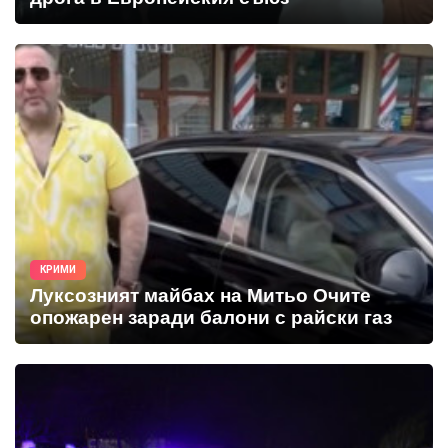
КРИМИ
Луксозният майбах на Митьо Очите
опожарен заради балони с райски газ