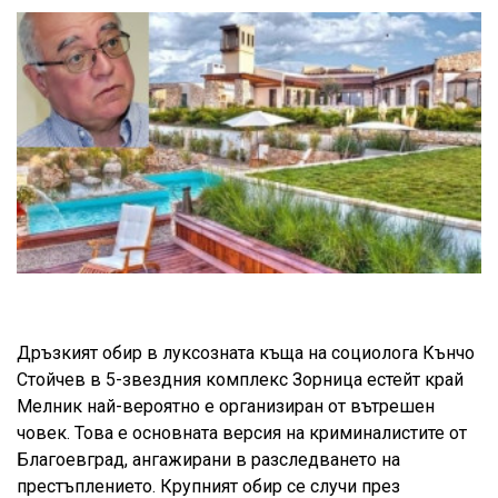
Дръзкият обир в луксозната къща на социолога Кънчо
Стойчев в 5-звездния комплекс Зорница естейт край
Мелник най-вероятно е организиран от вътрешен
човек. Това е основната версия на криминалистите от
Благоевград, ангажирани в разследването на
престъплението. Крупният обир се случи през