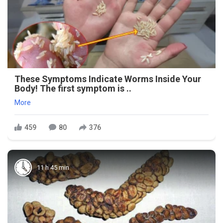
These Symptoms Indicate Worms Inside Your
Body! The first symptom is ..
More
459
80
376
11 h 45 min