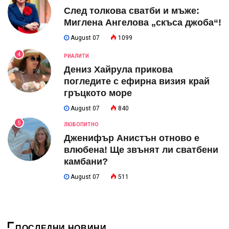
След толкова сватби и мъже:
Миглена Ангелова „скъса джоба“!
August 07
1099
4
РИАЛИТИ
Дениз Хайрула прикова
погледите с ефирна визия край
гръцкото море
August 07
840
5
ЛЮБОПИТНО
Дженифър Анистън отново е
влюбена! Ще звънят ли сватбени
камбани?
August 07
511
ПОСЛЕДНИ НОВИНИ