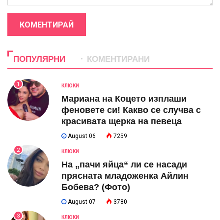
КОМЕНТИРАЙ
ПОПУЛЯРНИ
КОМЕНТИРАНИ
1
КЛЮКИ
Мариана на Коцето изплаши
феновете си! Какво се случва с
красивата щерка на певеца
August 06
7259
2
КЛЮКИ
На „пачи яйца“ ли се насади
прясната младоженка Айлин
Бобева? (Фото)
August 07
3780
3
КЛЮКИ