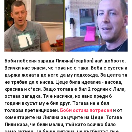
Боби побесня заради Лиляна[/caption] най-доброто.
Всички ние знаем, че това не е така. Боби е суетен и
държи жената до него да му подхожда. За целта тя
не трябва да е ниска. Цеце била идеална - висока,
красива и с*кси. Защо тогава е бил 2 години с Лили,
остава загадка. Тя е нисичка, но явно преди 6
години вкусът му е бил друг. Тогава не е бил
толкова претенциозен.
Боби остана потресен
и от
коментарите на Лиляна за ц*ците на Цеце. Тогава
Лили каза, че били малки, тъй като всичко било
само сутиен. Тя беше сигурна, че ръгбистът ги е