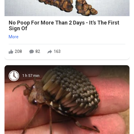
No Poop For More Than 2 Days - It's The First
Sign Of
More
208
82
163
1 h 57 min