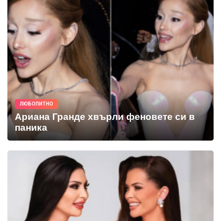
ЛЮБОПИТНО
Ариана Гранде хвърли феновете си в
паника