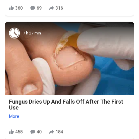
360
69
316
7 h 27 min
Fungus Dries Up And Falls Off After The First
Use
More
458
40
184