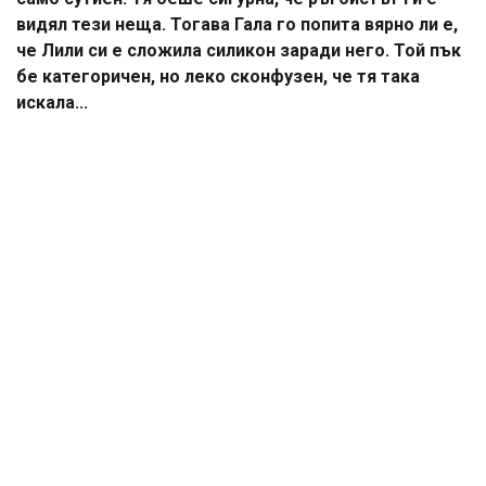
видял тези неща. Тогава Гала го попита вярно ли е,
че Лили си е сложила силикон заради него. Той пък
бе категоричен, но леко сконфузен, че тя така
искала...