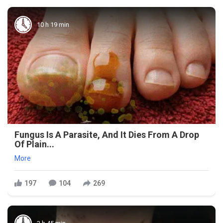
10 h 19 min
Fungus Is A Parasite, And It Dies From A Drop
Of Plain...
More
197
104
269