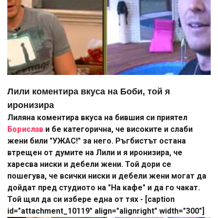
Лили коментира вкуса на Боби, той я
иронизира
Лиляна коментира вкуса на бившия си приятел
Борислав
и бе категорична, че високите и слаби
жени били "УЖАС!" за него. Ръгбистът остана
втрещен от думите на Лили и я иронизира, че
харесва ниски и дебели жени. Той дори се
пошегува, че всички ниски и дебели жени могат да
дойдат пред студиото на "На кафе" и да го чакат.
Той щял да си избере една от тях - [caption
id="attachment_10119" align="alignright" width="300"]