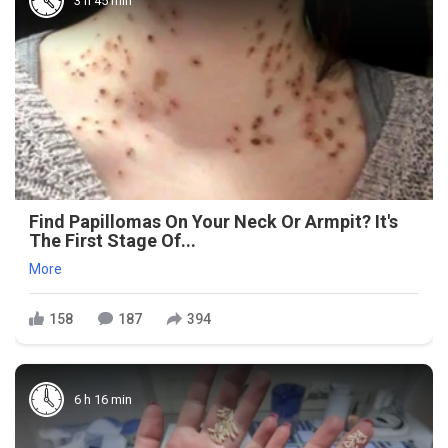
3 h 45 min
Find Papillomas On Your Neck Or Armpit? It's
The First Stage Of...
More
158
187
394
6 h 16 min