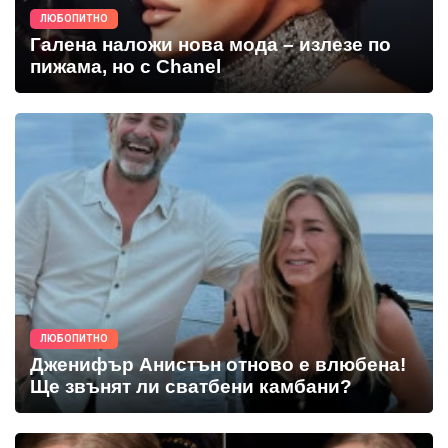
ЛЮБОПИТНО
Галена наложи нова мода – излезе по
пижама, но с Chanel
ЛЮБОПИТНО
Дженифър Анистън отново е влюбена!
Ще звънят ли сватбени камбани?