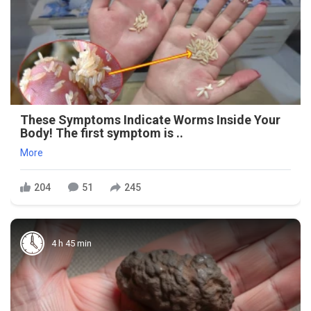
These Symptoms Indicate Worms Inside Your
Body! The first symptom is ..
More
204
51
245
4 h 45 min