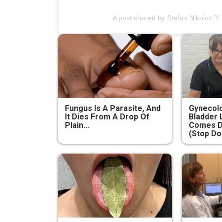
A post shared by Stefan Nikolov 
Fungus Is A Parasite, And
Gynecolo
It Dies From A Drop Of
Bladder 
Plain...
Comes D
(Stop Do