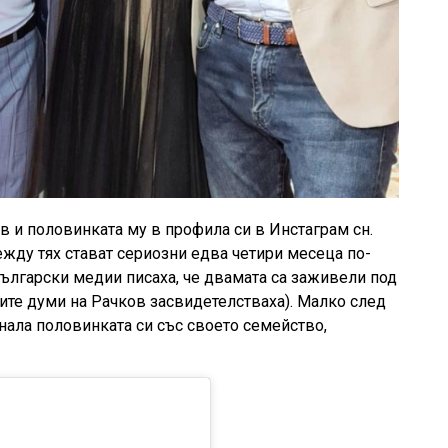
в и половинката му в профила си в Инстаграм сн.
между тях стават сериозни едва четири месеца по-
български медии писаха, че двамата са заживели под
ите думи на Рачков засвидетелстваха). Малко след
нала половинката си със своето семейство,