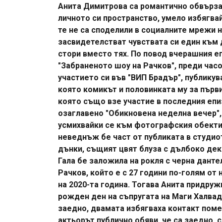
Анита Димитрова са романтично обвърза
личното си пространство, умело избягва
те не са споделили в социалните мрежи н
засвидетелстват чувствата си един към д
стори вместо тях. По повод вчерашния е
"Забраненото шоу на Рачков", преди час
участието си във "ВИП Брадър", публикув
която комикът и половинката му за първи 
която също взе участие в последния епи
озаглавено "Обикновена неделна вечер",
усмихвайки се към фотографския обектив
неведнъж бе част от публиката в студиот
дънки, същият цвят блуза с дълбоко дек
Гала бе заложила на рокля с черна дант
Рачков, който е с 27 години по-голям от 
на 2020-та година. Тогава Анита придруж
рожден ден на съпругата на Маги Халвад
заедно, двамата избягваха контакт пом
актьорът публично обяви, че са заедно, 