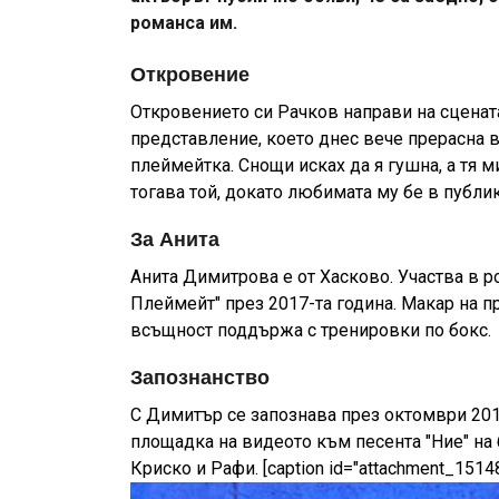
романса им.
Откровение
Откровението си Рачков направи на сценат
представление, което днес вече прерасна в
плеймейтка. Снощи исках да я гушна, а тя ми
тогава той, докато любимата му бе в публи
За Анита
Анита Димитрова е от Хасково. Участва в 
Плеймейт" през 2017-та година. Макар на п
всъщност поддържа с тренировки по бокс.
Запознанство
С Димитър се запознава през октомври 2019
площадка на видеото към песента "Ние" на 
Криско и Рафи. [caption id="attachment_151487