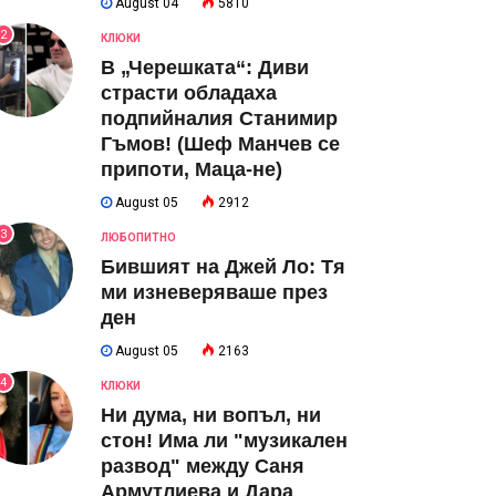
August 04
5810
2
КЛЮКИ
В „Черешката“: Диви
страсти обладаха
подпийналия Станимир
Гъмов! (Шеф Манчев се
припоти, Маца-не)
August 05
2912
3
ЛЮБОПИТНО
Бившият на Джей Ло: Тя
ми изневеряваше през
ден
August 05
2163
4
КЛЮКИ
Ни дума, ни вопъл, ни
стон! Има ли "музикален
развод" между Саня
Армутлиева и Дара