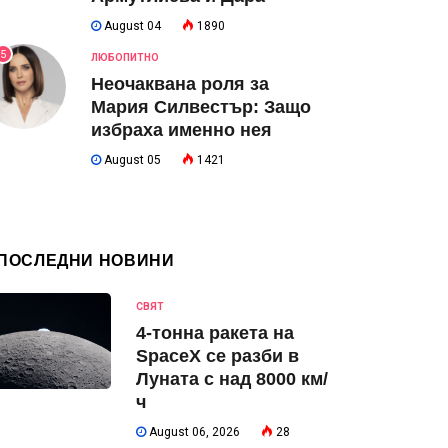
August 04
1890
5
ЛЮБОПИТНО
Неочаквана роля за
Мария Силвестър: Защо
избраха именно нея
August 05
1421
ПОСЛЕДНИ НОВИНИ
СВЯТ
4-тонна ракета на
SpaceX се разби в
Луната с над 8000 км/
ч
August 06, 2026
28