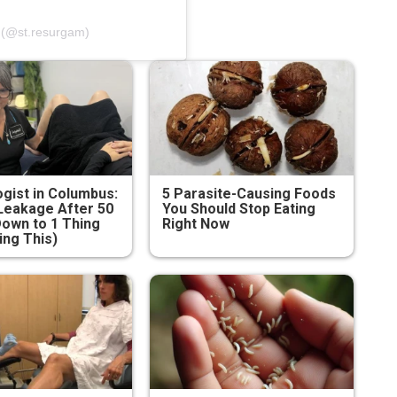
♈ (@st.resurgam)
gist in Columbus:
5 Parasite-Causing Foods
Leakage After 50
You Should Stop Eating
own to 1 Thing
Right Now
ing This)