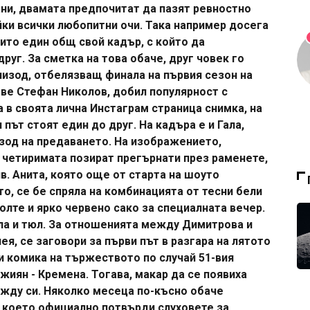
ни, двамата предпочитат да пазят ревностно
йки всички любопитни очи. Така например досега
ито един общ свой кадър, с който да
руг. За сметка на това обаче, друг човек го
пизод, отбелязващ финала на първия сезон на
ове Стефан Николов, добил популярност с
а в своята лична Инстаграм страница снимка, на
път стоят един до друг. На кадъра е и Гала,
зод на предаването. На изображението,
 четиримата позират прегърнати през раменете,
. Анита, която още от старта на шоуто
о, се бе спряла на комбинацията от тесни бели
олте и ярко червено сако за специалната вечер.
ела и тюл. За отношенията между Димитрова и
нея, се заговори за първи път в разгара на лятото
и комика на тържеството по случай 51-вия
жиян - Кремена. Тогава, макар да се появиха
ежду си. Няколко месеца по-късно обаче
с което официално потвърди слуховете за