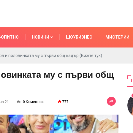
БОПИТНО
НОВИНИ
ШОУБИЗНЕС
МИСТЕРИИ
в и половинката му с първи общ кадър (Вижте тук)
ловинката му с първи общ
Jun 21
0 Коментара
777