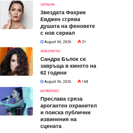
СЕРИАЛИ
Звездата Фахрие
Евджен сгрява
душата на феновете
с нов сериал
August 06, 2026
21
ЛЮБОПИТНО
Сандра Бълок се
завръща в киното на
62 години
August 06, 2026
168
ШОУБИЗНЕС
Преслава сряза
арогантен охранител
и поиска публични
извинения на
сцената