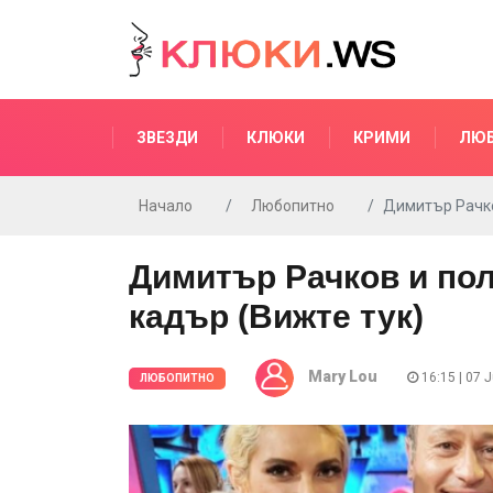
ЗВЕЗДИ
КЛЮКИ
КРИМИ
ЛЮ
Начало
Любопитно
Димитър Рачко
Димитър Рачков и по
кадър (Вижте тук)
Mary Lou
16:15 | 07 
ЛЮБОПИТНО