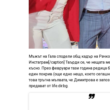
Мъжът на Гала сподели общ кадър на Рачко
Инстаграм[/caption] Твърди се, че нещата 
късно. През февруари тази година редица 
един покрив (още едно нещо, което сегашн
това тръгна мълвата, че Димитрова е запоз
предават от life.dir.bg.