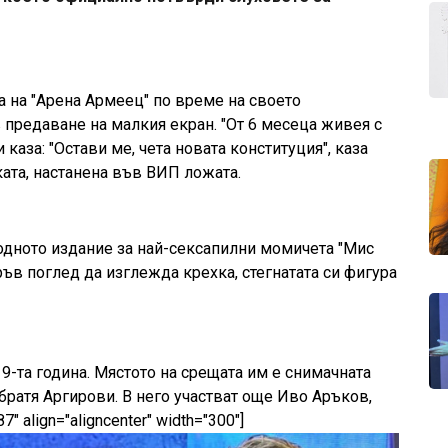
а на "Арена Армеец" по време на своето
 предаване на малкия екран. "От 6 месеца живея с
 каза: "Остави ме, чета новата конституция", каза
ката, настанена във ВИП ложата.
родното издание за най-сексапилни момичета "Мис
ръв поглед да изглежда крехка, стегнатата си фигура
-та година. Мястото на срещата им е снимачната
братя Аргирови. В него участват още Иво Аръков,
" align="aligncenter" width="300"]