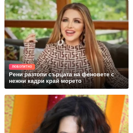
ЛЮБОПИТНО
Рени разтопи сърцата на феновете с
нежни кадри край морето