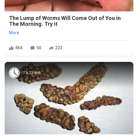
The Lump of Worms Will Come Out of You in
The Morning. Try it
More
464
50
223
7 h 23 min