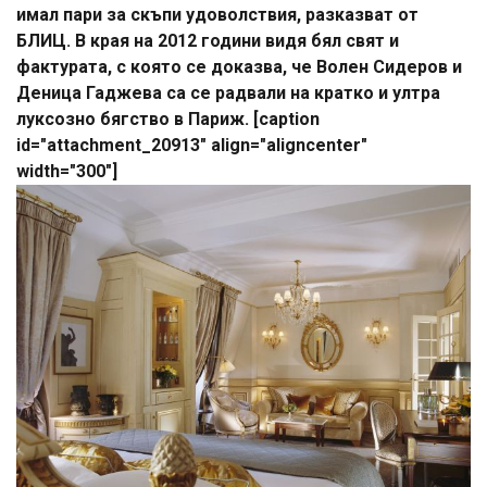
имал пари за скъпи удоволствия, разказват от
БЛИЦ. В края на 2012 години видя бял свят и
фактурата, с която се доказва, че Волен Сидеров и
Деница Гаджева са се радвали на кратко и ултра
луксозно бягство в Париж. [caption
id="attachment_20913" align="aligncenter"
width="300"]