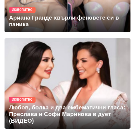
ЛЮБОПИТНО
Ариана Гранде хвърли феновете си в
паника
ЛЮБОПИТНО
Любов, болка и два ембематични гласа:
Преслава и Софи Маринова в дует
(ВИДЕО)