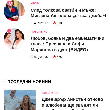
4
КЛЮКИ
След толкова сватби и мъже:
Миглена Ангелова „скъса джоба“!
August 07
833
5
ЛЮБОПИТНО
Любов, болка и два ембематични
гласа: Преслава и Софи
Маринова в дует (ВИДЕО)
August 06
476
ПОСЛЕДНИ НОВИНИ
ЛЮБОПИТНО
Дженифър Анистън отново
е влюбена! Ще звънят ли