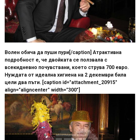
Волен обича да пуши пури[/caption] Атрактивна
подробност е, че двойката се ползвала с
всекидневно почувствани, което струва 700 евро.
Нуждата от идеална хигиена на 2 декември била
цели два пъти. [caption id="attachment_20915"
align="aligncenter" width="300"]