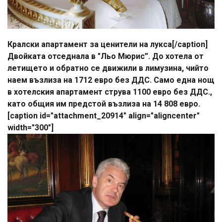
Кралски апартамент за ценители на лукса[/caption]
Двойката отседнала в "Льо Мюрис”. До хотела от
летището и обратно се движили в лимузина, чийто
наем възлиза на 1712 евро без ДДС. Само една нощ
в хотелския апартамент струва 1100 евро без ДДС.,
като общия им предстой възлиза на 14 808 евро.
[caption id="attachment_20914" align="aligncenter"
width="300"]