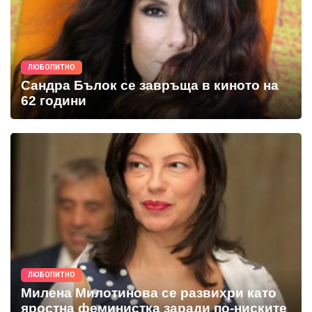
ЛЮБОПИТНО
Сандра Бълок се завръща в киното на
62 години
ЛЮБОПИТНО
Милена Милотинова се развихри като
яростна феминистка заради по-ниските