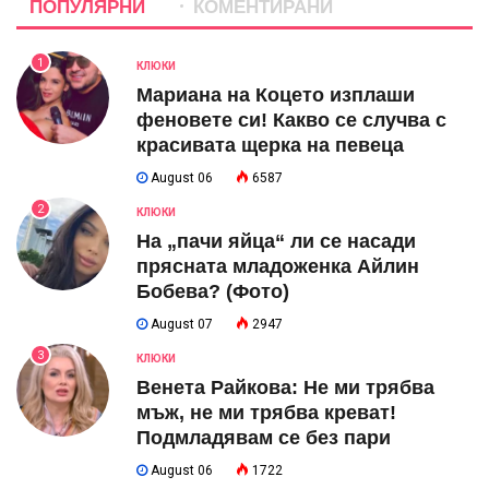
ПОПУЛЯРНИ
КОМЕНТИРАНИ
1
КЛЮКИ
Мариана на Коцето изплаши
феновете си! Какво се случва с
красивата щерка на певеца
August 06
6587
2
КЛЮКИ
На „пачи яйца“ ли се насади
прясната младоженка Айлин
Бобева? (Фото)
August 07
2947
3
КЛЮКИ
Венета Райкова: Не ми трябва
мъж, не ми трябва креват!
Подмладявам се без пари
August 06
1722