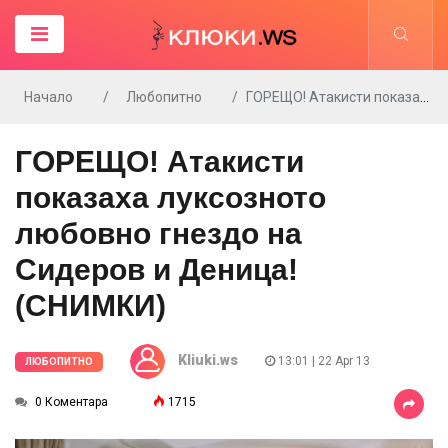
Начало
Любопитно
ГОРЕЩО! Атакисти показаха луксозното любовно гнездо на Сидеров и Деница! (СНИМКИ)
ГОРЕЩО! Атакисти
показаха луксозното
любовно гнездо на
Сидеров и Деница!
(СНИМКИ)
Kliuki.ws
13:01 | 22 Apr 13
ЛЮБОПИТНО
0 Коментара
1715