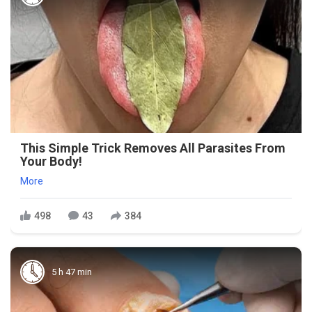
This Simple Trick Removes All Parasites From
Your Body!
More
498
43
384
5 h 47 min