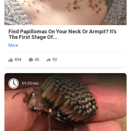
Find Papillomas On Your Neck Or Armpit? It's
The First Stage Of...
More
494
45
93
5 h 25 min