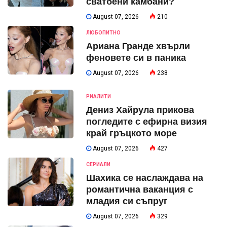
сватбени камбани?
August 07, 2026
210
ЛЮБОПИТНО
Ариана Гранде хвърли
феновете си в паника
August 07, 2026
238
РИАЛИТИ
Дениз Хайрула прикова
погледите с ефирна визия
край гръцкото море
August 07, 2026
427
СЕРИАЛИ
Шахика се наслаждава на
романтична ваканция с
младия си съпруг
August 07, 2026
329