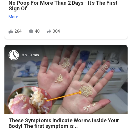
No Poop For More Than 2 Days - It's The First
Sign Of
More
264
40
304
8 h 19 min
These Symptoms Indicate Worms Inside Your
Body! The first symptom is ..