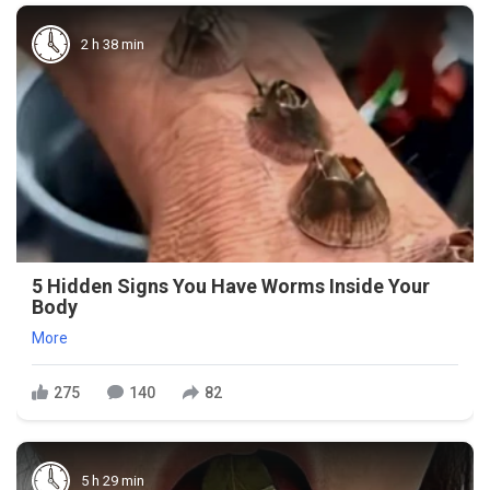
2 h 38 min
5 Hidden Signs You Have Worms Inside Your
Body
More
275
140
82
5 h 29 min