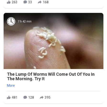
263
33
168
7 h 42 min
The Lump Of Worms Will Come Out Of You In
The Morning. Try It
More
481
128
395