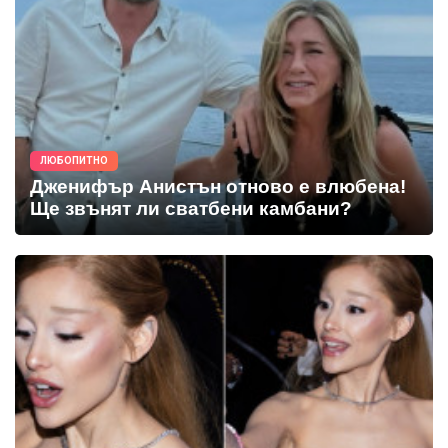
ЛЮБОПИТНО
Дженифър Анистън отново е влюбена!
Ще звънят ли сватбени камбани?