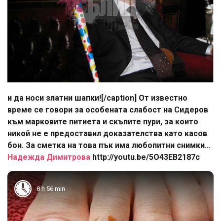
и да носи златни шапки![/caption] От известно
време се говори за особената слабост на Сидеров
към марковите питиета и скъпите пури, за които
никой не е предоставил доказателства като касов
бон. За сметка на това пък има любопитни снимки...
Надежда Димитрова
http://youtu.be/5O43EB2187c
8 h 56 min