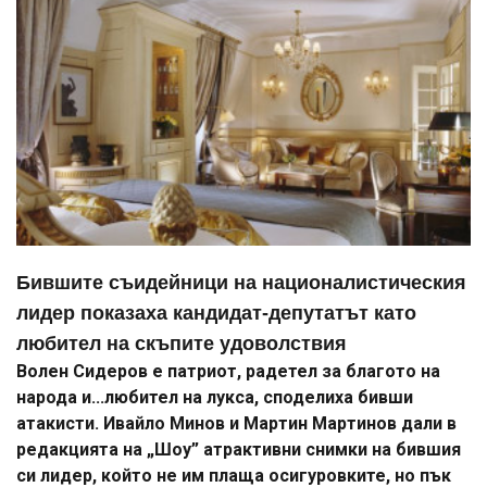
Бившите съидейници на националистическия
лидер показаха кандидат-депутатът като
любител на скъпите удоволствия
Волен Сидеров е патриот, радетел за благото на
народа и...любител на лукса, споделиха бивши
атакисти. Ивайло Минов и Мартин Мартинов дали в
редакцията на „Шоу” атрактивни снимки на бившия
си лидер, който не им плаща осигуровките, но пък