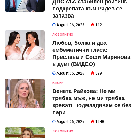
ДПС със стабилен рейтинг,
подкрепата към Радев се
запазва
August 06, 2026
112
ЛЮБОПИТНО
Любов, болка и два
ембематични гласа:
Преслава и Софи Маринова
в дует (ВИДЕО)
August 06, 2026
399
КЛЮКИ
Венета Райкова: Не ми
трябва мъж, не ми трябва
креват! Подмладявам се без
пари
August 06, 2026
1540
ЛЮБОПИТНО