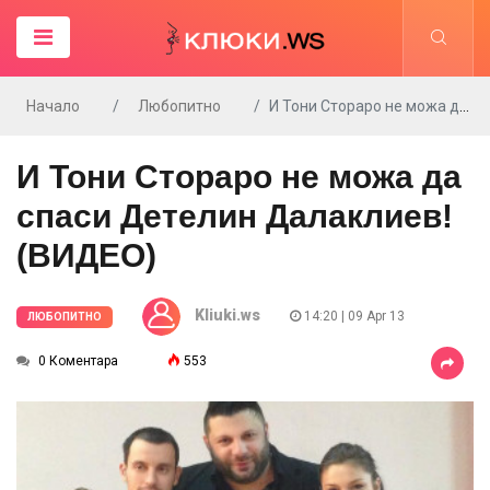
Начало
Любопитно
И Тони Стораро не можа да спаси Детелин Далаклиев! (ВИДЕО)
И Тони Стораро не можа да
спаси Детелин Далаклиев!
(ВИДЕО)
Kliuki.ws
14:20 | 09 Apr 13
ЛЮБОПИТНО
0 Коментара
553