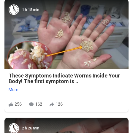
1 h 15 min
These Symptoms Indicate Worms Inside Your
Body! The first symptom is ..
More
256
162
126
2 h 28 min