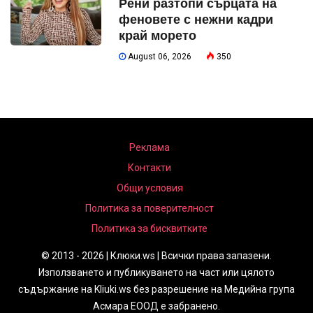
Рени разтопи сърцата на
феновете с нежни кадри
край морето
August 06, 2026
350
Реклама
Контакти
Общи условия
Политика за поверителност
Политика за бисквитките
© 2013 - 2026 | Клюки.ws | Всички права запазени.
Използването и публикуването на част или цялото
съдържание на Kliuki.ws без разрешение на Медийна група
Асмара ЕООД е забранено.