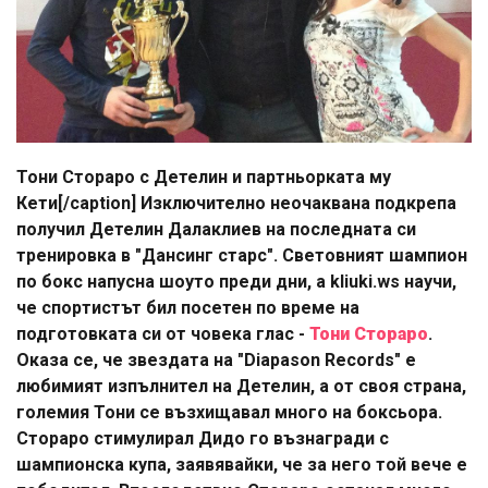
Тони Стораро с Детелин и партньорката му
Кети[/caption] Изключително неочаквана подкрепа
получил Детелин Далаклиев на последната си
тренировка в "Дансинг старс". Световният шампион
по бокс напусна шоуто преди дни, а kliuki.ws научи,
че спортистът бил посетен по време на
подготовката си от човека глас -
Тони Стораро
.
Оказа се, че звездата на "Diapason Records" е
любимият изпълнител на Детелин, а от своя страна,
големия Тони се възхищавал много на боксьора.
Стораро стимулирал Дидо го възнагради с
шампионска купа, заявявайки, че за него той вече е