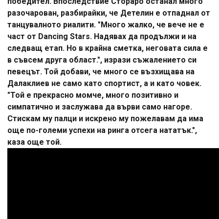
победител. Впоследствие Стораро останал много
разочарован, разбирайки, че Детелин е отпаднал от
танцувалното риалити. "Много жалко, че вече не е
част от Dancing Stars. Надявах да продължи и на
следващ етап. Но в крайна сметка, неговата сила е
в съвсем друга област.", изрази съжалението си
певецът. Той добави, че много се възхищава на
Далаклиев не само като спортист, а и като човек.
"Той е прекрасно момче, много позитивно и
симпатично и заслужава да върви само нагоре.
Стискам му палци и искрено му пожелавам да има
още по-големи успехи на ринга отсега нататък.",
каза още той.