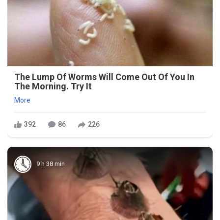
The Lump Of Worms Will Come Out Of You In
The Morning. Try It
More
392
86
226
9 h 38 min