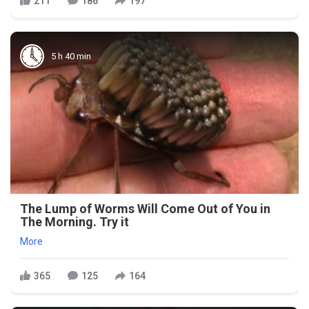
211
186
197
5 h 40 min
The Lump of Worms Will Come Out of You in
The Morning. Try it
More
365
125
164