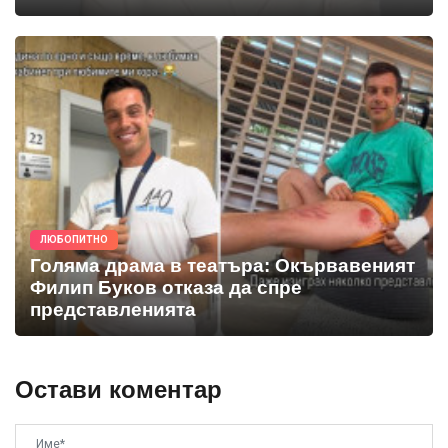
ЛЮБОПИТНО
Голяма драма в театъра: Окървавеният
Филип Буков отказа да спре
представленията
Остави коментар