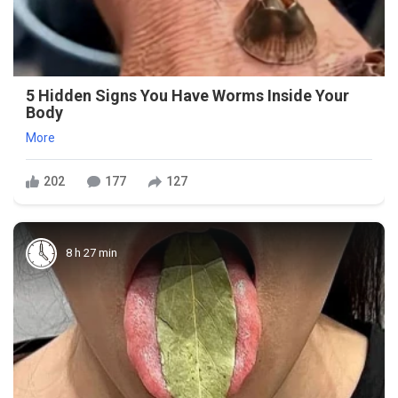
5 Hidden Signs You Have Worms Inside Your
Body
More
202
177
127
8 h 27 min