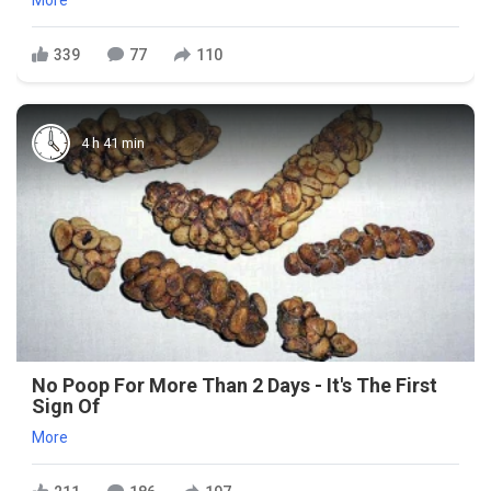
More
339
77
110
4 h 41 min
No Poop For More Than 2 Days - It's The First
Sign Of
More