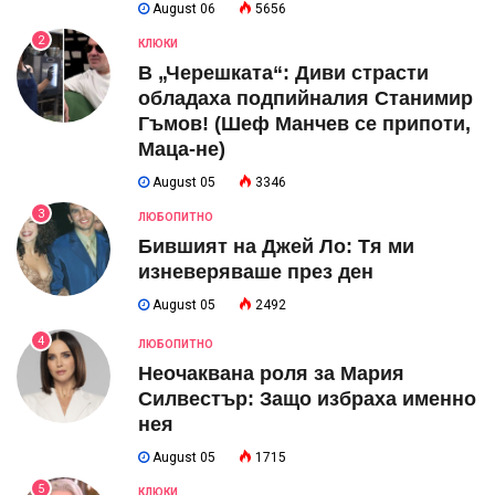
August 06
5656
2
КЛЮКИ
В „Черешката“: Диви страсти
обладаха подпийналия Станимир
Гъмов! (Шеф Манчев се припоти,
Маца-не)
August 05
3346
3
ЛЮБОПИТНО
Бившият на Джей Ло: Тя ми
изневеряваше през ден
August 05
2492
4
ЛЮБОПИТНО
Неочаквана роля за Мария
Силвестър: Защо избраха именно
нея
August 05
1715
5
КЛЮКИ