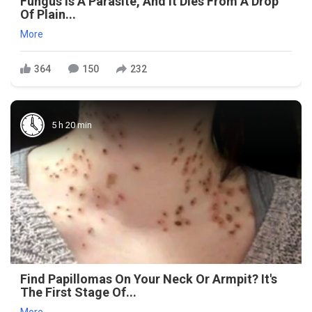
Fungus Is A Parasite, And It Dies From A Drop
Of Plain...
More
364
150
232
5 h 20 min
Find Papillomas On Your Neck Or Armpit? It's
The First Stage Of...