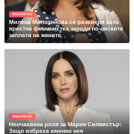
ЛЮБОПИТНО
Милена Милотинова се развихри като
яростна феминистка заради по-ниските
заплати на жените
ЛЮБОПИТНО
Неочаквана роля за Мария Силвестър:
Защо избраха именно нея