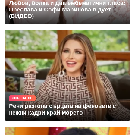
Любов, болка и два ембематични гласа:
Преслава и Софи Маринова в дует
(ВИДЕО)
ЛЮБОПИТНО
Рени разтопи сърцата на феновете с
нежни кадри край морето