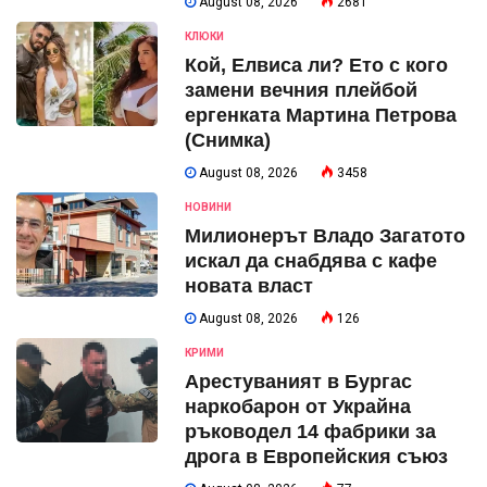
August 08, 2026
2681
КЛЮКИ
Кой, Елвиса ли? Ето с кого
замени вечния плейбой
ергенката Мартина Петрова
(Снимка)
August 08, 2026
3458
НОВИНИ
Милионерът Владо Загатото
искал да снабдява с кафе
новата власт
August 08, 2026
126
КРИМИ
Арестуваният в Бургас
наркобарон от Украйна
ръководел 14 фабрики за
дрога в Европейския съюз