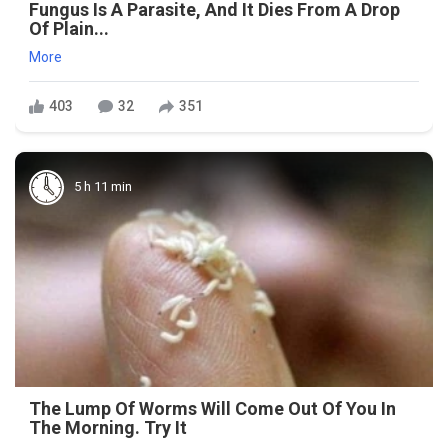
Fungus Is A Parasite, And It Dies From A Drop
Of Plain...
More
403
32
351
5 h 11 min
The Lump Of Worms Will Come Out Of You In
The Morning. Try It