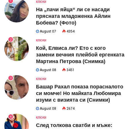
1
КЛЮКИ
На „пачи яйца“ ли се насади
прясната младоженка Айлин
Бобева? (Фото)
August 07
4354
2
КЛЮКИ
Кой, Елвиса ли? Ето с кого
замени вечния плейбой ергенката
Мартина Петрова (Снимка)
August 08
3451
3
КЛЮКИ
Башар Рахал показа порасналото
си момче! Но майката Любомира
изуми с визията си (Снимки)
August 08
2674
4
КЛЮКИ
След толкова сватби и мъже: