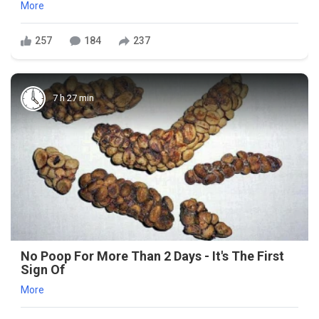
More
257
184
237
7 h 27 min
No Poop For More Than 2 Days - It's The First
Sign Of
More