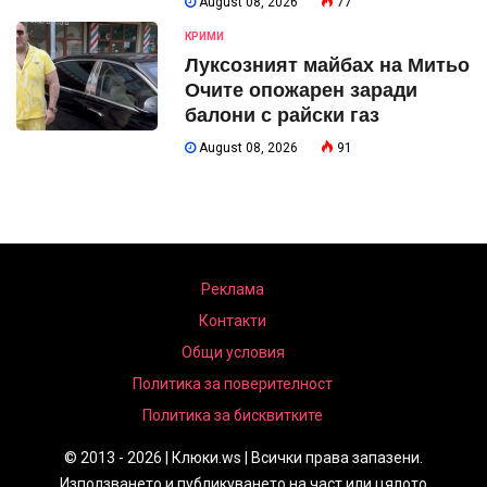
August 08, 2026
77
КРИМИ
Луксозният майбах на Митьо
Очите опожарен заради
балони с райски газ
August 08, 2026
91
Реклама
Контакти
Общи условия
Политика за поверителност
Политика за бисквитките
© 2013 - 2026 | Клюки.ws | Всички права запазени.
Използването и публикуването на част или цялото