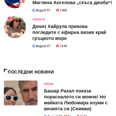
Миглена Ангелова „скъса джоба“!
August 07
1400
5
РИАЛИТИ
Дениз Хайрула прикова
погледите с ефирна визия край
гръцкото море
August 07
1043
ПОСЛЕДНИ НОВИНИ
КЛЮКИ
Башар Рахал показа
порасналото си момче! Но
майката Любомира изуми с
визията си (Снимки)