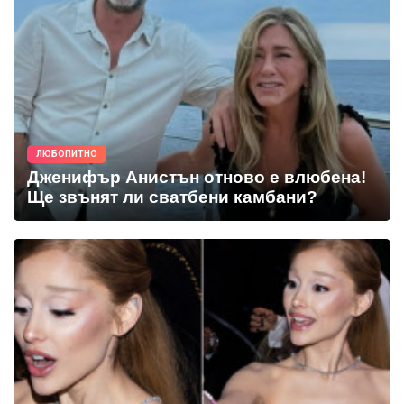
ЛЮБОПИТНО
Дженифър Анистън отново е влюбена!
Ще звънят ли сватбени камбани?