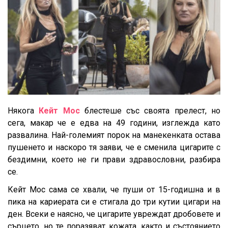
Някога
Кейт Мос
блестеше със своята прелест, но
сега, макар че е едва на 49 години, изглежда като
развалина. Най-големият порок на манекенката остава
пушенето и наскоро тя заяви, че е сменила цигарите с
бездимни, което не ги прави здравословни, разбира
се.
Кейт Мос сама се хвали, че пуши от 15-годишна и в
пика на кариерата си е стигала до три кутии цигари на
ден. Всеки е наясно, че цигарите увреждат дробовете и
сърцето, но те поразяват кожата, както и състоянието