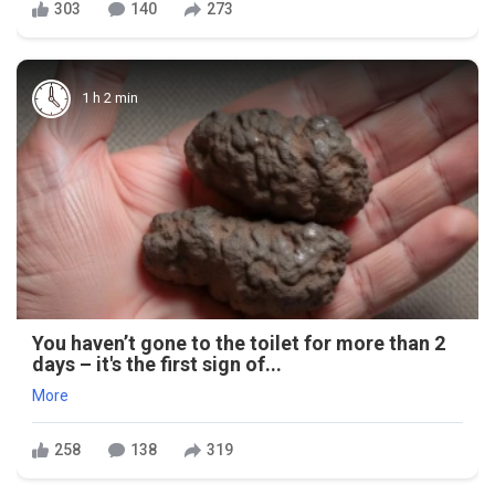
303
140
273
1 h 2 min
You haven’t gone to the toilet for more than 2
days – it's the first sign of...
More
258
138
319