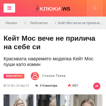
Начало
Любопитно
Кейт Мос вече не прилича на себе си
Кейт Мос вече не прилича
на себе си
Красивата навремето моделка Кейт Мос
пуши като комин
Стенли Тенев
ЛЮБОПИТНО
18:46 | 20 Sep 23
0 Коментара
1827