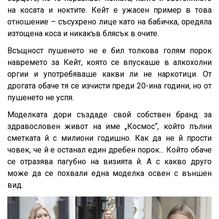
на косата и ноктите. Кейт е ужасен пример в това
отношение – съсухрено лице като на бабичка, оредяла
изтощена коса и никакъв блясък в очите.
Всъщност пушенето не е бил толкова голям порок
навремето за Кейт, която се впускаше в алкохолни
оргии и употребяваше какви ли не наркотици. От
дрогата обаче тя се изчисти преди 20-ина години, но от
пушенето не успя.
Моделката дори създаде свой собствен бранд за
здравословен живот на име „Космос“, който пълни
сметката й с милиони годишно. Как да не й прости
човек, че й е останал един дребен порок... Който обаче
се отразява пагубно на визията й. А с какво друго
може да се похвали една моделка освен с външен
вид.