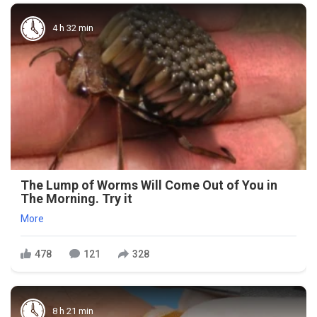
4 h 32 min
The Lump of Worms Will Come Out of You in
The Morning. Try it
More
478
121
328
8 h 21 min