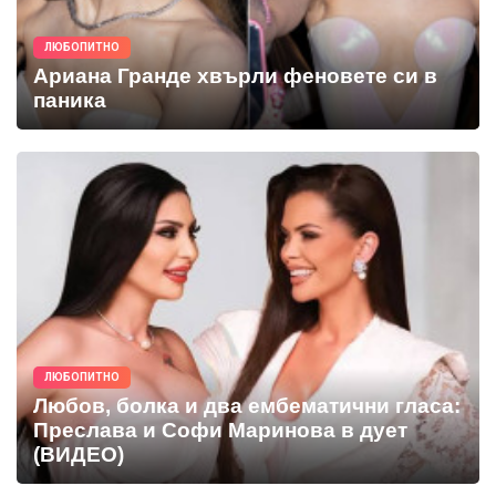
ЛЮБОПИТНО
Ариана Гранде хвърли феновете си в
паника
ЛЮБОПИТНО
Любов, болка и два ембематични гласа:
Преслава и Софи Маринова в дует
(ВИДЕО)