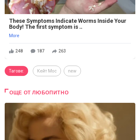
These Symptoms Indicate Worms Inside Your
Body! The first symptom is ..
More
248
187
263
Тагове:
Кейт Мос
new
ОЩЕ ОТ ЛЮБОПИТНО