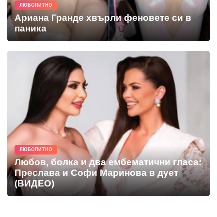
ЛЮБОПИТНО
Ариана Гранде хвърли феновете си в
паника
ЛЮБОПИТНО
Любов, болка и два ембематични гласа:
Преслава и Софи Маринова в дует
(ВИДЕО)