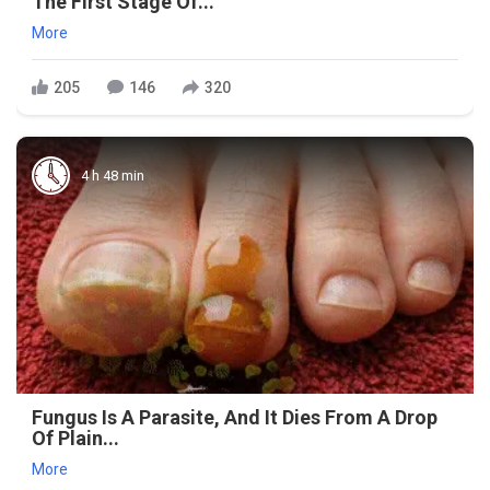
The First Stage Of...
More
205
146
320
4 h 48 min
Fungus Is A Parasite, And It Dies From A Drop
Of Plain...
More