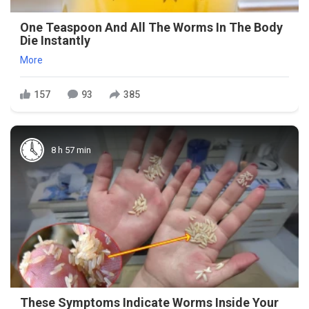
One Teaspoon And All The Worms In The Body
Die Instantly
More
157
93
385
8 h 57 min
These Symptoms Indicate Worms Inside Your