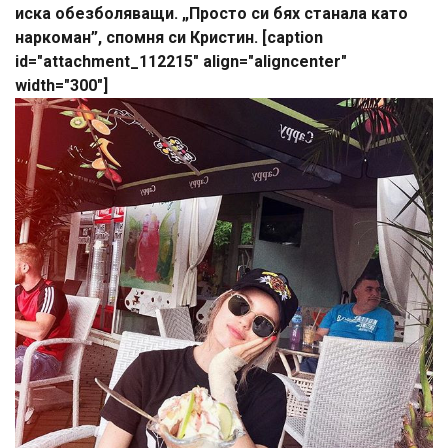
иска обезболяващи. „Просто си бях станала като
наркоман”, спомня си Кристин. [caption
id="attachment_112215" align="aligncenter"
width="300"]