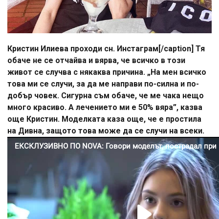
Кристин Илиева проходи сн. Инстаграм[/caption] Тя
обаче не се отчайва и вярва, че всичко в този
живот се случва с някаква причина. „На мен всичко
това ми се случи, за да ме направи по-силна и по-
добър човек. Сигурна съм обаче, че ме чака нещо
много красиво. А лечението ми е 50% вяра”, казва
още Кристин. Моделката каза още, че е простила
на Дивна, защото това може да се случи на всеки.