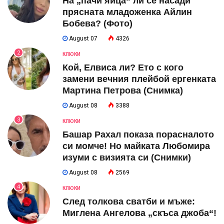
На „пачи яйца“ ли се насади
прясната младоженка Айлин
Бобева? (Фото)
August 07
4326
2
КЛЮКИ
Кой, Елвиса ли? Ето с кого
замени вечния плейбой ергенката
Мартина Петрова (Снимка)
August 08
3388
3
КЛЮКИ
Башар Рахал показа порасналото
си момче! Но майката Любомира
изуми с визията си (Снимки)
August 08
2569
4
КЛЮКИ
След толкова сватби и мъже:
Миглена Ангелова „скъса джоба“!