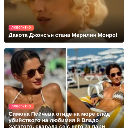
ЛЮБОПИТНО
Дакота Джонсън стана Мерилин Монро!
ЛЮБОПИТНО
Симона Пейчева отиде на море след
убийството на любимия й Владо
Загатото, скарала се с него за пари