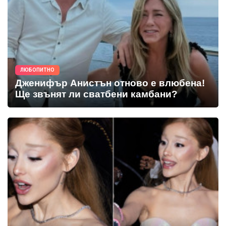
ЛЮБОПИТНО
Дженифър Анистън отново е влюбена!
Ще звънят ли сватбени камбани?