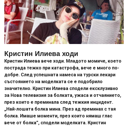
Кристин Илиева ходи
Кристин Илиева вече ходи. Младото момиче, което
пострада тежко при катастрофа, вече е много по-
добре. След успешната намеса на турски лекари
състоянието на моделката се е подобрило
значително. Кристин Илиева сподели ексклузивно
за Нова телевизия за болката, ужаса и отчаянието,
през които е преминала след тежкия инцидент.
„Най-лошата болка мина. През ад преминах с тая
болка. Имаше моменти, през които нямаш глас
вече от болка”, сподели моделката. Кристин