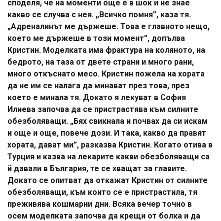
споделя, че на моменти още е в шок и не знае
какво се случва с нея. „Всичко помня”, каза тя.
„Адреналинът ме държеше. Това е главното нещо,
което ме държеше в този момент”, допълва
Кристин. Моделката има фрактура на коляното, на
бедрото, на таза от двете страни и много рани,
много откъснато месо. Кристин пожела на хората
да не им се налага да минават през това, през
което е минала тя. Докато я лекуват в София
Илиева започва да се пристрастява към силните
обезболяващи. „Бях свикнала и почвах да си искам
и още и още, повече дози. И така, какво да правят
хората, дават ми”, разказва Кристин. Когато отива в
Турция и казва на лекарите какви обезболяващи са
й давали в България, те се хващат за главите.
Докато се опитват да откажат Кристин от силните
обезболяващи, към които се е пристрастила, тя
преживява кошмарни дни. Всяка вечер точно в
осем моделката започва да крещи от болка и да