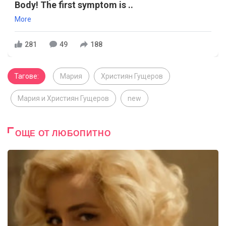
Body! The first symptom is ..
More
281
49
188
Тагове:
Мария
Християн Гущеров
Мария и Християн Гущеров
new
ОЩЕ ОТ ЛЮБОПИТНО