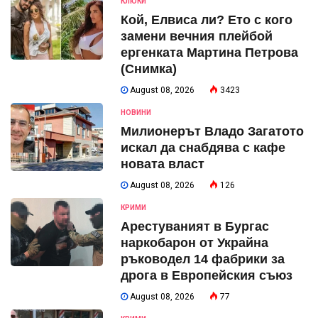
КЛЮКИ
Кой, Елвиса ли? Ето с кого
замени вечния плейбой
ергенката Мартина Петрова
(Снимка)
August 08, 2026
3423
НОВИНИ
Милионерът Владо Загатото
искал да снабдява с кафе
новата власт
August 08, 2026
126
КРИМИ
Арестуваният в Бургас
наркобарон от Украйна
ръководел 14 фабрики за
дрога в Европейския съюз
August 08, 2026
77