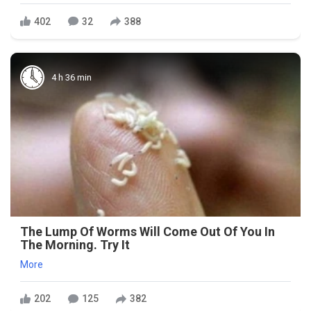
402
32
388
4 h 36 min
The Lump Of Worms Will Come Out Of You In
The Morning. Try It
More
202
125
382