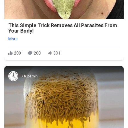
This Simple Trick Removes All Parasites From
Your Body!
More
200
200
331
7 h 24 min