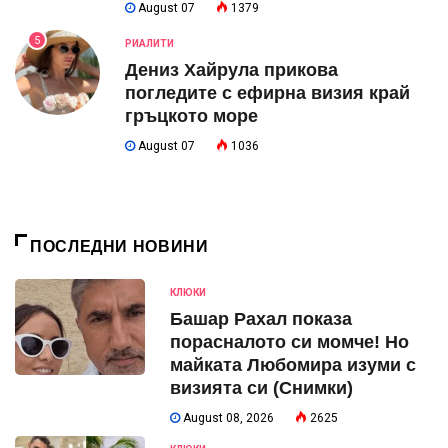
August 07
1379
5
РИАЛИТИ
Дениз Хайрула прикова
погледите с ефирна визия край
гръцкото море
August 07
1036
ПОСЛЕДНИ НОВИНИ
КЛЮКИ
Башар Рахал показа
порасналото си момче! Но
майката Любомира изуми с
визията си (Снимки)
August 08, 2026
2625