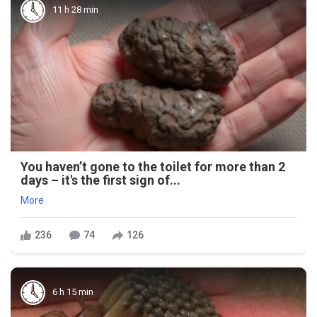
11 h 28 min
You haven’t gone to the toilet for more than 2
days – it's the first sign of...
More
236
74
126
6 h 15 min