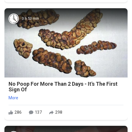
3 h 53 min
No Poop For More Than 2 Days - It's The First
Sign Of
More
286
137
298