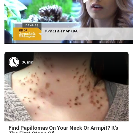
36 min
Find Papillomas On Your Neck Or Armpit? It's