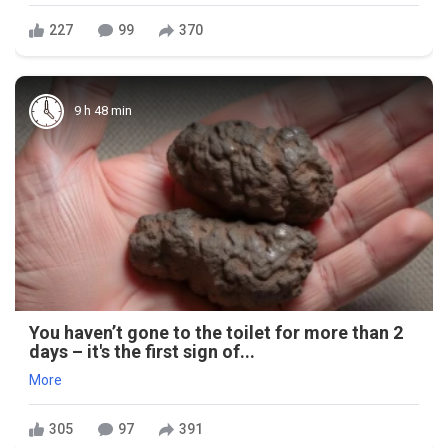
227
99
370
9 h 48 min
You haven’t gone to the toilet for more than 2
days – it's the first sign of...
More
305
97
391