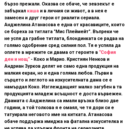
бързо прежали. Оказва се обаче, че зевзекът е
забъркал
каша
и в личния си живот, а в нея е
замесен и друг герои от риалити сериала.
Анджелина Атанасова е една от красавиците, които
се бореха за титлата "Мис Плеймейт". Въпреки че
не успя да грабне титлата, блондинката се радва на
голямо одобрение сред силния пол. Тя е успяла да
оплете в мрежите си двама от героите в
"София
ден и нощ"
- Коко и Марио. Кристиян Ненков и
Андриан Зурков делят не само една продукция на
малкия екран, но и една голяма любов. Първи в
сърцето и леглото на изкусителната дама се е
намърдал Коко. Изглеждащият малко загубен в тв
продукцията младеж всъщност е доста вървежен.
Двамата с Анджелина са имали връзка близо две
години, а той толкова я е омаял, че тя дори си е
татуирала неговото име на китката. Атанасова
обаче поддържа имиджа на фатална изкусителка и
не успява да удържи фронта на сериозните