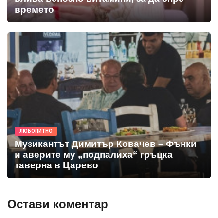
времето
ЛЮБОПИТНО
Музикантът Димитър Ковачев – Фънки
и аверите му „подпалиха“ гръцка
таверна в Царево
Остави коментар