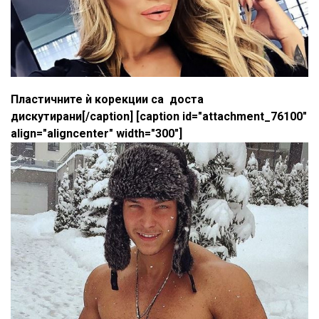
Пластичните ѝ корекции са доста
дискутирани[/caption] [caption id="attachment_76100"
align="aligncenter" width="300"]