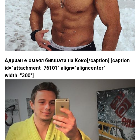
Адриан е омаял бившата на Коко[/caption] [caption
id="attachment_76101" align="aligncenter"
width="300"]