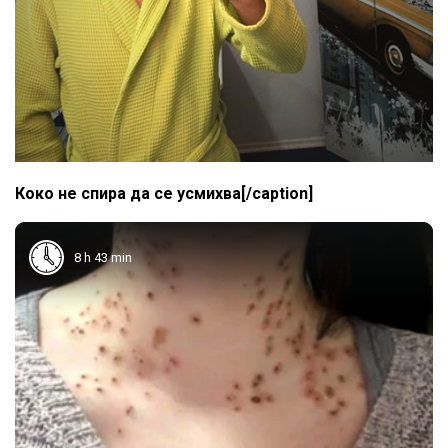
Коко не спира да се усмихва[/caption]
8 h 43 min