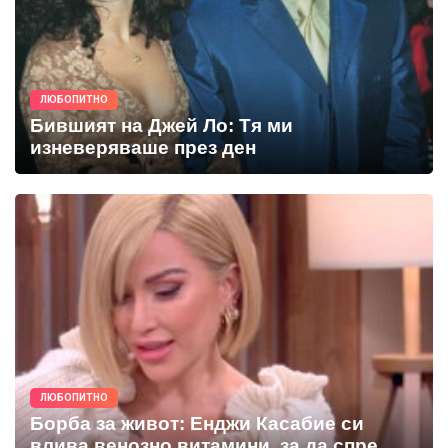
ЛЮБОПИТНО
Бившият на Джей Ло: Тя ми
изневеряваше през ден
ЛЮБОПИТНО
Борба за живот: Енджи Касабие си
влива венозно витамини, за да спре