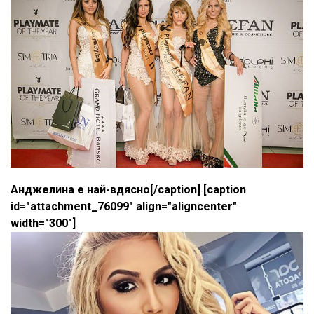
Анджелина е най-вдясно[/caption] [caption
id="attachment_76099" align="aligncenter"
width="300"]