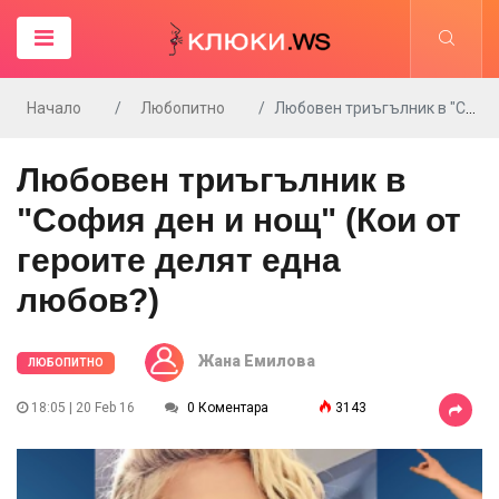
Начало
Любопитно
Любовен триъгълник в "София ден и нощ" (Кои от героите делят една любов?)
Любовен триъгълник в
"София ден и нощ" (Кои от
героите делят една
любов?)
Жана Емилова
ЛЮБОПИТНО
18:05 | 20 Feb 16
0 Коментара
3143