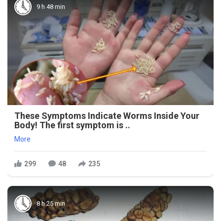
9 h 48 min
These Symptoms Indicate Worms Inside Your
Body! The first symptom is ..
More
299
48
235
8 h 25 min