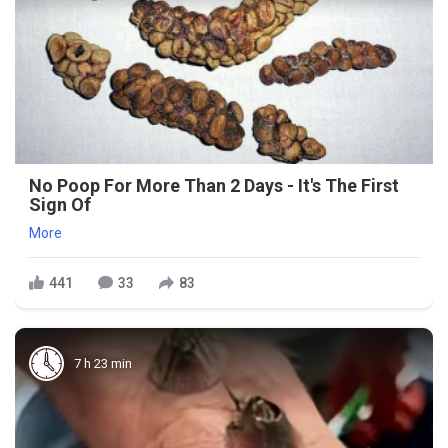
No Poop For More Than 2 Days - It's The First
Sign Of
More
441
33
83
7 h 23 min