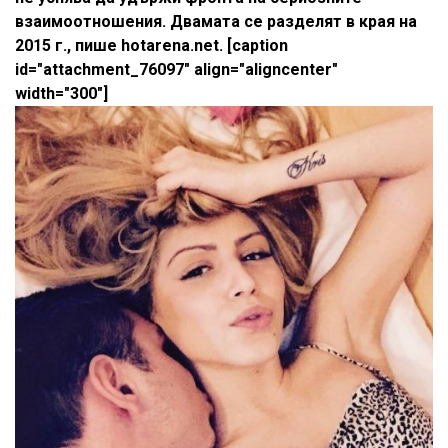
взаимоотношения. Двамата се разделят в края на
2015 г., пише hotarena.net. [caption
id="attachment_76097" align="aligncenter"
width="300"]