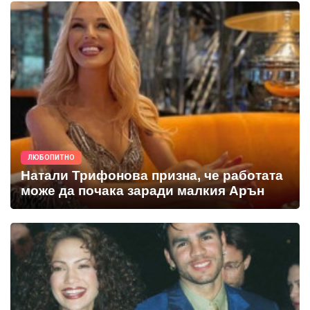
ЛЮБОПИТНО
Натали Трифонова призна, че работата
може да почака заради малкия Арън