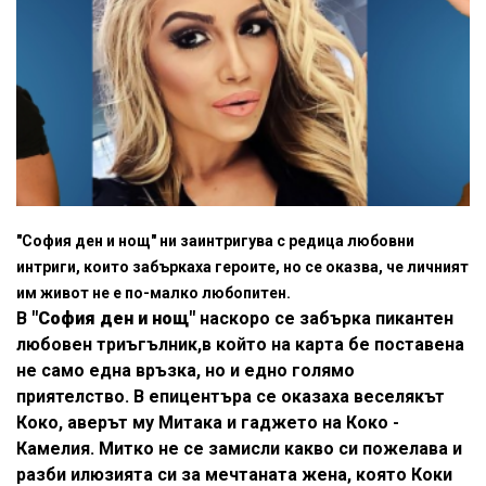
"София ден и нощ" ни заинтригува с редица любовни
интриги, които забъркаха героите, но се оказва, че личният
им живот не е по-малко любопитен.
В
"София ден и нощ"
наскоро се забърка пикантен
любовен триъгълник,в който на карта бе поставена
не само една връзка, но и едно голямо
приятелство. В епицентъра се оказаха веселякът
Коко, аверът му Митака и гаджето на Коко -
Камелия. Митко не се замисли какво си пожелава и
разби илюзията си за мечтаната жена, която Коки