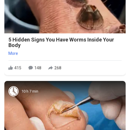
5 Hidden Signs You Have Worms Inside Your
Body
More
415
148
268
10 h 7 min