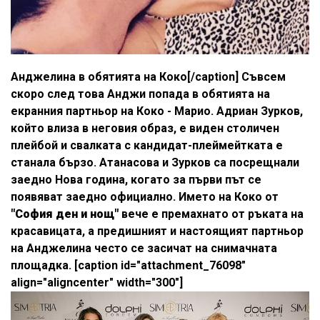
Анджелина в обятията на Коко[/caption] Съвсем
скоро след това Анджи попада в обятията на
екранния партньор на Коко - Марио. Адриан Зурков,
който влиза в неговия образ, е виден столичен
плейбой и свалката с кандидат-плеймейтката е
станала бързо. Атанасова и Зурков са посрещнали
заедно Нова година, когато за първи път се
появяват заедно официално. Името на Коко от
"София ден и нощ"
вече е премахнато от ръката на
красавицата, а предишният и настоящият партньор
на Анджелина често се засичат на снимачната
площадка. [caption id="attachment_76098"
align="aligncenter" width="300"]