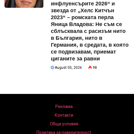
инфлуенсърите 2026“ и
звезда от „Хелс Китчън
2023“ – ромската перла
Яница Владова: Не съм се
сблъсквала с расизъм нито
в България, нито в
Германия, в средата, в която
се подвизавам, приемат
циганите за равни
August 05, 2026
98
Реклама
Контакти
Общи условия
Политика за поверителност