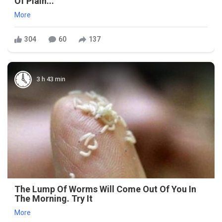
Of Plain...
More
304
60
137
3 h 43 min
The Lump Of Worms Will Come Out Of You In
The Morning. Try It
More