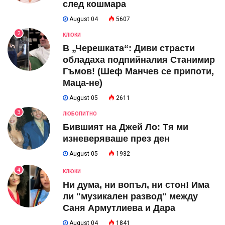
след кошмара
August 04
5607
2
КЛЮКИ
В „Черешката“: Диви страсти
обладаха подпийналия Станимир
Гъмов! (Шеф Манчев се припоти,
Маца-не)
August 05
2611
3
ЛЮБОПИТНО
Бившият на Джей Ло: Тя ми
изневеряваше през ден
August 05
1932
4
КЛЮКИ
Ни дума, ни вопъл, ни стон! Има
ли "музикален развод" между
Саня Армутлиева и Дара
August 04
1841