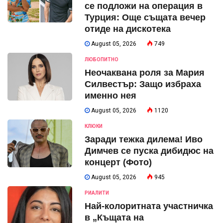
се подложи на операция в
Турция: Още същата вечер
отиде на дискотека
August 05, 2026
749
ЛЮБОПИТНО
Неочаквана роля за Мария
Силвестър: Защо избраха
именно нея
August 05, 2026
1120
КЛЮКИ
Заради тежка дилема! Иво
Димчев се пуска дибидюс на
концерт (Фото)
August 05, 2026
945
РИАЛИТИ
Най-колоритната участничка
в „Къщата на