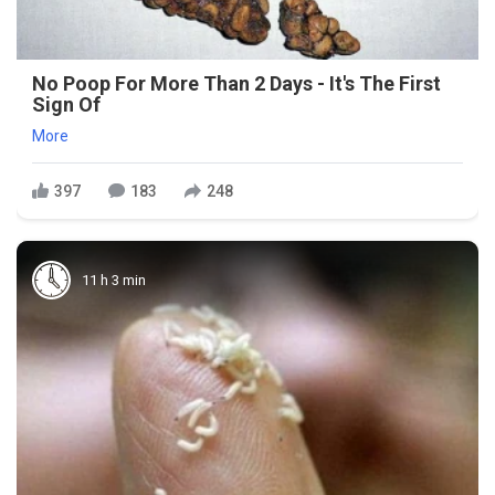
No Poop For More Than 2 Days - It's The First
Sign Of
More
397
183
248
11 h 3 min