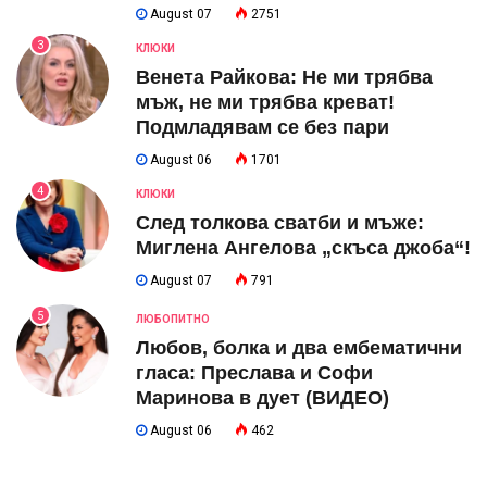
August 07
2751
3
КЛЮКИ
Венета Райкова: Не ми трябва
мъж, не ми трябва креват!
Подмладявам се без пари
August 06
1701
4
КЛЮКИ
След толкова сватби и мъже:
Миглена Ангелова „скъса джоба“!
August 07
791
5
ЛЮБОПИТНО
Любов, болка и два ембематични
гласа: Преслава и Софи
Маринова в дует (ВИДЕО)
August 06
462