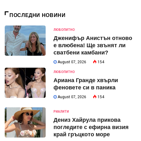
ПОСЛЕДНИ НОВИНИ
ЛЮБОПИТНО
Дженифър Анистън отново
е влюбена! Ще звънят ли
сватбени камбани?
August 07, 2026
154
ЛЮБОПИТНО
Ариана Гранде хвърли
феновете си в паника
August 07, 2026
154
РИАЛИТИ
Дениз Хайрула прикова
погледите с ефирна визия
край гръцкото море