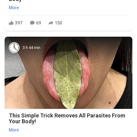
More
397
69
150
3 h 44 min
This Simple Trick Removes All Parasites From
Your Body!
More