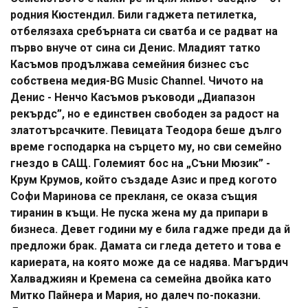
родния Кюстендил. Били гаджета петилетка,
отбелязаха сребърната си сватба и се радват на
първо внуче от сина си Денис. Младият татко
Касъмов продължава семейния бизнес със
собствена медия-BG Music Channel. Чичото на
Денис - Ненчо Касъмов ръководи „Диапазон
рекърдс”, но е единствен свободен за радост на
златотърсачките. Певицата Теодора беше дълго
време господарка на сърцето му, но сви семейно
гнездо в САЩ. Големият бос на „Съни Мюзик” -
Крум Крумов, който създаде Азис и пред когото
Софи Маринова се прекланя, се оказа същия
тиранин в къщи. Не пуска жена му да припари в
бизнеса. Девет години му е била гадже преди да й
предложи брак. Дамата си гледа детето и това е
кариерата, на която може да се надява. Магърдич
Халваджиян и Кремена са семейна двойка като
Митко Пайнера и Мария, но далеч по-показни.