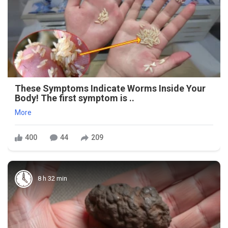
These Symptoms Indicate Worms Inside Your
Body! The first symptom is ..
More
400
44
209
8 h 32 min