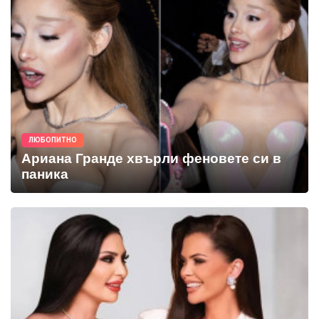
ЛЮБОПИТНО
Ариана Гранде хвърли феновете си в
паника