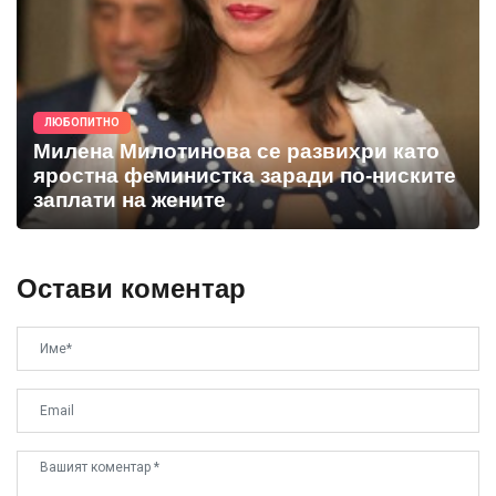
ЛЮБОПИТНО
Милена Милотинова се развихри като
яростна феминистка заради по-ниските
заплати на жените
Остави коментар