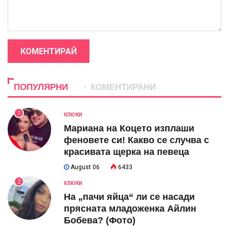
КОМЕНТИРАЙ
ПОПУЛЯРНИ
КОМЕНТИРАНИ
1
КЛЮКИ
Мариана на Коцето изплаши
феновете си! Какво се случва с
красивата щерка на певеца
August 06
6433
2
КЛЮКИ
На „пачи яйца“ ли се насади
прясната младоженка Айлин
Бобева? (Фото)