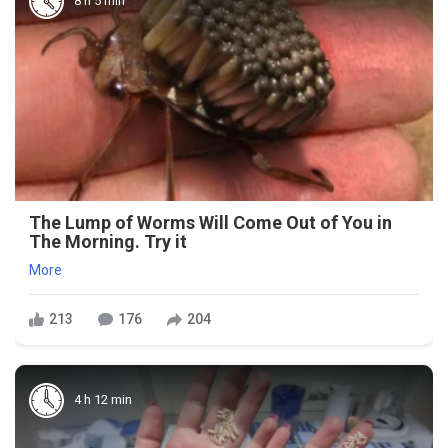
8 h 5 min
The Lump of Worms Will Come Out of You in
The Morning. Try it
More
213
176
204
4 h 12 min