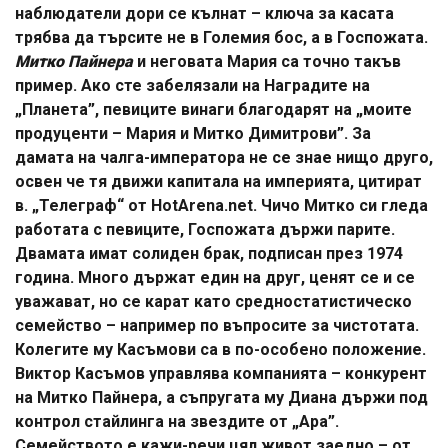
наблюдатели дори се кълнат – ключа за касата
трябва да търсите не в Големия бос, а в Госпожата.
Митко Пайнера
и неговата Мария са точно такъв
пример. Ако сте забелязали на Наградите на
„Планета”, певиците винаги благодарят на „моите
продуценти – Мария и Митко Димитрови”. За
дамата на чалга-императора не се знае нищо друго,
освен че тя движи капитала на империята, цитират
в. „Телеграф“ от HotArena.net. Чичо Митко си гледа
работата с певиците, Госпожата държи парите.
Двамата имат солиден брак, подписан през 1974
година. Много държат един на друг, ценят се и се
уважават, но се карат като средностатистическо
семейство – например по въпросите за чистотата.
Колегите му Касъмови са в по-особено положение.
Виктор Касъмов управлява компанията – конкурент
на Митко Пайнера, а съпругата му Диана държи под
контрол стайлинга на звездите от „Ара”.
Семейството е кажи-речи цял живот заедно – от