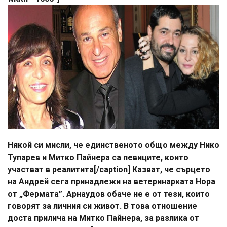
Някой си мисли, че единственото общо между Нико
Тупарев и Митко Пайнера са певиците, които
участват в реалитита[/caption] Казват, че сърцето
на Андрей сега принадлежи на ветеринарката Нора
от „Фермата”. Арнаудов обаче не е от тези, които
говорят за личния си живот. В това отношение
доста прилича на Митко Пайнера, за разлика от