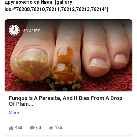
другарчето си Иван. [gallery
ids="76208,76210,76211,76212,76213,76214"]
8 h 27 min
Fungus Is A Parasite, And It Dies From A Drop
Of Plain...
More
463
60
125