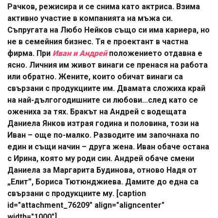
Рачков, режисира и се снима като актриса. Взима
активно участие в компанията на мъжа си.
Съпругата на Любо Нейков също си има кариера, но
не в семейния бизнес. Тя е проектант в частна
фирма. При
Иван и Андрей
положението отдавна е
ясно. Личния им живот винаги се пренася на работа
или обратно. Жените, които обичат винаги са
свързани с продукциите им. Двамата сложиха край
на най-дългогодишните си любови...след като се
ожениха за тях. Бракът на Андрей с водещата
Даниела Янков изтрая година и половина, този на
Иван – още по-малко. Разводите им започнаха по
един и същи начин – друга жена. Иван обаче остана
с Ирина, която му роди син. Андрей обаче смени
Даниела за Маргарита Будинова, отново Надя от
„Елит”, Бориса Тютюнджиева. Дамите до една са
свързани с продукциите му. [caption
id="attachment_76209" align="aligncenter"
width="1000"]