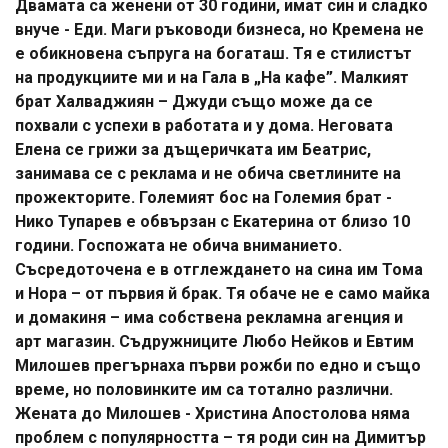
Двамата са женени от 30 години, имат син и сладко
внуче - Еди. Маги ръководи бизнеса, но Кремена не
е обикновена съпруга на богаташ. Тя е стилистът
на продукциите ми и на Гала в „На кафе”. Малкият
брат Халваджиян – Джуди също може да се
похвали с успехи в работата и у дома. Неговата
Елена се грижи за дъщеричката им Беатрис,
занимава се с реклама и не обича светлините на
прожекторите. Големият бос на Големия брат -
Нико Тупарев е обвързан с Екатерина от близо 10
години. Госпожата не обича вниманието.
Съсредоточена е в отглеждането на сина им Тома
и Нора – от първия й брак. Тя обаче не е само майка
и домакиня – има собствена рекламна агенция и
арт магазин. Съдружниците Любо Нейков и Евтим
Милошев прегърнаха първи рожби по едно и също
време, но половинките им са тотално различни.
Жената до Милошев - Христина Апостолова няма
проблем с популярността – тя роди син на Димитър