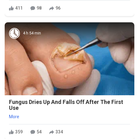
411
98
96
4 h 54 min
Fungus Dries Up And Falls Off After The First
Use
More
359
54
334