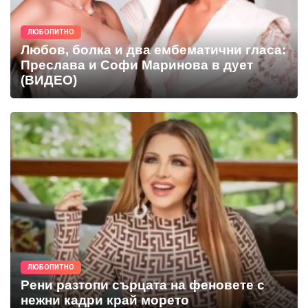
ЛЮБОПИТНО
Любов, болка и два ембематични гласа:
Преслава и Софи Маринова в дует
(ВИДЕО)
ЛЮБОПИТНО
Рени разтопи сърцата на феновете с
нежни кадри край морето