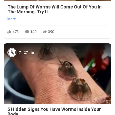
The Lump Of Worms Will Come Out Of You In
The Morning. Try It
More
473
140
390
7 h 27 min
5 Hidden Signs You Have Worms Inside Your
Body