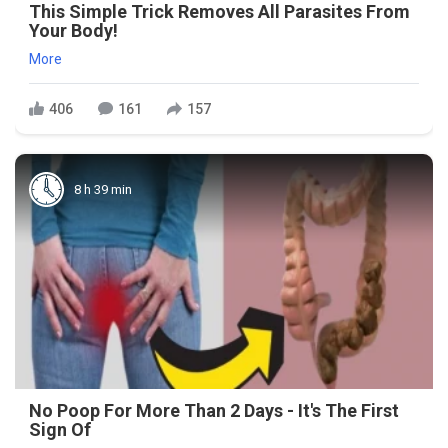
This Simple Trick Removes All Parasites From
Your Body!
More
406
161
157
8 h 39 min
No Poop For More Than 2 Days - It's The First
Sign Of