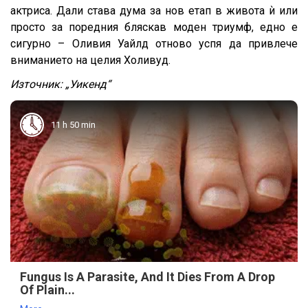
актриса. Дали става дума за нов етап в живота ѝ или
просто за поредния бляскав моден триумф, едно е
сигурно – Оливия Уайлд отново успя да привлече
вниманието на целия Холивуд.
Източник: „Уикенд“
11 h 50 min
Fungus Is A Parasite, And It Dies From A Drop
Of Plain...