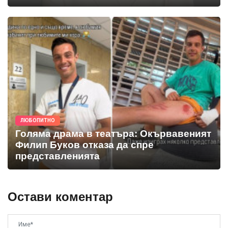
ЛЮБОПИТНО
Голяма драма в театъра: Окървавеният
Филип Буков отказа да спре
представленията
Остави коментар