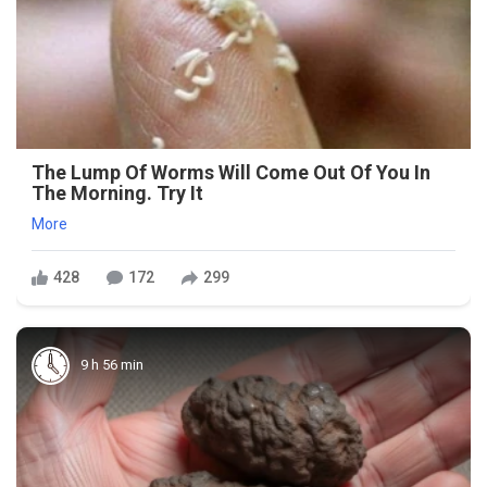
The Lump Of Worms Will Come Out Of You In
The Morning. Try It
More
428
172
299
9 h 56 min