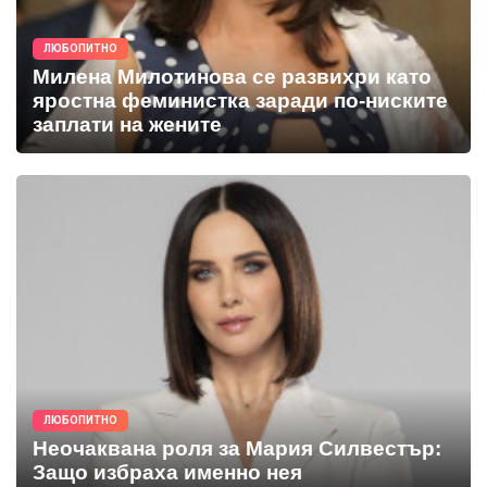
ЛЮБОПИТНО
Милена Милотинова се развихри като
яростна феминистка заради по-ниските
заплати на жените
ЛЮБОПИТНО
Неочаквана роля за Мария Силвестър:
Защо избраха именно нея