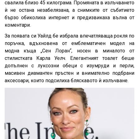
свалила близо 45 килограма. Промяната в излъчването
ѝ не остана незабелязана, а снимките от събитието
бързо обиколиха интернет и предизвикаха вълна от
коментари.
За появата си Уайлд бе избрала впечатляваща рокля по
поръчка, вдъхновена от емблематичен модел на
модна къща „Сен Лоран“, носен в миналото от
стилистката Карла Уелч. Елегантният тоалет беше
допълнен с луксозни обеци с изумруди и перли,
масивен диамантен пръстен и внимателно подбрани
аксесоари, които подсилиха бляскавото ѝ излъчване.