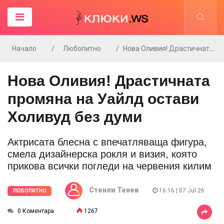
Начало
Любопитно
Нова Оливия! Драстичната промяна на Уайлд остави Холивуд без думи
Нова Оливия! Драстичната
промяна на Уайлд остави
Холивуд без думи
Актрисата блесна с впечатляваща фигура,
смела дизайнерска рокля и визия, която
прикова всички погледи на червения килим
Стенли Тенев
16:16 | 07 Jul 26
ЛЮБОПИТНО
0 Коментара
1267