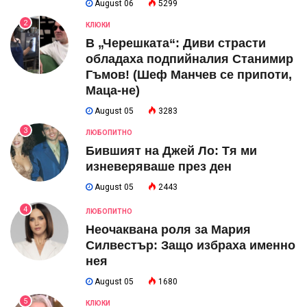
August 06
5299
2
КЛЮКИ
В „Черешката“: Диви страсти
обладаха подпийналия Станимир
Гъмов! (Шеф Манчев се припоти,
Маца-не)
August 05
3283
3
ЛЮБОПИТНО
Бившият на Джей Ло: Тя ми
изневеряваше през ден
August 05
2443
4
ЛЮБОПИТНО
Неочаквана роля за Мария
Силвестър: Защо избраха именно
нея
August 05
1680
5
КЛЮКИ