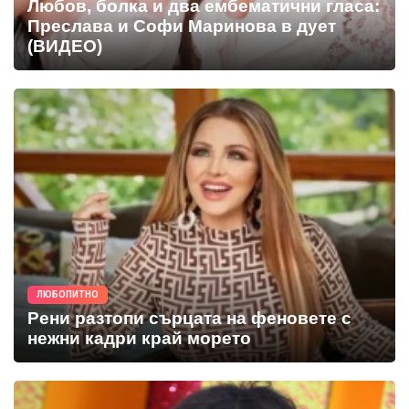
Любов, болка и два ембематични гласа:
Преслава и Софи Маринова в дует
(ВИДЕО)
ЛЮБОПИТНО
Рени разтопи сърцата на феновете с
нежни кадри край морето