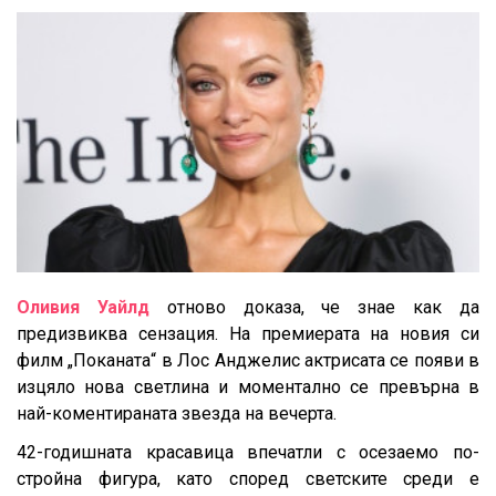
Оливия Уайлд
отново доказа, че знае как да
предизвиква сензация. На премиерата на новия си
филм „Поканата“ в Лос Анджелис актрисата се появи в
изцяло нова светлина и моментално се превърна в
най-коментираната звезда на вечерта.
42-годишната красавица впечатли с осезаемо по-
стройна фигура, като според светските среди е