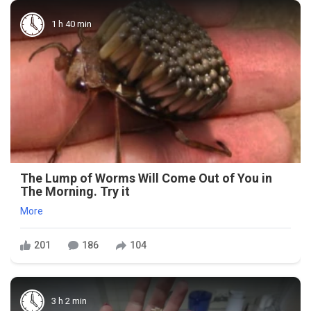
1 h 40 min
The Lump of Worms Will Come Out of You in
The Morning. Try it
More
201
186
104
3 h 2 min