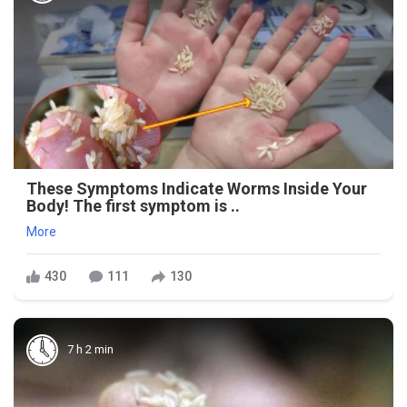
These Symptoms Indicate Worms Inside Your
Body! The first symptom is ..
More
430
111
130
7 h 2 min