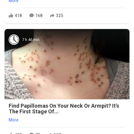
More
418
168
325
7 h 46 min
Find Papillomas On Your Neck Or Armpit? It's
The First Stage Of...
More