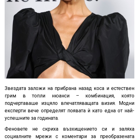
Звездата заложи на прибрана назад коса и естествен
грим в топли нюанси – комбинация, която
подчертаваше изцяло впечатляващата визия. Модни
експерти вече определят появата ѝ като една от най-
успешните за годината.
Феновете не скриха възхищението си и заляха
социалните мрежи с коментари за преобразената