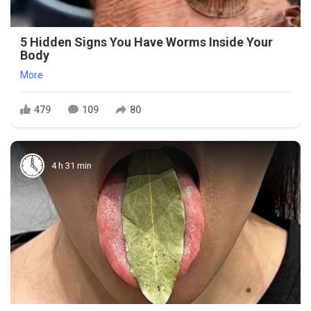
5 Hidden Signs You Have Worms Inside Your
Body
More
479
109
80
4 h 31 min