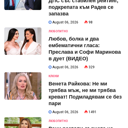
ДПС със стабилен рейтинг,
подкрепата към Радев се
запазва
August 06, 2026
98
ЛЮБОПИТНО
Любов, болка и два
ембематични гласа:
Преслава и Софи Маринова
в дует (ВИДЕО)
August 06, 2026
329
КЛЮКИ
Венета Райкова: Не ми
трябва мъж, не ми трябва
креват! Подмладявам се без
пари
August 06, 2026
1491
ЛЮБОПИТНО