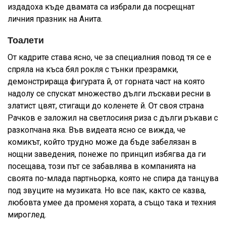
издадоха къде двамата са избрали да посрещнат
личния празник на Анита.
Тоалети
От кадрите става ясно, че за специалния повод тя се е
спряла на къса бял рокля с тънки презрамки,
демонстрираща фигурата й, от горната част на която
надолу се спускат множество дълги лъскави ресни в
златист цвят, стигащи до коленете й. От своя страна
Рачков е заложил на светлосиня риза с дълги ръкави с
разкопчана яка. Във видеата ясно се вижда, че
комикът, който трудно може да бъде забелязан в
нощни заведения, понеже по принцип избягва да ги
посещава, този път се забавлява в компанията на
своята по-млада партньорка, която не спира да танцува
под звуците на музиката. Но все пак, както се казва,
любовта умее да променя хората, а също така и техния
мироглед.