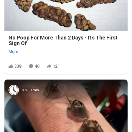
No Poop For More Than 2 Days - It's The First
Sign Of
More
338
40
121
9 h 13 min