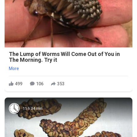
The Lump of Worms Will Come Out of You in
The Morning. Try it
More
499
106
353
11 h 34 min