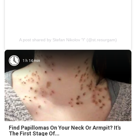
A post shared by Stefan Nikolov ♈ (@st.resurgam)
1 h 14 min
Find Papillomas On Your Neck Or Armpit? It's
The First Stage Of...