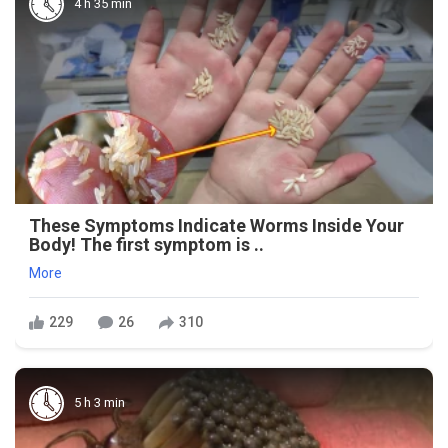
4 h 35 min
These Symptoms Indicate Worms Inside Your
Body! The first symptom is ..
More
229
26
310
5 h 3 min