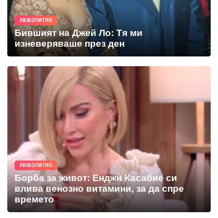
ЛЮБОПИТНО
Бившият на Джей Ло: Тя ми
изневеряваше през ден
ЛЮБОПИТНО
Борба за живот: Енджи Касабие си
влива венозно витамини, за да спре
времето