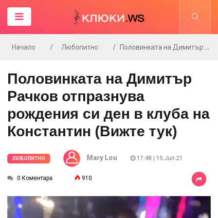
Начало
Любопитно
Половинката на Димитър Рачков отпразнува рождения си ден в клуба на Константин (Вижте тук)
Половинката на Димитър
Рачков отпразнува
рождения си ден в клуба на
Константин (Вижте тук)
Mary Lou
17:48 | 15 Jun 21
ЛЮБОПИТНО
0 Коментара
910