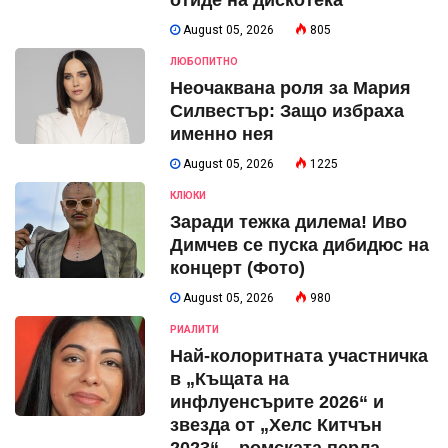
August 05, 2026
805
ЛЮБОПИТНО
Неочаквана роля за Мария
Силвестър: Защо избраха
именно нея
August 05, 2026
1225
КЛЮКИ
Заради тежка дилема! Иво
Димчев се пуска дибидюс на
концерт (Фото)
August 05, 2026
980
РИАЛИТИ
Най-колоритната участничка
в „Къщата на
инфлуенсърите 2026“ и
звезда от „Хелс Китчън
2023“ – ромската перла