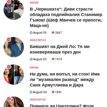
2
КЛЮКИ
В „Черешката“: Диви страсти
обладаха подпийналия Станимир
Гъмов! (Шеф Манчев се припоти,
Маца-не)
August 05
2667
3
ЛЮБОПИТНО
Бившият на Джей Ло: Тя ми
изневеряваше през ден
August 05
1974
4
КЛЮКИ
Ни дума, ни вопъл, ни стон! Има
ли "музикален развод" между
Саня Армутлиева и Дара
August 04
1841
5
ЛЮБОПИТНО
Помните ли Цветелина? Фолк