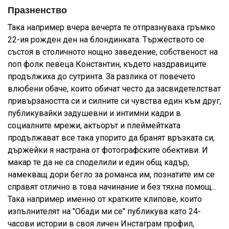
Празненство
Така например вчера вечерта те отпразнуваха гръмко
22-ия рожден ден на блондинката. Тържеството се
състоя в столичното нощно заведение, собственост на
поп фолк певеца Константин, където наздравиците
продължиха до сутринта. За разлика от повечето
влюбени обаче, които обичат често да засвидетелстват
привързаността си и силните си чувства един към друг,
публикувайки задушевни и интимни кадри в
социалните мрежи, актьорът и плеймейтката
продължават все така упорито да бранят връзката си,
държейки я настрана от фотографските обективи. И
макар те да не са споделили и един общ кадър,
намекващ дори бегло за романса им, познатите им се
справят отлично в това начинание и без тяхна помощ...
Така например именно от кратките клипове, които
изпълнителят на "Обади ми се" публикува като 24-
часови истории в своя личен Инстаграм профил,