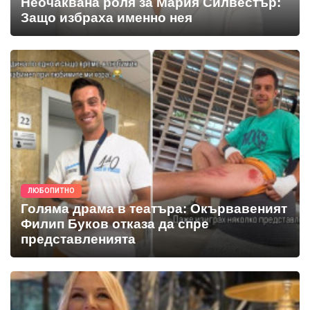
Неочаквана роля за Мария Силвестър:
Защо избраха именно нея
ЛЮБОПИТНО
Голяма драма в театъра: Окървавеният
Филип Буков отказа да спре
представленията