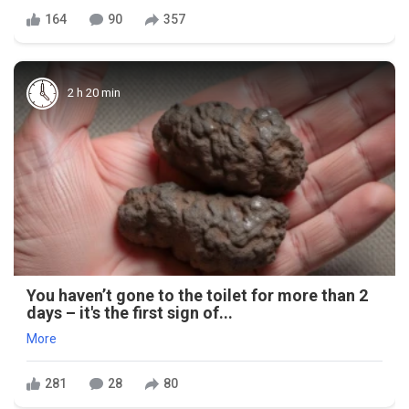
164
90
357
2 h 20 min
You haven’t gone to the toilet for more than 2
days – it's the first sign of...
More
281
28
80