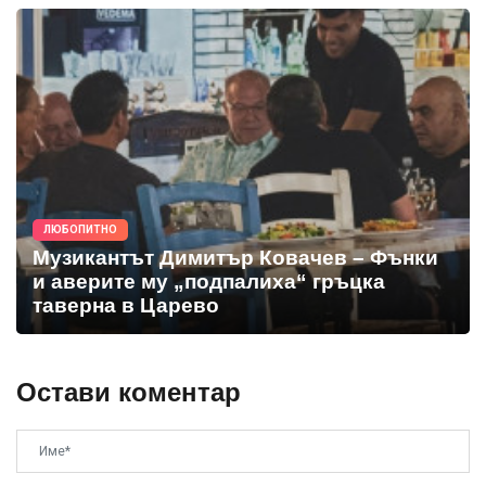
ЛЮБОПИТНО
Музикантът Димитър Ковачев – Фънки
и аверите му „подпалиха“ гръцка
таверна в Царево
Остави коментар