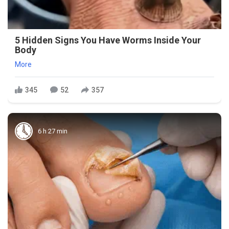
5 Hidden Signs You Have Worms Inside Your
Body
More
345
52
357
6 h 27 min