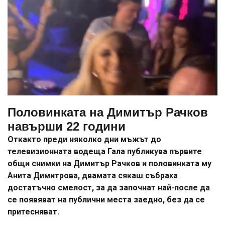
Половинката на Димитър Рачков
навърши 22 години
Откакто преди няколко дни мъжът до
телевизионната водеща Гала публикува първите
общи снимки на Димитър Рачков и половинката му
Анита Димитрова, двамата сякаш събраха
достатъчно смелост, за да започнат най-после да
се появяват на публични места заедно, без да се
притесняват.