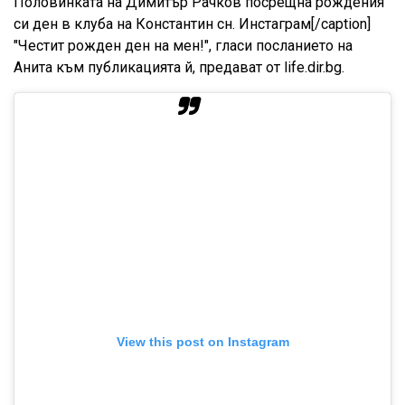
Половинката на Димитър Рачков посрещна рождения
си ден в клуба на Константин сн. Инстаграм[/caption]
"Честит рожден ден на мен!", гласи посланието на
Анита към публикацията й, предават от life.dir.bg.
View this post on Instagram