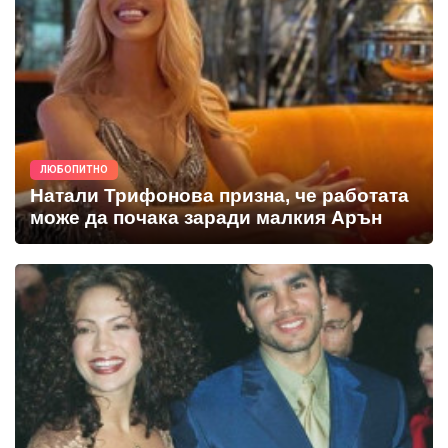
ЛЮБОПИТНО
Натали Трифонова призна, че работата
може да почака заради малкия Арън