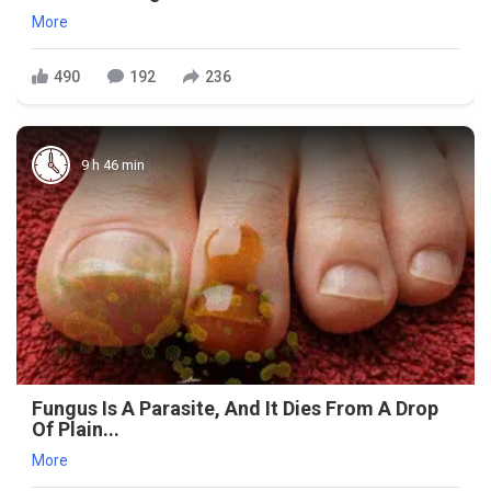
More
490
192
236
9 h 46 min
Fungus Is A Parasite, And It Dies From A Drop
Of Plain...
More